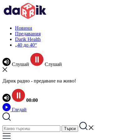
Новини
Предавания
Darik Health
„40 до 40“
Слушай
Слушай
Дарик радио - предаване на живо!
00:00
Гледай