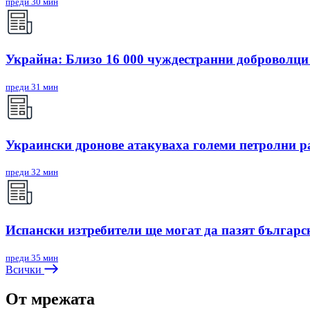
преди 30 мин
Украйна: Близо 16 000 чуждестранни доброволци
преди 31 мин
Украински дронове атакуваха големи петролни р
преди 32 мин
Испански изтребители ще могат да пазят българс
преди 35 мин
Всички
От мрежата