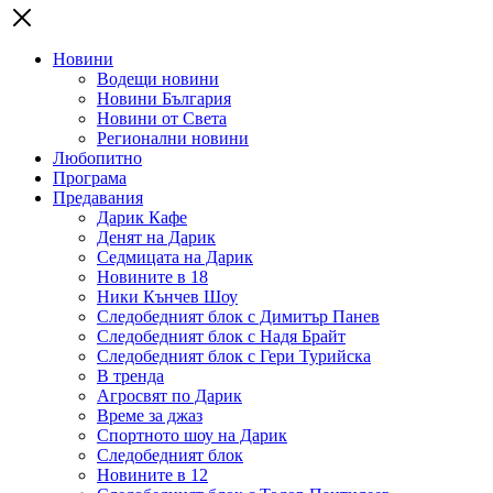
Новини
Водещи новини
Новини България
Новини от Света
Регионални новини
Любопитно
Програма
Предавания
Дарик Кафе
Денят на Дарик
Седмицата на Дарик
Новините в 18
Ники Кънчев Шоу
Следобедният блок с Димитър Панев
Следобедният блок с Надя Брайт
Следобедният блок с Гери Турийска
В тренда
Агросвят по Дарик
Време за джаз
Спортното шоу на Дарик
Следобедният блок
Новините в 12