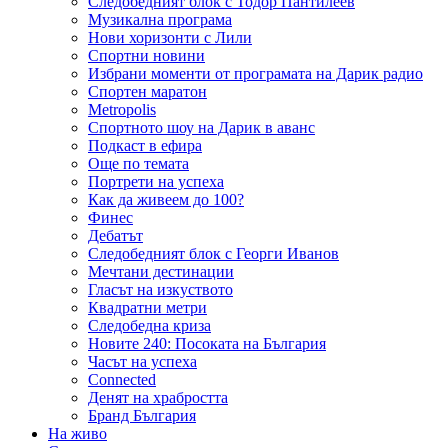
Следобедният блок с Тодор Пантилеев
Музикална програма
Нови хоризонти с Лили
Спортни новини
Избрани моменти от програмата на Дарик радио
Спортен маратон
Metropolis
Спортното шоу на Дарик в аванс
Подкаст в ефира
Още по темата
Портрети на успеха
Как да живеем до 100?
Финес
Дебатът
Следобедният блок с Георги Иванов
Мечтани дестинации
Гласът на изкуството
Квадратни метри
Следобедна криза
Новите 240: Посоката на България
Часът на успеха
Connected
Денят на храбростта
Бранд България
На живо