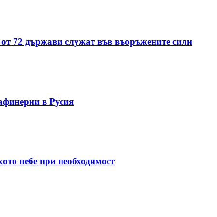
 от 72 държави служат във въоръжените сили
афинерии в Русия
кото небе при необходимост