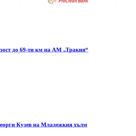
изост до 69-ти км на АМ „Тракия“
Георги Кузев на Младежкия хълм