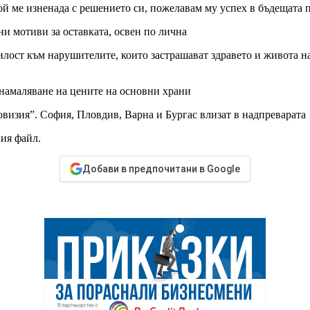
ой ме изненада с решението си, пожелавам му успех в бъдещата 
и мотиви за оставката, освен по лична
илост към нарушителите, които застрашават здравето и живота н
 намаляване на цените на основни храни
овизия”. София, Пловдив, Варна и Бургас влизат в надпреварата
вия файл.
Добави в предпочитани в Google