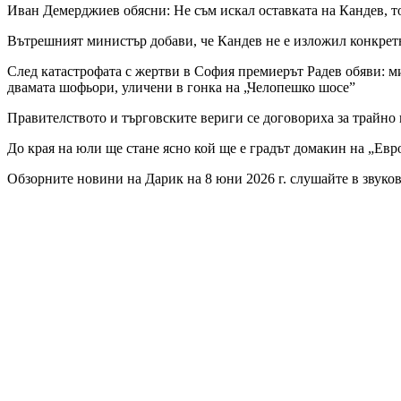
Иван Демерджиев обясни: Не съм искал оставката на Кандев, т
Вътрешният министър добави, че Кандев не е изложил конкретн
След катастрофата с жертви в София премиерът Радев обяви: м
двамата шофьори, уличени в гонка на „Челопешко шосе”
Правителството и търговските вериги се договориха за трайно
До края на юли ще стане ясно кой ще е градът домакин на „Евр
Обзорните новини на Дарик на 8 юни 2026 г. слушайте в звуко