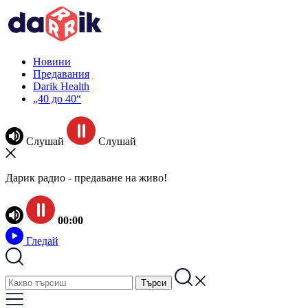
Новини
Предавания
Darik Health
„40 до 40“
Слушай
Слушай
Дарик радио - предаване на живо!
00:00
Гледай