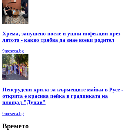
Хрема, запушено носле и ушни инфекции през
лятотo - какво трябва да знае всеки родител
9meseca.bg
Пеперудени крила за кърмещите майки в Русе -
открита е красива пейка в градинката на
площад "Дунав"
9meseca.bg
Времето