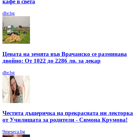
кафе в света
dbr.bg
Цената на земята във Врачанско се разминава
двойно: От 1022 до 2286 лв. за декар
dbr.bg
Честита дъщеричка на прекрасната ни лекторка
от Училищата за родители - Симона Крумова!
9meseca.bg