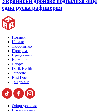
Украински дронове подпалиха още
една руска рафинерия
Новини
Начало
Любопитно
Програма
Предавания
На живо
Спорт
Darik Health
Търсене
Best Doctors
„40 до 40“
Общи условия
Поверителност