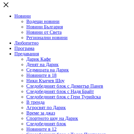
Новини
Водещи новини
Новини България
Новини от Света
Регионални новини
Любопитно
Програма
Предавания
Дарик Кафе
Денят на Дарик
Седмицата на Дарик
Новините в 18
Ники Кънчев Шоу
Следобедният блок с Димитър Панев
Следобедният блок с Надя Брайт
Следобедният блок с Гери Турийска
В тренда
Агросвят по Дарик
Време за джаз
Спортното шоу на Дарик
Следобедният блок
Новините в 12