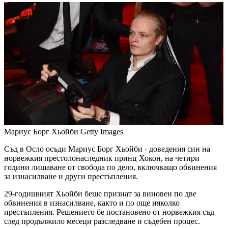
Мариус Борг Хьойби
Getty Images
Съд в Осло осъди Мариус Борг Хьойби - доведения син на
норвежкия престолонаследник принц Хокон, на четири
години лишаване от свобода по дело, включващо обвинения
за изнасилване и други престъпления.
29-годишният Хьойби беше признат за виновен по две
обвинения в изнасилване, както и по още няколко
престъпления. Решението бе постановено от норвежкия съд
след продължило месеци разследване и съдебен процес.