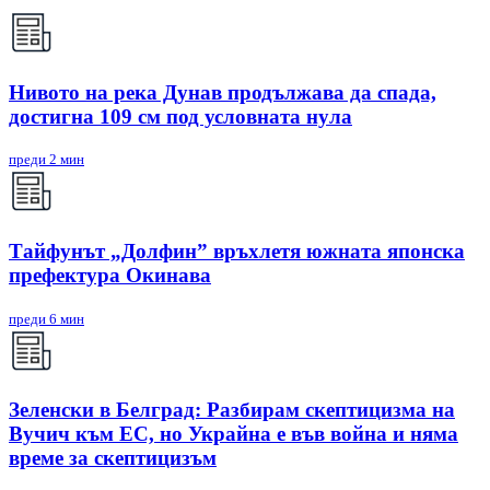
Нивото на река Дунав продължава да спада,
достигна 109 см под условната нула
преди 2 мин
Тайфунът „Долфин” връхлетя южната японска
префектура Окинава
преди 6 мин
Зеленски в Белград: Разбирам скептицизма на
Вучич към ЕС, но Украйна е във война и няма
време за скептицизъм