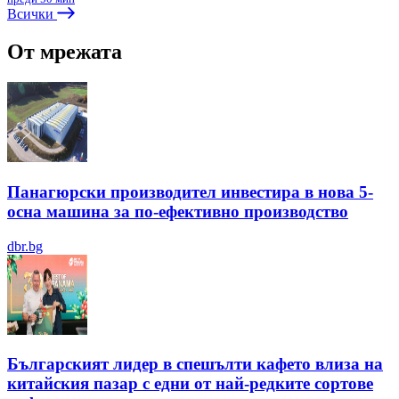
Всички
От мрежата
Панагюрски производител инвестира в нова 5-
осна машина за по-ефективно производство
dbr.bg
Българският лидер в спешълти кафето влиза на
китайския пазар с едни от най-редките сортове