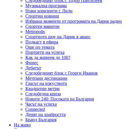
Следобедният блок с Тодор Пантилеев
Музикална програма
Нови хоризонти с Лили
Спортни новини
Избрани моменти от програмата на Дарик радио
Спортен маратон
Metropolis
Спортното шоу на Дарик в аванс
Подкаст в ефира
Още по темата
Портрети на успеха
Как да живеем до 100?
Финес
Дебатът
Следобедният блок с Георги Иванов
Мечтани дестинации
Гласът на изкуството
Квадратни метри
Следобедна криза
Новите 240: Посоката на България
Часът на успеха
Connected
Денят на храбростта
Бранд България
На живо