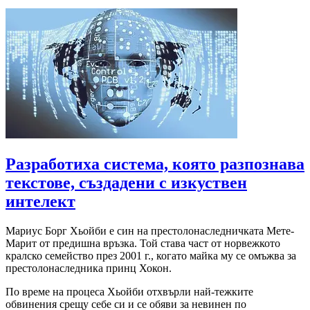
Разработиха система, която разпознава
текстове, създадени с изкуствен
интелект
Мариус Борг Хьойби е син на престолонаследничката Мете-
Марит от предишна връзка. Той става част от норвежкото
кралско семейство през 2001 г., когато майка му се омъжва за
престолонаследника принц Хокон.
По време на процеса Хьойби отхвърли най-тежките
обвинения срещу себе си и се обяви за невинен по