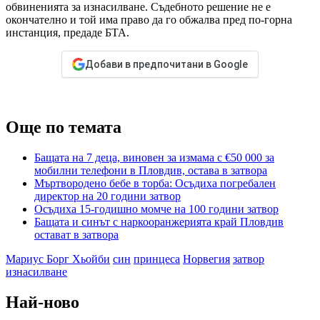
обвиненията за изнасилване. Съдебното решение не е
окончателно и той има право да го обжалва пред по-горна
инстанция, предаде БТА.
Добави в предпочитани в Google
Още по темата
Бащата на 7 деца, виновен за измама с €50 000 за
мобилни телефони в Пловдив, остава в затвора
Мъртвородено бебе в торба: Осъдиха погребален
директор на 20 години затвор
Осъдиха 15-годишно момче на 100 години затвор
Бащата и синът с наркооранжерията край Пловдив
остават в затвора
Мариус Борг Хьойби
син
принцеса
Норвегия
затвор
изнасилване
Най-ново