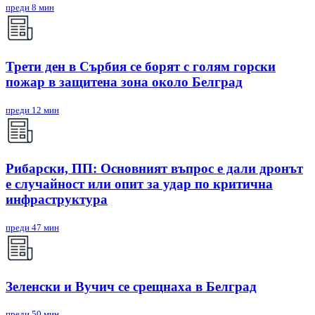
преди 8 мин
Трети ден в Сърбия се борят с голям горски
пожар в защитена зона около Белград
преди 12 мин
Рибарски, ПП: Основният въпрос е дали дронът
е случайност или опит за удар по критична
инфраструктура
преди 47 мин
Зеленски и Вучич се срещнаха в Белград
преди 50 мин