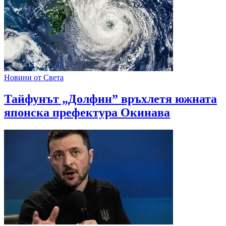
Новини от Света
Тайфунът „Долфин” връхлетя южната
японска префектура Окинава