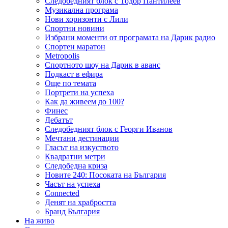
Следобедният блок с Тодор Пантилеев
Музикална програма
Нови хоризонти с Лили
Спортни новини
Избрани моменти от програмата на Дарик радио
Спортен маратон
Metropolis
Спортното шоу на Дарик в аванс
Подкаст в ефира
Още по темата
Портрети на успеха
Как да живеем до 100?
Финес
Дебатът
Следобедният блок с Георги Иванов
Мечтани дестинации
Гласът на изкуството
Квадратни метри
Следобедна криза
Новите 240: Посоката на България
Часът на успеха
Connected
Денят на храбростта
Бранд България
На живо