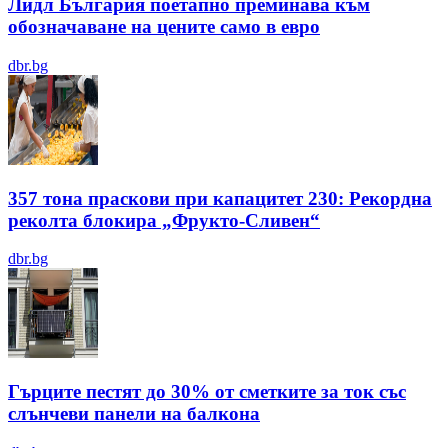
Лидл България поетапно преминава към
обозначаване на цените само в евро
dbr.bg
357 тона праскови при капацитет 230: Рекордна
реколта блокира „Фрукто-Сливен“
dbr.bg
Гърците пестят до 30% от сметките за ток със
слънчеви панели на балкона