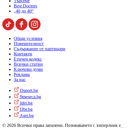
Търсене
Best Doctors
„40 до 40“
Общи условия
Поверителност
Съдържание от партньори
Контакти
Етичен кодекс
Всички статии
Ключови думи
Реклама
За нас
Dsport.bg
9meseca.bg
Idei.bg
Dbr.bg
Agri.bg
© 2026 Всички права запазени. Позоваването с хиперлинк е