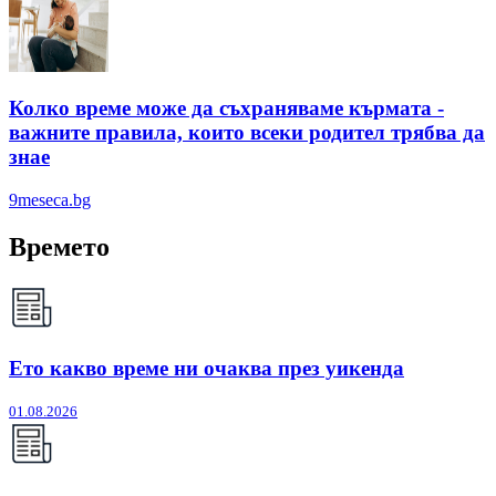
Колко време може да съхраняваме кърмата -
важните правила, които всеки родител трябва да
знае
9meseca.bg
Времето
Ето какво време ни очаква през уикенда
01.08.2026