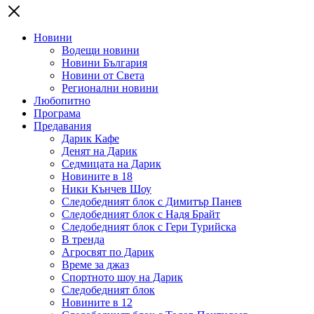
Новини
Водещи новини
Новини България
Новини от Света
Регионални новини
Любопитно
Програма
Предавания
Дарик Кафе
Денят на Дарик
Седмицата на Дарик
Новините в 18
Ники Кънчев Шоу
Следобедният блок с Димитър Панев
Следобедният блок с Надя Брайт
Следобедният блок с Гери Турийска
В тренда
Агросвят по Дарик
Време за джаз
Спортното шоу на Дарик
Следобедният блок
Новините в 12