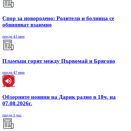
Спор за новородено: Родители и болница се
обвиняват взаимно
преди 43 мин
Пламъци горят между Първомай и Брягово
преди 47 мин
Обзорните новини на Дарик радио в 18ч. на
07.08.2026г.
преди 1 час