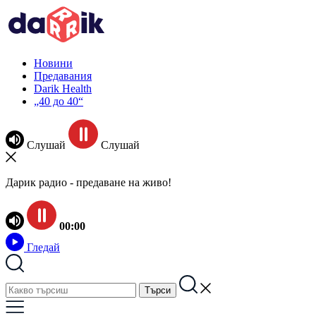
Новини
Предавания
Darik Health
„40 до 40“
Слушай
Слушай
Дарик радио - предаване на живо!
00:00
Гледай