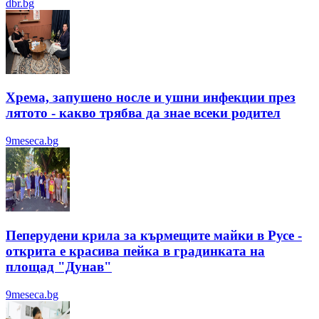
dbr.bg
Хрема, запушено носле и ушни инфекции през
лятотo - какво трябва да знае всеки родител
9meseca.bg
Пеперудени крила за кърмещите майки в Русе -
открита е красива пейка в градинката на
площад "Дунав"
9meseca.bg