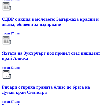
СДВР с акция в моловете: Задържаха крадци и
двама, обявени за издирване
преди 27 мин
Яхтата на Зукърбърг под прицел след инцидент
край Аляска
преди 33 мин
Рибари откриха граната близо до брега на
Дунав край Силистра
преди 37 мин