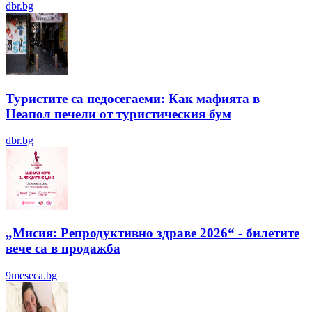
dbr.bg
Туристите са недосегаеми: Как мафията в
Неапол печели от туристическия бум
dbr.bg
„Мисия: Репродуктивно здраве 2026“ - билетите
вече са в продажба
9meseca.bg