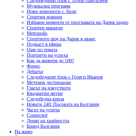
Следобедният блок с Тодор Пантилеев
Музикална програма
Нови хоризонти с Лили
Спортни новини
Избрани моменти от програмата на Дарик радио
Спортен маратон
Metropolis
Спортното шоу на Дарик в аванс
Подкаст в ефира
Още по темата
Портрети на успеха
Как да живеем до 100?
Финес
Дебатът
Следобедният блок с Георги Иванов
Мечтани дестинации
Гласът на изкуството
Квадратни метри
Следобедна криза
Новите 240: Посоката на България
Часът на успеха
Connected
Денят на храбростта
Бранд България
На живо