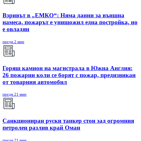
Взривът в „ЕМКО“: Няма данни за външна
намеса, пожарът е унищожил една постройка, но
е овладян
преди 2 мин
Горящ камион на магистрала в Южна Англия:
26 пожарни коли се борят с пожар, предизвикан
от товарния автомобил
преди 21 мин
Санкциониран руски танкер стои зад огромния
петролен разлив край Оман
преди 21 мин