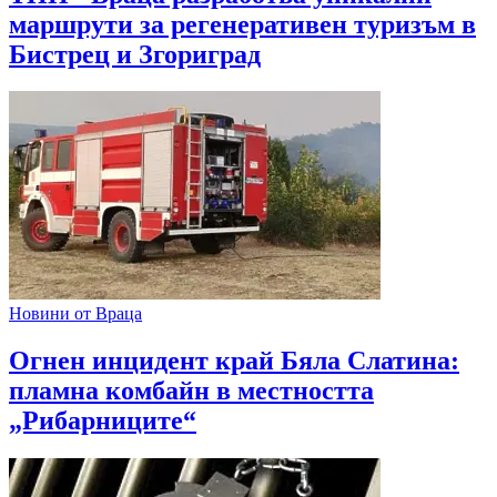
маршрути за регенеративен туризъм в
Бистрец и Згориград
Новини от Враца
Огнен инцидент край Бяла Слатина:
пламна комбайн в местността
„Рибарниците“