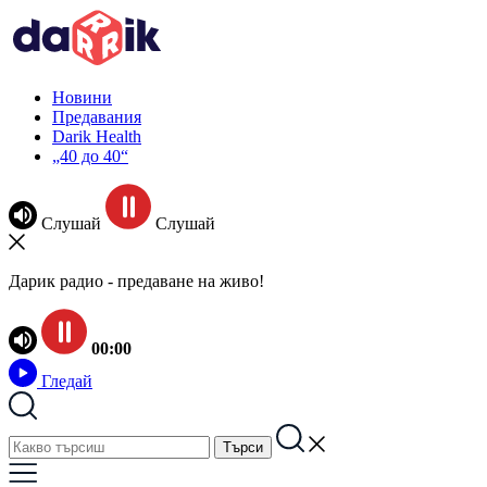
Новини
Предавания
Darik Health
„40 до 40“
Слушай
Слушай
Дарик радио - предаване на живо!
00:00
Гледай