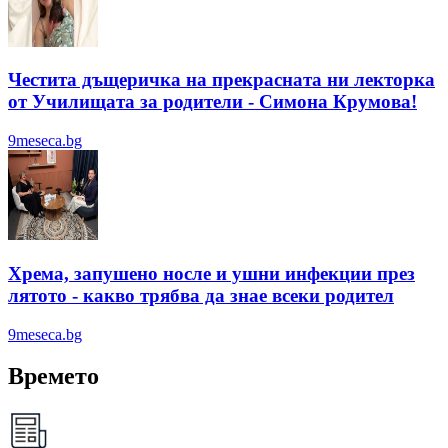
Честита дъщеричка на прекрасната ни лекторка
от Училищата за родители - Симона Крумова!
9meseca.bg
Хрема, запушено носле и ушни инфекции през
лятотo - какво трябва да знае всеки родител
9meseca.bg
Времето