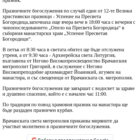
празник.
Празничните богослужения по случай един от 12-те Велики
християнски празници - Успение на Пресвета
Богородица,започнаха още вчера вече в 18:00 часа с вечерня с
чинопоследованието „Опело на Пресвета Богородица“ в
съборния манастирски храм „Успение Пресветая
Богородици“.
В петък от 8:30 часа в светата обител ще бъде отслужена
утреня, а от 9:30 часа - Архиерейска света Литургия,
възглавена от Негово Високопреосвещенство Врачанския
митрополит Григорий, в съслужение с Негово
Високопреподобие архимандрит Йоаникий, игумен на
манастира, и със свещеници от Врачанската св. митрополия.
Празничните богослужения ще завършат с водосвет за здраве
и душевно спасение, който е с начален час 11:00.
По традиция по повод храмовия празник на манастира ще
бъде раздаден празничен курбан.
Врачанската света митрополия приканва миряните да
участват молитвено в празничните богослужения.