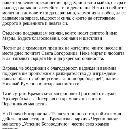
нашето човешко преклонение пред Христовата майка, с вяра и
надежда да закриля семействата и децата ни. Нека по нейните
молитви в домовете ни да царят мир, хармония и любов, да се
радваме на здраве, мъдрост и сила, с които да отстояваме
доброто в решенията и делата си.
Сърдечно поздравявам всички, които носят святото ѝ име
Мария. Бъдете благословени, обичани и щастливи!
Честит да е храмовият празник на жителите, чиито населени
места днес почитат Света Богородица. Нека мирът и любовта
ѝ да изпълват сърцата Ви и да укрепват общността.
Вярвам, че обединени с благодарност, надежда и взаимна
подкрепа ще продължим в разбирателство да изграждаме
нашата област с общи усилия за по-добро бъдеще!", написа
Николай Руменов в поздравлението си.
Тази сутрин Врачанският митрополит Григорий отслужи
Архиерейска св. Литургия на храмовия празник в
Черепишкия манастир.
На Голяма Богородица - 15 август по нов стил, най-големият
действащ манастир във Врачанска епархия - Черепишкият
манастир „Успение Богородично“, чества своя храмов