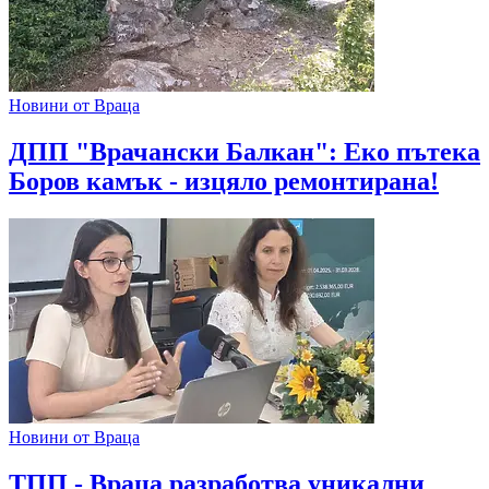
Новини от Враца
ДПП "Врачански Балкан": Еко пътека
Боров камък - изцяло ремонтирана!
Новини от Враца
ТПП - Враца разработва уникални