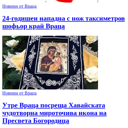
Новини от Враца
24-годишен нападна с нож таксиметров
шофьор край Враца
Новини от Враца
Утре Враца посреща Хавайската
чудотворна мироточива икона на
Пресвета Богородица