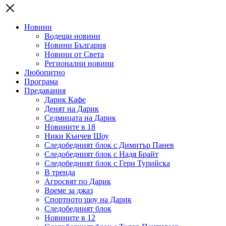
Новини
Водещи новини
Новини България
Новини от Света
Регионални новини
Любопитно
Програма
Предавания
Дарик Кафе
Денят на Дарик
Седмицата на Дарик
Новините в 18
Ники Кънчев Шоу
Следобедният блок с Димитър Панев
Следобедният блок с Надя Брайт
Следобедният блок с Гери Турийска
В тренда
Агросвят по Дарик
Време за джаз
Спортното шоу на Дарик
Следобедният блок
Новините в 12