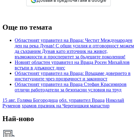
Добави в предпочитани в Google
Още по темата
Областният управител на Враца: Честит Международен
ден на река Дунав! С общи усилия и отговорност можем
да съхраним Дунав като източник на живот,
възможности и просперитет за бъдещите поколения!
Новият областен управител на Враца Росен Михайлов
встъпи в длъжност днес
Областният управител на Враца: Връщаме доверието в
институциите чрез прозрачност и законност
Областният управител на Враца Стефан Красимиров
отличи работодатели за безопасни условия на труд
15 авг. Голяма Богородица
обл. управител Враца
Николай
Руменов
храмов празник на Черепишкия манастир
Най-ново