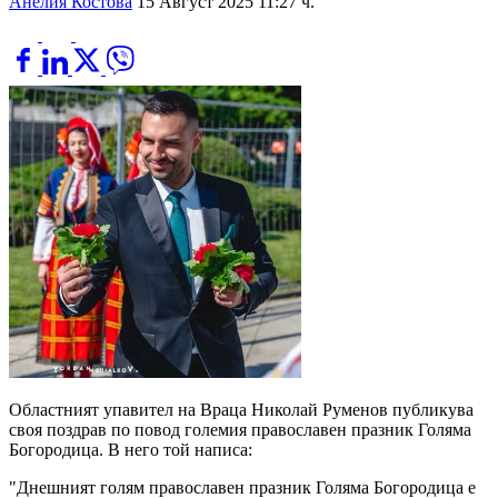
Анелия Костова
15 Август 2025 11:27 ч.
Областният упавител на Враца Николай Руменов публикува
своя поздрав по повод големия православен празник Голяма
Богородица. В него той написа:
"Днешният голям православен празник Голяма Богородица е