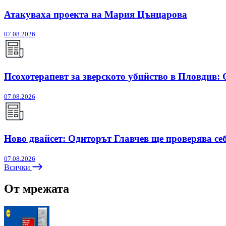
Атакуваха проекта на Мария Цънцарова
07.08.2026
Псохотерапевт за зверското убийство в Пловдив:
07.08.2026
Ново двайсет: Одиторът Главчев ще проверява себ
07.08.2026
Всички
От мрежата