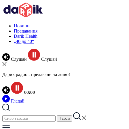
Новини
Предавания
Darik Health
„40 до 40“
Слушай
Слушай
Дарик радио - предаване на живо!
00:00
Гледай