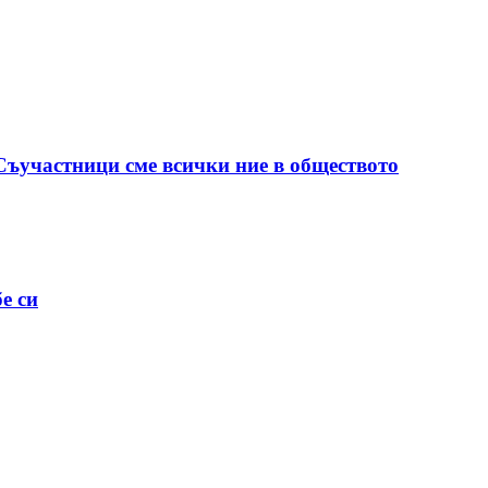
 Съучастници сме всички ние в обществото
е си