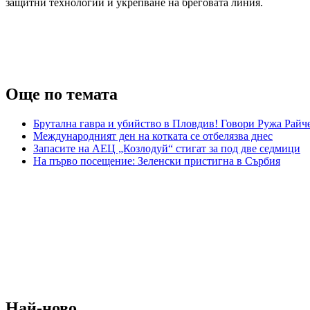
защитни технологии и укрепване на бреговата линия.
Още по темата
Брутална гавра и убийство в Пловдив! Говори Ружа Райч
Международният ден на котката се отбелязва днес
Запасите на АЕЦ „Козлодуй“ стигат за под две седмици
На първо посещение: Зеленски пристигна в Сърбия
Най-ново