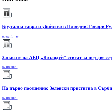
Брутална гавра и убийство в Пловдив! Говори Р
преди 1 час
Запасите на АЕЦ „Козлодуй“ стигат за под две се
07.08.2026
На първо посещение: Зеленски пристигна в Сърб
07.08.2026