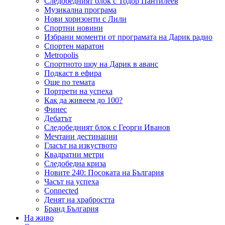
Следобедният блок с Тодор Пантилеев
Музикална програма
Нови хоризонти с Лили
Спортни новини
Избрани моменти от програмата на Дарик радио
Спортен маратон
Metropolis
Спортното шоу на Дарик в аванс
Подкаст в ефира
Още по темата
Портрети на успеха
Как да живеем до 100?
Финес
Дебатът
Следобедният блок с Георги Иванов
Мечтани дестинации
Гласът на изкуството
Квадратни метри
Следобедна криза
Новите 240: Посоката на България
Часът на успеха
Connected
Денят на храбростта
Бранд България
На живо