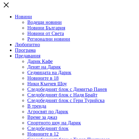
Новини
Водещи новини
Новини България
Новини от Света
Регионални новини
Любопитно
Програма
Предавания
Дарик Кафе
Денят на Дарик
Седмицата на Дарик
Новините в 18
Ники Кънчев Шоу
Следобедният блок с Димитър Панев
Следобедният блок с Надя Брайт
Следобедният блок с Гери Турийска
В тренда
Агросвят по Дарик
Време за джаз
Спортното шоу на Дарик
Следобедният блок
Новините в 12