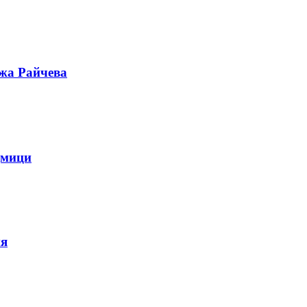
ужа Райчева
дмици
ия