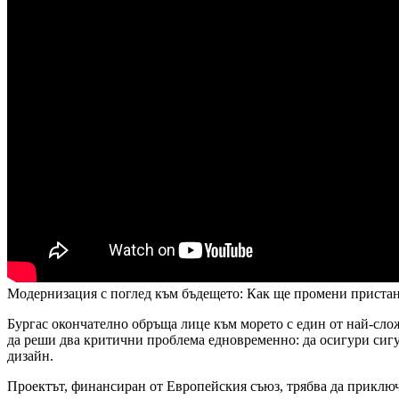
Модернизация с поглед към бъдещето: Как ще промени приста
Бургас окончателно обръща лице към морето с един от най-сл
да реши два критични проблема едновременно: да осигури сигу
дизайн.
Проектът, финансиран от Европейския съюз, трябва да приключ