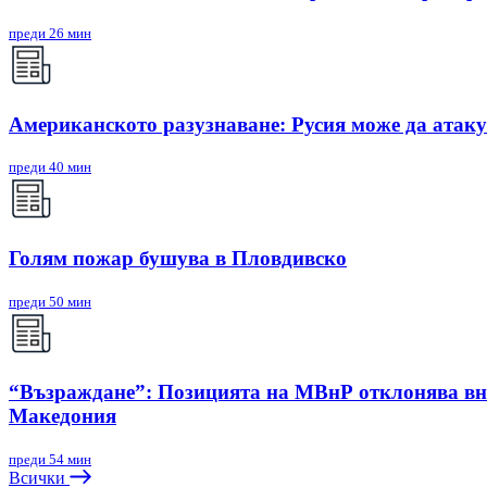
преди 26 мин
Американското разузнаване: Русия може да атак
преди 40 мин
Голям пожар бушува в Пловдивско
преди 50 мин
“Възраждане”: Позицията на МВнР отклонява вни
Македония
преди 54 мин
Всички