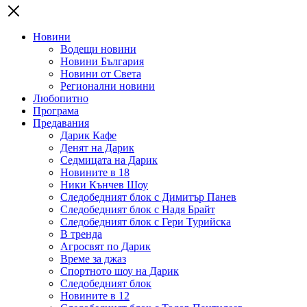
Новини
Водещи новини
Новини България
Новини от Света
Регионални новини
Любопитно
Програма
Предавания
Дарик Кафе
Денят на Дарик
Седмицата на Дарик
Новините в 18
Ники Кънчев Шоу
Следобедният блок с Димитър Панев
Следобедният блок с Надя Брайт
Следобедният блок с Гери Турийска
В тренда
Агросвят по Дарик
Време за джаз
Спортното шоу на Дарик
Следобедният блок
Новините в 12