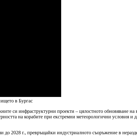
нището в Бургас
ожните си инфраструктурни проекти – цялостното обновяване на
рността на корабите при екстремни метеорологични условия и д
и до 2028 г., превръщайки индустриалното съоръжение в неразде