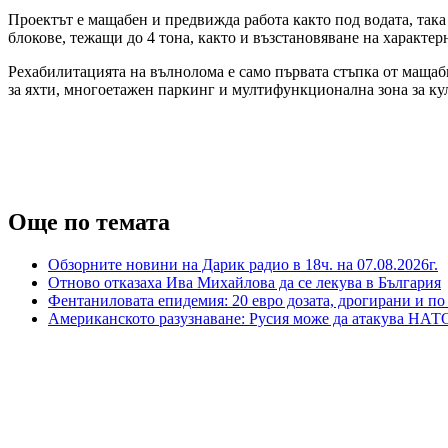
Проектът е мащабен и предвижда работа както под водата, так
блокове, тежащи до 4 тона, както и възстановяване на характер
Рехабилитацията на вълнолома е само първата стъпка от мащабн
за яхти, многоетажен паркинг и мултифункционална зона за кул
Още по темата
Обзорните новини на Дарик радио в 18ч. на 07.08.2026г.
Отново отказаха Ива Михайлова да се лекува в България
Фентаниловата епидемия: 20 евро дозата, дрогирани и по
Американското разузнаване: Русия може да атакува НАТО