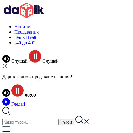
Новини
Предавания
Darik Health
„40 до 40“
Слушай
Слушай
Дарик радио - предаване на живо!
00:00
Гледай