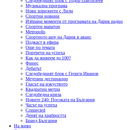
Следобедният блок с Тодор Пантилеев
Музикална програма
Нови хоризонти с Лили
Спортни новини
Избрани моменти от програмата на Дарик радио
Спортен маратон
Metropolis
Спортното шоу на Дарик в аванс
Подкаст в ефира
Още по темата
Портрети на успеха
Как да живеем до 100?
Финес
Дебатът
Следобедният блок с Георги Иванов
Мечтани дестинации
Гласът на изкуството
Квадратни метри
Следобедна криза
Новите 240: Посоката на България
Часът на успеха
Connected
Денят на храбростта
Бранд България
На живо