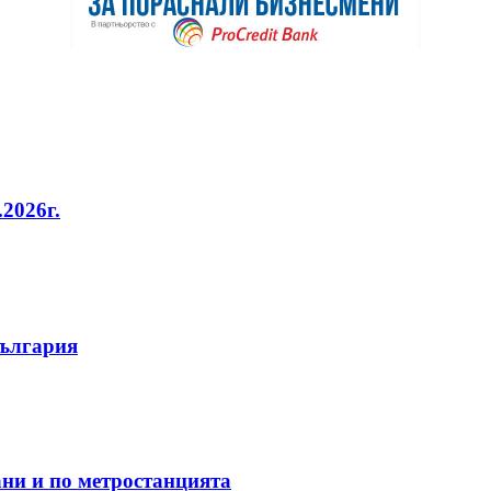
2026г.
България
ани и по метростанцията