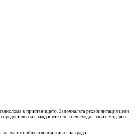
 вълнолома в пристанището. Започналата рехабилитация цели
а предостави на гражданите нова пешеходна зона с модерен
лна част от обществения живот на града.