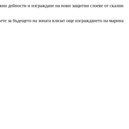
жни дейности и изграждане на нови защитни слоеве от скални
ете за бъдещето на зоната влизат още изграждането на марина