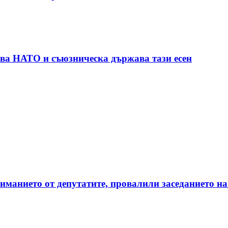
ува НАТО и съюзническа държава тази есен
манието от депутатите, провалили заседанието на