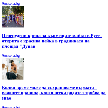
9meseca.bg
Пеперудени крила за кърмещите майки в Русе -
открита е красива пейка в градинката на
площад "Дунав"
9meseca.bg
Колко време може да съхраняваме кърмата -
важните правила, които всеки родител трябва да
знае
9meseca.bg