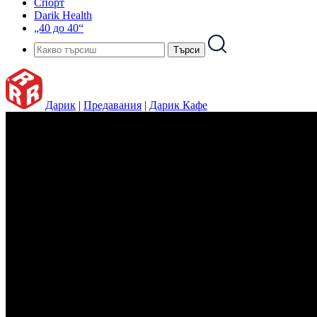
Спорт
Darik Health
„40 до 40“
Дарик
|
Предавания
|
Дарик Кафе