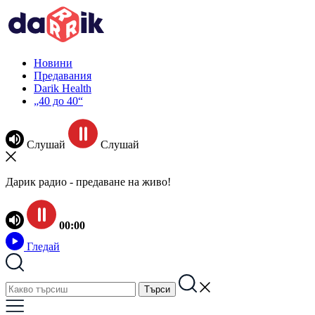
Новини
Предавания
Darik Health
„40 до 40“
Слушай
Слушай
Дарик радио - предаване на живо!
00:00
Гледай