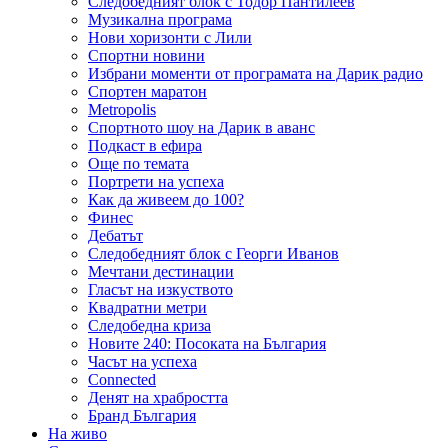
Следобедният блок с Тодор Пантилеев
Музикална програма
Нови хоризонти с Лили
Спортни новини
Избрани моменти от програмата на Дарик радио
Спортен маратон
Metropolis
Спортното шоу на Дарик в аванс
Подкаст в ефира
Още по темата
Портрети на успеха
Как да живеем до 100?
Финес
Дебатът
Следобедният блок с Георги Иванов
Мечтани дестинации
Гласът на изкуството
Квадратни метри
Следобедна криза
Новите 240: Посоката на България
Часът на успеха
Connected
Денят на храбростта
Бранд България
На живо