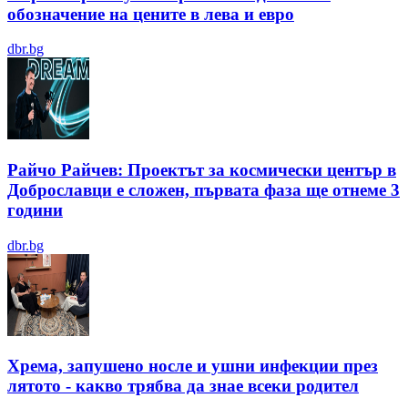
обозначение на цените в лева и евро
dbr.bg
Райчо Райчев: Проектът за космически център в
Доброславци е сложен, първата фаза ще отнеме 3
години
dbr.bg
Хрема, запушено носле и ушни инфекции през
лятотo - какво трябва да знае всеки родител