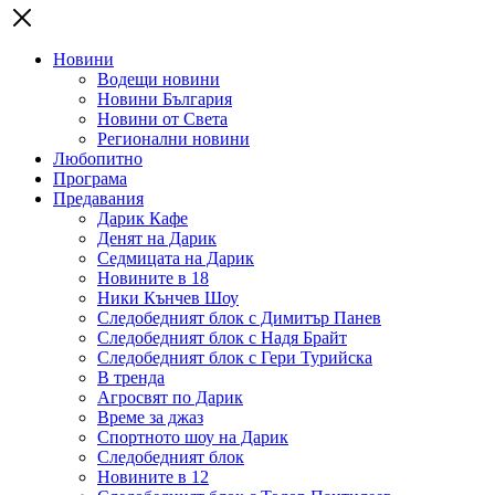
Новини
Водещи новини
Новини България
Новини от Света
Регионални новини
Любопитно
Програма
Предавания
Дарик Кафе
Денят на Дарик
Седмицата на Дарик
Новините в 18
Ники Кънчев Шоу
Следобедният блок с Димитър Панев
Следобедният блок с Надя Брайт
Следобедният блок с Гери Турийска
В тренда
Агросвят по Дарик
Време за джаз
Спортното шоу на Дарик
Следобедният блок
Новините в 12