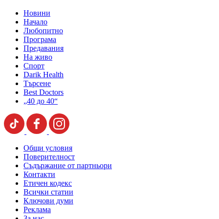
Новини
Начало
Любопитно
Програма
Предавания
На живо
Спорт
Darik Health
Търсене
Best Doctors
„40 до 40“
Общи условия
Поверителност
Съдържание от партньори
Контакти
Етичен кодекс
Всички статии
Ключови думи
Реклама
За нас