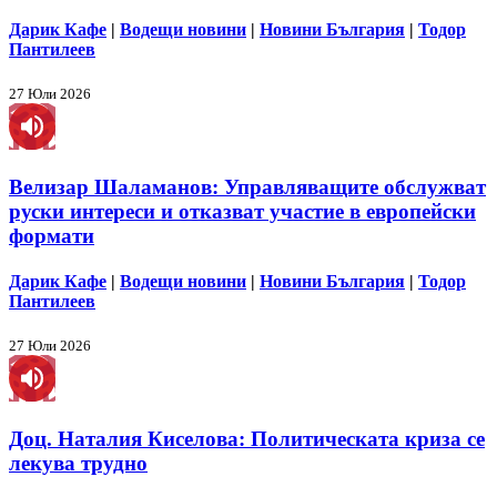
Дарик Кафе
|
Водещи новини
|
Новини България
|
Тодор
Пантилеев
27 Юли 2026
Велизар Шаламанов: Управляващите обслужват
руски интереси и отказват участие в европейски
формати
Дарик Кафе
|
Водещи новини
|
Новини България
|
Тодор
Пантилеев
27 Юли 2026
Доц. Наталия Киселова: Политическата криза се
лекува трудно