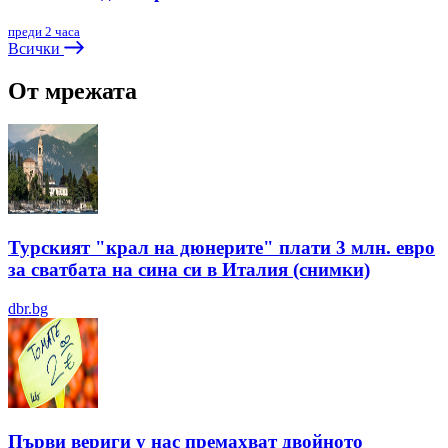
преди 2 часа
Всички
От мрежата
Турският "крал на дюнерите" плати 3 млн. евро
за сватбата на сина си в Италия (снимки)
dbr.bg
Първи вериги у нас премахват двойното