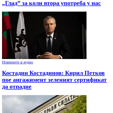
„Глад” за коли втора употреба у нас
Новините в аудио
Костадин Костадинов: Кирил Петков
пое ангажимент зеленият сертификат
да отпадне