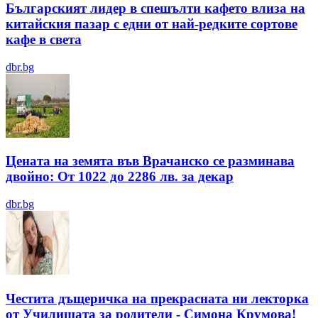
Българският лидер в спешълти кафето влиза на
китайския пазар с едни от най-редките сортове
кафе в света
dbr.bg
Цената на земята във Врачанско се разминава
двойно: От 1022 до 2286 лв. за декар
dbr.bg
Честита дъщеричка на прекрасната ни лекторка
от Училищата за родители - Симона Крумова!