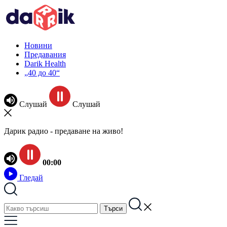
Новини
Предавания
Darik Health
„40 до 40“
Слушай
Слушай
Дарик радио - предаване на живо!
00:00
Гледай