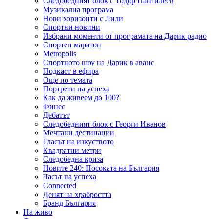
Следобедният блок с Тодор Пантилеев
Музикална програма
Нови хоризонти с Лили
Спортни новини
Избрани моменти от програмата на Дарик радио
Спортен маратон
Metropolis
Спортното шоу на Дарик в аванс
Подкаст в ефира
Още по темата
Портрети на успеха
Как да живеем до 100?
Финес
Дебатът
Следобедният блок с Георги Иванов
Мечтани дестинации
Гласът на изкуството
Квадратни метри
Следобедна криза
Новите 240: Посоката на България
Часът на успеха
Connected
Денят на храбростта
Бранд България
На живо