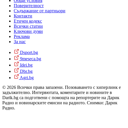
Общи условия
Поверителност
Съдържание от партньори
Контакти
Етичен кодекс
Всички статии
Ключови думи
Реклама
За нас
Dsport.bg
9meseca.bg
Idei.bg
Dbr.bg
Agri.bg
© 2026 Всички права запазени. Позоваването с хиперлинк е
задължително. Интервютата, коментарите и новините в
Darik.bg са подготвени с помощта на репортерите на Дарик
Радио и новинарските емисии на радиото. Снимки: Дарик
Радио.