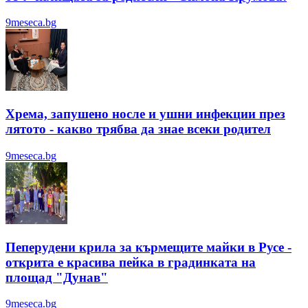
9meseca.bg
Хрема, запушено носле и ушни инфекции през
лятотo - какво трябва да знае всеки родител
9meseca.bg
Пеперудени крила за кърмещите майки в Русе -
открита е красива пейка в градинката на
площад "Дунав"
9meseca.bg