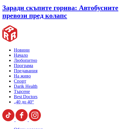
Заради скъпите горива: Автобусните
превози пред колапс
Новини
Начало
Любопитно
Програма
Предавания
На живо
Спорт
Darik Health
Търсене
Best Doctors
„40 до 40“