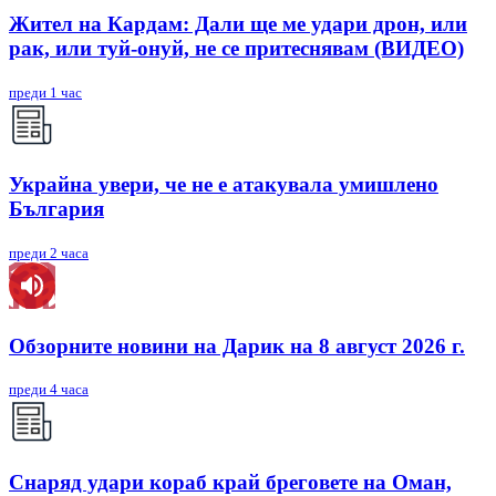
Жител на Кардам: Дали ще ме удари дрон, или
рак, или туй-онуй, не се притеснявам (ВИДЕО)
преди 1 час
Украйна увери, че не е атакувала умишлено
България
преди 2 часа
Обзорните новини на Дарик на 8 август 2026 г.
преди 4 часа
Снаряд удари кораб край бреговете на Оман,