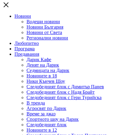
Новини
Водещи новини
Новини България
Новини от Света
Регионални новини
Любопитно
Програма
Предавания
Дарик Кафе
Денят на Дарик
Седмицата на Дарик
Новините в 18
Ники Кънчев Шоу
Следобедният блок с Димитър Панев
Следобедният блок с Надя Брайт
Следобедният блок с Гери Турийска
В тренда
Агросвят по Дарик
Време за джаз
Спортното шоу на Дарик
Следобедният блок
Новините в 12