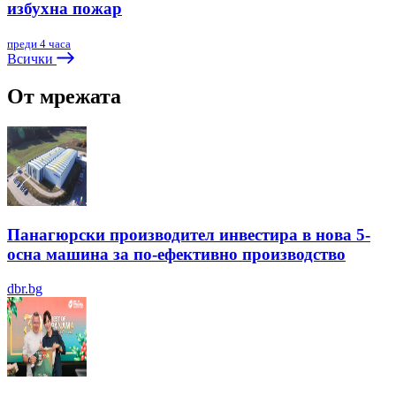
избухна пожар
преди 4 часа
Всички
От мрежата
Панагюрски производител инвестира в нова 5-
осна машина за по-ефективно производство
dbr.bg