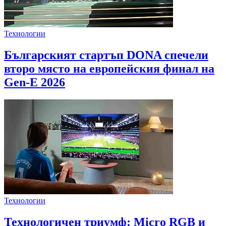
Технологии
Българският стартъп DONA спечели
второ място на европейския финал на
Gen-E 2026
Технологии
Технологичен триумф: Micro RGB и