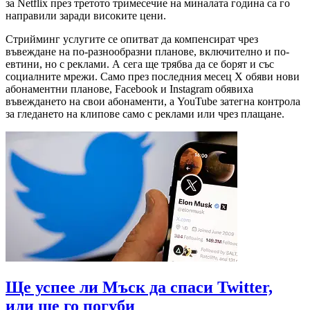
за Netflix през третото тримесечие на миналата година са го
направили заради високите цени.
Стрийминг услугите се опитват да компенсират чрез
въвеждане на по-разнообразни планове, включително и по-
евтини, но с реклами. А сега ще трябва да се борят и със
социалните мрежи. Само през последния месец Х обяви нови
абонаментни планове, Facebook и Instagram обявиха
въвеждането на свои абонаменти, а YouTube затегна контрола
за гледането на клипове само с реклами или чрез плащане.
Ще успее ли Мъск да спаси Twitter,
или ще го погуби