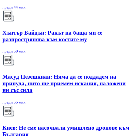
преди 44 мин
Хънтър Байдън: Ракът на баща ми се
разпрострянява към костите му
преди 50 мин
Масуд Пезешкиан: Няма да се поддадем на
принуда, нито ще приемем искания, наложени
ни със сила
преди 55 мин
Киев: Не сме насочвали умишлено дронове към
България