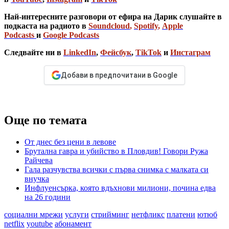
Най-интересните разговори от ефира на Дарик слушайте в
подкаста на радиото в
Soundcloud
,
Spotify
,
Apple
Podcasts
и
Google Podcasts
Следвайте ни в
LinkedIn
,
Фейсбук
,
TikTok
и
Инстаграм
Добави в предпочитани в Google
Още по темата
От днес без цени в левове
Брутална гавра и убийство в Пловдив! Говори Ружа
Райчева
Гала разчувства всички с първа снимка с малката си
внучка
Инфлуенсърка, която вдъхнови милиони, почина едва
на 26 години
социални мрежи
услуги
стрийминг
нетфликс
платени
ютюб
netflix
youtube
абонамент