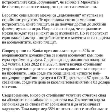
потребителите бяха „обучавани“, че всичко в Мрежата е
безплатно, или ако се плаща, то цените са символични.
Вероятно социалните мрежи са „вдъхновени“ от успеха на
стрийминг услугите. Те привлякоха стотици милиони
потребители, които плащат, за да получат достъп до любими
филми, музика и игри. Надали е изненада, че социалните
мрежи виждат това и искат да се възползват. Но те пропускат
един важен фактор – потребителите и в момента са на предела
на абонаментите, които плащат.
Според данни на Kantar през миналата година 82% от
американските домакинства са имали абонамент към поне
една стрийминг услуга. Средно едно домакинство плаща за
5.2 услуги. През 2022 г. и 2023 г. почти всички стрийминг
услуги вдигнаха цените и затегнаха правилата за споделяне
на профилите. Така средната обща цена на четирите най-
популярни стрийминг услуги в САЩ прехвърли 87 долара. За
сравнение, средната цена за кабелна телевизия там е 83 долара
месечно.
Същевременно, много от стрийминг услугите отчетоха спад
на абонатите или забавяне на растежа им. Съответно хората
започнаха да се отказват от абонаменти и да ограничават
харчовете. Така например 38% от отказалите се от абонамент