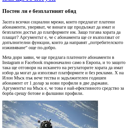
Постен ли е безплатният обяд
Засега всички социални мрежи, които предлагат платени
абонаменти, уверяват, че винаги ще продължат да имат и
безплатен достъп до платформите им. Защо тогава хората да
плащат? Аргументът е, че с абонамента ще се възползват от
допълнителни функции, които да направят „потребителското
изживяване“ още по-добро.
Meta дори заяви, че ще предлага платените абонаменти в
Instagram и Facebook първоначално само в Европа, и то защото
така ще отговори на искането на регулаторите хората да имат
избор да могат да използват платформите и без реклами. Х на
Илон Мъск пък вече тества и задължителен годишен
абонамент от 1 долар за нови профили в две държави.
Аргументът на Мъск е, че това е най-ефективното средство за
борба срещу ботове и фалшиви профили.