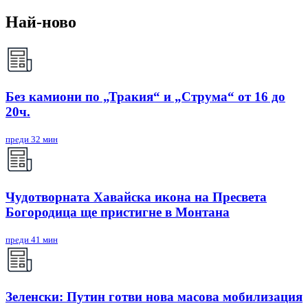
Най-ново
Без камиони по „Тракия“ и „Струма“ от 16 до
20ч.
преди 32 мин
Чудотворната Хавайска икона на Пресвета
Богородица ще пристигне в Монтана
преди 41 мин
Зеленски: Путин готви нова масова мобилизация