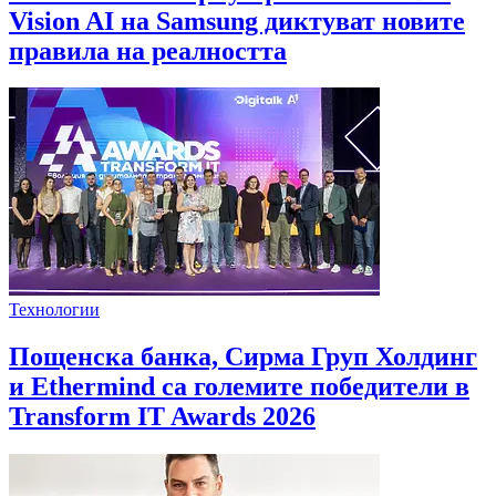
Vision AI на Samsung диктуват новите
правила на реалността
Технологии
Пощенска банка, Сирма Груп Холдинг
и Ethermind са големите победители в
Transform IT Awards 2026