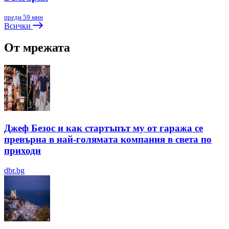
преди 59 мин
Всички
От мрежата
Джеф Безос и как стартъпът му от гаража се
превърна в най-голямата компания в света по
приходи
dbr.bg