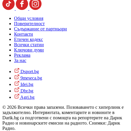
Общи условия
Поверителност
Съдържание от партньори
Контакти
Етичен кодекс
Всички статии
Ключови думи
Реклама
За нас
Dsport.bg
9meseca.bg
Idei.bg
Dbr.bg
Agri.bg
© 2026 Всички права запазени. Позоваването с хиперлинк е
задължително. Интервютата, коментарите и новините в
Darik.bg са подготвени с помощта на репортерите на Дарик
Радио и новинарските емисии на радиото. Снимки: Дарик
Радио.