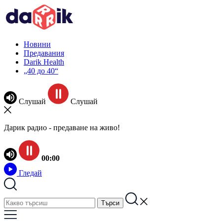
Новини
Предавания
Darik Health
„40 до 40“
Слушай
Слушай
Дарик радио - предаване на живо!
00:00
Гледай