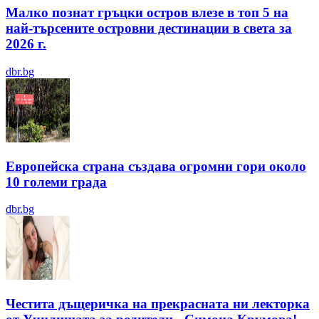
Малко познат гръцки остров влезе в топ 5 на
най-търсените островни дестинации в света за
2026 г.
dbr.bg
Европейска страна създава огромни гори около
10 големи града
dbr.bg
Честита дъщеричка на прекрасната ни лекторка