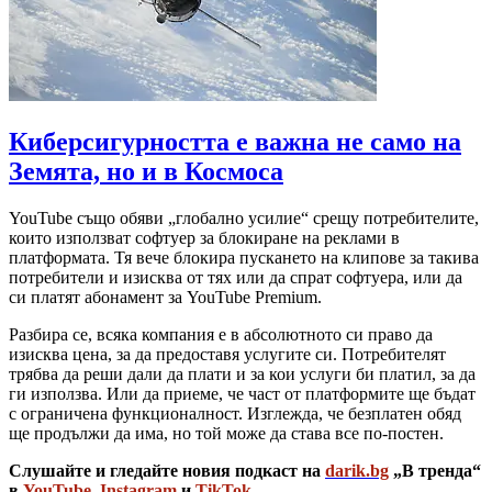
Киберсигурността е важна не само на
Земята, но и в Космоса
YouTube също обяви „глобално усилие“ срещу потребителите,
които използват софтуер за блокиране на реклами в
платформата. Тя вече блокира пускането на клипове за такива
потребители и изисква от тях или да спрат софтуера, или да
си платят абонамент за YouTube Premium.
Разбира се, всяка компания е в абсолютното си право да
изисква цена, за да предоставя услугите си. Потребителят
трябва да реши дали да плати и за кои услуги би платил, за да
ги използва. Или да приеме, че част от платформите ще бъдат
с ограничена функционалност. Изглежда, че безплатен обяд
ще продължи да има, но той може да става все по-постен.
Слушайте и гледайте новия подкаст на
darik.bg
„В тренда“
в
YouTube
,
Instagram
и
TikTok