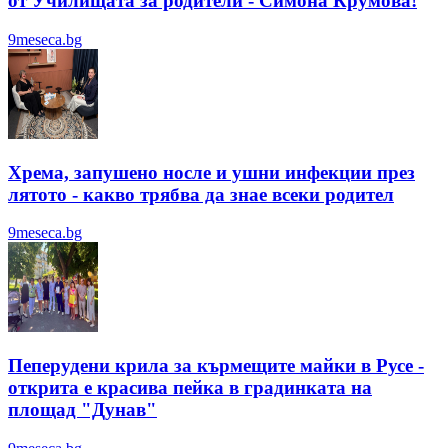
от Училищата за родители - Симона Крумова!
9meseca.bg
Хрема, запушено носле и ушни инфекции през
лятотo - какво трябва да знае всеки родител
9meseca.bg
Пеперудени крила за кърмещите майки в Русе -
открита е красива пейка в градинката на
площад "Дунав"