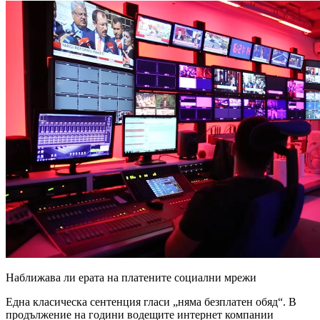
Наближава ли ерата на платените социални мрежи
Една класическа сентенция гласи „няма безплатен обяд“. В
продължение на години водещите интернет компании