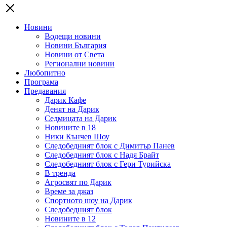
Новини
Водещи новини
Новини България
Новини от Света
Регионални новини
Любопитно
Програма
Предавания
Дарик Кафе
Денят на Дарик
Седмицата на Дарик
Новините в 18
Ники Кънчев Шоу
Следобедният блок с Димитър Панев
Следобедният блок с Надя Брайт
Следобедният блок с Гери Турийска
В тренда
Агросвят по Дарик
Време за джаз
Спортното шоу на Дарик
Следобедният блок
Новините в 12