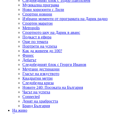
Следобедният блок с Тодор Пантилеев
Музикална програма
Нови хоризонти с Лили
Спортни новини
Избрани моменти от програмата на Дарик радио
Спортен маратон
Metropolis
Спортното шоу на Дарик в аванс
Подкаст в ефира
Още по темата
Портрети на успеха
Как да живеем до 100?
Финес
Дебатът
Следобедният блок с Георги Иванов
Мечтани дестинации
Гласът на изкуството
Квадратни метри
Следобедна криза
Новите 240: Посоката на България
Часът на успеха
Connected
Денят на храбростта
Бранд България
На живо