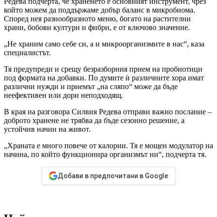
Редева подчерта, че храненето е основният инструмент, чрез
който можем да поддържаме добър баланс в микробиома.
Според нея разнообразното меню, богато на растителни
храни, бобови култури и фибри, е от ключово значение.
„Не храним само себе си, а и микроорганизмите в нас“, каза
специалистът.
Тя предупреди и срещу безразборния прием на пробиотици
под формата на добавки. По думите ѝ различните хора имат
различни нужди и приемът „на сляпо“ може да бъде
неефективен или дори неподходящ.
В края на разговора Силвия Редева отправи важно послание –
доброто хранене не трябва да бъде сезонно решение, а
устойчив начин на живот.
„Храната е много повече от калории. Тя е мощен модулатор на
начина, по който функционира организмът ни“, подчерта тя.
Добави в предпочитани в Google