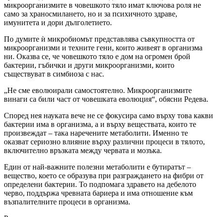
микроорганизмите в човешкото тяло имат ключова роля не
само за храносмилането, но и за психичното здраве,
имунитета и дори дълголетието.
По думите ѝ микробиомът представлява съвкупността от
микроорганизми и техните гени, които живеят в организма
ни. Оказва се, че човешкото тяло е дом на огромен брой
бактерии, гъбички и други микроорганизми, които
съществуват в симбиоза с нас.
„Не сме еволюирали самостоятелно. Микроорганизмите
винаги са били част от човешката еволюция“, обясни Редева.
Според нея науката вече не се фокусира само върху това какви
бактерии има в организма, а и върху веществата, които те
произвеждат – така наречените метаболити. Именно те
оказват сериозно влияние върху различни процеси в тялото,
включително връзката между червата и мозъка.
Един от най-важните полезни метаболити е бутиратът –
вещество, което се образува при разграждането на фибри от
определени бактерии. То подпомага здравето на дебелото
черво, поддържа чревната бариера и има отношение към
възпалителните процеси в организма.