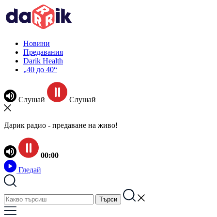
Новини
Предавания
Darik Health
„40 до 40“
Слушай
Слушай
Дарик радио - предаване на живо!
00:00
Гледай