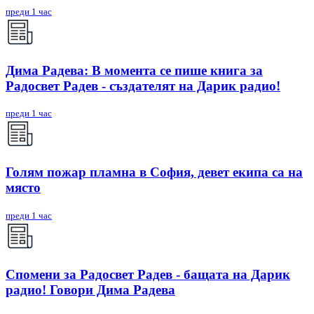
преди 1 час
Дима Радева: В момента се пише книга за
Радосвет Радев - създателят на Дарик радио!
преди 1 час
Голям пожар пламна в София, девет екипа са на
място
преди 1 час
Спомени за Радосвет Радев - бащата на Дарик
радио! Говори Дима Радева