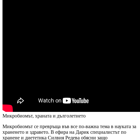
Микробиомът, храната и дълголетието
Микробиомът се превръща във все по-важна тема в науката за
храненето и здравето. В ефира на Дарик специалистът по
хранене и диететика Силвия Редева обясни защо