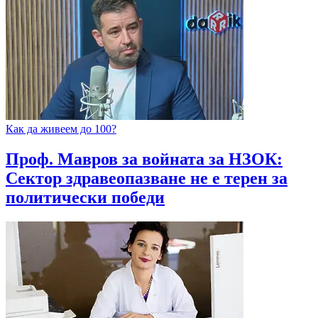
Как да живеем до 100?
Проф. Мавров за войната за НЗОК:
Сектор здравеопазване не е терен за
политически победи