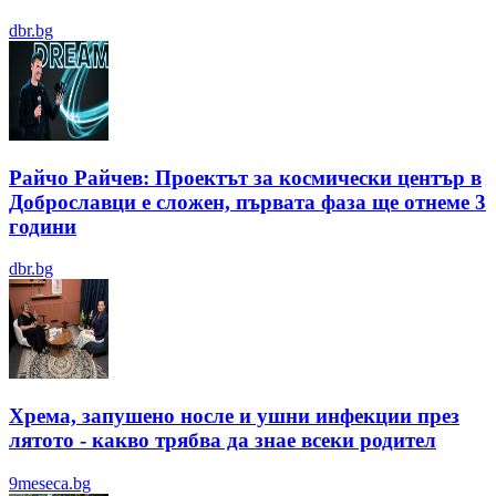
dbr.bg
Райчо Райчев: Проектът за космически център в
Доброславци е сложен, първата фаза ще отнеме 3
години
dbr.bg
Хрема, запушено носле и ушни инфекции през
лятотo - какво трябва да знае всеки родител
9meseca.bg