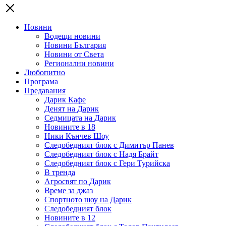
Новини
Водещи новини
Новини България
Новини от Света
Регионални новини
Любопитно
Програма
Предавания
Дарик Кафе
Денят на Дарик
Седмицата на Дарик
Новините в 18
Ники Кънчев Шоу
Следобедният блок с Димитър Панев
Следобедният блок с Надя Брайт
Следобедният блок с Гери Турийска
В тренда
Агросвят по Дарик
Време за джаз
Спортното шоу на Дарик
Следобедният блок
Новините в 12