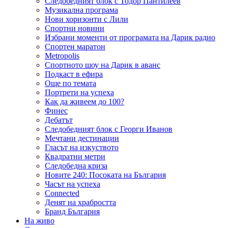
Следобедният блок с Тодор Пантилеев
Музикална програма
Нови хоризонти с Лили
Спортни новини
Избрани моменти от програмата на Дарик радио
Спортен маратон
Metropolis
Спортното шоу на Дарик в аванс
Подкаст в ефира
Още по темата
Портрети на успеха
Как да живеем до 100?
Финес
Дебатът
Следобедният блок с Георги Иванов
Мечтани дестинации
Гласът на изкуството
Квадратни метри
Следобедна криза
Новите 240: Посоката на България
Часът на успеха
Connected
Денят на храбростта
Бранд България
На живо