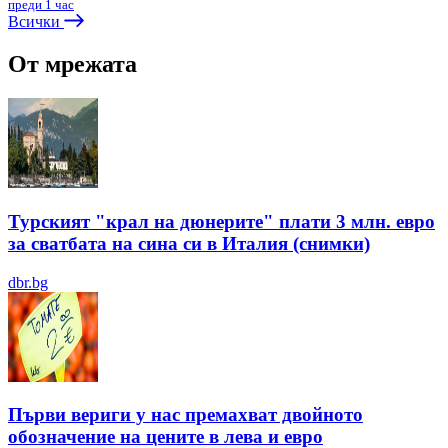
преди 1 час
Всички
От мрежата
Турският "крал на дюнерите" плати 3 млн. евро
за сватбата на сина си в Италия (снимки)
dbr.bg
Първи вериги у нас премахват двойното
обозначение на цените в лева и евро