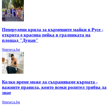
Пеперудени крила за кърмещите майки в Русе -
открита е красива пейка в градинката на
площад "Дунав"
9meseca.bg
Колко време може да съхраняваме кърмата -
важните правила, които всеки родител трябва да
знае
9meseca.bg