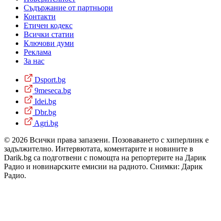
Съдържание от партньори
Контакти
Етичен кодекс
Всички статии
Ключови думи
Реклама
За нас
Dsport.bg
9meseca.bg
Idei.bg
Dbr.bg
Agri.bg
© 2026 Всички права запазени. Позоваването с хиперлинк е
задължително. Интервютата, коментарите и новините в
Darik.bg са подготвени с помощта на репортерите на Дарик
Радио и новинарските емисии на радиото. Снимки: Дарик
Радио.