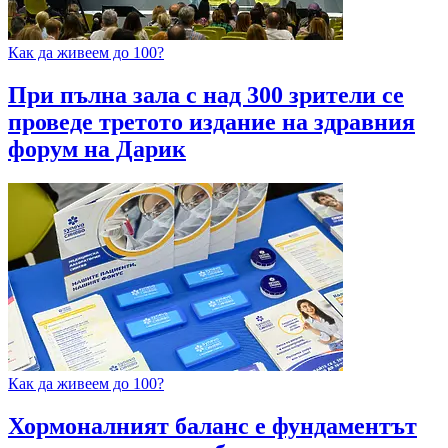
Как да живеем до 100?
При пълна зала с над 300 зрители се
проведе третото издание на здравния
форум на Дарик
Как да живеем до 100?
Хормоналният баланс е фундаментът