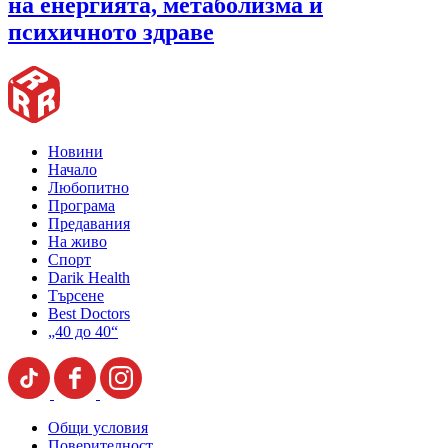
на енергията, метаболизма и
психичното здраве
Новини
Начало
Любопитно
Програма
Предавания
На живо
Спорт
Darik Health
Търсене
Best Doctors
„40 до 40“
Общи условия
Поверителност