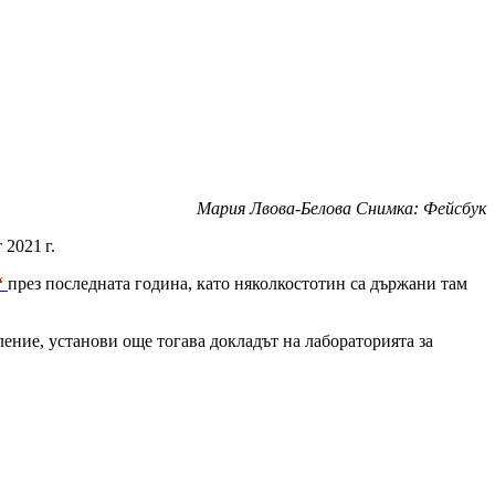
Мария Лвова-Белова Снимка: Фейсбук
 2021 г.
“
през последната година, като няколкостотин са държани там
ение, установи още тогава докладът на лабораторията за