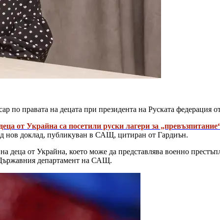
сар по правата на децата при президента на Руската федерация от
деца от Украйна са посетили руски лагери за „превъзпитание
ед нов доклад, публикуван в САЩ, цитиран от Гардиън.
а деца от Украйна, което може да представлява военно престъпл
 Държавния департамент на САЩ.