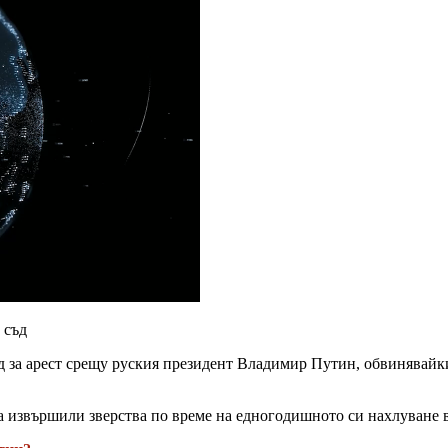
 съд
 за арест срещу руския президент Владимир Путин, обвинявайки
 извършили зверства по време на едногодишното си нахлуване в