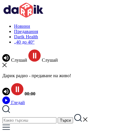
Новини
Предавания
Darik Health
„40 до 40“
Слушай
Слушай
Дарик радио - предаване на живо!
00:00
Гледай