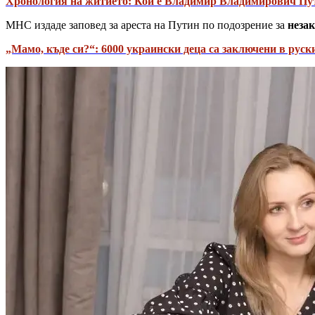
Хронология на житието: Кой е Владимир Владимирович Пу
МНС издаде заповед за ареста на Путин по подозрение за
незак
„Мамо, къде си?“: 6000 украински деца са заключени в рус