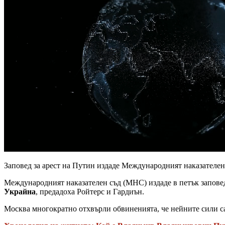
Заповед за арест на Путин издаде Международният наказателен
Международният наказателен съд (МНС) издаде в петък заповед
Украйна
, предадоха Ройтерс и Гардиън.
Москва многократно отхвърли обвиненията, че нейните сили са