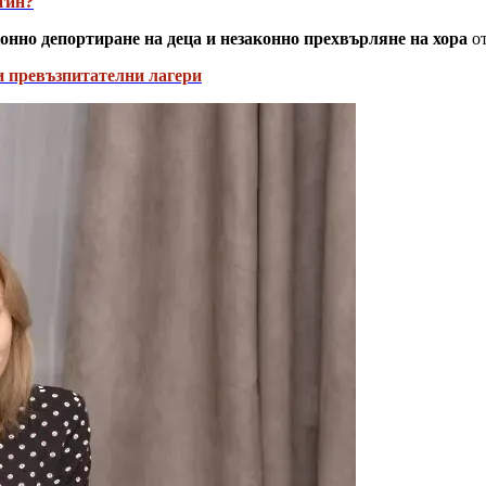
тин?
онно депортиране на деца и незаконно прехвърляне на хора
от
ки превъзпитателни лагери