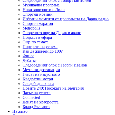
Следобедният блок с Тодор Пантилеев
Музикална програма
Нови хоризонти с Лили
Спортни новини
Избрани моменти от програмата на Дарик радио
Спортен маратон
Metropolis
Спортното шоу на Дарик в аванс
Подкаст в ефира
Още по темата
Портрети на успеха
Как да живеем до 100?
Финес
Дебатът
Следобедният блок с Георги Иванов
Мечтани дестинации
Гласът на изкуството
Квадратни метри
Следобедна криза
Новите 240: Посоката на България
Часът на успеха
Connected
Денят на храбростта
Бранд България
На живо