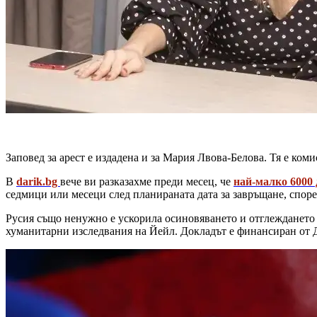
Заповед за арест е издадена и за Мария Лвова-Белова. Тя е коми
В
darik.bg
вече ви разказахме преди месец, че
най-малко 6000 
седмици или месеци след планираната дата за завръщане, спор
Русия също ненужно е ускорила осиновяването и отглеждането н
хуманитарни изследвания на Йейл. Докладът е финансиран от