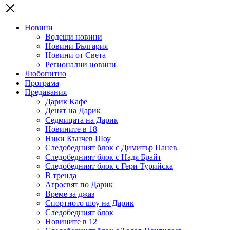
Новини
Водещи новини
Новини България
Новини от Света
Регионални новини
Любопитно
Програма
Предавания
Дарик Кафе
Денят на Дарик
Седмицата на Дарик
Новините в 18
Ники Кънчев Шоу
Следобедният блок с Димитър Панев
Следобедният блок с Надя Брайт
Следобедният блок с Гери Турийска
В тренда
Агросвят по Дарик
Време за джаз
Спортното шоу на Дарик
Следобедният блок
Новините в 12