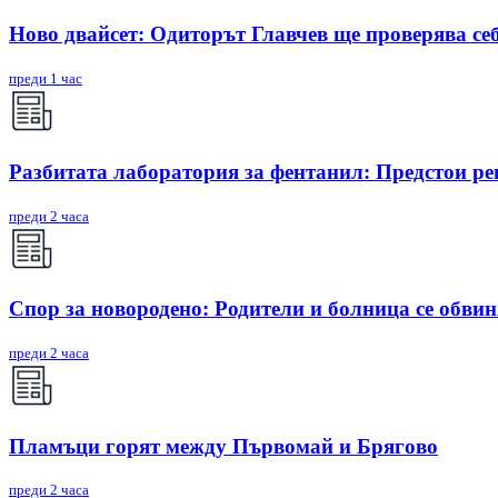
Ново двайсет: Одиторът Главчев ще проверява себ
преди 1 час
Разбитата лаборатория за фентанил: Предстои ре
преди 2 часа
Спор за новородено: Родители и болница се обви
преди 2 часа
Пламъци горят между Първомай и Брягово
преди 2 часа