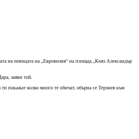
дата на певицата на „Евровизия“ на площад „Княз Александър
ара, заяви той.
 ти покажат колко много те обичат, обърна се Терзиев към