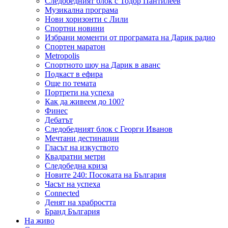
Следобедният блок с Тодор Пантилеев
Музикална програма
Нови хоризонти с Лили
Спортни новини
Избрани моменти от програмата на Дарик радио
Спортен маратон
Metropolis
Спортното шоу на Дарик в аванс
Подкаст в ефира
Още по темата
Портрети на успеха
Как да живеем до 100?
Финес
Дебатът
Следобедният блок с Георги Иванов
Мечтани дестинации
Гласът на изкуството
Квадратни метри
Следобедна криза
Новите 240: Посоката на България
Часът на успеха
Connected
Денят на храбростта
Бранд България
На живо