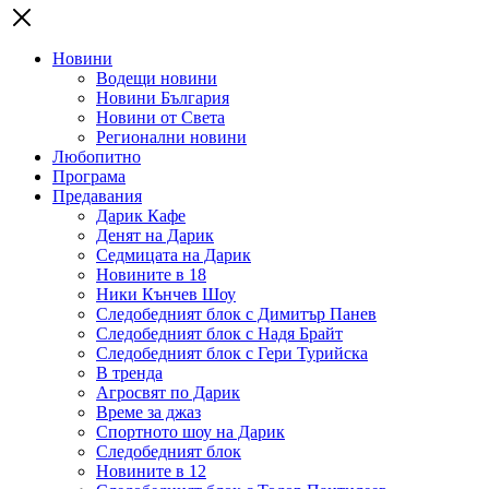
Новини
Водещи новини
Новини България
Новини от Света
Регионални новини
Любопитно
Програма
Предавания
Дарик Кафе
Денят на Дарик
Седмицата на Дарик
Новините в 18
Ники Кънчев Шоу
Следобедният блок с Димитър Панев
Следобедният блок с Надя Брайт
Следобедният блок с Гери Турийска
В тренда
Агросвят по Дарик
Време за джаз
Спортното шоу на Дарик
Следобедният блок
Новините в 12