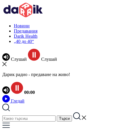
Новини
Предавания
Darik Health
„40 до 40“
Слушай
Слушай
Дарик радио - предаване на живо!
00:00
Гледай