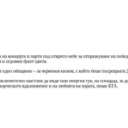
в на концерта и парти под открито небе за отпразнуване на побе
я и огромен букет цветя.
ме едно обещание – за червения килим, с който беше посрещната Д
ключително шастлив да видя тази енергия тук, на площада, за да
творческото вдъхновение и на любовта на хората, пише БТА.