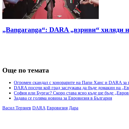
„Bangaranga“: DARA „взриви“ хиляди н
Още по темата
Огромен скандал с хонорарите на Папи Ханс и DARA за 
DARA посочи кой град заслужава да бъде домакин на „Ев
София или Бургас? Скоро става ясно къде ще бъде „Евров
Задава се голяма новина за Евровизия в България
Васил Терзиев
DARA
Евровизия
Дара