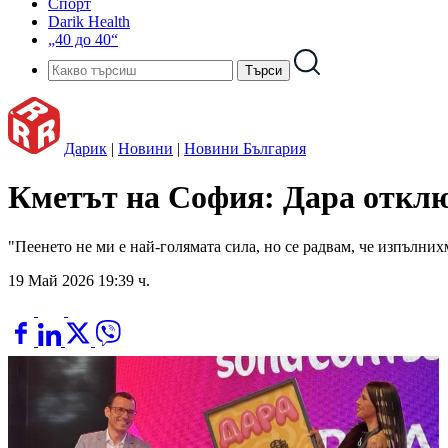
Спорт
Darik Health
„40 до 40“
Дарик
|
Новини
|
Новини България
Кметът на София: Дара отклю
"Пеенето не ми е най-голямата сила, но се радвам, че изпълних
19 Май 2026 19:39 ч.