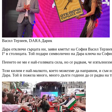
Васил Терзиев, DARA
Дарик
Дара отключи сърцата ни, заяви кметът на София Васил Терзие
I“ в столицата. Той подари символично на Дара ключа на Софи
Пеенето не ми е най-голямата сила, но се радвам, че изпълних
Този килим е най-малкото, което можехме да направим, и съм из
Дара. Той ѝ пожела много, много дълги години да се радва на 