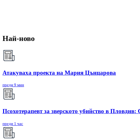
Най-ново
Атакуваха проекта на Мария Цънцарова
преди 9 мин
Псохотерапевт за зверското убийство в Пловдив:
преди 1 час