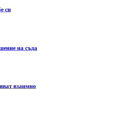
е си
шение на съда
няват взаимно