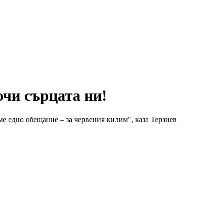
чи сърцата ни!
ме едно обещание – за червения килим", каза Терзиев