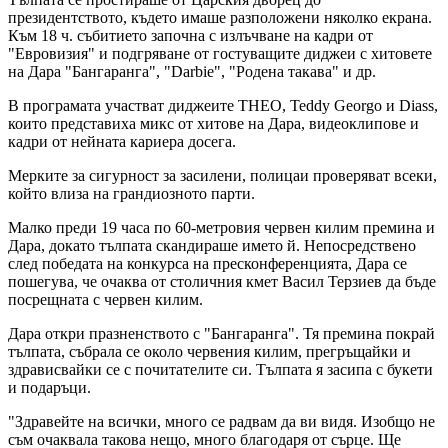
президентството, където имаше разположени няколко екрана.
Към 18 ч. събитието започна с излъчване на кадри от
"Евровизия" и подгряване от гостуващите диджеи с хитовете
на Дара "Бангаранга", "Darbie", "Родена такава" и др.
В програмата участват диджеите THEO, Teddy Georgo и Diass,
които представиха микс от хитове на Дара, видеоклипове и
кадри от нейната кариера досега.
Мерките за сигурност за засилени, полицаи проверяват всеки,
който влиза на грандиозното парти.
Малко преди 19 часа по 60-метровия червен килим премина и
Дара, докато тълпата скандираше името й. Непосредствено
след победата на конкурса на пресконференцията, Дара се
пошегува, че очаква от столичния кмет Васил Терзиев да бъде
посрещната с червен килим.
Дара откри празненството с "Бангаранга". Тя премина покрай
тълпата, събрала се около червения килим, прегръщайки и
здрависвайки се с почитателите си. Тълпата я засипа с букети
и подаръци.
"Здравейте на всички, много се радвам да ви видя. Изобщо не
съм очаквала такова нещо, много благодаря от сърце. Ще