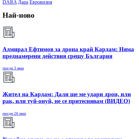
DARA
Дара
Евровизия
Най-ново
Адмирал Ефтимов за дрона край Кардам: Няма
преднамерени действия срещу България
преди 3 мин
Жител на Кардам: Дали ще ме удари дрон, или
рак, или туй-онуй, не се притеснявам (ВИДЕО)
преди 26 мин