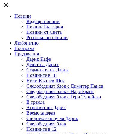
Новини
Водещи новини
Новини България
Новини от Света
Регионални новини
Любопитно
Програма
Предавания
Дарик Кафе
Денят на Дарик
Седмицата на Дарик
Новините в 18
Ники Кънчев Шоу
Следобедният блок с Димитър Панев
Следобедният блок с Надя Брайт
Следобедният блок с Гери Турийска
В тренда
Агросвят по Дарик
Време за джаз
Спортното шоу на Дарик
Следобедният блок
Новините в 12