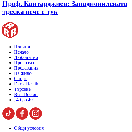
Проф. Кантарджиев: Западнонилската
треска вече е тук
Новини
Начало
Любопитно
Програма
Предавания
На живо
Спорт
Darik Health
Търсене
Best Doctors
„40 до 40“
Общи условия