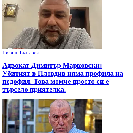
Новини България
Адвокат Димитър Марковски:
Убитият в Пловдив няма профила на
педофил. Това момче просто си е
търсело приятелка.