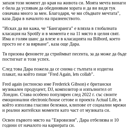
запазя този момент до края на живота си. Моята мечта винаги
е била да успявам да обединявам хората и да ви видя тук
означава много за мен. Благодаря, че ми сбъдвате мечтата",
каза Дара в началото на празненството.
"Исках да ви кажа, че "Бангаранга" е влязла в глобалната
класация на Spotify и в момента е на 11 място в целия свят.
Има и голям шанс да влезе и в класацията на Bilbord, което
просто не е за вярване", каза още Дара.
Тя призова феновете да стриймват песента, за да може да бъде
постигнат и този успех.
След това Дара пожела да се снима с тълпата и издигна
плакат, на който пише "Fred Again, lets collab".
Fred again (истинско име Frederick Gibson) е британски
музикален продуцент, DJ, композитор и изпълнител от
Лондон. Става особено популярен след 2022 г. със своите
емоционални electronic/house сетове и проекта Actual Life, в
който използва гласови бележки, клипове от социални мрежи
и реални житейски моменти като част от музиката си.
Освен първото място на "Евровизия", Дара отбелязва и 10
години от началото на кариерата си.