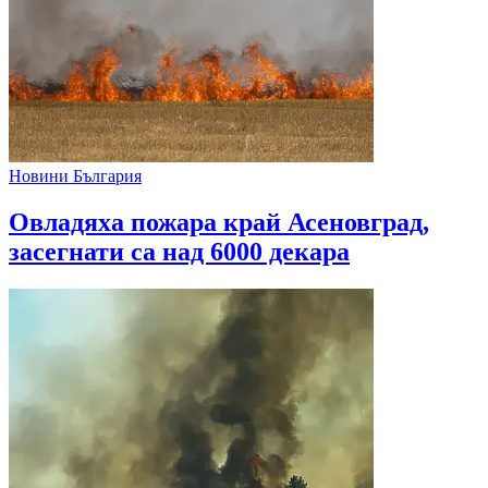
Новини България
Овладяха пожара край Асеновград,
засегнати са над 6000 декара