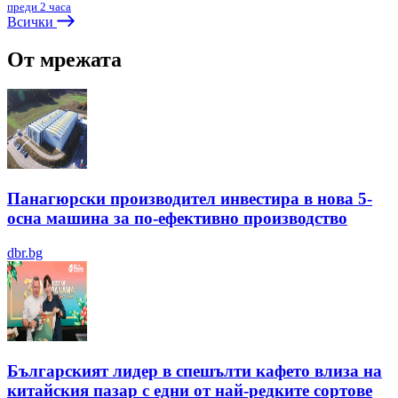
преди 2 часа
Всички
От мрежата
Панагюрски производител инвестира в нова 5-
осна машина за по-ефективно производство
dbr.bg
Българският лидер в спешълти кафето влиза на
китайския пазар с едни от най-редките сортове