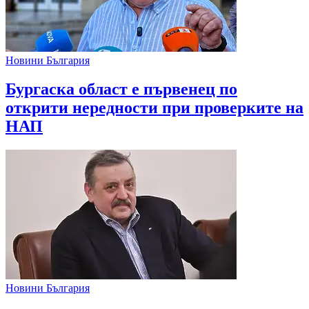
Новини България
Бургаска област е първенец по
открити нередности при проверките на
НАП
Новини България