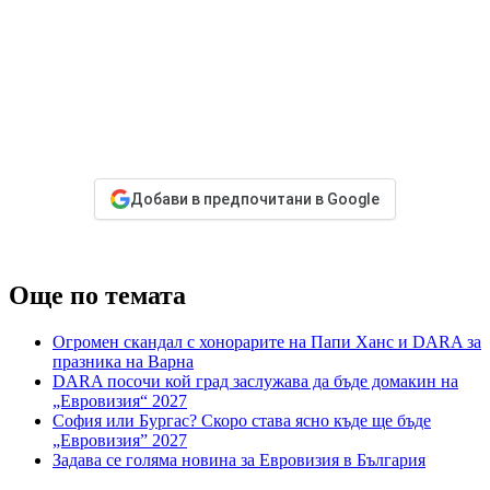
Добави в предпочитани в Google
Още по темата
Огромен скандал с хонорарите на Папи Ханс и DARA за
празника на Варна
DARA посочи кой град заслужава да бъде домакин на
„Евровизия“ 2027
София или Бургас? Скоро става ясно къде ще бъде
„Евровизия” 2027
Задава се голяма новина за Евровизия в България