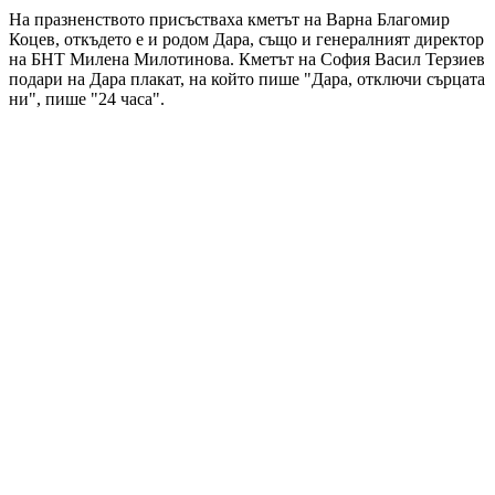
На празненството присъстваха кметът на Варна Благомир
Коцев, откъдето е и родом Дара, също и генералният директор
на БНТ Милена Милотинова. Кметът на София Васил Терзиев
подари на Дара плакат, на който пише "Дара, отключи сърцата
ни", пише "24 часа".