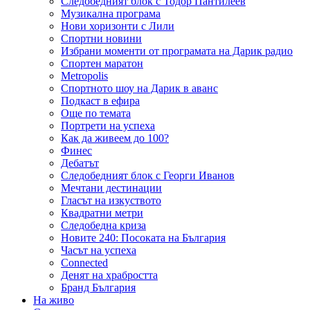
Следобедният блок с Тодор Пантилеев
Музикална програма
Нови хоризонти с Лили
Спортни новини
Избрани моменти от програмата на Дарик радио
Спортен маратон
Metropolis
Спортното шоу на Дарик в аванс
Подкаст в ефира
Още по темата
Портрети на успеха
Как да живеем до 100?
Финес
Дебатът
Следобедният блок с Георги Иванов
Мечтани дестинации
Гласът на изкуството
Квадратни метри
Следобедна криза
Новите 240: Посоката на България
Часът на успеха
Connected
Денят на храбростта
Бранд България
На живо