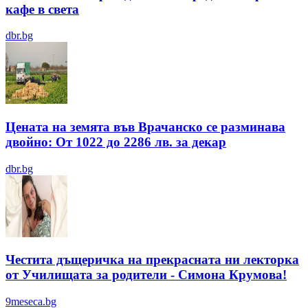
кафе в света
dbr.bg
Цената на земята във Врачанско се разминава
двойно: От 1022 до 2286 лв. за декар
dbr.bg
Честита дъщеричка на прекрасната ни лекторка
от Училищата за родители - Симона Крумова!
9meseca.bg