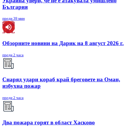
Украйна увери, че не е атакувала умишлено
България
преди 39 мин
Обзорните новини на Дарик на 8 август 2026 г.
преди 2 часа
Снаряд удари кораб край бреговете на Оман,
избухна пожар
преди 2 часа
Два пожара горят в област Хасково