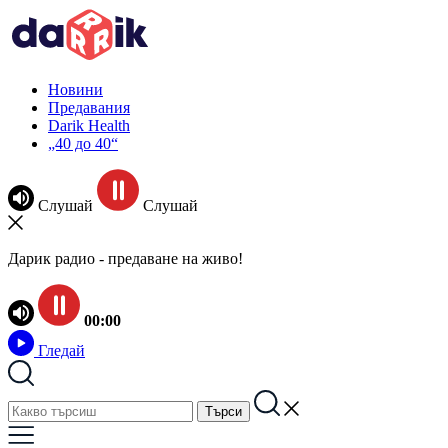
Новини
Предавания
Darik Health
„40 до 40“
Слушай
Слушай
Дарик радио - предаване на живо!
00:00
Гледай