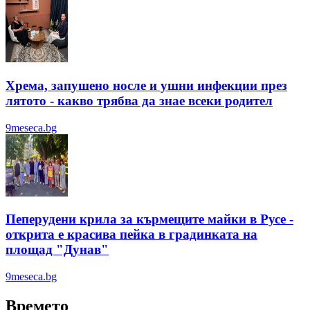
Хрема, запушено носле и ушни инфекции през
лятотo - какво трябва да знае всеки родител
9meseca.bg
Пеперудени крила за кърмещите майки в Русе -
открита е красива пейка в градинката на
площад "Дунав"
9meseca.bg
Времето