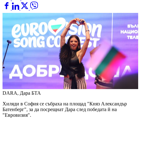
DARA, Дара
БТА
Хиляди в София се събраха на площад "Княз Александър
Батенберг", за да посрещнат Дара след победата й на
"Евровизия".