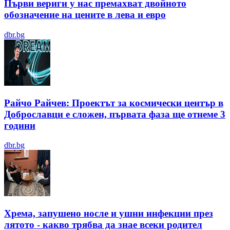
Първи вериги у нас премахват двойното
обозначение на цените в лева и евро
dbr.bg
Райчо Райчев: Проектът за космически център в
Доброславци е сложен, първата фаза ще отнеме 3
години
dbr.bg
Хрема, запушено носле и ушни инфекции през
лятотo - какво трябва да знае всеки родител