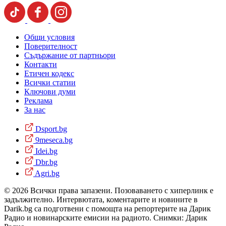
Общи условия
Поверителност
Съдържание от партньори
Контакти
Етичен кодекс
Всички статии
Ключови думи
Реклама
За нас
Dsport.bg
9meseca.bg
Idei.bg
Dbr.bg
Agri.bg
© 2026 Всички права запазени. Позоваването с хиперлинк е
задължително. Интервютата, коментарите и новините в
Darik.bg са подготвени с помощта на репортерите на Дарик
Радио и новинарските емисии на радиото. Снимки: Дарик