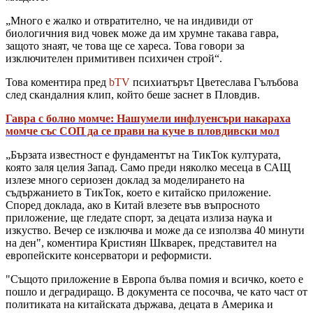
„Много е жалко и отвратително, че на индивиди от
биологичния вид човек може да им хрумне такава гавра,
защото знаят, че това ще се хареса. Това говори за
изключителен примитивен психичен строй“.
Това коментира пред
bTV
психиатърът Цветеслава Гълъбова
след скандалния клип, който беше заснет в Пловдив.
Гавра с болно момче: Нашумели инфлуенсъри накараха
момче със СОП да се прави на куче в пловдивски мол
„Бързата известност е фундаментът на ТикТок културата,
която заля целия Запад. Само преди няколко месеца в САЩ
излезе много сериозен доклад за моделирането на
съдържанието в ТикТок, което е китайско приложение.
Според доклада, ако в Китай влезете във въпросното
приложение, ще гледате спорт, за децата излиза наука и
изкуство. Вечер се изключва и може да се използва 40 минути
на ден", коментира Кристиян Шкварек, представител на
европейските консерватори и реформисти.
"Същото приложение в Европа бълва помия и всичко, което е
пошло и деградиращо. В документа се посочва, че като част от
политиката на китайската държава, децата в Америка и