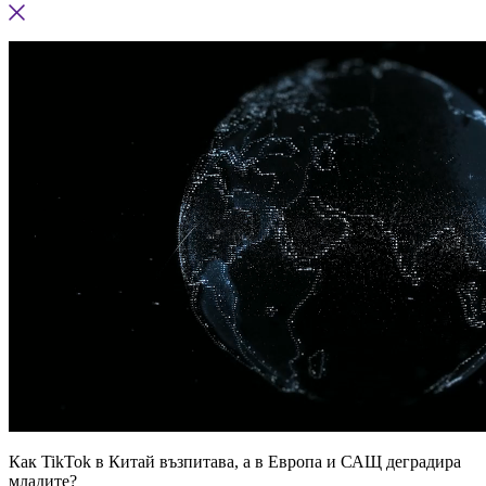
Как TikTok в Китай възпитава, а в Европа и САЩ деградира
младите?