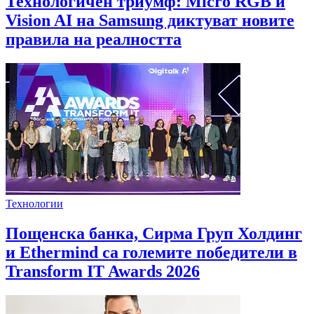
Технологичен триумф: Micro RGB и
Vision AI на Samsung диктуват новите
правила на реалността
Технологии
Пощенска банка, Сирма Груп Холдинг
и Ethermind са големите победители в
Transform IT Awards 2026