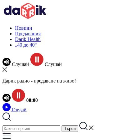
Новини
Предавания
Darik Health
„40 до 40“
Слушай
Слушай
Дарик радио - предаване на живо!
00:00
Гледай