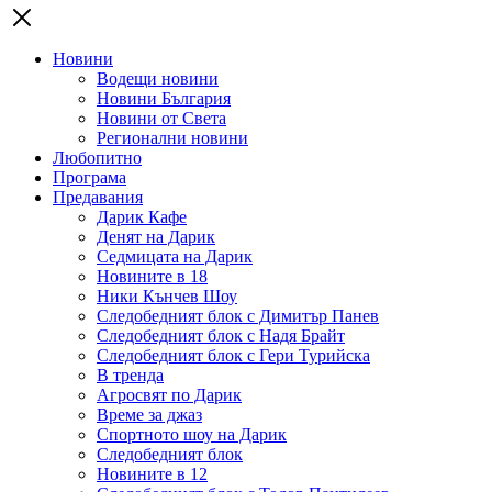
Новини
Водещи новини
Новини България
Новини от Света
Регионални новини
Любопитно
Програма
Предавания
Дарик Кафе
Денят на Дарик
Седмицата на Дарик
Новините в 18
Ники Кънчев Шоу
Следобедният блок с Димитър Панев
Следобедният блок с Надя Брайт
Следобедният блок с Гери Турийска
В тренда
Агросвят по Дарик
Време за джаз
Спортното шоу на Дарик
Следобедният блок
Новините в 12