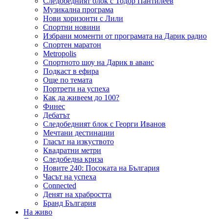
Следобедният блок с Тодор Пантилеев
Музикална програма
Нови хоризонти с Лили
Спортни новини
Избрани моменти от програмата на Дарик радио
Спортен маратон
Metropolis
Спортното шоу на Дарик в аванс
Подкаст в ефира
Още по темата
Портрети на успеха
Как да живеем до 100?
Финес
Дебатът
Следобедният блок с Георги Иванов
Мечтани дестинации
Гласът на изкуството
Квадратни метри
Следобедна криза
Новите 240: Посоката на България
Часът на успеха
Connected
Денят на храбростта
Бранд България
На живо