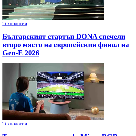
Технологии
Българският стартъп DONA спечели
второ място на европейския финал на
Gen-E 2026
Технологии