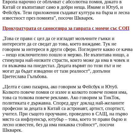
Европа нарочно се облъчват с абсолютна помия, докато в
Китай се възпитават само в добри неща. Имаме и Ютуб, и
Фейсбук. Тези приложения създават култура на бърза и лесна
известност през помията”, посочи Шкварек.
Прокуратурата се самосезира за гаврата с момче със СОП
„Това се прави с цел да се изгладят мозъчните гънки и
интересите да се сведат до това, което виждаме. Тук не
говорим за интереси в други сфери. Погледнете какво се качва
– нещо изключително пошло и мерзко. Не възпитава нищо, а
стимулира най-низките страсти, които може да има в човек и
ги възкачва на пиедестал. Децата вървят по този път и не
могат да бъдат извадени от тази реалност“, допълни
Цветеслава Гълъбова.
„Целта е само пазарна, ако говорим за Фейсбук и Ютуб.
Колкото повече помия се излее и колкото повече помия има,
това са толкова повече реклами. Ако говорим за ТикТок,
политиката е държавна. Според друг доклад най-желаните
професии за децата в Китай са астронавт, артист, спортист,
учител. При същото проучване, проведено в САЩ, на първо
място са инфлуенсър, ютубър – това, което те прави бързо и
лесно известен, без да има никаква стойност“, посочи
Шкварек.