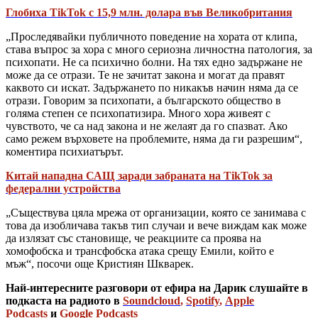
Глобиха TikTok с 15,9 млн. долара във Великобритания
„Проследявайки публичното поведение на хората от клипа,
става въпрос за хора с много сериозна личностна патология, за
психопати. Не са психично болни. На тях едно задържане не
може да се отрази. Те не зачитат закона и могат да правят
каквото си искат. Задържането по никакъв начин няма да се
отрази. Говорим за психопати, а българското общество в
голяма степен се психопатизира. Много хора живеят с
чувството, че са над закона и не желаят да го спазват. Ако
само режем върховете на проблемите, няма да ги разрешим“,
коментира психиатърът.
Китай нападна САЩ заради забраната на TikTok за
федерални устройства
„Съществува цяла мрежа от организации, която се занимава с
това да изобличава такъв тип случаи и вече виждам как може
да излязат със становище, че реакциите са проява на
хомофобска и трансфобска атака срещу Емили, който е
мъж“, посочи още Кристиян Шкварек.
Най-интересните разговори от ефира на Дарик слушайте в
подкаста на радиото в
Soundcloud
,
Spotify
,
Apple
Podcasts
и
Google Podcasts