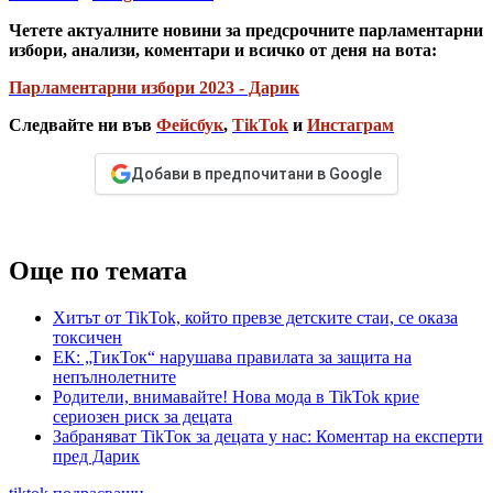
Четете актуалните новини за предсрочните парламентарни
избори, анализи, коментари и всичко от деня на вота:
Парламентарни избори 2023 - Дарик
Следвайте ни във
Фейсбук
,
TikTok
и
Инстаграм
Добави в предпочитани в Google
Още по темата
Хитът от TikTok, който превзе детските стаи, се оказа
токсичен
ЕК: „ТикТок“ нарушава правилата за защита на
непълнолетните
Родители, внимавайте! Нова мода в TikTok крие
сериозен риск за децата
Забраняват TikToк за децата у нас: Коментар на експерти
пред Дарик