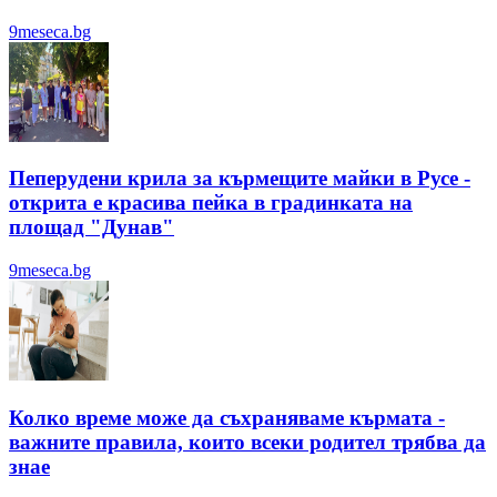
9meseca.bg
Пеперудени крила за кърмещите майки в Русе -
открита е красива пейка в градинката на
площад "Дунав"
9meseca.bg
Колко време може да съхраняваме кърмата -
важните правила, които всеки родител трябва да
знае