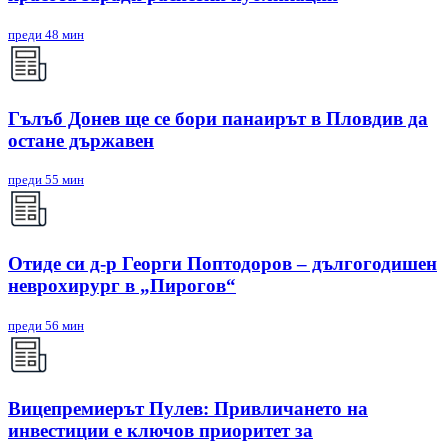
преди 48 мин
Гълъб Донев ще се бори панаирът в Пловдив да
остане държавен
преди 55 мин
Отиде си д-р Георги Поптодоров – дългогодишен
неврохирург в „Пирогов“
преди 56 мин
Вицепремиерът Пулев: Привличането на
инвестиции е ключов приоритет за