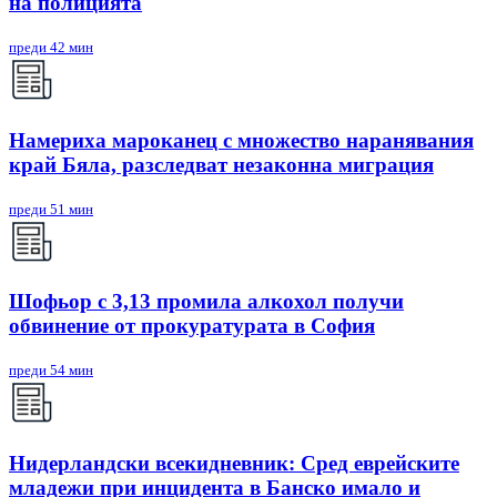
на полицията
преди 42 мин
Намериха мароканец с множество наранявания
край Бяла, разследват незаконна миграция
преди 51 мин
Шофьор с 3,13 промила алкохол получи
обвинение от прокуратурата в София
преди 54 мин
Нидерландски всекидневник: Сред еврейските
младежи при инцидента в Банско имало и