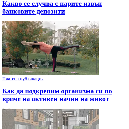
Какво се случва с парите извън
банковите депозити
Платена публикация
Как да подкрепим организма си по
време на активен начин на живот