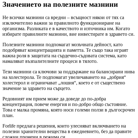
Значението на полезните мазнини
Не всички мазнини са вредни – всъщност някои от тях са
изключително важни за правилното функциониране на
организма. Разликата е в качеството и източника им. Когато
избирате правилните мазнини, вие инвестирате в здравето си.
Полезните мазнини подпомагат мозъчната дейност, като
подобряват концентрацията и паметта. Те също така играят
важна роля в защитата на сърдечно-съдовата система, като
намаляват възпалителните процеси в тялото.
Тези мазнини са ключови за поддържане на балансирани нива
на холестерола. Те подпомагат увеличаването на „добрия“
холестерол и ограничават „лошия“, което е от съществено
значение за здравето на сърцето.
Редовният им прием може да доведе до по-добра
концентрация, повече енергия и по-добро общо състояние.
Това е малка промяна, която носи големи ползи в дългосрочен
план.
Forlife предлага решения, които улесняват включването на
полезни хранителни вещества в ежедневието, без да правите
сложни промени в режима си.