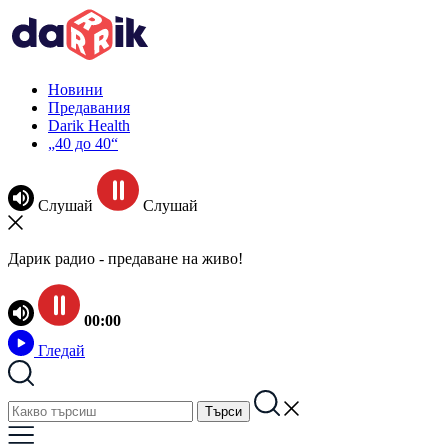
Новини
Предавания
Darik Health
„40 до 40“
Слушай
Слушай
Дарик радио - предаване на живо!
00:00
Гледай