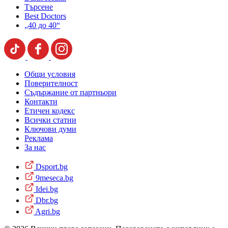
Търсене
Best Doctors
„40 до 40“
Общи условия
Поверителност
Съдържание от партньори
Контакти
Етичен кодекс
Всички статии
Ключови думи
Реклама
За нас
Dsport.bg
9meseca.bg
Idei.bg
Dbr.bg
Agri.bg