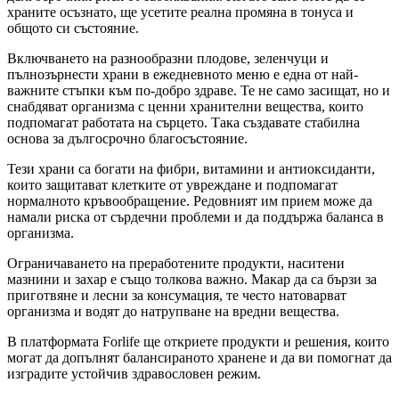
храните осъзнато, ще усетите реална промяна в тонуса и
общото си състояние.
Включването на разнообразни плодове, зеленчуци и
пълнозърнести храни в ежедневното меню е една от най-
важните стъпки към по-добро здраве. Те не само засищат, но и
снабдяват организма с ценни хранителни вещества, които
подпомагат работата на сърцето. Така създавате стабилна
основа за дългосрочно благосъстояние.
Тези храни са богати на фибри, витамини и антиоксиданти,
които защитават клетките от увреждане и подпомагат
нормалното кръвообращение. Редовният им прием може да
намали риска от сърдечни проблеми и да поддържа баланса в
организма.
Ограничаването на преработените продукти, наситени
мазнини и захар е също толкова важно. Макар да са бързи за
приготвяне и лесни за консумация, те често натоварват
организма и водят до натрупване на вредни вещества.
В платформата Forlife ще откриете продукти и решения, които
могат да допълнят балансираното хранене и да ви помогнат да
изградите устойчив здравословен режим.