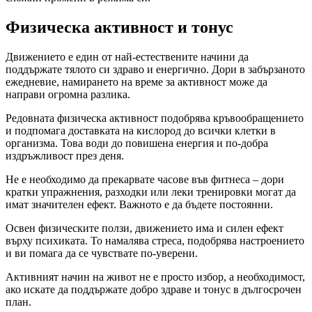
Физическа активност и тонус
Движението е един от най-естествените начини да
поддържате тялото си здраво и енергично. Дори в забързаното
ежедневие, намирането на време за активност може да
направи огромна разлика.
Редовната физическа активност подобрява кръвообращението
и подпомага доставката на кислород до всички клетки в
организма. Това води до повишена енергия и по-добра
издръжливост през деня.
Не е необходимо да прекарвате часове във фитнеса – дори
кратки упражнения, разходки или леки тренировки могат да
имат значителен ефект. Важното е да бъдете постоянни.
Освен физическите ползи, движението има и силен ефект
върху психиката. То намалява стреса, подобрява настроението
и ви помага да се чувствате по-уверени.
Активният начин на живот не е просто избор, а необходимост,
ако искате да поддържате добро здраве и тонус в дългосрочен
план.