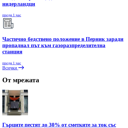
нидерландци
преди 1 час
Частично бедствено положение в Перник заради
пропаднал път към газоразпределителна
станция
преди 1 час
Всички
От мрежата
Гърците пестят до 30% от сметките за ток със