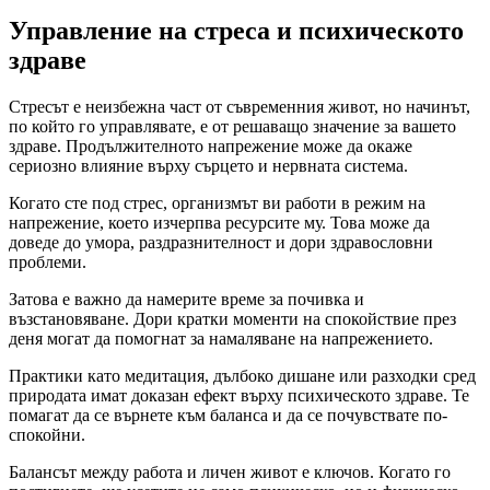
Управление на стреса и психическото
здраве
Стресът е неизбежна част от съвременния живот, но начинът,
по който го управлявате, е от решаващо значение за вашето
здраве. Продължителното напрежение може да окаже
сериозно влияние върху сърцето и нервната система.
Когато сте под стрес, организмът ви работи в режим на
напрежение, което изчерпва ресурсите му. Това може да
доведе до умора, раздразнителност и дори здравословни
проблеми.
Затова е важно да намерите време за почивка и
възстановяване. Дори кратки моменти на спокойствие през
деня могат да помогнат за намаляване на напрежението.
Практики като медитация, дълбоко дишане или разходки сред
природата имат доказан ефект върху психическото здраве. Те
помагат да се върнете към баланса и да се почувствате по-
спокойни.
Балансът между работа и личен живот е ключов. Когато го