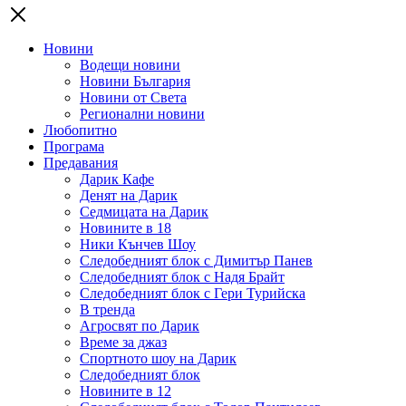
Новини
Водещи новини
Новини България
Новини от Света
Регионални новини
Любопитно
Програма
Предавания
Дарик Кафе
Денят на Дарик
Седмицата на Дарик
Новините в 18
Ники Кънчев Шоу
Следобедният блок с Димитър Панев
Следобедният блок с Надя Брайт
Следобедният блок с Гери Турийска
В тренда
Агросвят по Дарик
Време за джаз
Спортното шоу на Дарик
Следобедният блок
Новините в 12