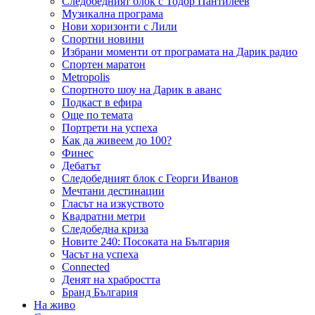
Следобедният блок с Тодор Пантилеев
Музикална програма
Нови хоризонти с Лили
Спортни новини
Избрани моменти от програмата на Дарик радио
Спортен маратон
Metropolis
Спортното шоу на Дарик в аванс
Подкаст в ефира
Още по темата
Портрети на успеха
Как да живеем до 100?
Финес
Дебатът
Следобедният блок с Георги Иванов
Мечтани дестинации
Гласът на изкуството
Квадратни метри
Следобедна криза
Новите 240: Посоката на България
Часът на успеха
Connected
Денят на храбростта
Бранд България
На живо