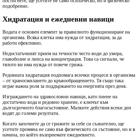
постигнете, ще усетите не само психическо, но и физическо
подобрение.
Хидратация и ежедневни навици
Водата е основен елемент за правилното функциониране на
организма. Всяка клетка има нужда от хидратация, за да
работи ефективно.
Недостатъчният прием на течности често води до умора,
главоболие и липса на концентрация. Това са сигнали, че
тялото ви има нужда от повече грижа.
Редовната хидратация подпомага всички процеси в организма
– от храносмилането до кръвообращението. Тя също така
играе важна роля за поддържането на енергията през деня.
Изграждането на здравословни навици, като пиене на
достатъчно вода и редовно хранене, е ключът към
дългосрочното благосъстояние. Малките действия всеки ден
водят до големи резултати.
Когато започнете да се грижите за себе си съзнателно, ще
усетите промяна не само във физическото си състояние, но и в
начина, по който възприемате ежедневието.