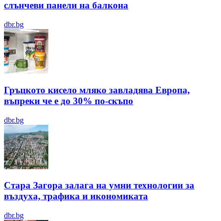
слънчеви панели на балкона
dbr.bg
Гръцкото кисело мляко завладява Европа,
въпреки че е до 30% по-скъпо
dbr.bg
Стара Загора залага на умни технологии за
въздуха, трафика и икономиката
dbr.bg