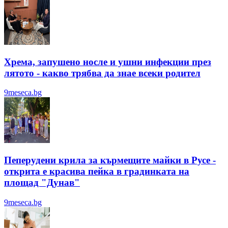
Хрема, запушено носле и ушни инфекции през
лятотo - какво трябва да знае всеки родител
9meseca.bg
Пеперудени крила за кърмещите майки в Русе -
открита е красива пейка в градинката на
площад "Дунав"
9meseca.bg