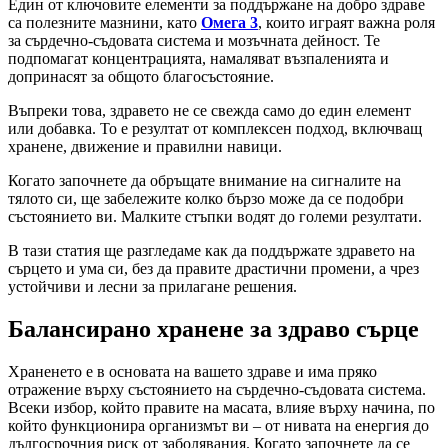
Един от ключовите елементи за поддържане на добро здраве
са полезните мазнини, като
Омега 3
, които играят важна роля
за сърдечно-съдовата система и мозъчната дейност. Те
подпомагат концентрацията, намаляват възпаленията и
допринасят за общото благосъстояние.
Въпреки това, здравето не се свежда само до един елемент
или добавка. То е резултат от комплексен подход, включващ
хранене, движение и правилни навици.
Когато започнете да обръщате внимание на сигналите на
тялото си, ще забележите колко бързо може да се подобри
състоянието ви. Малките стъпки водят до големи резултати.
В тази статия ще разгледаме как да поддържате здравето на
сърцето и ума си, без да правите драстични промени, а чрез
устойчиви и лесни за прилагане решения.
Балансирано хранене за здраво сърце
Храненето е в основата на вашето здраве и има пряко
отражение върху състоянието на сърдечно-съдовата система.
Всеки избор, който правите на масата, влияе върху начина, по
който функционира организмът ви – от нивата на енергия до
дългосрочния риск от заболявания. Когато започнете да се