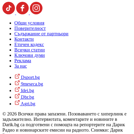
Общи условия
Поверителност
Съдържание от партньори
Контакти
Етичен кодекс
Всички статии
Ключови думи
Реклама
За нас
Dsport.bg
9meseca.bg
Idei.bg
Dbr.bg
Agri.bg
© 2026 Всички права запазени. Позоваването с хиперлинк е
задължително. Интервютата, коментарите и новините в
Darik.bg са подготвени с помощта на репортерите на Дарик
Радио и новинарските емисии на радиото. Снимки: Дарик