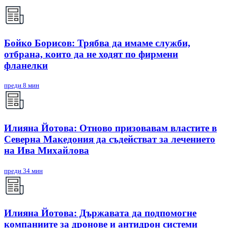
Бойко Борисов: Трябва да имаме служби,
отбрана, които да не ходят по фирмени
фланелки
преди 8 мин
Илияна Йотова: Отново призовавам властите в
Северна Македония да съдействат за лечението
на Ива Михайлова
преди 34 мин
Илияна Йотова: Държавата да подпомогне
компаниите за дронове и антидрон системи