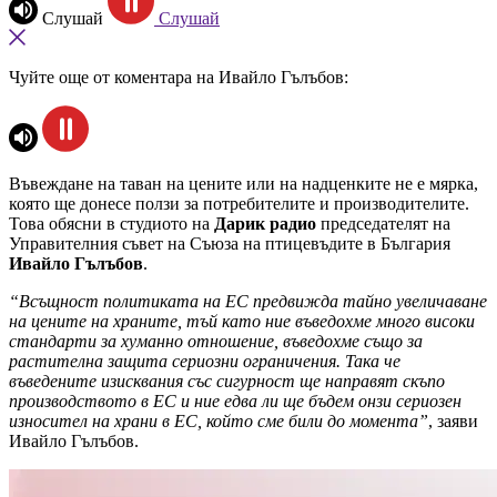
Слушай
Слушай
Чуйте още от коментара на Ивайло Гълъбов:
Въвеждане на таван на цените или на надценките не е мярка,
която ще донесе ползи за потребителите и производителите.
Това обясни в студиото на
Дарик радио
председателят на
Управителния съвет на Съюза на птицевъдите в България
Ивайло Гълъбов
.
“Всъщност политиката на ЕС предвижда тайно увеличаване
на цените на храните, тъй като ние въведохме много високи
стандарти за хуманно отношение, въведохме също за
растителна защита сериозни ограничения. Така че
въведените изисквания със сигурност ще направят скъпо
производството в ЕС и ние едва ли ще бъдем онзи сериозен
износител на храни в ЕС, който сме били до момента”
, заяви
Ивайло Гълъбов.