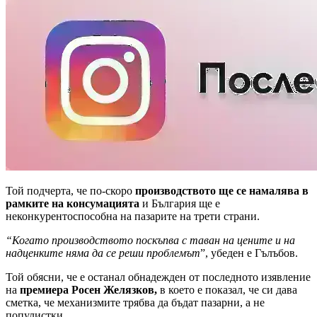
Той подчерта, че по-скоро
производството ще се намалява в
рамките на консумацията
и България ще е
неконкурентоспособна на пазарите на трети страни.
“Когато производството поскъпва с таван на цените и на
надценките няма да се реши проблемът
”, убеден е Гълъбов.
Той обясни, че е останал обнадежден от последното изявление
на
премиера Росен Желязков,
в което е показал, че си дава
сметка, че механизмите трябва да бъдат пазарни, а не
популистки.