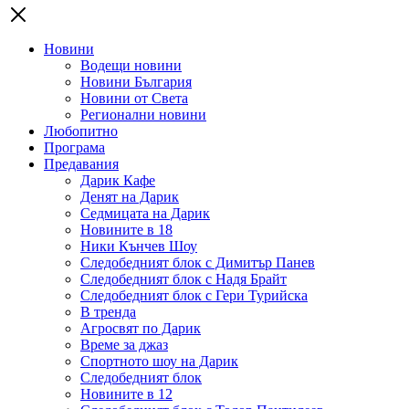
Новини
Водещи новини
Новини България
Новини от Света
Регионални новини
Любопитно
Програма
Предавания
Дарик Кафе
Денят на Дарик
Седмицата на Дарик
Новините в 18
Ники Кънчев Шоу
Следобедният блок с Димитър Панев
Следобедният блок с Надя Брайт
Следобедният блок с Гери Турийска
В тренда
Агросвят по Дарик
Време за джаз
Спортното шоу на Дарик
Следобедният блок
Новините в 12