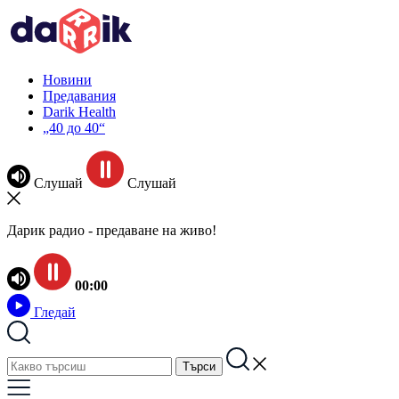
Новини
Предавания
Darik Health
„40 до 40“
Слушай
Слушай
Дарик радио - предаване на живо!
00:00
Гледай