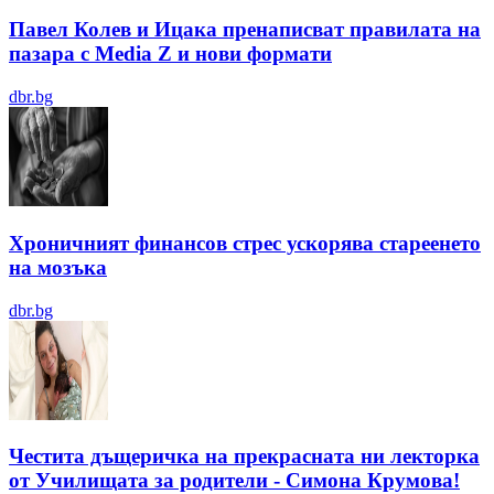
Павел Колев и Ицака пренаписват правилата на
пазара с Media Z и нови формати
dbr.bg
Хроничният финансов стрес ускорява стареенето
на мозъка
dbr.bg
Честита дъщеричка на прекрасната ни лекторка
от Училищата за родители - Симона Крумова!