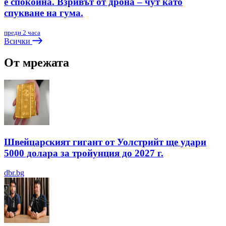
е спокойна. Взривът от дрона – чут като
спукване на гума.
преди 2 часа
Всички
От мрежата
Швейцарският гигант от Уолстрийт ще удари
5000 долара за тройунция до 2027 г.
dbr.bg