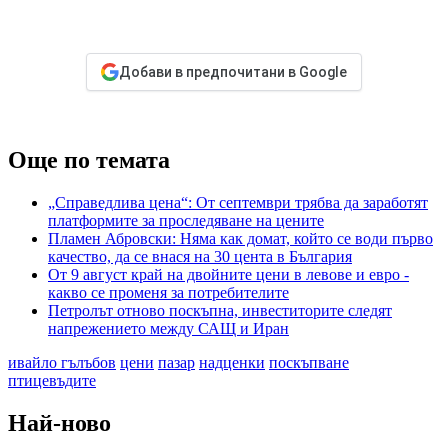
Добави в предпочитани в Google
Още по темата
„Справедлива цена“: От септември трябва да заработят
платформите за проследяване на цените
Пламен Абровски: Няма как домат, който се води първо
качество, да се внася на 30 цента в България
От 9 август край на двойните цени в левове и евро -
какво се променя за потребителите
Петролът отново поскъпна, инвеститорите следят
напрежението между САЩ и Иран
ивайло гълъбов
цени
пазар
надценки
поскъпване
птицевъдите
Най-ново