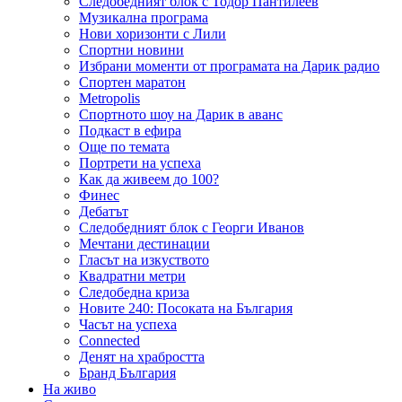
Следобедният блок с Тодор Пантилеев
Музикална програма
Нови хоризонти с Лили
Спортни новини
Избрани моменти от програмата на Дарик радио
Спортен маратон
Metropolis
Спортното шоу на Дарик в аванс
Подкаст в ефира
Още по темата
Портрети на успеха
Как да живеем до 100?
Финес
Дебатът
Следобедният блок с Георги Иванов
Мечтани дестинации
Гласът на изкуството
Квадратни метри
Следобедна криза
Новите 240: Посоката на България
Часът на успеха
Connected
Денят на храбростта
Бранд България
На живо