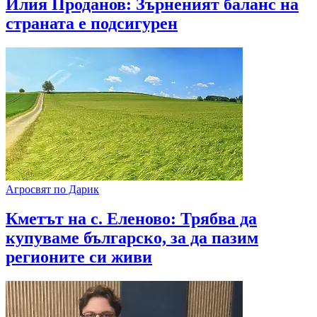
Илия Проданов: Зърненият баланс на
страната е подсигурен
Агросвят по Дарик
Кметът на с. Еленово: Трябва да
купуваме българско, за да пазим
регионите си живи