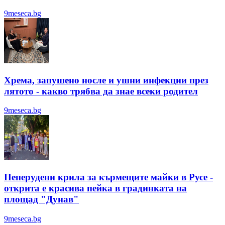
9meseca.bg
Хрема, запушено носле и ушни инфекции през
лятотo - какво трябва да знае всеки родител
9meseca.bg
Пеперудени крила за кърмещите майки в Русе -
открита е красива пейка в градинката на
площад "Дунав"
9meseca.bg