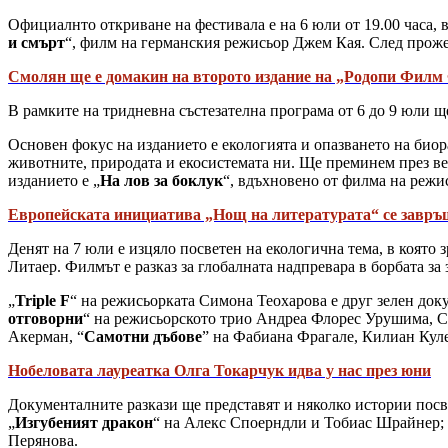
Официалнто откриване на фестивала е на 6 юли от 19.00 часа,
и смърт
“, филм на германския режисьор Джем Кая. След проже
Смолян ще е домакин на второто издание на „Родопи Филм
В рамките на тридневна състезателна програма от 6 до 9 юли 
Основен фокус на изданието е екологията и опазването на биор
животните, природата и екосистемата ни. Ще преминем през веч
изданието е „
На лов за боклук
“, вдъхновено от филма на режи
Европейската инициатива „Нощ на литературата“ се завръща 
Денят на 7 юли е изцяло посветен на екологична тема, в която
Литаер. Филмът е разказ за глобалната надпревара в борбата з
„
Triple F
“ на режисьорката Симона Теохарова е друг зелен до
отговорни
“ на режисьорското трио Андреа Флорес Урушима, С
Акерман, “
Самотни дъбове
” на Фабиана Фрагале, Килиан Кул
Нобеловата лауреатка Олга Токарчук идва у нас през юни
Документалните разкази ще представят и няколко истории посв
„
Изгубеният дракон
“ на Алекс Споерндли и Тобиас Шрайнер; 
Перянова.