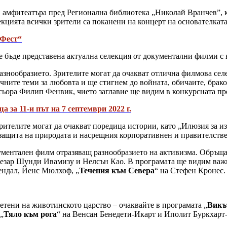
 в амфитеатъра пред Регионална библиотека „Николай Вранчев”, 
кцията всички зрители са поканени на концерт на основателкат
 Фест“
ще бъде представена актуална селекция от документални филми с
азнообразието. Зрителите могат да очакват отлична филмова сел
ните теми за любовта и ще стигнем до войната, обичаите, брако
сьорa Филип Фенвик, чието заглавие ще видим в конкурсната пр
за 11-и път на 7 септември 2022 г.
 зрителите могат да очакват поредица истории, като „Илюзия за
а защита на природата и насрещния корпоративнен и правителстве
кументален филм отразяващ разнообразието на активизма. Обръща
езар Шунди Ивамизу и Нелсън Као. В програмата ще видим важн
ендал, Йенс Мюлхоф, „
Течения към Севера
“ на Стефен Кронес
етени на животинското царство – очаквайте в програмата „
Викъ
„
Тяло към рога
“ на Венсан Бенедети-Икарт и Иполит Буркхарт-