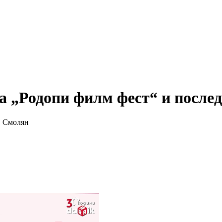
а „Родопи филм фест“ и после
в Смолян