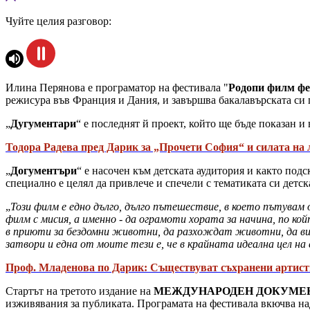
Чуйте целия разговор:
Илина Перянова е програматор на фестивала "
Родопи филм фе
режисура във Франция и Дания, и завършва бакалавърската си 
„
Дугументари
“ е последнят й проект, който ще бъде показан и
Тодора Радева пред Дарик за „Прочети София“ и силата на
„
Догументъри
“ е насочен към детската аудитория и както под
специално е целял да привлече и спечели с тематиката си детск
„
Този филм е едно дълго, дълго пътешествие, в което пътувам о
филм с мисия, а именно - да ограмоти хората за начина, по к
в приюти за бездомни животни, да разхождат животни, да вид
затвори и една от моите тези е, че в крайната идеална цел на
Проф. Младенова по Дарик: Съществуват съхранени артистич
Стартът на третото издание на
МЕЖДУНАРОДЕН ДОКУМЕН
изживявания за публиката. Програмата на фестивала вкючва над