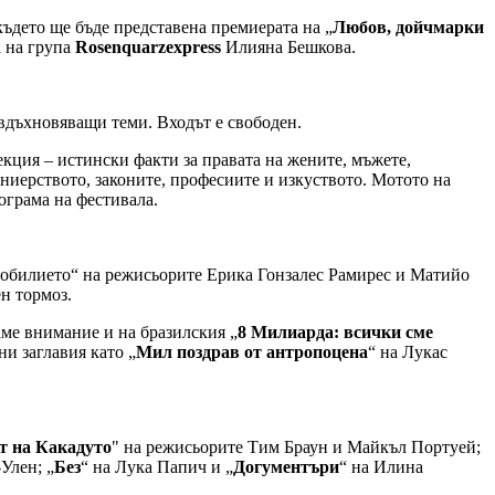
където ще бъде представена премиерата на „
Любов, дойчмарки
а на група
Rosenquarzexpress
Илияна Бешкова.
 вдъхновяващи теми. Входът е свободен.
екция – истински факти за правата на жените, мъжете,
ниерството, законите, професиите и изкуството. Мотото на
ограма на фестивала.
 изобилието“ на режисьорите Ерика Гонзалес Рамирес и Матийо
н тормоз.
ме внимание и на бразилския „
8 Милиарда: всички сме
и заглавия като „
Мил поздрав от антропоцена
“ на Лукас
.
т на Какадуто
" на режисьорите Тим Браун и Майкъл Портуей;
Улен; „
Без
“ на Лука Папич и „
Догументъри
“ на Илина