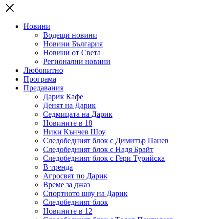
Новини
Водещи новини
Новини България
Новини от Света
Регионални новини
Любопитно
Програма
Предавания
Дарик Кафе
Денят на Дарик
Седмицата на Дарик
Новините в 18
Ники Кънчев Шоу
Следобедният блок с Димитър Панев
Следобедният блок с Надя Брайт
Следобедният блок с Гери Турийска
В тренда
Агросвят по Дарик
Време за джаз
Спортното шоу на Дарик
Следобедният блок
Новините в 12