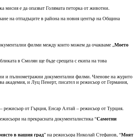
ка мисия е да опазват Голямата петорка от животни.
тване на отпадъците в района на новия център на Община
 документални филми между които можем да очакваме „
Моето
бликата в Смолян ще бъде срещата с екипа на това
жни и пълнометражни документални филми. Членове на журито
а академия, и Луц Пенерт, писател и режисьор от Германия,
– режисьор от Гърция, Енсар Алтай – режисьор от Турция.
ежисьори на прекрасната документалистика “
Самотни
ясто в нашия град
” на режисьора Николай Стефанов, “
Моят