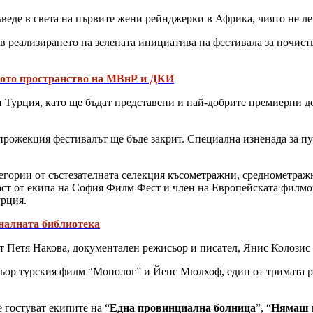
ъведе в света на първите жени рейнджерки в Африка, чиято не ле
 в реализирането на зелената инициатива на фестивала за почис
вото пространство на МВнР и ДКИ
 и Турция, като ще бъдат представени и най-добрите премиерни
 прожекция фестивалът ще бъде закрит. Специална изненада за пу
егории от състезателната селекция късометражни, среднометра
ст от екипа на София Филм Фест и член на Европейската филмов
урция.
налната библиотека
 Петя Накова, документален режисьор и писател, Янис Колозис 
ьор турския филм “Монолог” и Йенс Мюлхоф, един от тримата р
 гостуват екипите на “
Една провинциална болница
”, “
Нямаш м