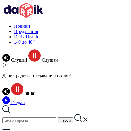
Новини
Предавания
Darik Health
„40 до 40“
Слушай
Слушай
Дарик радио - предаване на живо!
00:00
Гледай