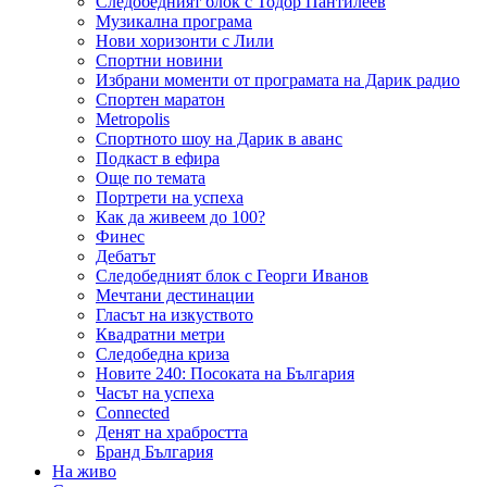
Следобедният блок с Тодор Пантилеев
Музикална програма
Нови хоризонти с Лили
Спортни новини
Избрани моменти от програмата на Дарик радио
Спортен маратон
Metropolis
Спортното шоу на Дарик в аванс
Подкаст в ефира
Още по темата
Портрети на успеха
Как да живеем до 100?
Финес
Дебатът
Следобедният блок с Георги Иванов
Мечтани дестинации
Гласът на изкуството
Квадратни метри
Следобедна криза
Новите 240: Посоката на България
Часът на успеха
Connected
Денят на храбростта
Бранд България
На живо