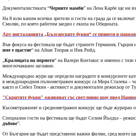
Документалистиката “
Черните мамби
” на Лена Карбе ще ни в
На 8 юли каним всички зрители и гости на града да се включат
Смолян, по която работим заедно с екипа на Общината.
Арт инсталацията „Българските букви“ се приюти в парко
Във фокуса на фестивала ще бъдат страните Германия, Гърция
име е щастие
“ на Айше Топрак и Ник Рийд.
„
Кралицата на порното
“ на Валери Контакос и именно с тази
многоочаквано заглавие.
Международно жури ще определи наградите в конкурсните кат
в международния пълнометражен конкурс са Мира Сталева – ча
както и Сибел Текин - активист и документален режисьор от Т
"Скритите букви" оживяват със светлинно шоу пред Нацио
Късометражният и среднометражен конкурс ще бъде журиран от
Специални гости на фестивала ще бъдат Селим Йълдъз – режис
дъбове
”.
От България ще бъдат представени важни филми, сред които ще