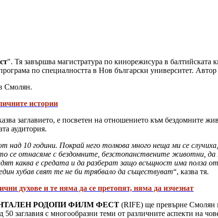
ст
". Тя завършва магистратура по кинорежисура в балтийската к
програма по специалността в Нов български университет. Автор
 в Смолян.
 личните истории
сказва заглавието, е посветен на отношението към бездомните ж
ата аудитория.
т над 10 години. Покрай него толкова много неща ми се случиха, 
ойто се отнасяме с бездомните, безстопанствените животни, да
ят каква е средата и да разберат защо всъщност има полза от
 един хубав свят те не би трябвало да съществуват
“, казва тя.
ни духове и те няма да се претопят, няма да изчезнат
ТАЛЕН РОДОПИ ФИЛМ ФЕСТ
(RIFE) ще превърне Смолян в
 50 заглавия с многообразни теми от различните аспекти на чов