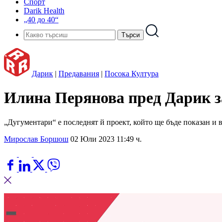
Спорт
Darik Health
„40 до 40“
Дарик
|
Предавания
|
Посока Култура
Илина Перянова пред Дарик з
„Дугументари“ е последнят й проект, който ще бъде показан и 
Мирослав Боршош
02 Юли 2023 11:49 ч.