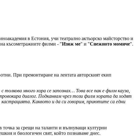
иноакадемия в Естония, учи театрално актьорско майсторство и
 на късометражните филми - "
Изяж ме
" и "
Снежното момиче
".
ивотни. При премонтиране на лентата авторският екип
с толкова много хора се запознах… Това все пак е филм кауза,
 провокира диалог. Подканвам чрез този филм хората да ходят
 кастрацията. Каквото и да си говорим, приютите са едни
 точка за срещи на таланти и вълнуващи културни
ешкия и биологичен свят, който познаваме днес.