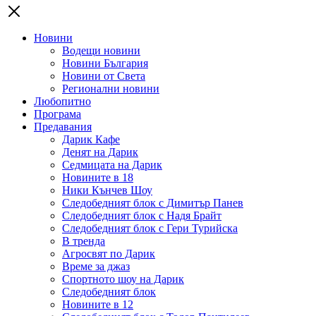
Новини
Водещи новини
Новини България
Новини от Света
Регионални новини
Любопитно
Програма
Предавания
Дарик Кафе
Денят на Дарик
Седмицата на Дарик
Новините в 18
Ники Кънчев Шоу
Следобедният блок с Димитър Панев
Следобедният блок с Надя Брайт
Следобедният блок с Гери Турийска
В тренда
Агросвят по Дарик
Време за джаз
Спортното шоу на Дарик
Следобедният блок
Новините в 12