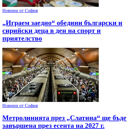
Новини от София
„Играем заедно“ обедини български и
сирийски деца в ден на спорт и
приятелство
Новини от София
Метролинията през „Слатина“ ще бъде
завършена през есента на 2027 г.