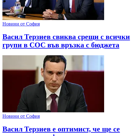
Новини от София
Васил Терзиев свиква срещи с всички
групи в СОС във връзка с бюджета
Новини от София
Васил Терзиев е оптимист, че ще се