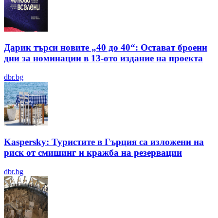
Дарик търси новите „40 до 40“: Остават броени
дни за номинации в 13-ото издание на проекта
dbr.bg
Kaspersky: Туристите в Гърция са изложени на
риск от смишинг и кражба на резервации
dbr.bg