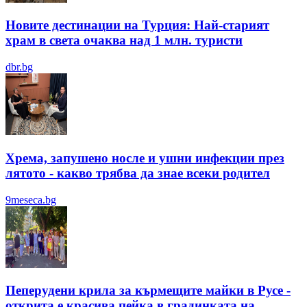
Новите дестинации на Турция: Най-старият
храм в света очаква над 1 млн. туристи
dbr.bg
Хрема, запушено носле и ушни инфекции през
лятотo - какво трябва да знае всеки родител
9meseca.bg
Пеперудени крила за кърмещите майки в Русе -
открита е красива пейка в градинката на