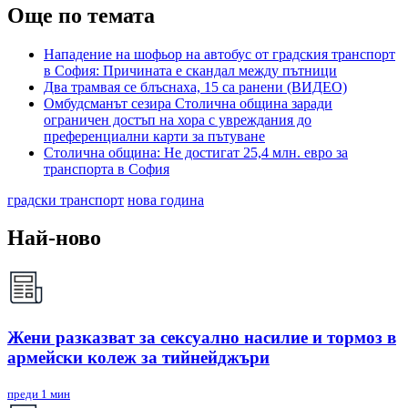
Още по темата
Нападение на шофьор на автобус от градския транспорт
в София: Причината е скандал между пътници
Два трамвая се блъснаха, 15 са ранени (ВИДЕО)
Омбудсманът сезира Столична община заради
ограничен достъп на хора с увреждания до
преференциални карти за пътуване
Столична община: Не достигат 25,4 млн. евро за
транспорта в София
градски транспорт
нова година
Най-ново
Жени разказват за сексуално насилие и тормоз в
армейски колеж за тийнейджъри
преди 1 мин