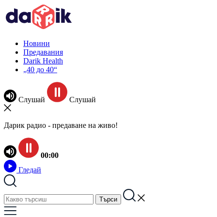
Новини
Предавания
Darik Health
„40 до 40“
Слушай
Слушай
Дарик радио - предаване на живо!
00:00
Гледай