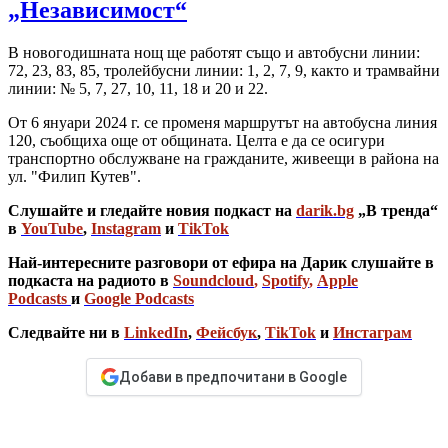
„Независимост“
В новогодишната нощ ще работят също и автобусни линии:
72, 23, 83, 85, тролейбусни линии: 1, 2, 7, 9, както и трамвайни
линии: № 5, 7, 27, 10, 11, 18 и 20 и 22.
От 6 януари 2024 г. се променя маршрутът на автобусна линия
120, съобщиха още от общината. Целта е да се осигури
транспортно обслужване на гражданите, живеещи в района на
ул. "Филип Кутев".
Слушайте и гледайте новия подкаст на
darik.bg
„В тренда“
в
YouTube
,
Instagram
и
TikTok
Най-интересните разговори от ефира на Дарик слушайте в
подкаста на радиото в
Soundcloud
,
Spotify
,
Apple
Podcasts
и
Google Podcasts
Следвайте ни в
LinkedIn
,
Фейсбук
,
TikTok
и
Инстаграм
Добави в предпочитани в Google