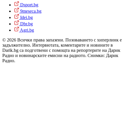
Dsport.bg
9meseca.bg
Idei.bg
Dbr.bg
Agri.bg
© 2026 Всички права запазени. Позоваването с хиперлинк е
задължително. Интервютата, коментарите и новините в
Darik.bg са подготвени с помощта на репортерите на Дарик
Радио и новинарските емисии на радиото. Снимки: Дарик
Радио.