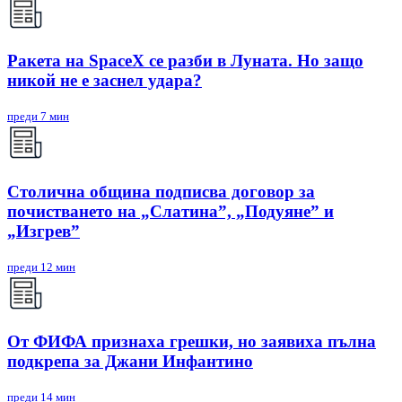
Ракета на SpaceX се разби в Луната. Но защо
никой не е заснел удара?
преди 7 мин
Столична община подписва договор за
почистването на „Слатина”, „Подуяне” и
„Изгрев”
преди 12 мин
От ФИФА признаха грешки, но заявиха пълна
подкрепа за Джани Инфантино
преди 14 мин