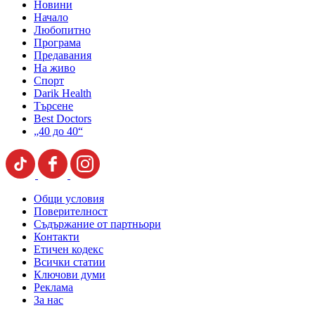
Новини
Начало
Любопитно
Програма
Предавания
На живо
Спорт
Darik Health
Търсене
Best Doctors
„40 до 40“
Общи условия
Поверителност
Съдържание от партньори
Контакти
Етичен кодекс
Всички статии
Ключови думи
Реклама
За нас