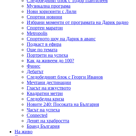
Следобедният блок с Тодор Пантилеев
Музикална програма
Нови хоризонти с Лили
Спортни новини
Избрани моменти от програмата на Дарик радио
Спортен маратон
Metropolis
Спортното шоу на Дарик в аванс
Подкаст в ефира
Още по темата
Портрети на успеха
Как да живеем до 100?
Финес
Дебатът
Следобедният блок с Георги Иванов
Мечтани дестинации
Гласът на изкуството
Квадратни метри
Следобедна криза
Новите 240: Посоката на България
Часът на успеха
Connected
Денят на храбростта
Бранд България
На живо