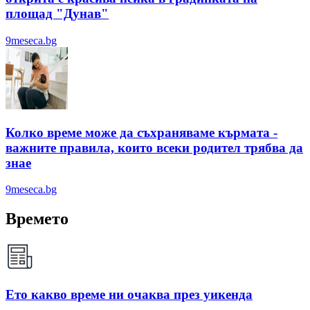
площад "Дунав"
9meseca.bg
Колко време може да съхраняваме кърмата -
важните правила, които всеки родител трябва да
знае
9meseca.bg
Времето
Ето какво време ни очаква през уикенда