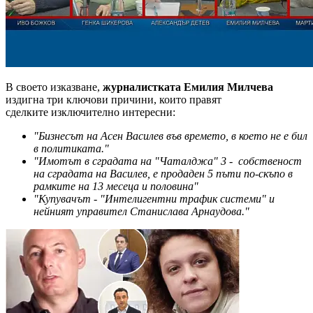
В своето изказване,
журналистката
Емилия Милчева
издигна три ключови причини, които правят
сделките изключително интересни:
"Бизнесът на Асен Василев във времето, в което не е бил
в политиката."
"Имотът в сградата на "Чаталджа" 3 - собственост
на сградата на Василев, е продаден 5 пъти по-скъпо в
рамките на 13 месеца и половина"
"Купувачът - "Интелигентни трафик системи" и
нейният управител Станислава Арнаудова."