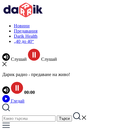
Новини
Предавания
Darik Health
„40 до 40“
Слушай
Слушай
Дарик радио - предаване на живо!
00:00
Гледай