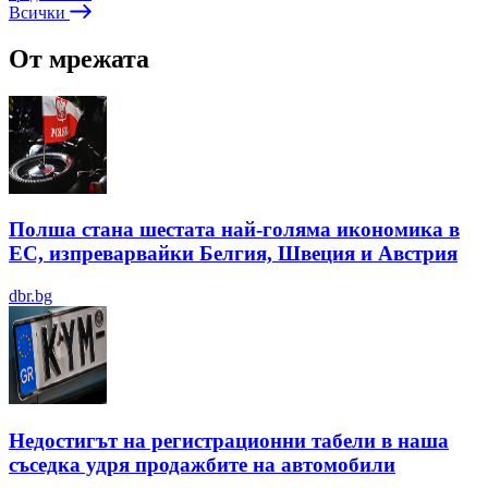
Всички
От мрежата
Полша стана шестата най-голяма икономика в
ЕС, изпреварвайки Белгия, Швеция и Австрия
dbr.bg
Недостигът на регистрационни табели в наша
съседка удря продажбите на автомобили