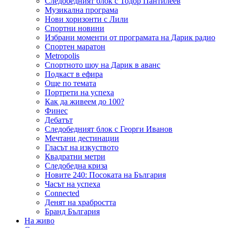
Следобедният блок с Тодор Пантилеев
Музикална програма
Нови хоризонти с Лили
Спортни новини
Избрани моменти от програмата на Дарик радио
Спортен маратон
Metropolis
Спортното шоу на Дарик в аванс
Подкаст в ефира
Още по темата
Портрети на успеха
Как да живеем до 100?
Финес
Дебатът
Следобедният блок с Георги Иванов
Мечтани дестинации
Гласът на изкуството
Квадратни метри
Следобедна криза
Новите 240: Посоката на България
Часът на успеха
Connected
Денят на храбростта
Бранд България
На живо