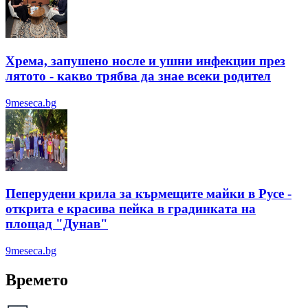
Хрема, запушено носле и ушни инфекции през
лятотo - какво трябва да знае всеки родител
9meseca.bg
Пеперудени крила за кърмещите майки в Русе -
открита е красива пейка в градинката на
площад "Дунав"
9meseca.bg
Времето