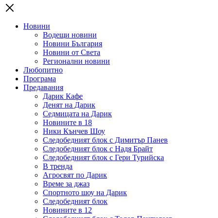
Новини
Водещи новини
Новини България
Новини от Света
Регионални новини
Любопитно
Програма
Предавания
Дарик Кафе
Денят на Дарик
Седмицата на Дарик
Новините в 18
Ники Кънчев Шоу
Следобедният блок с Димитър Панев
Следобедният блок с Надя Брайт
Следобедният блок с Гери Турийска
В тренда
Агросвят по Дарик
Време за джаз
Спортното шоу на Дарик
Следобедният блок
Новините в 12