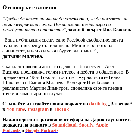
Отговорът е ключов
"Трябва да намериш начин да отговориш, за да покажеш, че
не го възприемаш лично. Политиката е една игра на
междуличностни отношения",
заяви блогърът Иво Божков.
"Една публикация срещу едно Facebook съобщение, друга
публикация срещу становище на Министерството на
финансите, и всички чакат бурята да отмине",
допълни Милчева.
Скандалът около имотната сделка на бизнесмена Асен
Василев предизвика голям интерес и дебати в обществото. В
предаването "Кой Говори" гостите - журналистите Генка
Шикерова и Емилия Милчева, блогърът Иво Божков и
рекламистът Мартин Димитров, споделиха своите гледни
точки и коментари по случая.
Слушайте и гледайте новия подкаст на
darik.bg
„В тренда“
в
YouTube
,
Instagram
и
TikTok
Най-интересните разговори от ефира на Дарик слушайте в
подкаста на радиото в
Soundcloud
,
Spotify
,
Apple
Podcasts
и
Google Podcasts