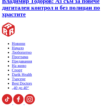
Владимир Тодоров: Аз съм за повече
дигитален контрол и без полицаи по
храстите
Новини
Начало
Любопитно
Програма
Предавания
На живо
Спорт
Darik Health
Търсене
Best Doctors
„40 до 40“