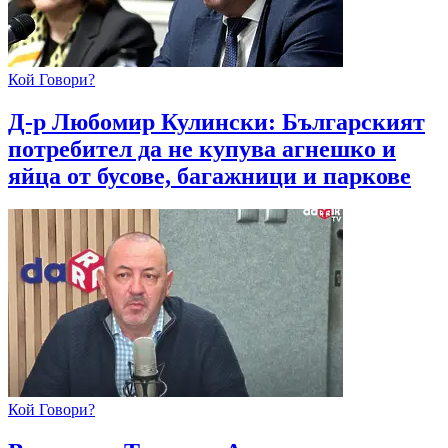
Кой Говори?
Д-р Любомир Кулински: Българският
потребител да не купува агнешко и
яйца от бусове, багажници и паркове
Кой Говори?