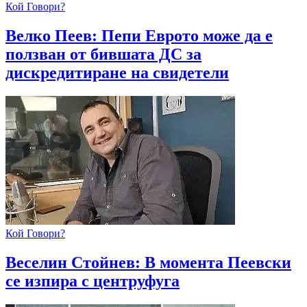
Кой Говори?
Велко Пеев: Пепи Еврото може да е
ползван от бившата ДС за
дискредитиране на свидетели
Кой Говори?
Веселин Стойнев: В момента Пеевски
се изпира с центруфуга