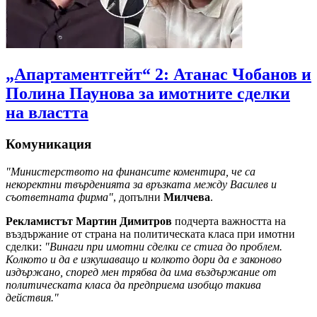
„Апартаментгейт“ 2: Атанас Чобанов и
Полина Паунова за имотните сделки
на властта
Комуникация
"Министерството на финансите коментира, че са
некоректни твърденията за връзката между Василев и
съответната фирма"
, допълни
Милчева
.
Рекламистът Мартин Димитров
подчерта важността на
въздържание от страна на политическата класа при имотни
сделки:
"Винаги при имотни сделки се стига до проблем.
Колкото и да е изкушаващо и колкото дори да е законово
издържано, според мен трябва да има въздържание от
политическата класа да предприема изобщо такива
действия."