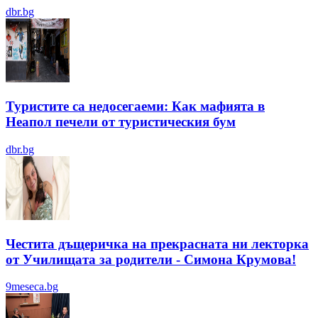
dbr.bg
Туристите са недосегаеми: Как мафията в
Неапол печели от туристическия бум
dbr.bg
Честита дъщеричка на прекрасната ни лекторка
от Училищата за родители - Симона Крумова!
9meseca.bg