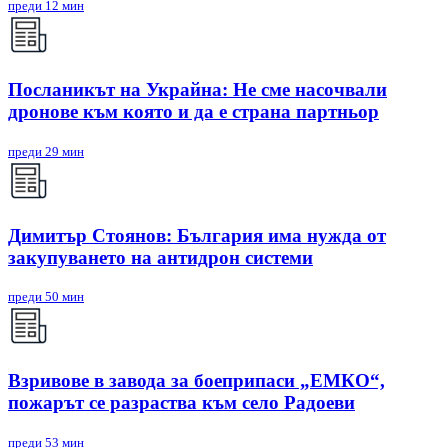
преди 12 мин
Посланикът на Украйна: Не сме насочвали
дронове към която и да е страна партньор
преди 29 мин
Димитър Стоянов: България има нужда от
закупуването на антидрон системи
преди 50 мин
Взривове в завода за боеприпаси „ЕМКО“,
пожарът се разраства към село Радоеви
преди 53 мин