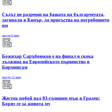
Съдът не разреши на бащата на българчетата,
загинали в Кипър, да присъства на погребението
им
преди 6 мин
Божидар Саръбоюков е на финал в скока
дължина на Европейското първенство в
Бирмингам
преди 12 мин
Жесток побой над 83-годишен мъж в Градец:
Борят се за живота му