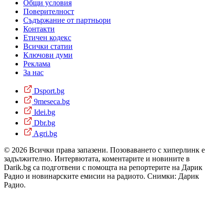
Общи условия
Поверителност
Съдържание от партньори
Контакти
Етичен кодекс
Всички статии
Ключови думи
Реклама
За нас
Dsport.bg
9meseca.bg
Idei.bg
Dbr.bg
Agri.bg
© 2026 Всички права запазени. Позоваването с хиперлинк е
задължително. Интервютата, коментарите и новините в
Darik.bg са подготвени с помощта на репортерите на Дарик
Радио и новинарските емисии на радиото. Снимки: Дарик
Радио.