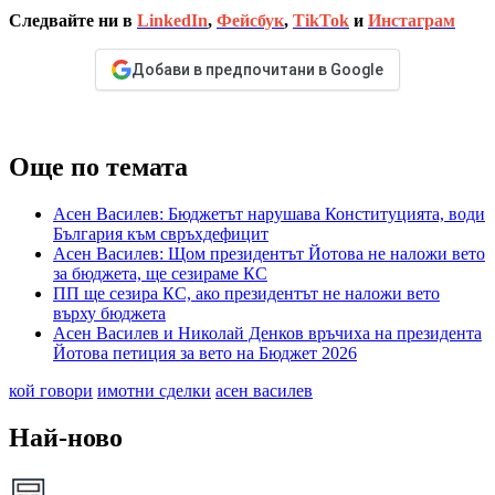
Следвайте ни в
LinkedIn
,
Фейсбук
,
TikTok
и
Инстаграм
Добави в предпочитани в Google
Още по темата
Асен Василев: Бюджетът нарушава Конституцията, води
България към свръхдефицит
Асен Василев: Щом президентът Йотова не наложи вето
за бюджета, ще сезираме КС
ПП ще сезира КС, ако президентът не наложи вето
върху бюджета
Асен Василев и Николай Денков връчиха на президента
Йотова петиция за вето на Бюджет 2026
кой говори
имотни сделки
асен василев
Най-ново