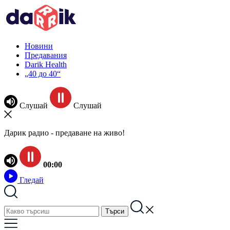
Новини
Предавания
Darik Health
„40 до 40“
Слушай
Слушай
Дарик радио - предаване на живо!
00:00
Гледай