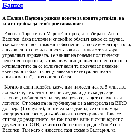
Банкя
А Полина Паунова разказа повече за новите детайли, на
които трябва да се обърне внимание:
"Ако г-н Лорер и г-н Марио Сотиров, и разбира се Асен
Василев, бяха излезли и спокойно обяснят какво се случва,
тъй като чета всевъзможни обяснения защо се коментира това,
а някак си отговорът е прост - рови се, защото тези хора
управляват държавата. Те влияят на големи политически
решения и процеси, затова няма нищо по-естествено от това
журналистите да се вълнуват дали те получават някакви
евентуални облаги срещу някакви евентуални техни
ангажименти", категорична бе тя.
"Когато в един подобен казус има намесен иск за 5 млн. лв.,
логиката е, че кредиторът би следвало да иска да даде
гласност, публичност на случващото се, защото е някак си
логично. От момента на публикуване на материала на BIRD
до вчера (16 януари), почти една седмица, се опитвам да
изидиря този господин - абсолютно неоткриваем. Така се
стигна до разкритието, че той ползва един и същи юрист с
дружеството СТВ, в чиято собственост преди е бил Асен
Василев. Тъй като е известна тази схема в България, че