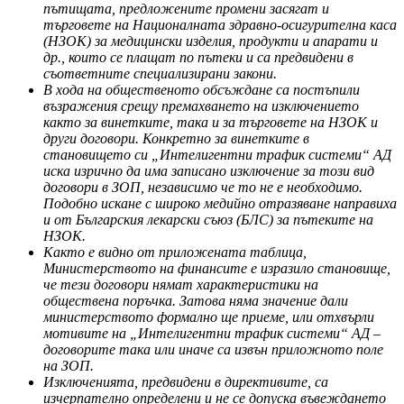
пътищата, предложените промени засягат и
търговете на Националната здравно-осигурителна каса
(НЗОК) за медицински изделия, продукти и апарати и
др., които се плащат по пътеки и са предвидени в
съответните специализирани закони.
В хода на общественото обсъждане са постъпили
възражения срещу премахването на изключението
както за винетките, така и за търговете на НЗОК и
други договори. Конкретно за винетките в
становището си „Интелигентни трафик системи“ АД
иска изрично да има записано изключение за този вид
договори в ЗОП, независимо че то не е необходимо.
Подобно искане с широко медийно отразяване направиха
и от Българския лекарски съюз (БЛС) за пътеките на
НЗОК.
Както е видно от приложената таблица,
Министерството на финансите е изразило становище,
че тези договори нямат характеристики на
обществена поръчка. Затова няма значение дали
министерството формално ще приеме, или отхвърли
мотивите на „Интелигентни трафик системи“ АД –
договорите така или иначе са извън приложното поле
на ЗОП.
Изключенията, предвидени в директивите, са
изчерпателно определени и не се допуска въвеждането