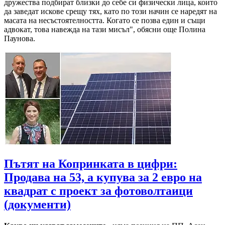
дружества подбират близки до себе си физически лица, които
да заведат искове срещу тях, като по този начин се наредят на
масата на несъстоятелността. Когато се позва един и същи
адвокат, това навежда на тази мисъл", обясни още Полина
Паунова.
Пътят на Копринката в цифри:
Продава на 53, а купува за 2 евро на
квадрат с проект за фотоволтаици
(документи)