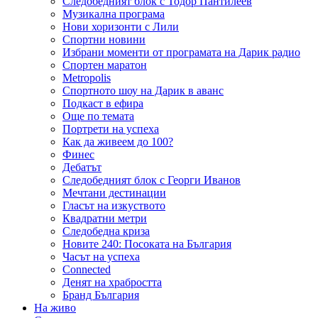
Следобедният блок с Тодор Пантилеев
Музикална програма
Нови хоризонти с Лили
Спортни новини
Избрани моменти от програмата на Дарик радио
Спортен маратон
Metropolis
Спортното шоу на Дарик в аванс
Подкаст в ефира
Още по темата
Портрети на успеха
Как да живеем до 100?
Финес
Дебатът
Следобедният блок с Георги Иванов
Мечтани дестинации
Гласът на изкуството
Квадратни метри
Следобедна криза
Новите 240: Посоката на България
Часът на успеха
Connected
Денят на храбростта
Бранд България
На живо