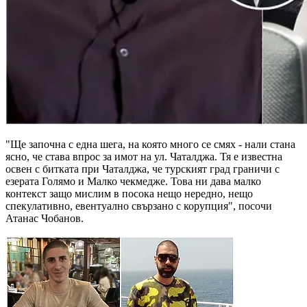
"Ще започна с една шега, на която много се смях - нали стана
ясно, че става впрос за имот на ул. Чаталджа. Тя е известна
освен с битката при Чаталджа, че турският град граничи с
езерата Голямо и Малко чекмедже. Това ни дава малко
контекст защо мислим в посока нещо нередно, нещо
спекулативно, евентуално свързано с корупция", посочи
Атанас Чобанов.