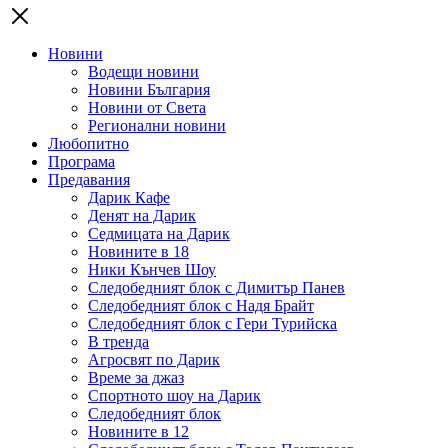
Новини
Водещи новини
Новини България
Новини от Света
Регионални новини
Любопитно
Програма
Предавания
Дарик Кафе
Денят на Дарик
Седмицата на Дарик
Новините в 18
Ники Кънчев Шоу
Следобедният блок с Димитър Панев
Следобедният блок с Надя Брайт
Следобедният блок с Гери Турийска
В тренда
Агросвят по Дарик
Време за джаз
Спортното шоу на Дарик
Следобедният блок
Новините в 12