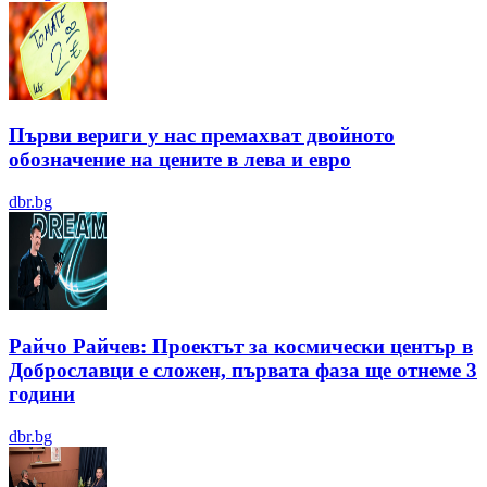
Първи вериги у нас премахват двойното
обозначение на цените в лева и евро
dbr.bg
Райчо Райчев: Проектът за космически център в
Доброславци е сложен, първата фаза ще отнеме 3
години
dbr.bg