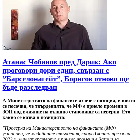
Атанас Чобанов пред Дарик: Ако
проговори дори един, свързан с
”Барселонагейт”, Борисов отново ще
бъде разследван
А Министерството на финансите излезе с позиция, в която
се посочва, че твърденията, че МФ е приело промени в
ЗОП под влияние на външно становище са неверни. Ето
какво се казва в позицията:
"Проверка на Министерството на финансите (МФ)
установи, че медийните твърдения, според които през юни
2023 г. министерството е приело промени в Закона за