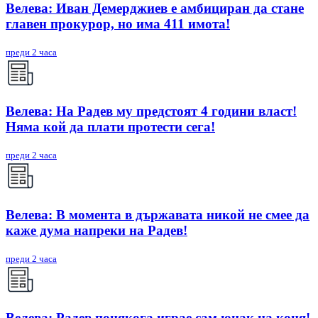
Велева: Иван Демерджиев е амбициран да стане
главен прокурор, но има 411 имота!
преди 2 часа
Велева: На Радев му предстоят 4 години власт!
Няма кой да плати протести сега!
преди 2 часа
Велева: В момента в държавата никой не смее да
каже дума напреки на Радев!
преди 2 часа
Велева: Радев понякога играе сам юнак на коня!