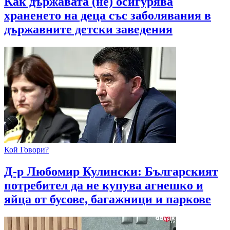
Как държавата (не) осигурява
храненето на деца със заболявания в
държавните детски заведения
Кой Говори?
Д-р Любомир Кулински: Българският
потребител да не купува агнешко и
яйца от бусове, багажници и паркове