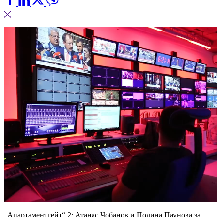
„Апартаментгейт“ 2: Атанас Чобанов и Полина Паунова за