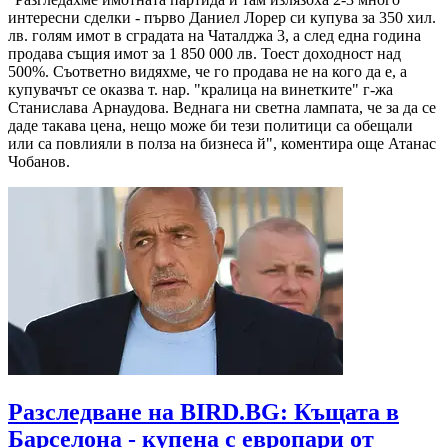
интересни сделки - първо Даниел Лорер си купува за 350 хил.
лв. голям имот в сградата на Чаталджа 3, а след една година
продава същия имот за 1 850 000 лв. Тоест доходност над
500%. Съответно видяхме, че го продава не на кого да е, а
купувачът се оказва т. нар. "кралица на винетките" г-жа
Станислава Арнаудова. Веднага ни светна лампата, че за да се
даде такава цена, нещо може би тези политици са обещали
или са повлияли в полза на бизнеса й", коментира още Атанас
Чобанов.
Разследване на BIRD.BG: Къщата в
Барселона - купена с европари от