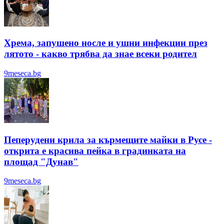
Хрема, запушено носле и ушни инфекции през
лятотo - какво трябва да знае всеки родител
9meseca.bg
Пеперудени крила за кърмещите майки в Русе -
открита е красива пейка в градинката на
площад "Дунав"
9meseca.bg