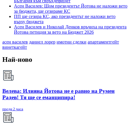
България към свръхдефицит
Асен Василев: Щом президентът Йотова не наложи вето
за бюджета, ще сезираме КС
ПП ще сезира КС, ако президентът не наложи вето
върху бюджета
Асен Василев и Николай Денков връчиха на президента
Йотова петиция за вето на Бюджет 2026
асен василев
даниел лорер
имотни сделки
апартаментгейт
винеткагейт
Най-ново
Велева: Илияна Йотова не е равно на Румен
Радев! Тя ще се еманципира!
преди 2 часа