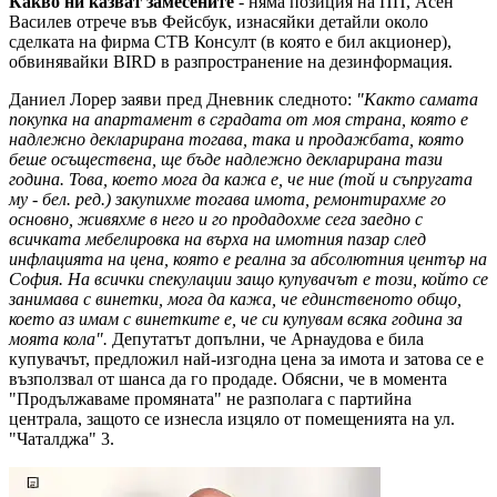
Какво ни казват замесените
- няма позиция на ПП, Асен
Василев отрече във Фейсбук, изнасяйки детайли около
сделката на фирма СТB Консулт (в която е бил акционер),
обвинявайки BIRD в разпространение на дезинформация.
Даниел Лорер заяви пред Дневник следното:
"Както самата
покупка на апартамент в сградата от моя страна, която е
надлежно декларирана тогава, така и продажбата, която
беше осъществена, ще бъде надлежно декларирана тази
година. Това, което мога да кажа е, че ние (той и съпругата
му - бел. ред.) закупихме тогава имота, ремонтирахме го
основно, живяхме в него и го продадохме сега заедно с
всичката мебелировка на върха на имотния пазар след
инфлацията на цена, която е реална за абсолютния център на
София. На всички спекулации защо купувачът е този, който се
занимава с винетки, мога да кажа, че единственото общо,
което аз имам с винетките е, че си купувам всяка година за
моята кола".
Депутатът допълни, че Арнаудова е била
купувачът, предложил най-изгодна цена за имота и затова се е
възползвал от шанса да го продаде. Обясни, че в момента
"Продължаваме промяната" не разполага с партийна
централа, защото се изнесла изцяло от помещенията на ул.
"Чаталджа" 3.