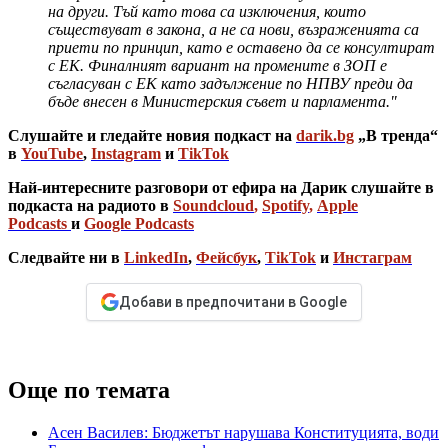
на други. Тъй като това са изключения, които
съществуват в закона, а не са нови, възраженията са
приети по принцип, като е оставено да се консултират
с ЕК. Финалният вариант на промените в ЗОП е
съгласуван с ЕК като задължение по НПВУ преди да
бъде внесен в Министерския съвет и парламента."
Слушайте и гледайте новия подкаст на
darik.bg
„В тренда“
в
YouTube
,
Instagram
и
TikTok
Най-интересните разговори от ефира на Дарик слушайте в
подкаста на радиото в
Soundcloud
,
Spotify
,
Apple
Podcasts
и
Google Podcasts
Следвайте ни в
LinkedIn
,
Фейсбук
,
TikTok
и
Инстаграм
Добави в предпочитани в Google
Още по темата
Асен Василев: Бюджетът нарушава Конституцията, води