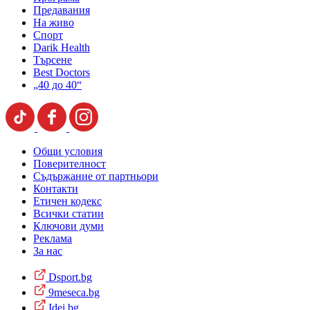
Предавания
На живо
Спорт
Darik Health
Търсене
Best Doctors
„40 до 40“
Общи условия
Поверителност
Съдържание от партньори
Контакти
Етичен кодекс
Всички статии
Ключови думи
Реклама
За нас
Dsport.bg
9meseca.bg
Idei.bg