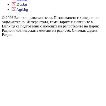
Dbr.bg
Agri.bg
© 2026 Всички права запазени. Позоваването с хиперлинк е
задължително. Интервютата, коментарите и новините в
Darik.bg са подготвени с помощта на репортерите на Дарик
Радио и новинарските емисии на радиото. Снимки: Дарик
Радио.