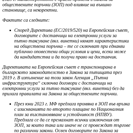
обществените поръчки (ЗОП) под влияние на външно
становище, са некоректни.
Фактите са следните:
Според Директива (ЕС/2019/520) на Европейския съвет,
договорите с доставчици на електронни услуги за
пътно таксуване (вкл. винетки) нямат характеристики
на обществена поръчка – те се сключват при еднакви
публично оповестени общи условия и цени, всеки може
да кандидатства и да получи право на доставчик.
Директивата на Европейския съвет е транспонирана в
българското законодателство в Закона за пътищата през
2019 г. В изпълнение на този закон Агенция „Пътна
инфраструктура“ сключва договори с доставчици на
електронни услуги за пътно таксуване (вкл. винетки) без да
прилага правилата на Закона за обществените поръчки.
През юни 2023 г. МФ предлага промяна в ЗОП във връзка
с изискванията по второто плащане по Националния
план за възстановяване и устойчивост (НПВУ).
Предлага се да се премахнат всички изключения от
ЗОП, за които така или иначе не се провеждат търгове
по различни закони. Освен договорите по Закона за