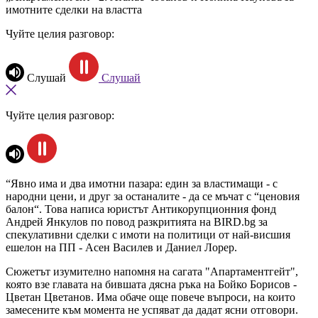
имотните сделки на властта
Чуйте целия разговор:
Слушай
Слушай
Чуйте целия разговор:
“Явно има и два имотни пазара: един за властимащи - с
народни цени, и друг за останалите - да се мъчат с “ценовия
балон“. Това написа юристът Антикорупционния фонд
Андрей Янкулов по повод разкритията на BIRD.bg за
спекулативни сделки с имоти на политици от най-висшия
ешелон на ПП - Асен Василев и Даниел Лорер.
Сюжетът изумително напомня на сагата "Апартаментгейт",
която взе главата на бившата дясна ръка на Бойко Борисов -
Цветан Цветанов. Има обаче още повече въпроси, на които
замесените към момента не успяват да дадат ясни отговори.