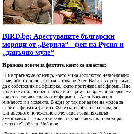
BIRD.bg: Арестуваните български
моряци от „Верила“ - фен на Русия и
„данъчно муле“
И разказа повече за фактите, които са известни:
"Ние тръгнахме от нещо, което мина абсолютно незабелязано
в медийното пространство - това че Асен Василев продължава
да е собственик на офшорка, която притежава две фирми. Ние
сложихме под особен надзор и от време на време проверяваме
какво се случва с всичките фирми на Асен Василев в
миналото и в момента. В една от тях попадаме на молба за
фалит - фирмата фалира. Фалитът се обяснява с това, че
финансовото положение е зле, освен това някаквъв
американски гражданин завел иск за 5 млн. лв. и блокирал
сметките", обясни Чобанов.
"Разгледахме имотната партида и там излязоха 2-3 много