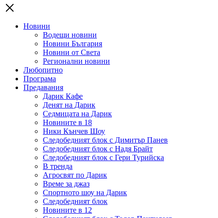
Новини
Водещи новини
Новини България
Новини от Света
Регионални новини
Любопитно
Програма
Предавания
Дарик Кафе
Денят на Дарик
Седмицата на Дарик
Новините в 18
Ники Кънчев Шоу
Следобедният блок с Димитър Панев
Следобедният блок с Надя Брайт
Следобедният блок с Гери Турийска
В тренда
Агросвят по Дарик
Време за джаз
Спортното шоу на Дарик
Следобедният блок
Новините в 12