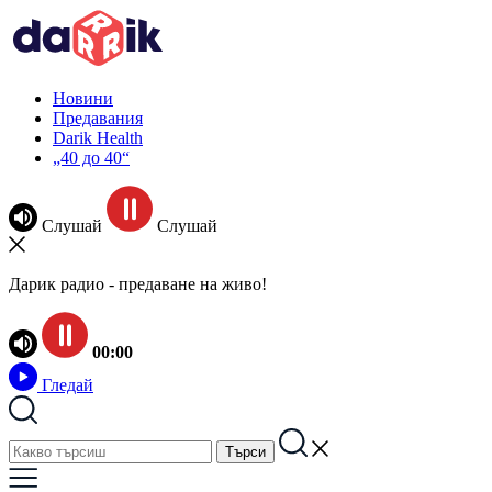
Новини
Предавания
Darik Health
„40 до 40“
Слушай
Слушай
Дарик радио - предаване на живо!
00:00
Гледай