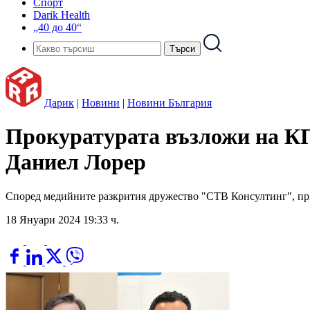
Спорт
Darik Health
„40 до 40“
Дарик
|
Новини
|
Новини България
Прокуратурата възложи на К
Даниел Лорер
Според медийните разкрития дружество "СТВ Консултинг", прин
18 Януари 2024 19:33 ч.