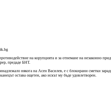
ik.bg
 противодействие на корупцията и за отнемане на незаконно пр
рер, предаде БНТ.
адлежало някога на Асен Василев, е с блокирани сметки заради
иканецът остава ощетен, ако искът му бъде удовлетворен.