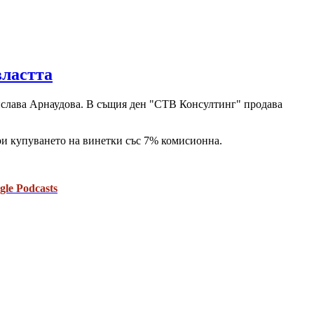
властта
анислава Арнаудова. В същия ден "СТВ Консултинг" продава
ри купуването на винетки със 7% комисионна.
gle Podcasts