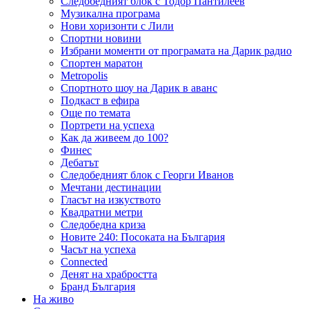
Следобедният блок с Тодор Пантилеев
Музикална програма
Нови хоризонти с Лили
Спортни новини
Избрани моменти от програмата на Дарик радио
Спортен маратон
Metropolis
Спортното шоу на Дарик в аванс
Подкаст в ефира
Още по темата
Портрети на успеха
Как да живеем до 100?
Финес
Дебатът
Следобедният блок с Георги Иванов
Мечтани дестинации
Гласът на изкуството
Квадратни метри
Следобедна криза
Новите 240: Посоката на България
Часът на успеха
Connected
Денят на храбростта
Бранд България
На живо