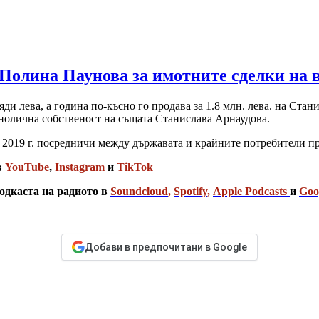
Полина Паунова за имотните сделки на 
ди лева, а година по-късно го продава за 1.8 млн. лева. на Ст
днолична собственост на същата Станислава Арнаудова.
 2019 г. посредничи между държавата и крайните потребители п
в
YouTube
,
Instagram
и
TikTok
одкаста на радиото в
Soundcloud
,
Spotify
,
Apple Podcasts
и
Goo
Добави в предпочитани в Google