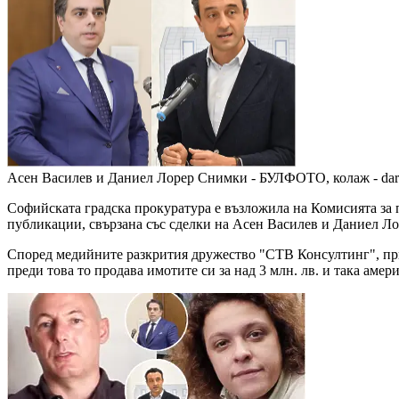
Асен Василев и Даниел Лорер
Снимки - БУЛФОТО, колаж - dar
Софийската градска прокуратура е възложила на Комисията за
публикации, свързана със сделки на Асен Василев и Даниел Ло
Според медийните разкрития дружество "СТВ Консултинг", прин
преди това то продава имотите си за над 3 млн. лв. и така амер