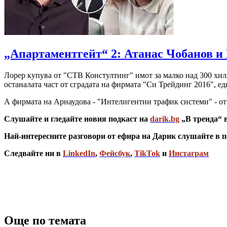
„Апартаментгейт“ 2: Атанас Чобанов и 
Лорер купува от "СТВ Констултинг" имот за малко над 300 хиля
останалата част от сградата на фирмата "Си Трейдинг 2016", е
А фирмата на Арнаудова - "Интелигентни трафик системи" - от
Слушайте и гледайте новия подкаст на
darik.bg
„В тренда“ 
Най-интересните разговори от ефира на Дарик слушайте в п
Следвайте ни в
LinkedIn
,
Фейсбук
,
TikTok
и
Инстаграм
Още по темата