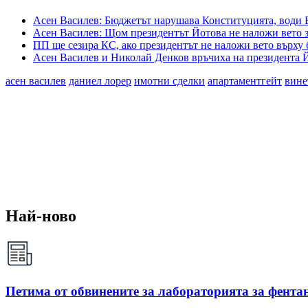
Асен Василев: Бюджетът нарушава Конституцията, води 
Асен Василев: Щом президентът Йотова не наложи вето 
ПП ще сезира КС, ако президентът не наложи вето върху
Асен Василев и Николай Денков връчиха на президента Й
асен василев
даниел лорер
имотни сделки
апартаментгейт
вине
Най-ново
Петима от обвинените за лабораторията за фентан