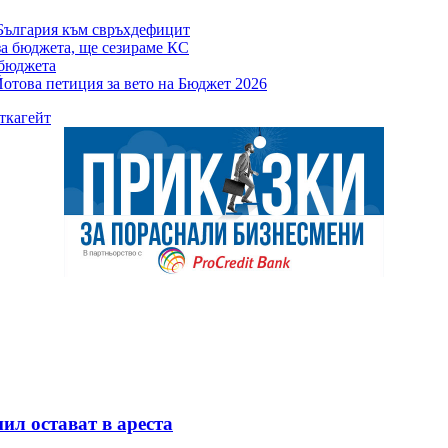
България към свръхдефицит
за бюджета, ще сезираме КС
 бюджета
отова петиция за вето на Бюджет 2026
ткагейт
ил остават в ареста