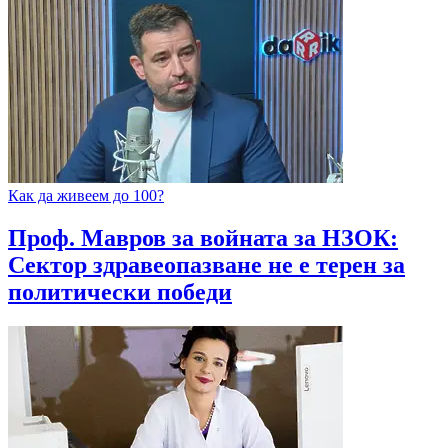
Как да живеем до 100?
Проф. Мавров за войната за НЗОК:
Сектор здравеопазване не е терен за
политически победи