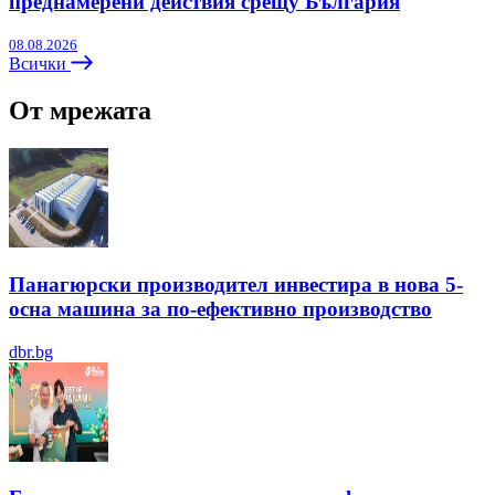
преднамерени действия срещу България
08.08.2026
Всички
От мрежата
Панагюрски производител инвестира в нова 5-
осна машина за по-ефективно производство
dbr.bg