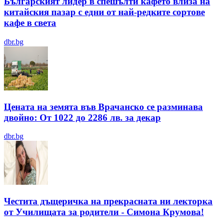
Българският лидер в спешълти кафето влиза на
китайския пазар с едни от най-редките сортове
кафе в света
dbr.bg
Цената на земята във Врачанско се разминава
двойно: От 1022 до 2286 лв. за декар
dbr.bg
Честита дъщеричка на прекрасната ни лекторка
от Училищата за родители - Симона Крумова!