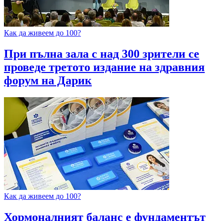
Как да живеем до 100?
При пълна зала с над 300 зрители се
проведе третото издание на здравния
форум на Дарик
Как да живеем до 100?
Хормоналният баланс е фундаментът