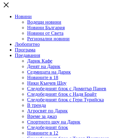
Новини
Водещи новини
Новини България
Новини от Света
Регионални новини
Любопитно
Програма
Предавания
Дарик Кафе
Денят на Дарик
Седмицата на Дарик
Новините в 18
Ники Кънчев Шоу
Следобедният блок с Димитър Панев
Следобедният блок с Надя Брайт
Следобедният блок с Гери Турийска
В тренда
Агросвят по Дарик
Време за джаз
Спортното шоу на Дарик
Следобедният блок
Новините в 12