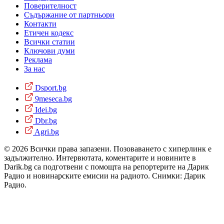
Поверителност
Съдържание от партньори
Контакти
Етичен кодекс
Всички статии
Ключови думи
Реклама
За нас
Dsport.bg
9meseca.bg
Idei.bg
Dbr.bg
Agri.bg
© 2026 Всички права запазени. Позоваването с хиперлинк е
задължително. Интервютата, коментарите и новините в
Darik.bg са подготвени с помощта на репортерите на Дарик
Радио и новинарските емисии на радиото. Снимки: Дарик
Радио.