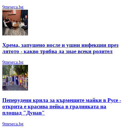
9meseca.bg
Хрема, запушено носле и ушни инфекции през
лятотo - какво трябва да знае всеки родител
9meseca.bg
Пеперудени крила за кърмещите майки в Русе -
открита е красива пейка в градинката на
площад "Дунав"
9meseca.bg