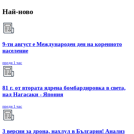
Най-ново
9-ти август е Международен ден на коренното
население
преди 1 час
81 г. от втората ядрена бомбардировка в света,
над Нагасаки - Япония
преди 1 час
3 версии за дрона, нахлул в България! Анализ