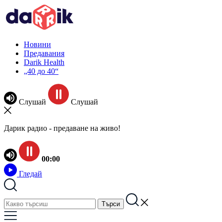
Новини
Предавания
Darik Health
„40 до 40“
Слушай
Слушай
Дарик радио - предаване на живо!
00:00
Гледай