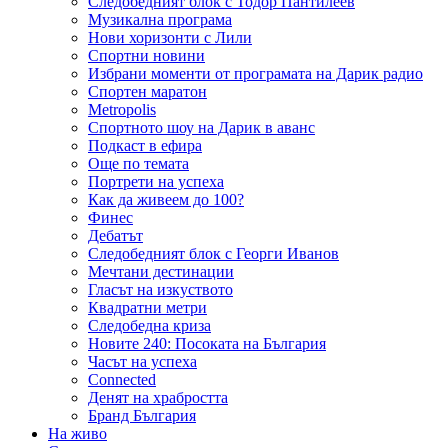
Следобедният блок с Тодор Пантилеев
Музикална програма
Нови хоризонти с Лили
Спортни новини
Избрани моменти от програмата на Дарик радио
Спортен маратон
Metropolis
Спортното шоу на Дарик в аванс
Подкаст в ефира
Още по темата
Портрети на успеха
Как да живеем до 100?
Финес
Дебатът
Следобедният блок с Георги Иванов
Мечтани дестинации
Гласът на изкуството
Квадратни метри
Следобедна криза
Новите 240: Посоката на България
Часът на успеха
Connected
Денят на храбростта
Бранд България
На живо