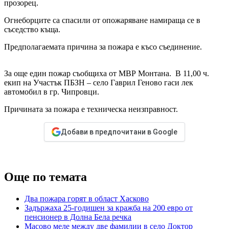
прозорец.
Огнеборците са спасили от опожаряване намираща се в
съседство къща.
Предполагаемата причина за пожара е късо съединение.
За още един пожар съобщиха от МВР Монтана. В 11,00 ч.
екип на Участък ПБЗН – село Гаврил Геново гаси лек
автомобил в гр. Чипровци.
Причината за пожара е техническа неизправност.
Добави в предпочитани в Google
Още по темата
Два пожара горят в област Хасково
Задържаха 25-годишен за кражба на 200 евро от
пенсионер в Долна Бела речка
Масово меле между две фамилии в село Доктор