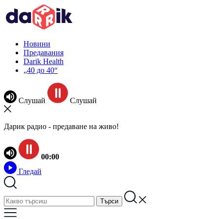
Новини
Предавания
Darik Health
„40 до 40“
Слушай
Слушай
Дарик радио - предаване на живо!
00:00
Гледай