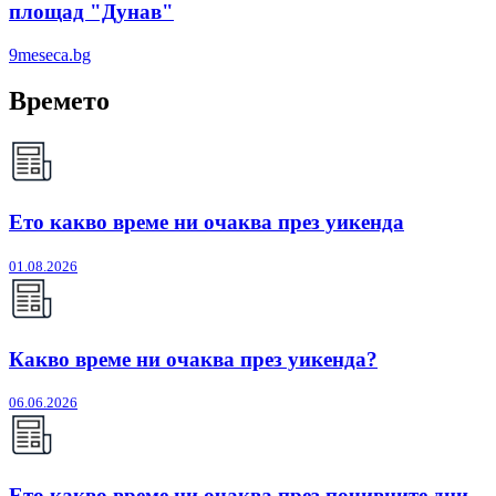
площад "Дунав"
9meseca.bg
Времето
Ето какво време ни очаква през уикенда
01.08.2026
Какво време ни очаква през уикенда?
06.06.2026
Ето какво време ни очаква през почивните дни