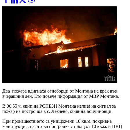
Два пожара вдигнаха огнеборци от Монтана на крак във
вчерашния ден. Ето повече информация от МВР Монтана.
В 00,55 ч. екип на РСПБЗН Монтана излиза на сигнал за
пожар на постройка в с. Лехчево, община Бойчиновци.
При произшествието са унищожени 10 кв.м. покривна
конструкция, паянтова постройка с площ от 10 кв.м. и ПВЦ