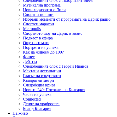
Следобедният блок с Тодор Пантилеев
Музикална програма
Нови хоризонти с Лили
Спортни новини
Избрани моменти от програмата на Дарик радио
Спортен маратон
Metropolis
Спортното шоу на Дарик в аванс
Подкаст в ефира
Още по темата
Портрети на успеха
Как да живеем до 100?
Финес
Дебатът
Следобедният блок с Георги Иванов
Мечтани дестинации
Гласът на изкуството
Квадратни метри
Следобедна криза
Новите 240: Посоката на България
Часът на успеха
Connected
Денят на храбростта
Бранд България
На живо