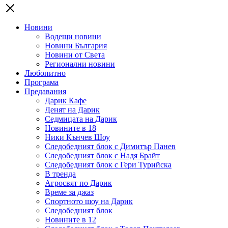
Новини
Водещи новини
Новини България
Новини от Света
Регионални новини
Любопитно
Програма
Предавания
Дарик Кафе
Денят на Дарик
Седмицата на Дарик
Новините в 18
Ники Кънчев Шоу
Следобедният блок с Димитър Панев
Следобедният блок с Надя Брайт
Следобедният блок с Гери Турийска
В тренда
Агросвят по Дарик
Време за джаз
Спортното шоу на Дарик
Следобедният блок
Новините в 12