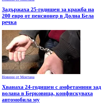
Задържаха 25-годишен за кражба на
200 евро от пенсионер в Долна Бела
речка
Новини от Монтана
Хванаха 24-годишен с амфетамини зад
волана в Берковица, конфискуваха
автомобила му