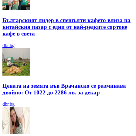
Българският лидер в спешълти кафето влиза на
китайския пазар с едни от най-редките сортове
кафе в света
dbr.bg
Цената на земята във Врачанско се разминава
двойно: От 1022 до 2286 лв. за декар
dbr.bg