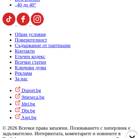
„40 до 40“
Общи условия
Поверителност
Съдържание от партньори
Контакти
Етичен кодекс
Всички статии
Ключови думи
Реклама
За нас
Dsport.bg
9meseca.bg
Idei.bg
Dbr.bg
Agri.bg
© 2026 Всички права запазени. Позоваването с хиперлинк е
задължително. Интервютата, коментарите и новините в