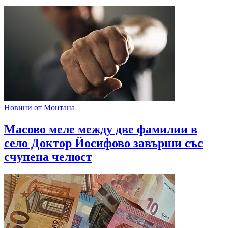
Новини от Монтана
Масово меле между две фамилии в
село Доктор Йосифово завърши със
счупена челюст