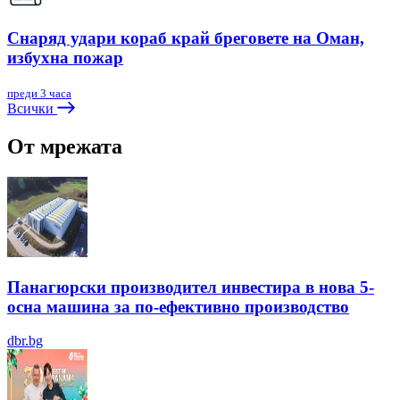
Снаряд удари кораб край бреговете на Оман,
избухна пожар
преди 3 часа
Всички
От мрежата
Панагюрски производител инвестира в нова 5-
осна машина за по-ефективно производство
dbr.bg