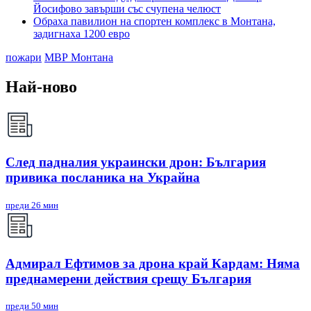
Йосифово завърши със счупена челюст
Обраха павилион на спортен комплекс в Монтана,
задигнаха 1200 евро
пожари
МВР Монтана
Най-ново
След падналия украински дрон: България
привика посланика на Украйна
преди 26 мин
Адмирал Ефтимов за дрона край Кардам: Няма
преднамерени действия срещу България
преди 50 мин