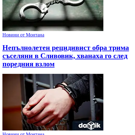
Новини от Монтана
Непълнолетен рецидивист обра трима
съселяни в Сливовик, хванаха го след
поредния взлом
Новини от Монтана