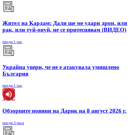
Жител на Кардам: Дали ще ме удари дрон, или
рак, или туй-онуй, не се притеснявам (ВИДЕО)
преди 1 час
Украйна увери, че не е атакувала умишлено
България
преди 1 час
Обзорните новини на Дарик на 8 август 2026 г.
преди 3 часа