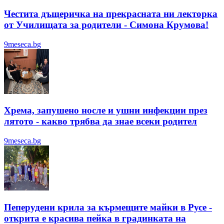
Честита дъщеричка на прекрасната ни лекторка
от Училищата за родители - Симона Крумова!
9meseca.bg
Хрема, запушено носле и ушни инфекции през
лятотo - какво трябва да знае всеки родител
9meseca.bg
Пеперудени крила за кърмещите майки в Русе -
открита е красива пейка в градинката на