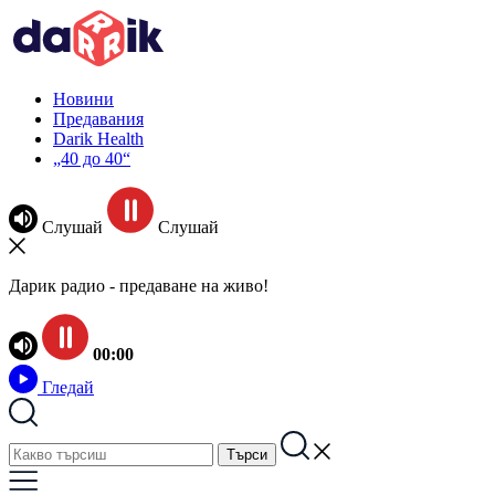
Новини
Предавания
Darik Health
„40 до 40“
Слушай
Слушай
Дарик радио - предаване на живо!
00:00
Гледай