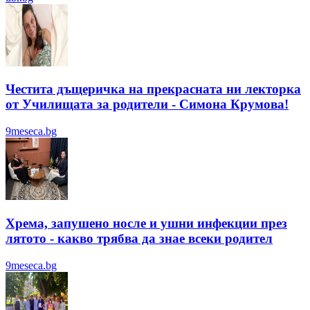
Честита дъщеричка на прекрасната ни лекторка
от Училищата за родители - Симона Крумова!
9meseca.bg
Хрема, запушено носле и ушни инфекции през
лятотo - какво трябва да знае всеки родител
9meseca.bg