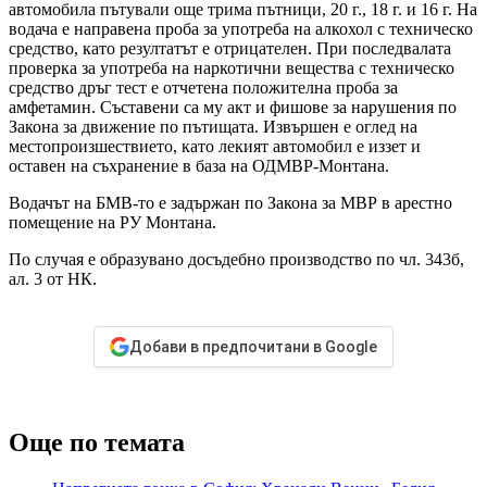
автомобила пътували още трима пътници, 20 г., 18 г. и 16 г. На
водача е направена проба за употреба на алкохол с техническо
средство, като резултатът е отрицателен. При последвалата
проверка за употреба на наркотични вещества с техническо
средство дръг тест е отчетена положителна проба за
амфетамин. Съставени са му акт и фишове за нарушения по
Закона за движение по пътищата. Извършен е оглед на
местопроизшествието, като лекият автомобил е иззет и
оставен на съхранение в база на ОДМВР-Монтана.
Водачът на БМВ-то е задържан по Закона за МВР в арестно
помещение на РУ Монтана.
По случая е образувано досъдебно производство по чл. 343б,
ал. 3 от НК.
Добави в предпочитани в Google
Още по темата