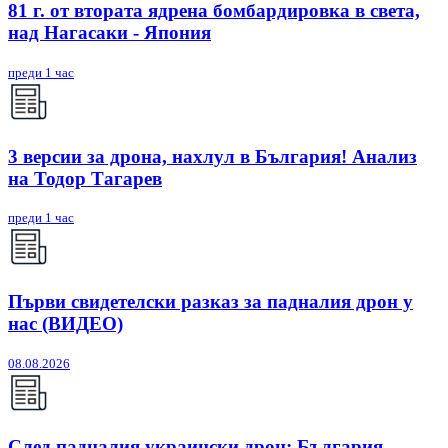
81 г. от втората ядрена бомбардировка в света,
над Нагасаки - Япония
преди 1 час
3 версии за дрона, нахлул в България! Анализ
на Тодор Тагарев
преди 1 час
Първи свидетелски разказ за падналия дрон у
нас (ВИДЕО)
08.08.2026
След падналия украински дрон: България