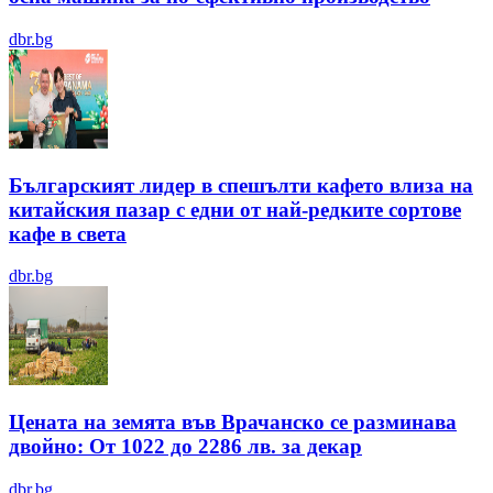
dbr.bg
Българският лидер в спешълти кафето влиза на
китайския пазар с едни от най-редките сортове
кафе в света
dbr.bg
Цената на земята във Врачанско се разминава
двойно: От 1022 до 2286 лв. за декар
dbr.bg