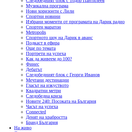
Следобедният блок с Тодор Пантилеев
Музикална програма
Нови хоризонти с Лили
Спортни новини
Избрани моменти от програмата на Дарик радио
Спортен маратон
Metropolis
Спортното шоу на Дарик в аванс
Подкаст в ефира
Още по темата
Портрети на успеха
Как да живеем до 100?
Финес
Дебатът
Следобедният блок с Георги Иванов
Мечтани дестинации
Гласът на изкуството
Квадратни метри
Следобедна криза
Новите 240: Посоката на България
Часът на успеха
Connected
Денят на храбростта
Бранд България
На живо