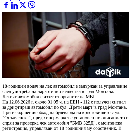
18-годишен водач на лек автомобил е задържан за управление
след употреба на наркотични вещества в град Монтана.
Лекият автомобил е иззет от органите на МВР.
На 12.06.2026 г. около 01,05 ч. на ЕЕН - 112 е получен сигнал
за дрифтиращ автомобил по бул. „Трети март"в град Монтана.
При извършения обход на булеварда на кръстовището с ул.
"Опълченска", пред хипермаркет е установен по описанието и
спрян за проверка лек автомобил "БМВ 325Д", с монтанска
регистрация, управляван от 18-годишния му собственик. В