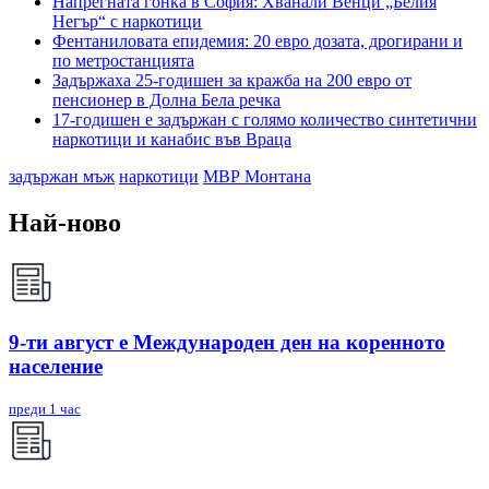
Напрегната гонка в София: Хванали Венци „Белия
Негър“ с наркотици
Фентаниловата епидемия: 20 евро дозата, дрогирани и
по метростанцията
Задържаха 25-годишен за кражба на 200 евро от
пенсионер в Долна Бела речка
17-годишен е задържан с голямо количество синтетични
наркотици и канабис във Враца
задържан мъж
наркотици
МВР Монтана
Най-ново
9-ти август е Международен ден на коренното
население
преди 1 час