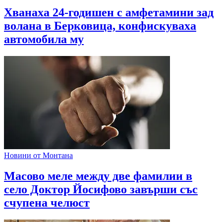
Хванаха 24-годишен с амфетамини зад
волана в Берковица, конфискуваха
автомобила му
Новини от Монтана
Масово меле между две фамилии в
село Доктор Йосифово завърши със
счупена челюст