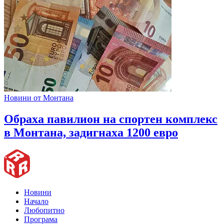
Новини от Монтана
Обраха павилион на спортен комплекс
в Монтана, задигнаха 1200 евро
Новини
Начало
Любопитно
Програма