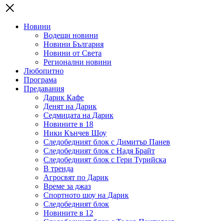
Новини
Водещи новини
Новини България
Новини от Света
Регионални новини
Любопитно
Програма
Предавания
Дарик Кафе
Денят на Дарик
Седмицата на Дарик
Новините в 18
Ники Кънчев Шоу
Следобедният блок с Димитър Панев
Следобедният блок с Надя Брайт
Следобедният блок с Гери Турийска
В тренда
Агросвят по Дарик
Време за джаз
Спортното шоу на Дарик
Следобедният блок
Новините в 12