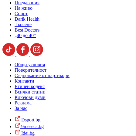
Предавания
На живо
Спорт
Darik Health
Търсене
Best Doctors
„40 до 40“
Общи условия
Поверителност
Съдържание от партньори
Контакти
Етичен кодекс
Всички статии
Ключови думи
Реклама
За нас
Dsport.bg
9meseca.bg
Idei.bg