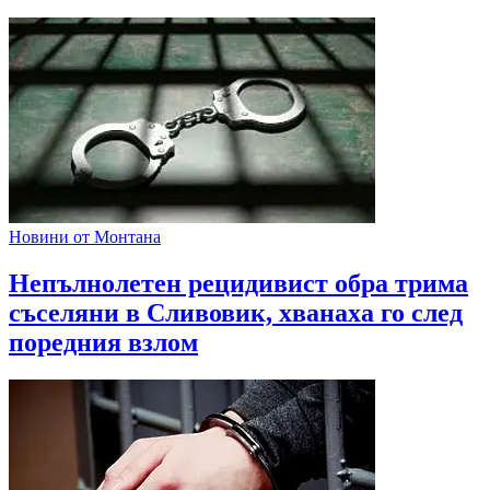
Новини от Монтана
Непълнолетен рецидивист обра трима
съселяни в Сливовик, хванаха го след
поредния взлом