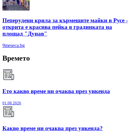
Пеперудени крила за кърмещите майки в Русе -
открита е красива пейка в градинката на
площад "Дунав"
9meseca.bg
Времето
Ето какво време ни очаква през уикенда
01.08.2026
Какво време ни очаква през уикенда?