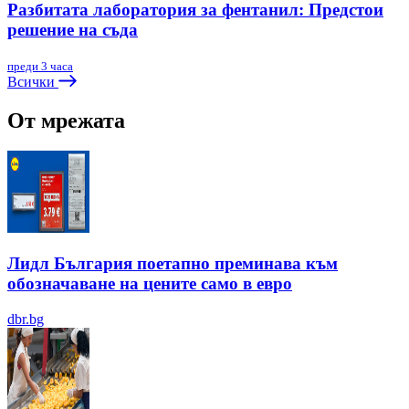
Разбитата лаборатория за фентанил: Предстои
решение на съда
преди 3 часа
Всички
От мрежата
Лидл България поетапно преминава към
обозначаване на цените само в евро
dbr.bg