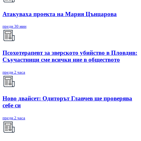
Атакуваха проекта на Мария Цънцарова
преди 30 мин
Псохотерапевт за зверското убийство в Пловдив:
Съучастници сме всички ние в обществото
преди 2 часа
Ново двайсет: Одиторът Главчев ще проверява
себе си
преди 2 часа