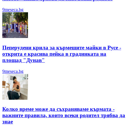
9meseca.bg
Пеперудени крила за кърмещите майки в Русе -
открита е красива пейка в градинката на
площад "Дунав"
9meseca.bg
Колко време може да съхраняваме кърмата -
важните правила, които всеки родител трябва да
знае