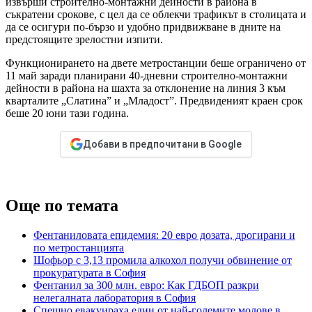
извърши строително-монтажни дейности в района в
съкратени срокове, с цел да се облекчи трафикът в столицата и
да се осигури по-бързо и удобно придвижване в дните на
предстоящите зрелостни изпити.
Функционирането на двете метростанции беше ограничено от
11 май заради планирани 40-дневни строително-монтажни
дейности в района на шахта за отклонение на линия 3 към
кварталите „Слатина” и „Младост”. Предвиденият краен срок
беше 20 юни тази година.
Добави в предпочитани в Google
Още по темата
Фентаниловата епидемия: 20 евро дозата, дрогирани и
по метростанцията
Шофьор с 3,13 промила алкохол получи обвинение от
прокуратурата в София
Фентанил за 300 млн. евро: Как ГДБОП разкри
нелегалната лаборатория в София
Спешно евакуираха един от най-големите молове в