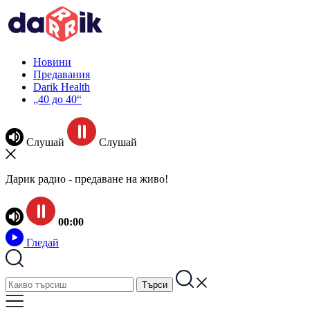
Новини
Предавания
Darik Health
„40 до 40“
Слушай
Слушай
Дарик радио - предаване на живо!
00:00
Гледай