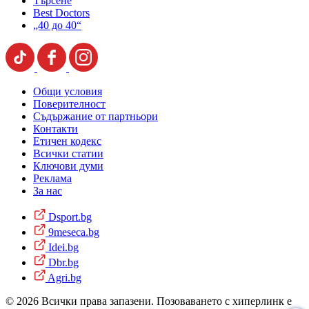
Търсене
Best Doctors
„40 до 40“
Общи условия
Поверителност
Съдържание от партньори
Контакти
Етичен кодекс
Всички статии
Ключови думи
Реклама
За нас
Dsport.bg
9meseca.bg
Idei.bg
Dbr.bg
Agri.bg
© 2026 Всички права запазени. Позоваването с хиперлинк е