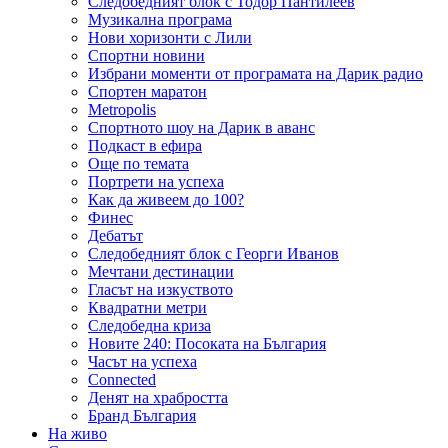
Следобедният блок с Тодор Пантилеев
Музикална програма
Нови хоризонти с Лили
Спортни новини
Избрани моменти от програмата на Дарик радио
Спортен маратон
Metropolis
Спортното шоу на Дарик в аванс
Подкаст в ефира
Още по темата
Портрети на успеха
Как да живеем до 100?
Финес
Дебатът
Следобедният блок с Георги Иванов
Мечтани дестинации
Гласът на изкуството
Квадратни метри
Следобедна криза
Новите 240: Посоката на България
Часът на успеха
Connected
Денят на храбростта
Бранд България
На живо