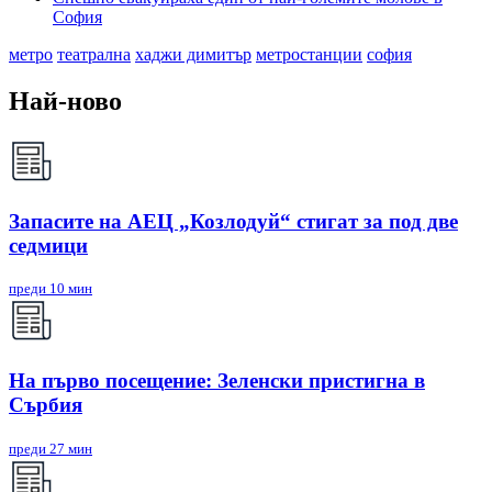
София
метро
театрална
хаджи димитър
метростанции
софия
Най-ново
Запасите на АЕЦ „Козлодуй“ стигат за под две
седмици
преди 10 мин
На първо посещение: Зеленски пристигна в
Сърбия
преди 27 мин