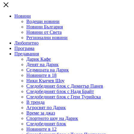
Новини
Водещи новини
Новини България
Новини от Света
Регионални новини
Любопитно
Програма
Предавания
Дарик Кафе
Денят на Дарик
Седмицата на Дарик
Новините в 18
Ники Кънчев Шоу
Следобедният блок с Димитър Панев
Следобедният блок с Надя Брайт
Следобедният блок с Гери Турийска
В тренда
Агросвят по Дарик
Време за джаз
Спортното шоу на Дарик
Следобедният блок
Новините в 12