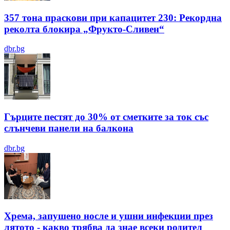
357 тона праскови при капацитет 230: Рекордна
реколта блокира „Фрукто-Сливен“
dbr.bg
Гърците пестят до 30% от сметките за ток със
слънчеви панели на балкона
dbr.bg
Хрема, запушено носле и ушни инфекции през
лятотo - какво трябва да знае всеки родител