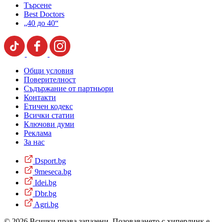
Търсене
Best Doctors
„40 до 40“
Общи условия
Поверителност
Съдържание от партньори
Контакти
Етичен кодекс
Всички статии
Ключови думи
Реклама
За нас
Dsport.bg
9meseca.bg
Idei.bg
Dbr.bg
Agri.bg
© 2026 Всички права запазени. Позоваването с хиперлинк е