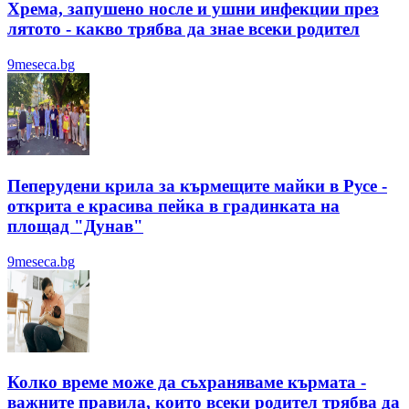
Хрема, запушено носле и ушни инфекции през
лятотo - какво трябва да знае всеки родител
9meseca.bg
Пеперудени крила за кърмещите майки в Русе -
открита е красива пейка в градинката на
площад "Дунав"
9meseca.bg
Колко време може да съхраняваме кърмата -
важните правила, които всеки родител трябва да