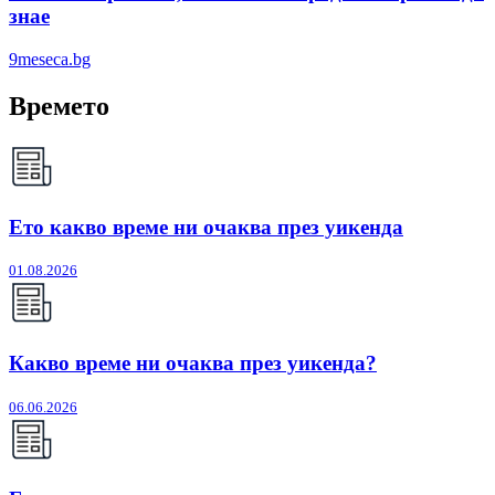
знае
9meseca.bg
Времето
Ето какво време ни очаква през уикенда
01.08.2026
Какво време ни очаква през уикенда?
06.06.2026