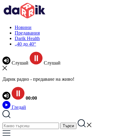
Новини
Предавания
Darik Health
„40 до 40“
Слушай
Слушай
Дарик радио - предаване на живо!
00:00
Гледай