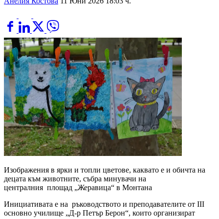
Анелия Костова
11 Юни 2026 18:03 ч.
Изображения в ярки и топли цветове, каквато е и обичта на
децата към животните, събра минувачи на
централния площад „Жеравица“ в Монтана
Инициативата е на ръководството и преподавателите от ІІІ
основно училище „Д-р Петър Берон“, които организират