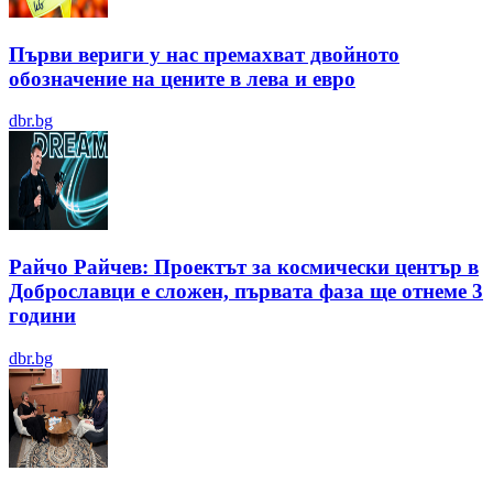
Първи вериги у нас премахват двойното
обозначение на цените в лева и евро
dbr.bg
Райчо Райчев: Проектът за космически център в
Доброславци е сложен, първата фаза ще отнеме 3
години
dbr.bg