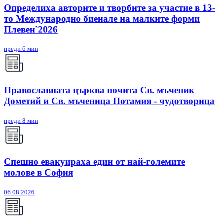
Определиха авторите и творбите за участие в 13-
то Международно биенале на малките форми
Плевен`2026
преди 6 мин
Православната църква почита Св. мъченик
Дометий и Св. мъченица Потамия - чудотворица
преди 8 мин
Спешно евакуираха един от най-големите
молове в София
06.08.2026