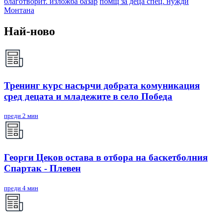
благотворит. изложба базар
помщ за деца спец. нужди
Монтана
Най-ново
Тренинг курс насърчи добрата комуникация
сред децата и младежите в село Победа
преди 2 мин
Георги Цеков остава в отбора на баскетболния
Спартак - Плевен
преди 4 мин