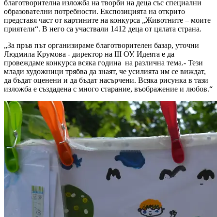
благотворителна изложба на творби на деца със специални
образователни потребности. Експозицията на открито
представя част от картините на конкурса „Животните – моите
приятели“. В него са участвали 1412 деца от цялата страна.
„За пръв път организираме благотворителен базар, уточни
Людмила Крумова - директор на ІІІ ОУ. Идеята е да
провеждаме конкурса всяка година на различна тема.- Тези
млади художници трябва да знаят, че усилията им се виждат,
да бъдат оценени и да бъдат насърчени. Всяка рисунка в тази
изложба е създадена с много старание, въображение и любов.“