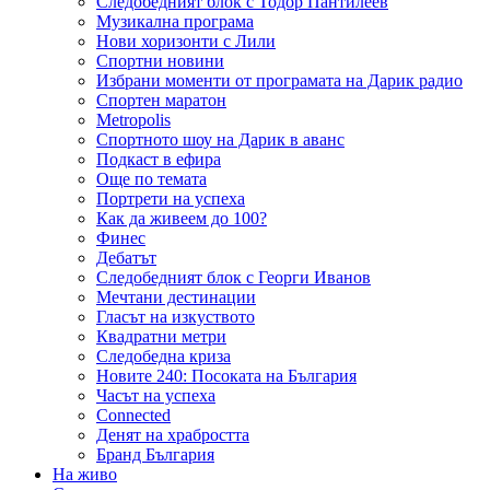
Следобедният блок с Тодор Пантилеев
Музикална програма
Нови хоризонти с Лили
Спортни новини
Избрани моменти от програмата на Дарик радио
Спортен маратон
Metropolis
Спортното шоу на Дарик в аванс
Подкаст в ефира
Още по темата
Портрети на успеха
Как да живеем до 100?
Финес
Дебатът
Следобедният блок с Георги Иванов
Мечтани дестинации
Гласът на изкуството
Квадратни метри
Следобедна криза
Новите 240: Посоката на България
Часът на успеха
Connected
Денят на храбростта
Бранд България
На живо