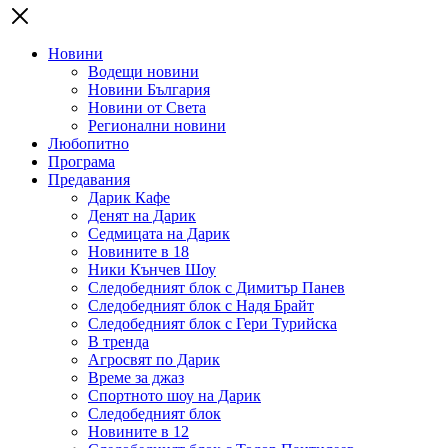
Новини
Водещи новини
Новини България
Новини от Света
Регионални новини
Любопитно
Програма
Предавания
Дарик Кафе
Денят на Дарик
Седмицата на Дарик
Новините в 18
Ники Кънчев Шоу
Следобедният блок с Димитър Панев
Следобедният блок с Надя Брайт
Следобедният блок с Гери Турийска
В тренда
Агросвят по Дарик
Време за джаз
Спортното шоу на Дарик
Следобедният блок
Новините в 12