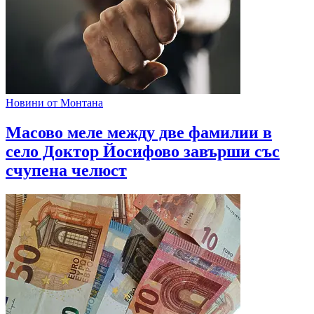
Новини от Монтана
Масово меле между две фамилии в
село Доктор Йосифово завърши със
счупена челюст