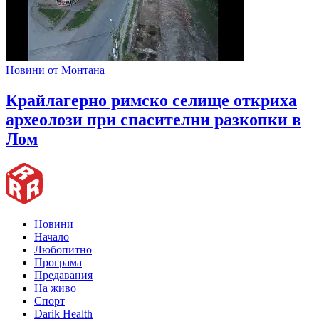
Новини от Монтана
Крайлагерно римско селище откриха
археолози при спасителни разкопки в
Лом
Новини
Начало
Любопитно
Програма
Предавания
На живо
Спорт
Darik Health