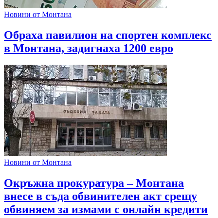
Новини от Монтана
Обраха павилион на спортен комплекс
в Монтана, задигнаха 1200 евро
Новини от Монтана
Окръжна прокуратура – Монтана
внесе в съда обвинителен акт срещу
обвиняем за измами с онлайн кредити