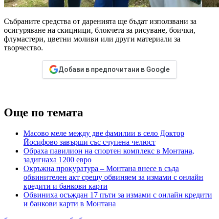
Събраните средства от даренията ще бъдат използвани за
осигуряване на скицници, блокчета за рисуване, боички,
флумастери, цветни моливи или други материали за
творчество.
Добави в предпочитани в Google
Още по темата
Масово меле между две фамилии в село Доктор
Йосифово завърши със счупена челюст
Обраха павилион на спортен комплекс в Монтана,
задигнаха 1200 евро
Окръжна прокуратура – Монтана внесе в съда
обвинителен акт срещу обвиняем за измами с онлайн
кредити и банкови карти
Обвиниха осъждан 17 пъти за измами с онлайн кредити
и банкови карти в Монтана