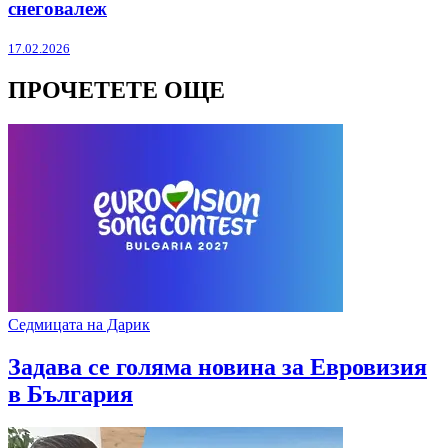
снеговалеж
17.02.2026
ПРОЧЕТЕТЕ ОЩЕ
Седмицата на Дарик
Задава се голяма новина за Евровизия
в България