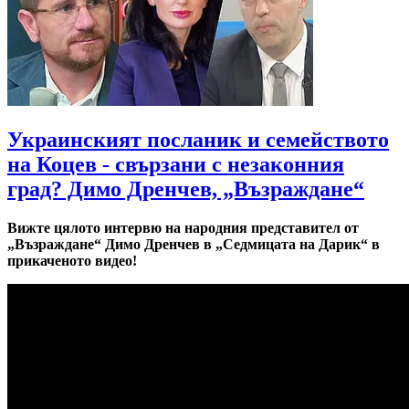
Украинският посланик и семейството
на Коцев - свързани с незаконния
град? Димо Дренчев, „Възраждане“
Вижте цялото интервю на народния представител от
„Възраждане“ Димо Дренчев в „Седмицата на Дарик“ в
прикаченото видео!