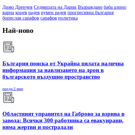
Димо Дренчев
Седмицата на Дарик
Възраждане
баба алино
варна
коцев
радев
румен радев
прогресивна българия
борислав сарафов
сарафов
политика
Най-ново
България поиска от Украйна цялата налична
информация за навлизането на дрон в
българското въздушно пространство
преди 2 мин
Областният управител на Габрово за взрива в
завода: Всички 300 работника са евакуирани,
няма жертви и пострадали