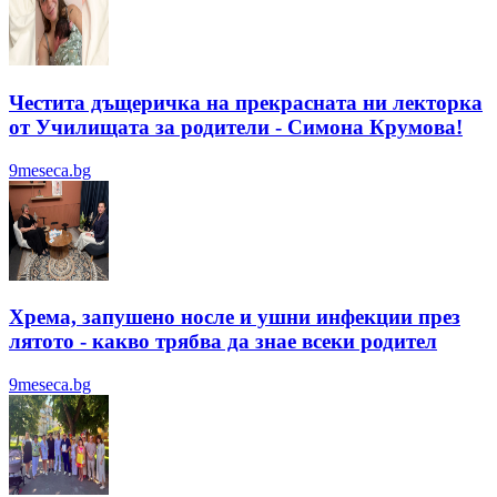
Честита дъщеричка на прекрасната ни лекторка
от Училищата за родители - Симона Крумова!
9meseca.bg
Хрема, запушено носле и ушни инфекции през
лятотo - какво трябва да знае всеки родител
9meseca.bg