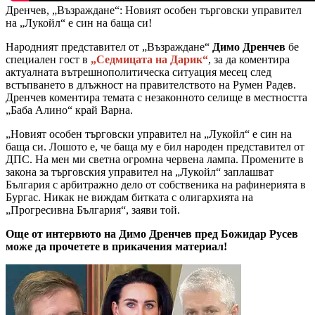
Дренчев, „Възраждане“: Новият особен търговски управител
на „Лукойл“ е син на баща си!
Народният представител от „Възраждане“
Димо Дренчев
бе
специален гост в
„Седмицата на Дарик“
, за да коментира
актуалната вътрешнополитическа ситуация месец след
встъпването в длъжност на правителството на Румен Радев.
Дренчев коментира темата с незаконното селище в местността
„Баба Алино“ край Варна.
„Новият особен търговски управител на „Лукойл“ е син на
баща си. Лошото е, че баща му е бил народен представител от
ДПС. На мен ми светна огромна червена лампа. Промените в
закона за търговския управител на „Лукойл“ заплашват
България с арбитражно дело от собственика на рафинерията в
Бургас. Никак не виждам битката с олигархията на
„Прогресивна България“, заяви той.
Още от интервюто на Димо Дренчев пред Божидар Русев
може да прочетете в прикачения материал!