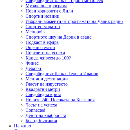
Следобедният блок с Тодор Пантилеев
Музикална програма
Нови хоризонти с Лили
Спортни новини
Избрани моменти от програмата на Дарик радио
Спортен маратон
Metropolis
Спортното шоу на Дарик в аванс
Подкаст в ефира
Още по темата
Портрети на успеха
Как да живеем до 100?
Финес
Дебатът
Следобедният блок с Георги Иванов
Мечтани дестинации
Гласът на изкуството
Квадратни метри
Следобедна криза
Новите 240: Посоката на България
Часът на успеха
Connected
Денят на храбростта
Бранд България
На живо