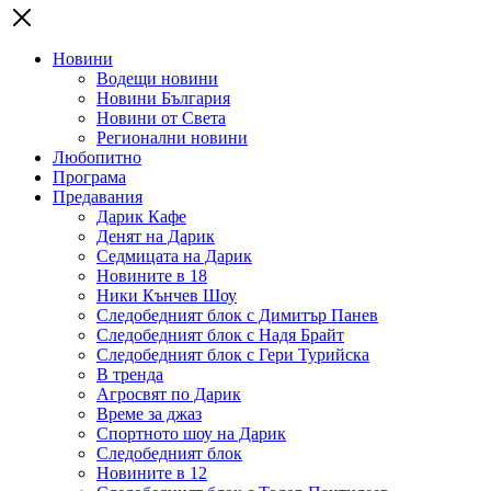
Новини
Водещи новини
Новини България
Новини от Света
Регионални новини
Любопитно
Програма
Предавания
Дарик Кафе
Денят на Дарик
Седмицата на Дарик
Новините в 18
Ники Кънчев Шоу
Следобедният блок с Димитър Панев
Следобедният блок с Надя Брайт
Следобедният блок с Гери Турийска
В тренда
Агросвят по Дарик
Време за джаз
Спортното шоу на Дарик
Следобедният блок
Новините в 12