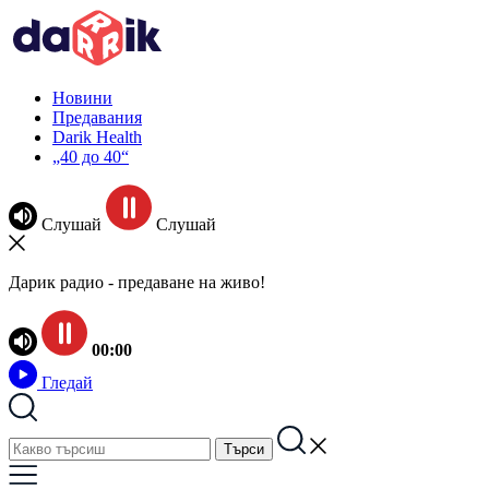
Новини
Предавания
Darik Health
„40 до 40“
Слушай
Слушай
Дарик радио - предаване на живо!
00:00
Гледай