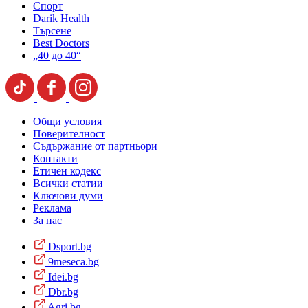
Спорт
Darik Health
Търсене
Best Doctors
„40 до 40“
Общи условия
Поверителност
Съдържание от партньори
Контакти
Етичен кодекс
Всички статии
Ключови думи
Реклама
За нас
Dsport.bg
9meseca.bg
Idei.bg
Dbr.bg
Agri.bg