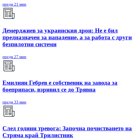
преди 21 мин
Демерджиев за украинския дрон: Не е бил
предназначен за нападение, а за работа с други
безпилотни системи
преди 27 мин
Емилиян Гебрев е собственик на завода за
боеприпаси, взривил се до Трявна
преди 33 мин
След години тревога: Започна почистването на
Стряма край Трилистник