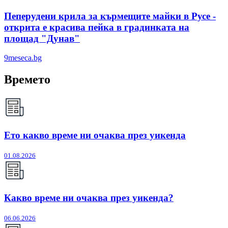
Пеперудени крила за кърмещите майки в Русе -
открита е красива пейка в градинката на
площад "Дунав"
9meseca.bg
Времето
Ето какво време ни очаква през уикенда
01.08.2026
Какво време ни очаква през уикенда?
06.06.2026