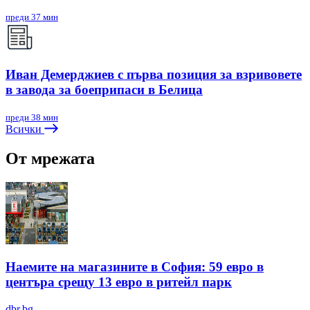
преди 37 мин
Иван Демерджиев с първа позиция за взривовете
в завода за боеприпаси в Белица
преди 38 мин
Всички
От мрежата
Наемите на магазините в София: 59 евро в
центъра срещу 13 евро в ритейл парк
dbr.bg