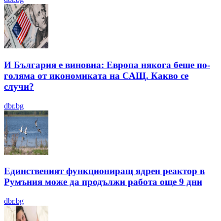
И България е виновна: Европа някога беше по-
голяма от икономиката на САЩ. Какво се
случи?
dbr.bg
Единственият функциониращ ядрен реактор в
Румъния може да продължи работа още 9 дни
dbr.bg