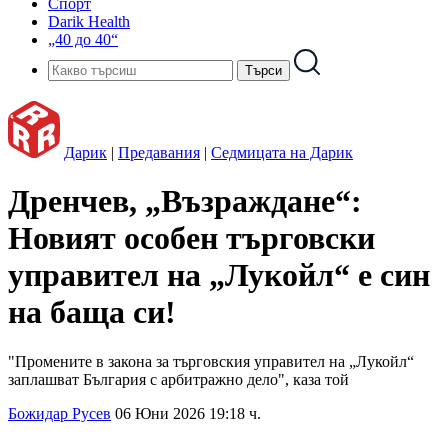
Спорт
Darik Health
„40 до 40“
Дарик
|
Предавания
|
Седмицата на Дарик
Дренчев, „Възраждане“:
Новият особен търговски
управител на „Лукойл“ е син
на баща си!
"Промените в закона за търговския управител на „Лукойл“
заплашват България с арбитражно дело", каза той
Божидар Русев
06 Юни 2026 19:18 ч.