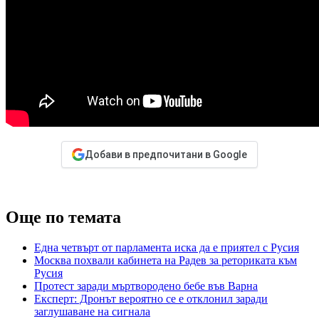
Добави в предпочитани в Google
Още по темата
Една четвърт от парламента иска да е приятел с Русия
Москва похвали кабинета на Радев за реториката към
Русия
Протест заради мъртвородено бебе във Варна
Експерт: Дронът вероятно се е отклонил заради
заглушаване на сигнала