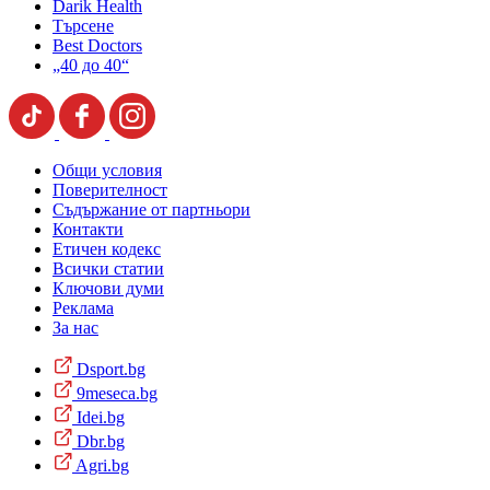
Darik Health
Търсене
Best Doctors
„40 до 40“
Общи условия
Поверителност
Съдържание от партньори
Контакти
Етичен кодекс
Всички статии
Ключови думи
Реклама
За нас
Dsport.bg
9meseca.bg
Idei.bg
Dbr.bg
Agri.bg