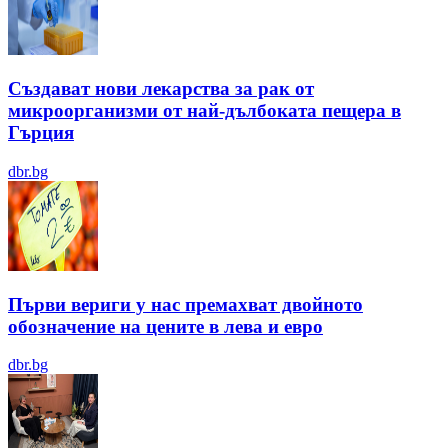
Създават нови лекарства за рак от
микроорганизми от най-дълбоката пещера в
Гърция
dbr.bg
Първи вериги у нас премахват двойното
обозначение на цените в лева и евро
dbr.bg