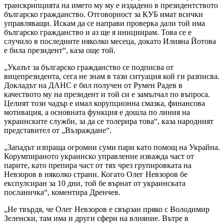
транскрипцията на името му му е издадено в президентството
българско гражданство. Отговорност за КУБ имат всички
управляващи. Искам да се направи проверка дали той има
българско гражданство и аз ще я инициирам. Това се е
случило в последните няколко месеца, докато Илияна Йотова
е била президент“, каза още той.
„Указът за българско гражданство се подписва от
вицепрезидента, сега не знам в тази ситуация кой ги разписва.
Докладът на ДАНС е бил получен от Румен Радев в
качеството му на президент и той си е замълчал по въпроса.
Целият този чадър е имал корупционна смазка, финансова
мотивация, а основната функция е дошла по линия на
украинските служби, за да се толерира това“, каза народният
представител от „Възраждане“.
„Западът изпраща огромни суми пари като помощ на Украйна.
Корумпираното украинско управление изважда част от
парите, като препира част от тях чрез групировката на
Невзоров в няколко страни. Когато Олег Невзоров бе
експулсиран за 10 дни, той бе върнат от украинската
посланичка“, коментира Дренчев.
„Не твърдя, че Олег Невзоров е свързан пряко с Володимир
Зеленски, там има и други сфери на влияние. Вътре в