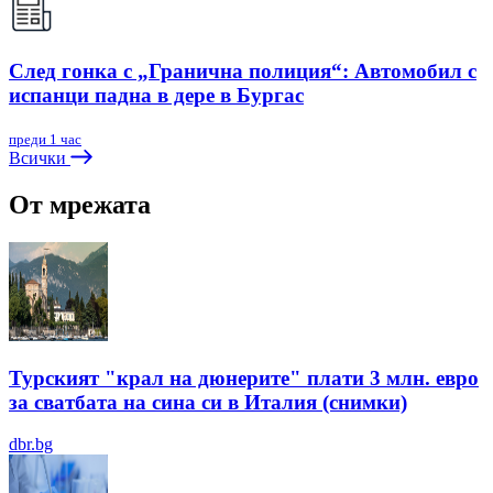
След гонка с „Гранична полиция“: Автомобил с
испанци падна в дере в Бургас
преди 1 час
Всички
От мрежата
Турският "крал на дюнерите" плати 3 млн. евро
за сватбата на сина си в Италия (снимки)
dbr.bg