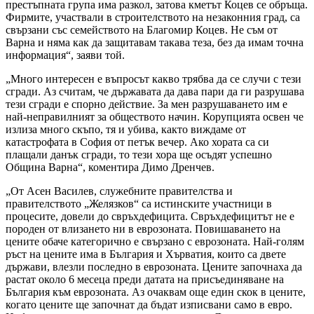
престъпната група има разкол, затова кметът Коцев се обръща.
Фирмите, участвали в строителството на незаконния град, са
свързани със семейството на Благомир Коцев. Не съм от
Варна и няма как да защитавам такава теза, без да имам точна
информация“, заяви той.
„Много интересен е въпросът какво трябва да се случи с тези
сгради. Аз считам, че държавата да дава пари да ги разрушава
тези сгради е спорно действие. За мен разрушаването им е
най-неправилният за обществото начин. Корупцията освен че
излиза много скъпо, тя и убива, както виждаме от
катастрофата в София от петък вечер. Ако хората са си
плащали данък сгради, то тези хора ще осъдят успешно
Община Варна“, коментира Димо Дренчев.
„От Асен Василев, служебните правителства и
правителството „Желязков“ са истинските участници в
процесите, довели до свръхдефицита. Свръхдефицитът не е
породен от влизането ни в еврозоната. Повишаването на
цените обаче категорично е свързано с еврозоната. Най-голям
ръст на цените има в България и Хърватия, които са двете
държави, влезли последно в еврозоната. Цените започнаха да
растат около 6 месеца преди датата на присъединяване на
България към еврозоната. Аз очаквам още един скок в цените,
когато цените ще започнат да бъдат изписвани само в евро.