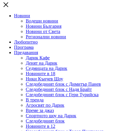
Новини
Водещи новини
Новини България
Новини от Света
Регионални новини
Любопитно
Програма
Предавания
Дарик Кафе
Денят на Дарик
Седмицата на Дарик
Новините в 18
Ники Кънчев Шоу
Следобедният блок с Димитър Панев
Следобедният блок с Надя Брайт
Следобедният блок с Гери Турийска
В тренда
Агросвят по Дарик
Време за джаз
Спортното шоу на Дарик
Следобедният блок
Новините в 12