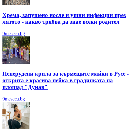
Хрема, запушено носле и ушни инфекции през
лятотo - какво трябва да знае всеки родител
9meseca.bg
Пеперудени крила за кърмещите майки в Русе -
открита е красива пейка в градинката на
площад "Дунав"
9meseca.bg