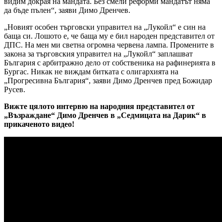
видим докрая на мандата. Без смели реформи мандатът няма
да бъде пълен“, заяви Димо Дренчев.
„Новият особен търговски управител на „Лукойл“ е син на
баща си. Лошото е, че баща му е бил народен представител от
ДПС. На мен ми светна огромна червена лампа. Промените в
закона за търговския управител на „Лукойл“ заплашват
България с арбитражно дело от собственика на рафинерията в
Бургас. Никак не виждам битката с олигархията на
„Прогресивна България“, заяви Димо Дренчев пред Божидар
Русев.
Вижте цялото интервю на народния представител от
„Възраждане“ Димо Дренчев в „Седмицата на Дарик“ в
прикаченото видео!