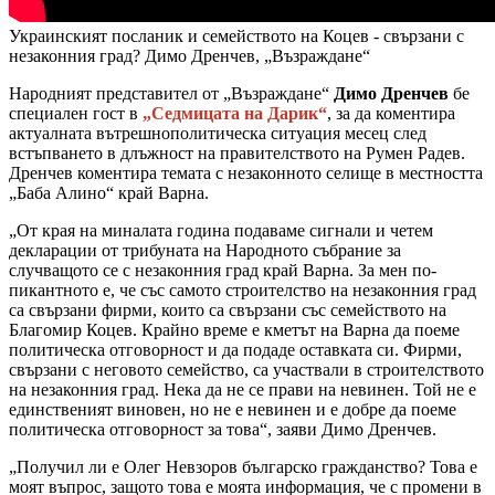
Украинският посланик и семейството на Коцев - свързани с
незаконния град? Димо Дренчев, „Възраждане“
Народният представител от „Възраждане“
Димо Дренчев
бе
специален гост в
„Седмицата на Дарик“
, за да коментира
актуалната вътрешнополитическа ситуация месец след
встъпването в длъжност на правителството на Румен Радев.
Дренчев коментира темата с незаконното селище в местността
„Баба Алино“ край Варна.
„От края на миналата година подаваме сигнали и четем
декларации от трибуната на Народното събрание за
случващото се с незаконния град край Варна. За мен по-
пикантното е, че със самото строителство на незаконния град
са свързани фирми, които са свързани със семейството на
Благомир Коцев. Крайно време е кметът на Варна да поеме
политическа отговорност и да подаде оставката си. Фирми,
свързани с неговото семейство, са участвали в строителството
на незаконния град. Нека да не се прави на невинен. Той не е
единственият виновен, но не е невинен и е добре да поеме
политическа отговорност за това“, заяви Димо Дренчев.
„Получил ли е Олег Невзоров българско гражданство? Това е
моят въпрос, защото това е моята информация, че с промени в