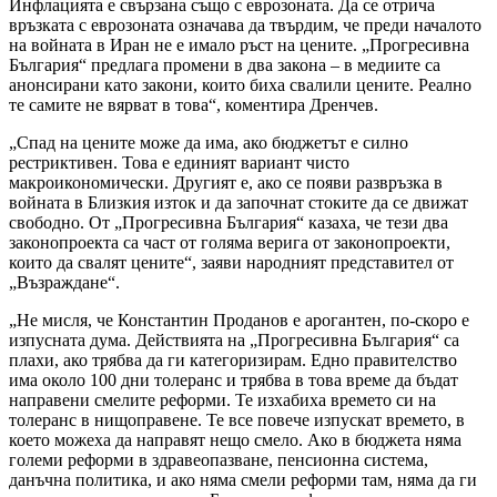
Инфлацията е свързана също с еврозоната. Да се отрича
връзката с еврозоната означава да твърдим, че преди началото
на войната в Иран не е имало ръст на цените. „Прогресивна
България“ предлага промени в два закона – в медиите са
анонсирани като закони, които биха свалили цените. Реално
те самите не вярват в това“, коментира Дренчев.
„Спад на цените може да има, ако бюджетът е силно
рестриктивен. Това е единият вариант чисто
макроикономически. Другият е, ако се появи развръзка в
войната в Близкия изток и да започнат стоките да се движат
свободно. От „Прогресивна България“ казаха, че тези два
законопроекта са част от голяма верига от законопроекти,
които да свалят цените“, заяви народният представител от
„Възраждане“.
„Не мисля, че Константин Проданов е арогантен, по-скоро е
изпусната дума. Действията на „Прогресивна България“ са
плахи, ако трябва да ги категоризирам. Едно правителство
има около 100 дни толеранс и трябва в това време да бъдат
направени смелите реформи. Те изхабиха времето си на
толеранс в нищоправене. Те все повече изпускат времето, в
което можеха да направят нещо смело. Ако в бюджета няма
големи реформи в здравеопазване, пенсионна система,
данъчна политика, и ако няма смели реформи там, няма да ги