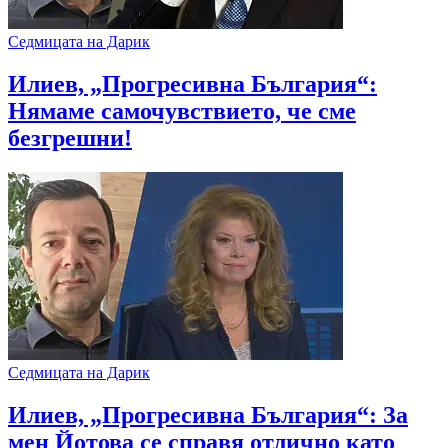
Седмицата на Дарик
Илиев, „Прогресивна България“:
Нямаме самочувствието, че сме
безгрешни!
Седмицата на Дарик
Илиев, „Прогресивна България“: За
мен Йотова се справя отлично като