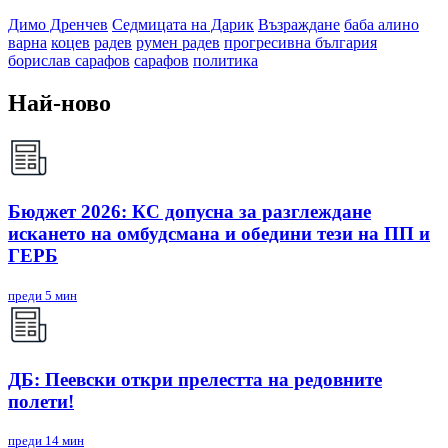
Димо Дренчев
Седмицата на Дарик
Възраждане
баба алино
варна
коцев
радев
румен радев
прогресивна българия
борислав сарафов
сарафов
политика
Най-ново
Бюджет 2026: КС допусна за разглеждане
искането на омбудсмана и обедини тези на ПП и
ГЕРБ
преди 5 мин
ДБ: Пеевски откри прелестта на редовните
полети!
преди 14 мин