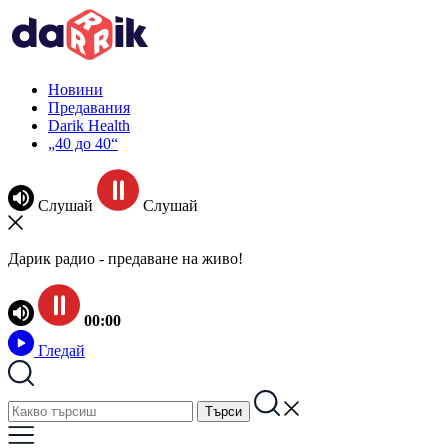
Новини
Предавания
Darik Health
„40 до 40“
Слушай
Слушай
Дарик радио - предаване на живо!
00:00
Гледай