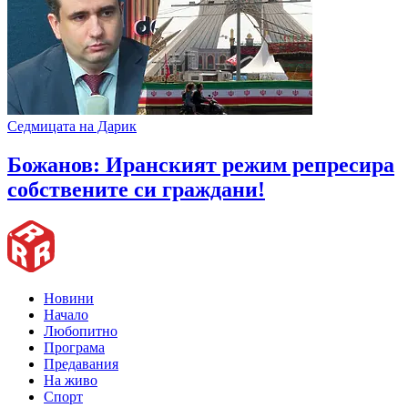
Седмицата на Дарик
Божанов: Иранският режим репресира
собствените си граждани!
Новини
Начало
Любопитно
Програма
Предавания
На живо
Спорт