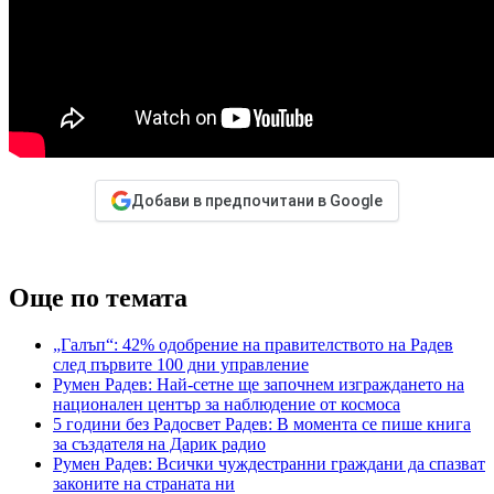
Добави в предпочитани в Google
Още по темата
„Галъп“: 42% одобрение на правителството на Радев
след първите 100 дни управление
Румен Радев: Най-сетне ще започнем изграждането на
национален център за наблюдение от космоса
5 години без Радосвет Радев: В момента се пише книга
за създателя на Дарик радио
Румен Радев: Всички чуждестранни граждани да спазват
законите на страната ни