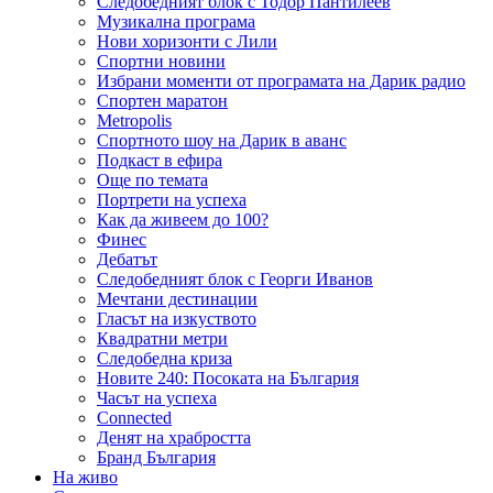
Следобедният блок с Тодор Пантилеев
Музикална програма
Нови хоризонти с Лили
Спортни новини
Избрани моменти от програмата на Дарик радио
Спортен маратон
Metropolis
Спортното шоу на Дарик в аванс
Подкаст в ефира
Още по темата
Портрети на успеха
Как да живеем до 100?
Финес
Дебатът
Следобедният блок с Георги Иванов
Мечтани дестинации
Гласът на изкуството
Квадратни метри
Следобедна криза
Новите 240: Посоката на България
Часът на успеха
Connected
Денят на храбростта
Бранд България
На живо