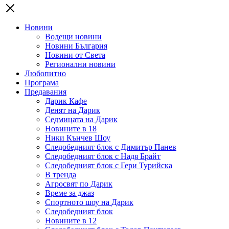
Новини
Водещи новини
Новини България
Новини от Света
Регионални новини
Любопитно
Програма
Предавания
Дарик Кафе
Денят на Дарик
Седмицата на Дарик
Новините в 18
Ники Кънчев Шоу
Следобедният блок с Димитър Панев
Следобедният блок с Надя Брайт
Следобедният блок с Гери Турийска
В тренда
Агросвят по Дарик
Време за джаз
Спортното шоу на Дарик
Следобедният блок
Новините в 12