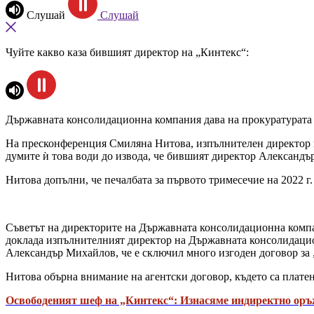
Слушай
Слушай
Чуйте какво каза бившият директор на „Кинтекс“:
Държавната консолидационна компания дава на прокуратурата 
На пресконференция Смиляна Нитова, изпълнителен директор на
думите ѝ това води до извода, че бившият директор Александ
Нитова допълни, че печалбата за първото тримесечие на 2022 г
Съветът на директорите на Държавната консолидационна компан
доклада изпълнителният директор на Държавната консолидацио
Александър Михайлов, че е сключил много изгоден договор за „
Нитова обърна внимание на агентски договор, където са плате
Освободеният шеф на „Кинтекс“: Изнасяме индиректно оръж