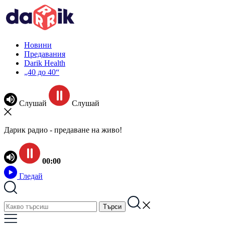
Новини
Предавания
Darik Health
„40 до 40“
Слушай
Слушай
Дарик радио - предаване на живо!
00:00
Гледай