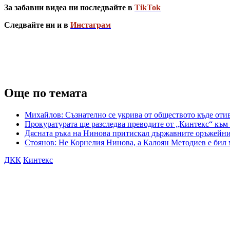
За забавни видеа ни последвайте в
TikTok
Следвайте ни и в
Инстаграм
Още по темата
Михайлов: Съзнателно се укрива от обществото къде оти
Прокуратурата ще разследва преводите от „Кинтекс“ към
Дясната ръка на Нинова притискал държавните оръжейни 
Стоянов: Не Корнелия Нинова, а Калоян Методиев е бил
ДКК
Кинтекс