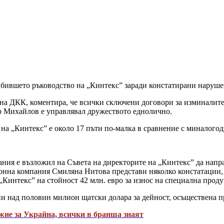
бившето ръководство на „Кинтекс” заради констатирани наруше
 ДКК, коментира, че всички сключени договори за изминалите 6
ър Михайлов е управлявал дружеството еднолично.
. на „Кинтекс” е около 17 пъти по-малка в сравнение с миналого
ия е възложил на Съвета на директорите на „Кинтекс” да напра
нна компания Смиляна Нитова представи няколко констатации, 
Кинтекс” на стойност 42 млн. евро за износ на специална проду
ни над половин милион щатски долара за дейност, осъществена п
ие за Украйна, всички в бранша знаят