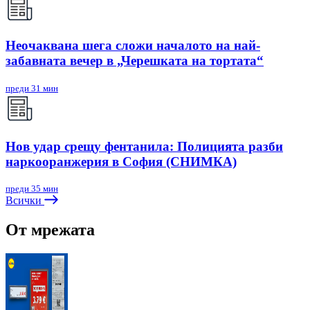
Неочаквана шега сложи началото на най-
забавната вечер в „Черешката на тортата“
преди 31 мин
Нов удар срещу фентанила: Полицията разби
наркооранжерия в София (СНИМКА)
преди 35 мин
Всички
От мрежата