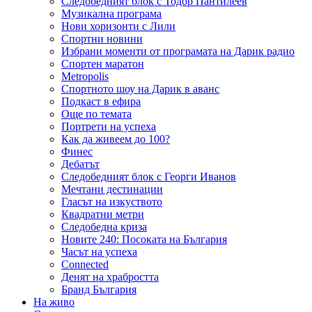
Следобедният блок с Тодор Пантилеев
Музикална програма
Нови хоризонти с Лили
Спортни новини
Избрани моменти от програмата на Дарик радио
Спортен маратон
Metropolis
Спортното шоу на Дарик в аванс
Подкаст в ефира
Още по темата
Портрети на успеха
Как да живеем до 100?
Финес
Дебатът
Следобедният блок с Георги Иванов
Мечтани дестинации
Гласът на изкуството
Квадратни метри
Следобедна криза
Новите 240: Посоката на България
Часът на успеха
Connected
Денят на храбростта
Бранд България
На живо