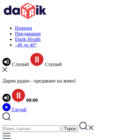
Новини
Предавания
Darik Health
„40 до 40“
Слушай
Слушай
Дарик радио - предаване на живо!
00:00
Гледай