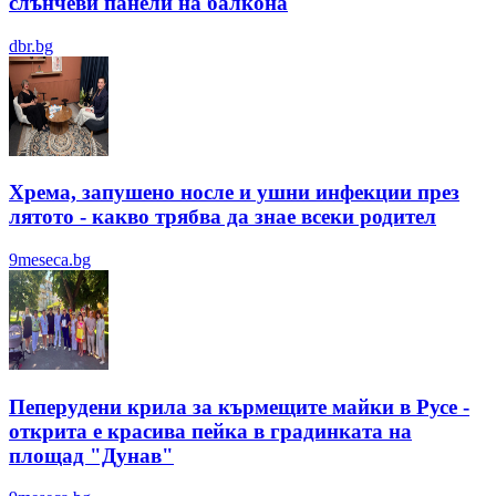
слънчеви панели на балкона
dbr.bg
Хрема, запушено носле и ушни инфекции през
лятотo - какво трябва да знае всеки родител
9meseca.bg
Пеперудени крила за кърмещите майки в Русе -
открита е красива пейка в градинката на
площад "Дунав"