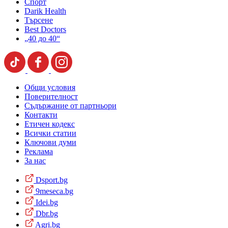
Спорт
Darik Health
Търсене
Best Doctors
„40 до 40“
Общи условия
Поверителност
Съдържание от партньори
Контакти
Етичен кодекс
Всички статии
Ключови думи
Реклама
За нас
Dsport.bg
9meseca.bg
Idei.bg
Dbr.bg
Agri.bg