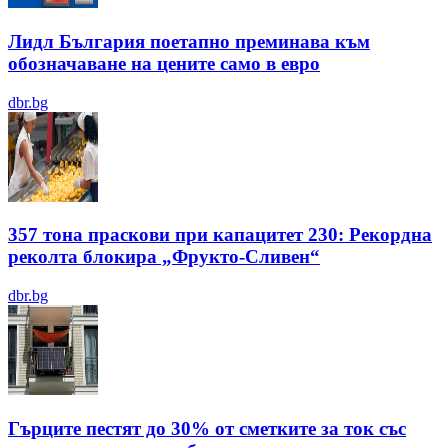
Лидл България поетапно преминава към
обозначаване на цените само в евро
dbr.bg
357 тона праскови при капацитет 230: Рекордна
реколта блокира „Фрукто-Сливен“
dbr.bg
Гърците пестят до 30% от сметките за ток със