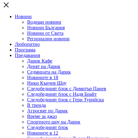
Новини
Водещи новини
Новини България
Новини от Света
Регионални новини
Любопитно
Програма
Предавания
Дарик Кафе
Денят на Дарик
Седмицата на Дарик
Новините в 18
Ники Кънчев Шоу
Следобедният блок с Димитър Панев
Следобедният блок с Надя Брайт
Следобедният блок с Гери Турийска
В тренда
Агросвят по Дарик
Време за джаз
Спортното шоу на Дарик
Следобедният блок
Новините в 12