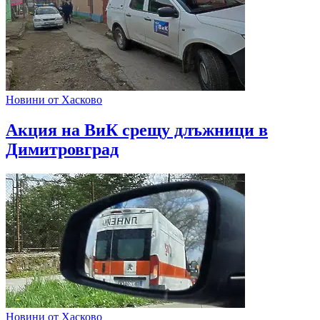
Новини от Хасково
Акция на ВиК срещу длъжници в
Димитровград
Новини от Хасково