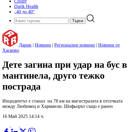
Спорт
Darik Health
„40 до 40“
Дарик
|
Новини
|
Регионални новини
|
Новини от
Хасково
Дете загина при удар на бус в
мантинела, друго тежко
пострада
Инцидентът е станал на 78 км на магистралата в отсечката
между Любимец и Харманли. Шофьорът също е ранен
16 Май 2025 14:14 ч.