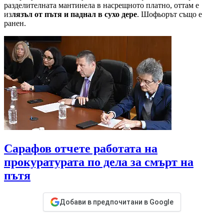
разделителната мантинела в насрещното платно, оттам е
из
лязъл от пътя и паднал в сухо дере
. Шофьорът също е
ранен.
Сарафов отчете работата на
прокуратурата по дела за смърт на
пътя
Добави в предпочитани в Google