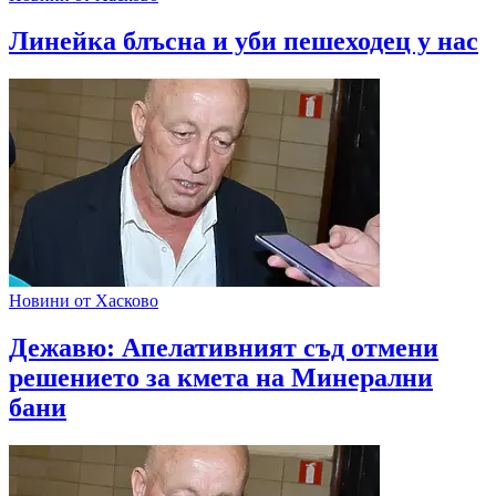
Линейка блъсна и уби пешеходец у нас
Новини от Хасково
Дежавю: Апелативният съд отмени
решението за кмета на Минерални
бани