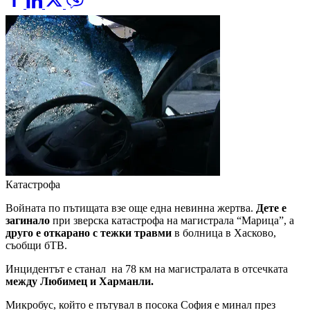
Катастрофа
Войната по пътищата взе още една невинна жертва.
Дете е
загинало
при зверска катастрофа на магистрала “Марица”, а
друго е откарано с тежки травми
в болница в Хасково,
съобщи бТВ.
Инцидентът е станал на 78 км на магистралата в отсечката
между Любимец и Харманли.
Микробус, който е пътувал в посока София е минал през