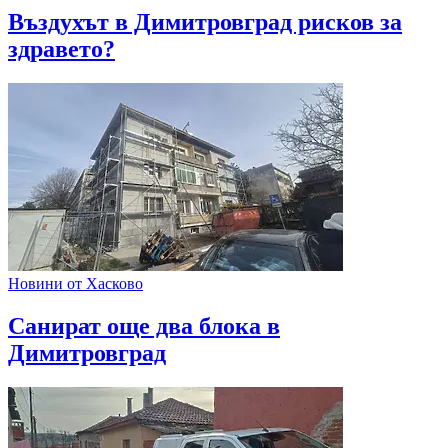
Въздухът в Димитровград рисков за
здравето?
Новини от Хасково
Санират още два блока в
Димитровград