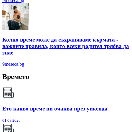
9meseca.bg
Колко време може да съхраняваме кърмата -
важните правила, които всеки родител трябва да
знае
9meseca.bg
Времето
Ето какво време ни очаква през уикенда
01.08.2026