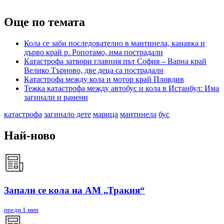
Още по темата
Кола се заби последователно в мантинела, канавка и
дърво край р. Ропотамо, има пострадали
Катастрофа затвори главния път София – Варна край
Велико Търново, две деца са пострадали
Катастрофа между кола и мотор край Пловдив
Тежка катастрофа между автобус и кола в Истанбул: Има
загинали и ранени
катастрофа
загинало дете
марица
мантинела
бус
Най-ново
Запали се кола на АМ „Тракия“
преди 1 мин