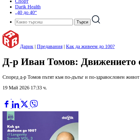
Спорт
Darik Health
„40 до 40“
Дарик
|
Предавания
|
Как да живеем до 100?
Д-р Иван Томов: Движението 
Според д-р Томов пътят към по-дълъг и по-здравословен живот з
19 Май 2026 17:33 ч.