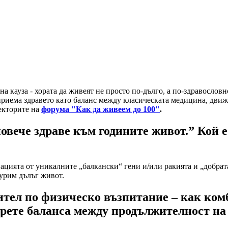
 кауза - хората да живеят не просто по-дълго, а по-здравословн
зприема здравето като баланс между класическата медицина, движ
екторите на
форума "Как да живеем до 100"
.
овече здраве към годините живот.” Кой е
цията от уникалните „балкански“ гени и/или ракията и „добрата х
гурим дълъг живот.
чител по физическо възпитание – как ко
ерете баланса между продължителност на