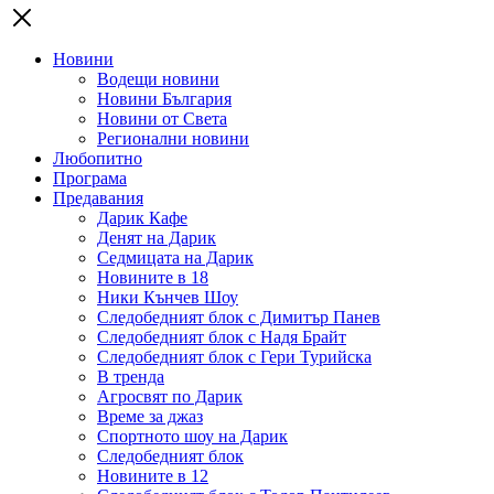
Новини
Водещи новини
Новини България
Новини от Света
Регионални новини
Любопитно
Програма
Предавания
Дарик Кафе
Денят на Дарик
Седмицата на Дарик
Новините в 18
Ники Кънчев Шоу
Следобедният блок с Димитър Панев
Следобедният блок с Надя Брайт
Следобедният блок с Гери Турийска
В тренда
Агросвят по Дарик
Време за джаз
Спортното шоу на Дарик
Следобедният блок
Новините в 12