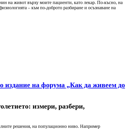
чин на живот върху моите пациенти, като лекар. По-късно, на
физиологията – към по-доброто разбиране и осъзнаване на
ото издание на форума „Как да живеем до
олетието: измери, разбери,
иалните решения, на популационно ниво. Например