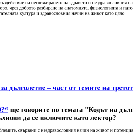
въздействие на неглижирането на здравето и нездравословния на
ро, чрез доброто разбиране на анатомията, физиологията и пато
ателната култура и здравословния начин на живот като цяло.
е за дълголетие – част от темите на трет
0?“
ще говорите по темата "Кодът на дълг
хнови да се включите като лектор?
облемите, свързани с нездравословния начин на живот и потенц