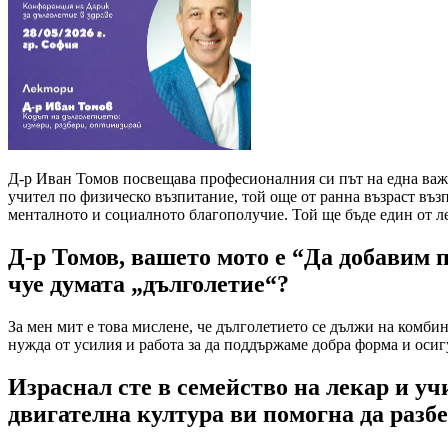
Д-р Иван Томов посвещава професионалния си път на една важна
учител по физическо възпитание, той още от ранна възраст въ
менталното и социалното благополучие. Той ще бъде един от л
Д-р Томов, вашето мото е “Да добавим п
чуе думата „дълголетие“?
За мен мит е това мислене, че дълголетието се дължи на комбина
нужда от усилия и работа за да поддържаме добра форма и оси
Израснал сте в семейство на лекар и у
двигателна култура ви помогна да разб