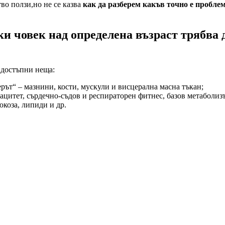
во ползи,но не се казва
как да разберем какъв точно е проблем
ки човек над определена възраст трябва д
 достъпни неща:
рът“ – мазнини, кости, мускули и висцерална масна тъкан;
цитет, сърдечно-съдов и респираторен фитнес, базов метаболиз
юкоза, липиди и др.