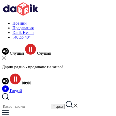
Новини
Предавания
Darik Health
„40 до 40“
Слушай
Слушай
Дарик радио - предаване на живо!
00:00
Гледай