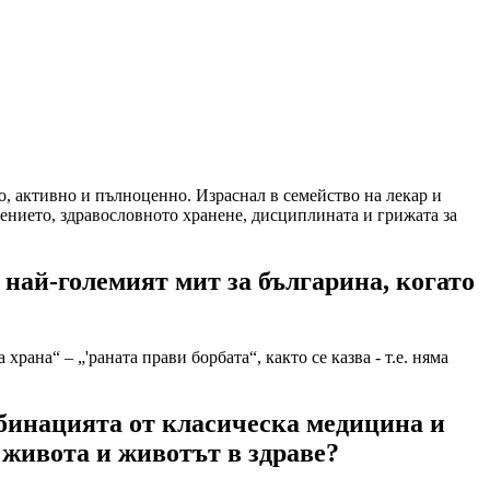
о, активно и пълноценно. Израснал в семейство на лекар и
ението, здравословното хранене, дисциплината и грижата за
 най-големият мит за българина, когато
рана“ – „'раната прави борбата“, както се казва - т.е. няма
мбинацията от класическа медицина и
 живота и животът в здраве?