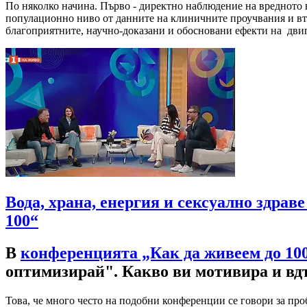
По няколко начина. Първо - директно наблюдение на вредното 
популационно ниво от данните на клиничните проучвания и вто
благоприятните, научно-доказани и обосновани ефекти на двиг
Вода, храна, енергия и сексуално здрав
100“
В
конференцията „Как да живеем до 10
оптимизирай". Какво ви мотивира и вдъ
Това, че много често на подобни конференции се говори за пр