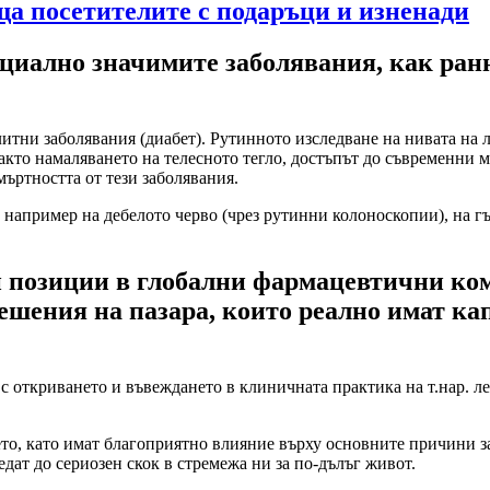
ща посетителите с подаръци и изненади
оциално значимите заболявания, как ран
итни заболявания (диабет). Рутинното изследване на нивата на л
акто намаляването на телесното тегло, достъпът до съвременни
мъртността от тези заболявания.
- например на дебелото черво (чрез рутинни колоноскопии), на г
ки позиции в глобални фармацевтични к
шения на пазара, които реално имат кап
 с откриването и въвеждането в клиничната практика на т.нар. 
ето, като имат благоприятно влияние върху основните причини з
дат до сериозен скок в стремежа ни за по-дълъг живот.