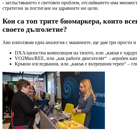
- затлъстяването е световен проблем, отслабването има множест
стратегии за постигане на здравните ни цели.
Кои са топ трите биомаркера, които все
своето дълголетие?
Ако използвам една аналогия с машините, ще дам три прости и
DXA/цялостна композиция на тялото, или „какъв е хардуе
VO2Max/RЕЕ, или „как работи двигателят“ - аеробен капа
Кръвни изследвания, или „какъв е вътрешния терен“ – гл