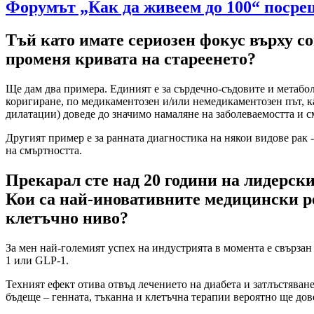
Форумът „Как да живеем до 100“ посре
Тъй като имате сериозен фокус върху с
променя кривата на стареенето?
Ще дам два примера. Единият е за сърдечно-съдовите и метабол
коригиране, по медикаментозен и/или немедикаментозен път, к
дилатации) доведе до значимо намаляне на заболеваемостта и с
Другият пример е за ранната диагностика на някои видове рак 
на смъртността.
Прекарал сте над 20 години на лидерс
Кои са най-иновативните медицински ре
клетъчно ниво?
За мен най-големият успех на индустрията в момента е свързан
1 или GLP-1.
Техният ефект отива отвъд лечението на диабета и затлъстяван
бъдеще – генната, тъканна и клетъчна терапии вероятно ще дове