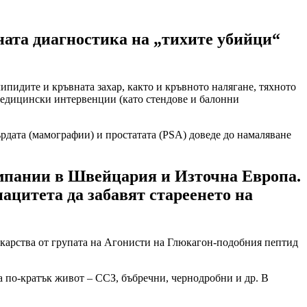
ната диагностика на „тихите убийци“
ипидите и кръвната захар, както и кръвното налягане, тяхното
 медицински интервенции (като стендове и балонни
ърдата (мамографии) и простатата (PSA) доведе до намаляване
омпании в Швейцария и Източна Европа.
ацитета да забавят стареенето на
лекарства от групата на Агонисти на Глюкагон-подобния пептид
а по-кратък живот – ССЗ, бъбречни, чернодробни и др. В