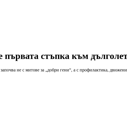
е първата стъпка към дълголе
апочва не с митове за „добри гени“, а с профилактика, движение