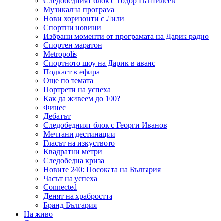
Следобедният блок с Тодор Пантилеев
Музикална програма
Нови хоризонти с Лили
Спортни новини
Избрани моменти от програмата на Дарик радио
Спортен маратон
Metropolis
Спортното шоу на Дарик в аванс
Подкаст в ефира
Още по темата
Портрети на успеха
Как да живеем до 100?
Финес
Дебатът
Следобедният блок с Георги Иванов
Мечтани дестинации
Гласът на изкуството
Квадратни метри
Следобедна криза
Новите 240: Посоката на България
Часът на успеха
Connected
Денят на храбростта
Бранд България
На живо