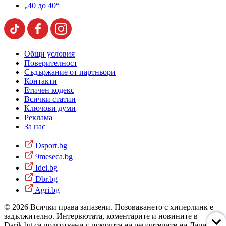
„40 до 40“
Общи условия
Поверителност
Съдържание от партньори
Контакти
Етичен кодекс
Всички статии
Ключови думи
Реклама
За нас
Dsport.bg
9meseca.bg
Idei.bg
Dbr.bg
Agri.bg
© 2026 Всички права запазени. Позоваването с хиперлинк е
задължително. Интервютата, коментарите и новините в
Darik.bg са подготвени с помощта на репортерите на Дарик