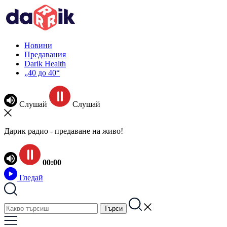
Новини
Предавания
Darik Health
„40 до 40“
Слушай
Слушай
Дарик радио - предаване на живо!
00:00
Гледай