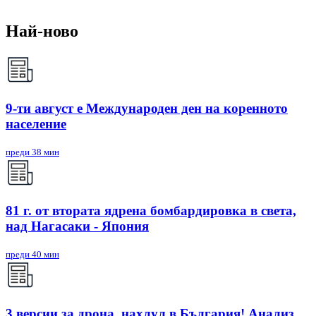
Най-ново
9-ти август е Международен ден на коренното
население
преди 38 мин
81 г. от втората ядрена бомбардировка в света,
над Нагасаки - Япония
преди 40 мин
3 версии за дрона, нахлул в България! Анализ