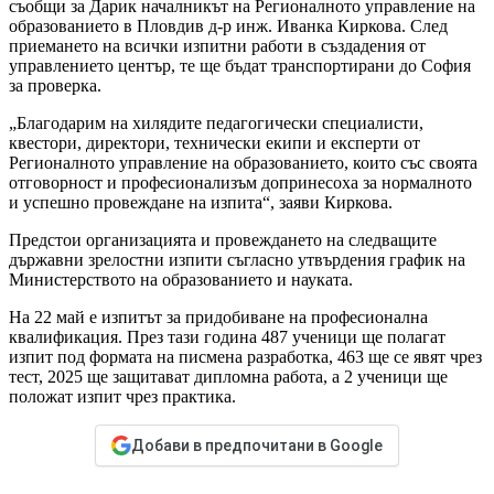
съобщи за Дарик началникът на Регионалното управление на
образованието в Пловдив д-р инж. Иванка Киркова. След
приемането на всички изпитни работи в създадения от
управлението център, те ще бъдат транспортирани до София
за проверка.
„Благодарим на хилядите педагогически специалисти,
квестори, директори, технически екипи и експерти от
Регионалното управление на образованието, които със своята
отговорност и професионализъм допринесоха за нормалното
и успешно провеждане на изпита“, заяви Киркова.
Предстои организацията и провеждането на следващите
държавни зрелостни изпити съгласно утвърдения график на
Министерството на образованието и науката.
На 22 май е изпитът за придобиване на професионална
квалификация. През тази година 487 ученици ще полагат
изпит под формата на писмена разработка, 463 ще се явят чрез
тест, 2025 ще защитават дипломна работа, а 2 ученици ще
положат изпит чрез практика.
Добави в предпочитани в Google