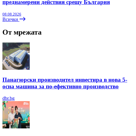
преднамерени действия срещу България
08.08.2026
Всички
От мрежата
Панагюрски производител инвестира в нова 5-
осна машина за по-ефективно производство
dbr.bg