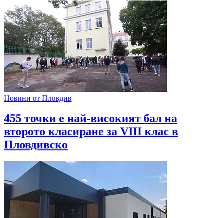
Новини от Пловдив
455 точки е най-високият бал на
второто класиране за VIII клас в
Пловдивско