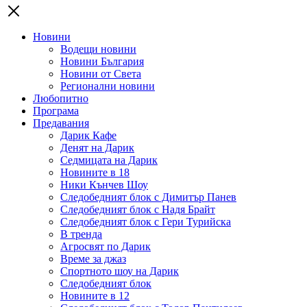
Новини
Водещи новини
Новини България
Новини от Света
Регионални новини
Любопитно
Програма
Предавания
Дарик Кафе
Денят на Дарик
Седмицата на Дарик
Новините в 18
Ники Кънчев Шоу
Следобедният блок с Димитър Панев
Следобедният блок с Надя Брайт
Следобедният блок с Гери Турийска
В тренда
Агросвят по Дарик
Време за джаз
Спортното шоу на Дарик
Следобедният блок
Новините в 12