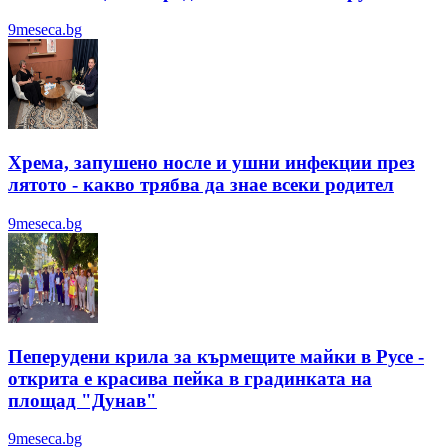
9meseca.bg
Хрема, запушено носле и ушни инфекции през
лятотo - какво трябва да знае всеки родител
9meseca.bg
Пеперудени крила за кърмещите майки в Русе -
открита е красива пейка в градинката на
площад "Дунав"
9meseca.bg