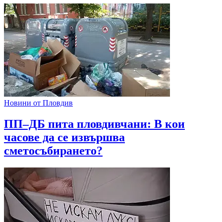
Новини от Пловдив
ПП–ДБ пита пловдивчани: В кои
часове да се извършва
сметосъбирането?