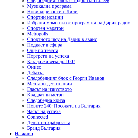
Следобедният блок с Тодор Пантилеев
Музикална програма
Нови хоризонти с Лили
Спортни новини
Избрани моменти от програмата на Дарик радио
Спортен маратон
Metropolis
Спортното шоу на Дарик в аванс
Подкаст в ефира
Още по темата
Портрети на успеха
Как да живеем до 100?
Финес
Дебатът
Следобедният блок с Георги Иванов
Мечтани дестинации
Гласът на изкуството
Квадратни метри
Следобедна криза
Новите 240: Посоката на България
Часът на успеха
Connected
Денят на храбростта
Бранд България
На живо