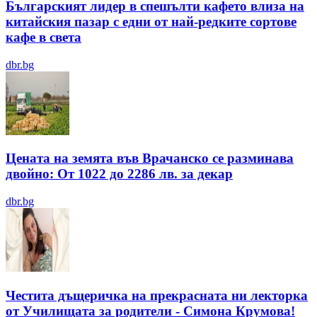
Българският лидер в спешълти кафето влиза на
китайския пазар с едни от най-редките сортове
кафе в света
dbr.bg
Цената на земята във Врачанско се разминава
двойно: От 1022 до 2286 лв. за декар
dbr.bg
Честита дъщеричка на прекрасната ни лекторка
от Училищата за родители - Симона Крумова!