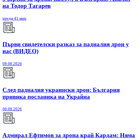
на Тодор Тагарев
преди 41 мин
Първи свидетелски разказ за падналия дрон у
нас (ВИДЕО)
08.08.2026
След падналия украински дрон: България
привика посланика на Украйна
08.08.2026
Адмирал Ефтимов за дрона край Кардам: Няма