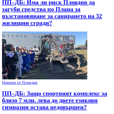
ПП–ДБ: Има ли риск Пловдив да
загуби средства по Плана за
възстановяване за санирането на 32
жилищни сгради?
Новини от Пловдив
ПП–ДБ: Защо спортният комплекс за
близо 7 млн. лева до двете езикови
гимназии остава недовършен?