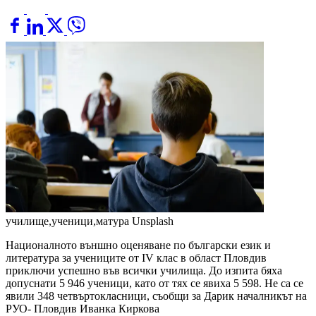
училище,ученици,матура
Unsplash
Националното външно оценяване по български език и
литература за учениците от IV клас в област Пловдив
приключи успешно във всички училища. До изпита бяха
допуснати 5 946 ученици, като от тях се явиха 5 598. Не са се
явили 348 четвъртокласници, съобщи за Дарик началникът на
РУО- Пловдив Иванка Киркова