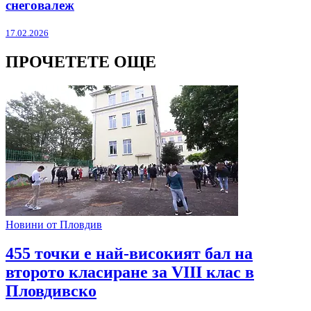
снеговалеж
17.02.2026
ПРОЧЕТЕТЕ ОЩЕ
Новини от Пловдив
455 точки е най-високият бал на
второто класиране за VIII клас в
Пловдивско