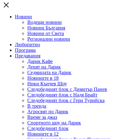
Новини
Водещи новини
Новини България
Новини от Света
Регионални новини
Любопитно
Програма
Предавания
Дарик Кафе
Денят на Дарик
Седмицата на Дарик
Новините в 18
Ники Кънчев Шоу
Следобедният блок с Димитър Панев
Следобедният блок с Надя Брайт
Следобедният блок с Гери Турийска
В тренда
Агросвят по Дарик
Време за джаз
Спортното шоу на Дарик
Следобедният блок
Новините в 12