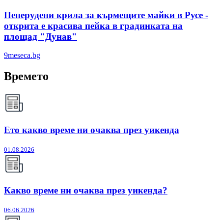
Пеперудени крила за кърмещите майки в Русе -
открита е красива пейка в градинката на
площад "Дунав"
9meseca.bg
Времето
Ето какво време ни очаква през уикенда
01.08.2026
Какво време ни очаква през уикенда?
06.06.2026