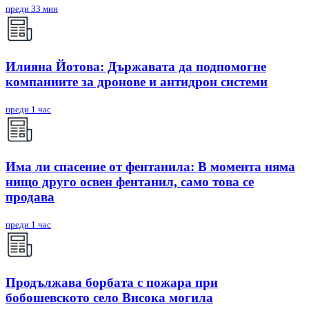
преди 33 мин
Илияна Йотова: Държавата да подпомогне
компаниите за дронове и антидрон системи
преди 1 час
Има ли спасение от фентанила: В момента няма
нищо друго освен фентанил, само това се
продава
преди 1 час
Продължава борбата с пожара при
бобошевското село Висока могила