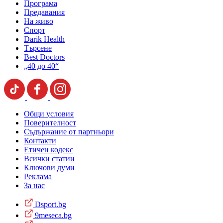
Програма
Предавания
На живо
Спорт
Darik Health
Търсене
Best Doctors
„40 до 40“
Общи условия
Поверителност
Съдържание от партньори
Контакти
Етичен кодекс
Всички статии
Ключови думи
Реклама
За нас
Dsport.bg
9meseca.bg