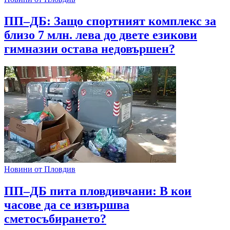
ПП–ДБ: Защо спортният комплекс за
близо 7 млн. лева до двете езикови
гимназии остава недовършен?
Новини от Пловдив
ПП–ДБ пита пловдивчани: В кои
часове да се извършва
сметосъбирането?