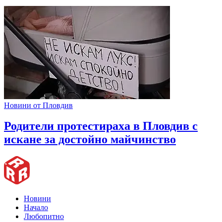
Новини от Пловдив
Родители протестираха в Пловдив с
искане за достойно майчинство
Новини
Начало
Любопитно