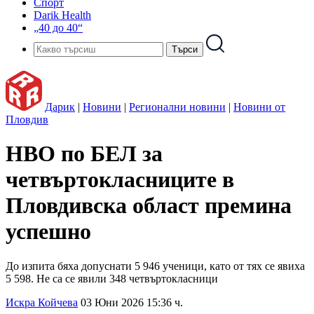
Спорт
Darik Health
„40 до 40“
Дарик
|
Новини
|
Регионални новини
|
Новини от
Пловдив
НВО по БЕЛ за
четвъртокласниците в
Пловдивска област премина
успешно
До изпита бяха допуснати 5 946 ученици, като от тях се явиха
5 598. Не са се явили 348 четвъртокласници
Искра Койчева
03 Юни 2026 15:36 ч.