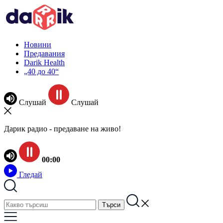
Новини
Предавания
Darik Health
„40 до 40“
Слушай
Слушай
Дарик радио - предаване на живо!
00:00
Гледай