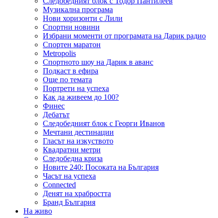
Следобедният блок с Тодор Пантилеев
Музикална програма
Нови хоризонти с Лили
Спортни новини
Избрани моменти от програмата на Дарик радио
Спортен маратон
Metropolis
Спортното шоу на Дарик в аванс
Подкаст в ефира
Още по темата
Портрети на успеха
Как да живеем до 100?
Финес
Дебатът
Следобедният блок с Георги Иванов
Мечтани дестинации
Гласът на изкуството
Квадратни метри
Следобедна криза
Новите 240: Посоката на България
Часът на успеха
Connected
Денят на храбростта
Бранд България
На живо