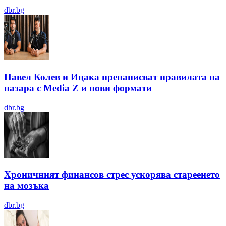
dbr.bg
Павел Колев и Ицака пренаписват правилата на
пазара с Media Z и нови формати
dbr.bg
Хроничният финансов стрес ускорява стареенето
на мозъка
dbr.bg