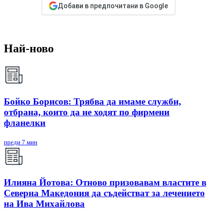
Добави в предпочитани в Google
Най-ново
Бойко Борисов: Трябва да имаме служби,
отбрана, които да не ходят по фирмени
фланелки
преди 7 мин
Илияна Йотова: Отново призовавам властите в
Северна Македония да съдействат за лечението
на Ива Михайлова