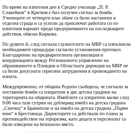
По време на изпитния ден в Средно училище „П. Р.
Славейков“ в Кричим е бил получен сигнал за бомба.
Учениците от четвърти клас обаче са били настанени в
отделна сграда и са успели да приключат работата си по
изпитния вариант преди предприемането на последващите
действия, обясни Киркова.
По думите й, след сигнала служителите на МВР са изпълнили
необходимите процедури съгласно установения протокол.
Благодарение на предварителната организация и
координацията между Регионалното управление на
образованието в Пловдив и Областната дирекция на МВР не
са били допуснати сериозни затруднения в провеждането на
изпита.
Междувременно, от община Родопи съобщиха, че сигнали за
поставени бомби са изпратени в две детски градини на
територията на общината. Имейлите са изпратени малко след
9:00 часа тази сутрин на дублиращ имейл на детска градина
„Синчец“ в Браниполе и на имейл на детска градина „Първи
юни“ в Брестовица. Директорите са действали по плана за
противодействие на тероризма, като децата и персоналът са
били изведени на безопасно място.