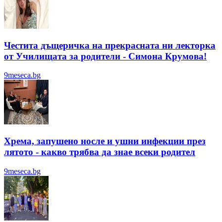
Честита дъщеричка на прекрасната ни лекторка
от Училищата за родители - Симона Крумова!
9meseca.bg
Хрема, запушено носле и ушни инфекции през
лятотo - какво трябва да знае всеки родител
9meseca.bg