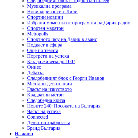
Следобедният блок с Тодор Пантилеев
Музикална програма
Нови хоризонти с Лили
Спортни новини
Избрани моменти от програмата на Дарик радио
Спортен маратон
Metropolis
Спортното шоу на Дарик в аванс
Подкаст в ефира
Още по темата
Портрети на успеха
Как да живеем до 100?
Финес
Дебатът
Следобедният блок с Георги Иванов
Мечтани дестинации
Гласът на изкуството
Квадратни метри
Следобедна криза
Новите 240: Посоката на България
Часът на успеха
Connected
Денят на храбростта
Бранд България
На живо