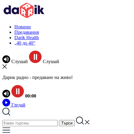
Новини
Предавания
Darik Health
„40 до 40“
Слушай
Слушай
Дарик радио - предаване на живо!
00:00
Гледай