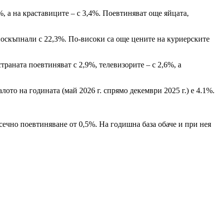
%, а на краставиците – с 3,4%. Поевтиняват още яйцата,
поскъпнали с 22,3%. По-високи са още цените на куриерските
раната поевтиняват с 2,9%, телевизорите – с 2,6%, а
лото на годината (май 2026 г. спрямо декември 2025 г.) е 4.1%.
сечно поевтиняване от 0,5%. На годишна база обаче и при нея