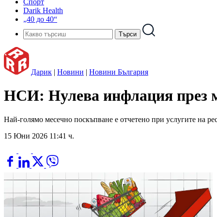
Спорт
Darik Health
„40 до 40“
Дарик
|
Новини
|
Новини България
НСИ: Нулева инфлация през ма
Най-голямо месечно поскъпване е отчетено при услугите на ре
15 Юни 2026 11:41 ч.