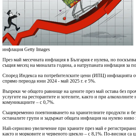
инфлация
Getty Images
През май месечната инфлация в България е нулева, но поскъпва
същия месец на миналата година, а натрупаната инфлация за п
Според Индекса на потребителските цени (ИПЦ) инфлацията от н
спрямо периода юни 2024 - май 2025 г. е 5%.
Въпреки че общото равнище на цените през май остава без про
услугите на ресторантите и хотелите, както и при алкохолните
комуникациите – с 0,7%.
Същевременно поевтиняването на хранителните продукти и безал
останалите групи и задържат общата инфлация на нулево ниво з
Най-сериозно увеличение при храните през май е регистрирано 
както и морковите и червеното цвекло – с 8,1%. По-високи са ц