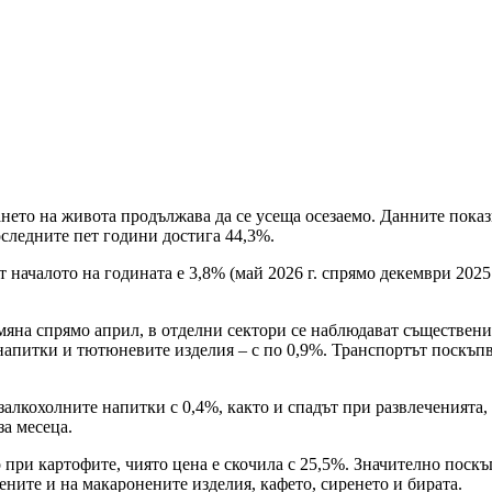
нето на живота продължава да се усеща осезаемо. Данните показв
оследните пет години достига 44,3%.
ачалото на годината е 3,8% (май 2026 г. спрямо декември 2025 г
мяна спрямо април, в отделни сектори се наблюдават съществен
 напитки и тютюневите изделия – с по 0,9%. Транспортът поскъпв
кохолните напитки с 0,4%, както и спадът при развлеченията, с
а месеца.
при картофите, чиято цена е скочила с 25,5%. Значително поскъп
ените и на макаронените изделия, кафето, сиренето и бирата.