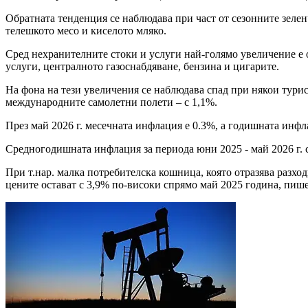
Обратната тенденция се наблюдава при част от сезонните зеленч
телешкото месо и киселото мляко.
Сред нехранителните стоки и услуги най-голямо увеличение е о
услуги, централното газоснабдяване, бензина и цигарите.
На фона на тези увеличения се наблюдава спад при някои турис
международните самолетни полети – с 1,1%.
През май 2026 г. месечната инфлация е 0.3%, а годишната инфлац
Средногодишната инфлация за периода юни 2025 - май 2026 г. с
При т.нар. малка потребителска кошница, която отразява разхо
цените остават с 3,9% по-високи спрямо май 2025 година, пи