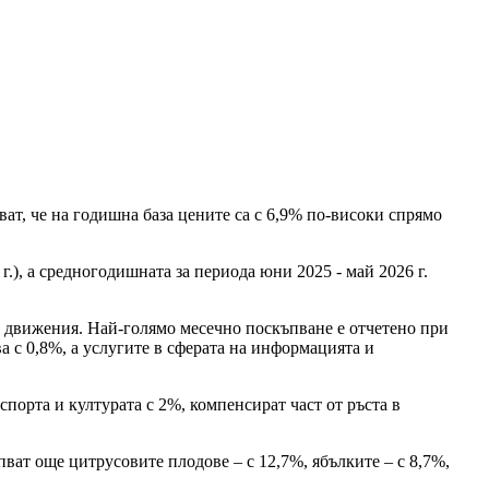
ат, че на годишна база цените са с 6,9% по-високи спрямо
.), а средногодишната за периода юни 2025 - май 2026 г.
и движения. Най-голямо месечно поскъпване е отчетено при
а с 0,8%, а услугите в сферата на информацията и
порта и културата с 2%, компенсират част от ръста в
ват още цитрусовите плодове – с 12,7%, ябълките – с 8,7%,