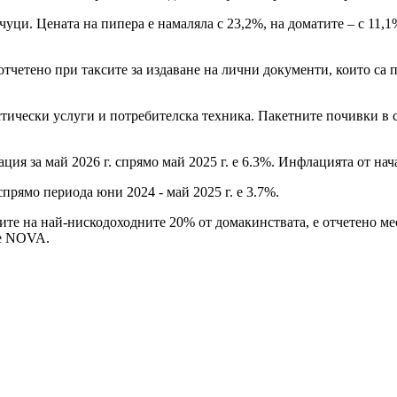
уци. Цената на пипера е намаляла с 23,2%, на доматите – с 11,1
тчетено при таксите за издаване на лични документи, които са 
тически услуги и потребителска техника. Пакетните почивки в ст
ия за май 2026 г. спрямо май 2025 г. е 6.3%. Инфлацията от нача
прямо периода юни 2024 - май 2025 г. е 3.7%.
дите на най-нискодоходните 20% от домакинствата, е отчетено ме
ше NOVA.