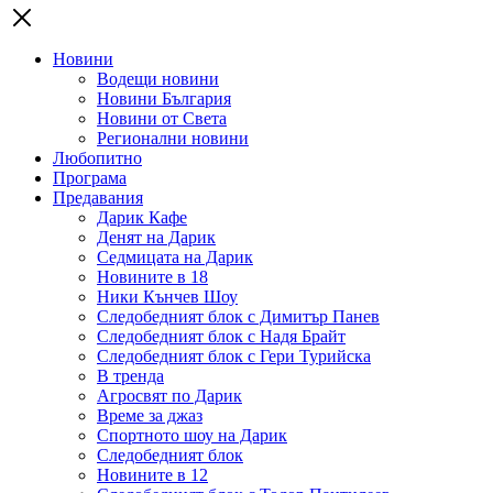
Новини
Водещи новини
Новини България
Новини от Света
Регионални новини
Любопитно
Програма
Предавания
Дарик Кафе
Денят на Дарик
Седмицата на Дарик
Новините в 18
Ники Кънчев Шоу
Следобедният блок с Димитър Панев
Следобедният блок с Надя Брайт
Следобедният блок с Гери Турийска
В тренда
Агросвят по Дарик
Време за джаз
Спортното шоу на Дарик
Следобедният блок
Новините в 12