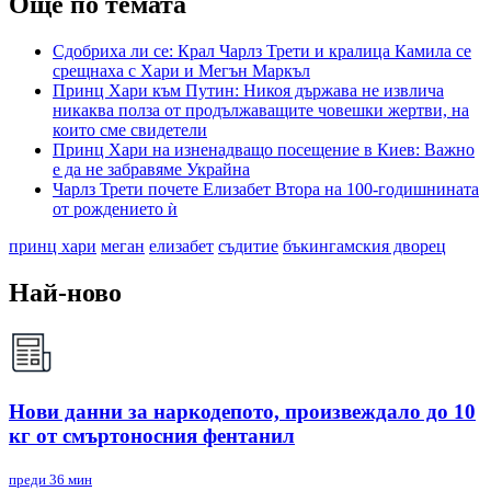
Още по темата
Сдобриха ли се: Крал Чарлз Трети и кралица Камила се
срещнаха с Хари и Мегън Маркъл
Принц Хари към Путин: Никоя държава не извлича
никаква полза от продължаващите човешки жертви, на
които сме свидетели
Принц Хари на изненадващо посещение в Киев: Важно
е да не забравяме Украйна
Чарлз Трети почете Елизабет Втора на 100-годишнината
от рождението ѝ
принц хари
меган
елизабет
съдитие
бъкингамския дворец
Най-ново
Нови данни за наркодепото, произвеждало до 10
кг от смъртоносния фентанил
преди 36 мин