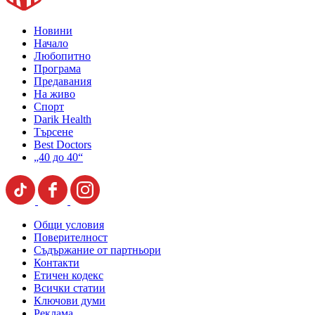
Новини
Начало
Любопитно
Програма
Предавания
На живо
Спорт
Darik Health
Търсене
Best Doctors
„40 до 40“
Общи условия
Поверителност
Съдържание от партньори
Контакти
Етичен кодекс
Всички статии
Ключови думи
Реклама