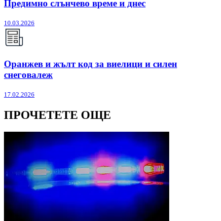
Предимно слънчево време и днес
10.03.2026
Оранжев и жълт код за виелици и силен
снеговалеж
17.02.2026
ПРОЧЕТЕТЕ ОЩЕ