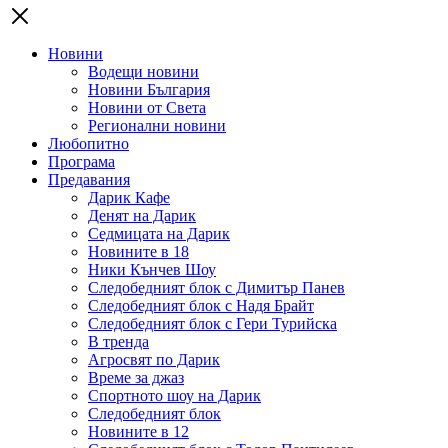
Новини
Водещи новини
Новини България
Новини от Света
Регионални новини
Любопитно
Програма
Предавания
Дарик Кафе
Денят на Дарик
Седмицата на Дарик
Новините в 18
Ники Кънчев Шоу
Следобедният блок с Димитър Панев
Следобедният блок с Надя Брайт
Следобедният блок с Гери Турийска
В тренда
Агросвят по Дарик
Време за джаз
Спортното шоу на Дарик
Следобедният блок
Новините в 12