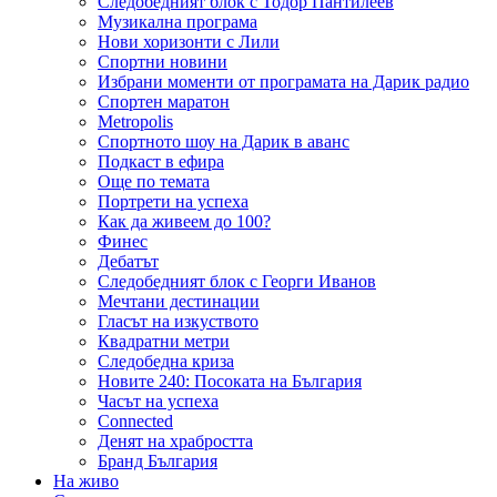
Следобедният блок с Тодор Пантилеев
Музикална програма
Нови хоризонти с Лили
Спортни новини
Избрани моменти от програмата на Дарик радио
Спортен маратон
Metropolis
Спортното шоу на Дарик в аванс
Подкаст в ефира
Още по темата
Портрети на успеха
Как да живеем до 100?
Финес
Дебатът
Следобедният блок с Георги Иванов
Мечтани дестинации
Гласът на изкуството
Квадратни метри
Следобедна криза
Новите 240: Посоката на България
Часът на успеха
Connected
Денят на храбростта
Бранд България
На живо