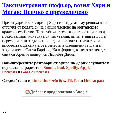
Таксиметровият шофьор, возил Хари и
Меган: Всичко е преувеличено
През януари 2020 г. принц Хари и съпругата му решиха да се
оттеглят от ролята си на висши членове на британското
кралско семейство. Те загубиха възможността официално да
представляват монарха при пътувания, да изпълняват други
церемониални задължения и да използват титлата техни
височества. Двойката се премести в Съединените щати и
закупи дом в Санта Барбара, Калифорния, където отглеждат
сина си Арчи и дъщеря си Лилибет Даяна.
Най-интересните разговори от ефира на Дарик слушайте в
подкаста на радиото в
Soundcloud
,
Spotify
,
Apple
Podcasts
и
Google Podcasts
Следвайте ни в
LinkedIn
,
Фейсбук
,
TikTok
и
Инстаграм
Добави в предпочитани в Google