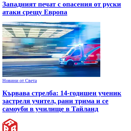
Западният печат с опасения от руски
атаки срещу Европа
Новини от Света
Кървава стрелба: 14-годишен ученик
застреля учител, рани трима и се
самоуби в училище в Тайланд