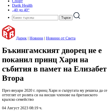
Спорт
Darik Health
„40 до 40“
Дарик
|
Новини
|
Новини от Света
Бъкингамският дворец не е
поканил принц Хари на
събития в памет на Елизабет
Втора
През януари 2020 г. принц Хари и съпругата му решиха да се
оттеглят от ролята си на висши членове на британското
кралско семейство
04 Август 2023 08:19 ч.