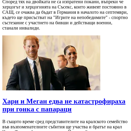
Според тях на двойката не са изпратени покани, въпреки че
херцогът и херцогинята на Съсекс, които живеят постоянно в
САЩ, се очаква да бъдат в Германия в началото на септември,
където ще присъстват на "Игрите на непобедимите" - спортно
състезание с участието на бивши и действащи военни,
станали инвалиди.
Хари и Меган едва не катастрофираха
при гонка с папараци
В същото време сред представителите на кралското семейство
във възпоменателните събития ще участва и братът на крал