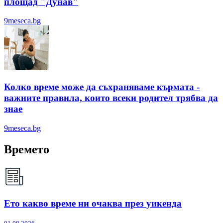
площад "Дунав"
9meseca.bg
Колко време може да съхраняваме кърмата -
важните правила, които всеки родител трябва да
знае
9meseca.bg
Времето
Ето какво време ни очаква през уикенда