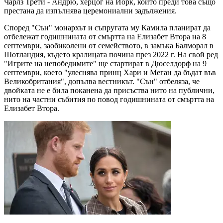
Чарлз Трети - Андрю, херцог на Йорк, който преди това също
престана да изпълнява церемониални задължения.
Според "Сън" монархът и съпругата му Камила планират да
отбележат годишнината от смъртта на Елизабет Втора на 8
септември, заобиколени от семейството, в замъка Балморал в
Шотландия, където кралицата почина през 2022 г. На свой ред
"Игрите на непобедимите" ще стартират в Дюселдорф на 9
септември, което "улеснява принц Хари и Меган да бъдат във
Великобритания", допълва вестникът. "Сън" отбеляза, че
двойката не е била поканена да присъства нито на публични,
нито на частни събития по повод годишнината от смъртта на
Елизабет Втора.