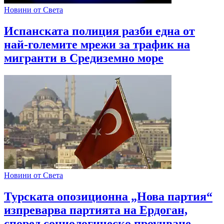
Новини от Света
Испанската полиция разби една от
най-големите мрежи за трафик на
мигранти в Средиземно море
Новини от Света
Турската опозиционна „Нова партия“
изпреварва партията на Ердоган,
според социологическо проучване