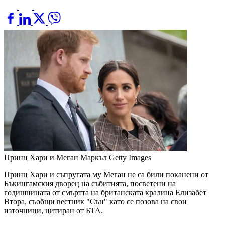
Принц Хари и Меган Маркъл
Getty Images
Принц Хари и съпругата му Меган не са били поканени от
Бъкингамския дворец на събитията, посветени на
годишнината от смъртта на британската кралица Елизабет
Втора, съобщи вестник "Сън" като се позова на свои
източници, цитиран от БТА.