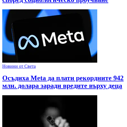
Новини от Света
Осъдиха Meta да плати рекордните 942
млн. долара заради вредите върху деца