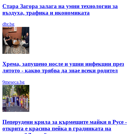
Стара Загора залага на умни технологии за
въздуха, трафика и икономиката
dbr.bg
Хрема, запушено носле и ушни инфекции през
лятотo - какво трябва да знае всеки родител
9meseca.bg
Пеперудени крила за кърмещите майки в Русе -
открита е красива пейка в градинката на