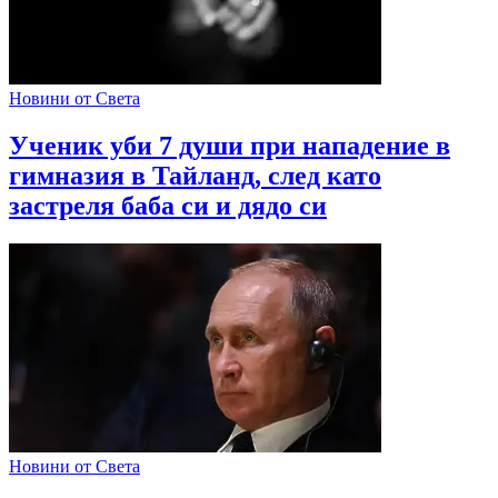
Новини от Света
Ученик уби 7 души при нападение в
гимназия в Тайланд, след като
застреля баба си и дядо си
Новини от Света