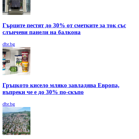
Гърците пестят до 30% от сметките за ток със
слънчеви панели на балкона
dbr.bg
Гръцкото кисело мляко завладява Европа,
въпреки че е до 30% по-скъпо
dbr.bg