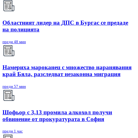
Областният лидер на ДПС в Бургас се предаде
на полицията
преди 48 мин
Намериха мароканец с множество наранявания
край Бяла, разследват незаконна миграция
преди 57 мин
Шофьор с 3,13 промила алкохол получи
обвинение от прокуратурата в София
преди 1 час