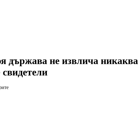
я държава не извлича никаква
 свидетели
рите