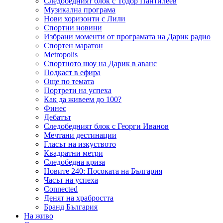
Следобедният блок с Тодор Пантилеев
Музикална програма
Нови хоризонти с Лили
Спортни новини
Избрани моменти от програмата на Дарик радио
Спортен маратон
Metropolis
Спортното шоу на Дарик в аванс
Подкаст в ефира
Още по темата
Портрети на успеха
Как да живеем до 100?
Финес
Дебатът
Следобедният блок с Георги Иванов
Мечтани дестинации
Гласът на изкуството
Квадратни метри
Следобедна криза
Новите 240: Посоката на България
Часът на успеха
Connected
Денят на храбростта
Бранд България
На живо