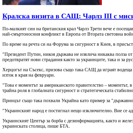
Кралска визита в САЩ: Чарлз III с мис
По-малкият син на британския крал Чарлз Трети вече е посещава
най-смъртоносния конфликт в Европа от Втората световна вой
По време на речта си на Форума за сигурност в Киев, в присъс
"Президент Путин, никоя държава не извлича никаква полза от 
предотвратят нови страдания както за украинците, така и за рус
Херцогът на Съсекс, призова също така САЩ да играят водеща 
изток в края на февруари.
"Това е моментът за американското правителство – моментът, в
трайна роля в глобалната сигурност и стратегическата стабилнос
Принцът също така похвали Украйна като пример за "държавно
"Украинският народ е постигнал нещо изключително. Вие се ада
Украинският Център за борба с дезинформацията, както и желе
украинската столица, пише БТА.