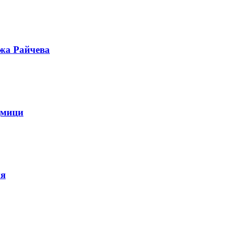
ужа Райчева
дмици
ия