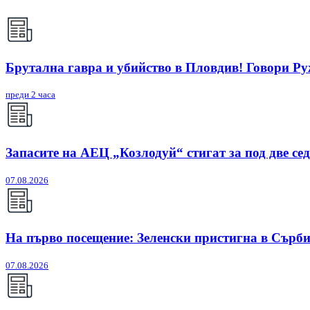
Брутална гавра и убийство в Пловдив! Говори Р
преди 2 часа
Запасите на АЕЦ „Козлодуй“ стигат за под две се
07.08.2026
На първо посещение: Зеленски пристигна в Сърб
07.08.2026