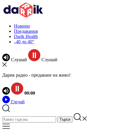
Новини
Предавания
Darik Health
„40 до 40“
Слушай
Слушай
Дарик радио - предаване на живо!
00:00
Гледай