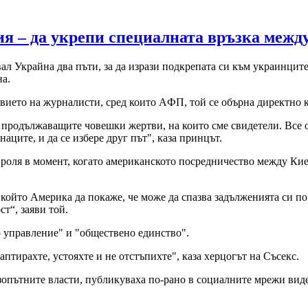
ия – да укрепи специалната връзка между
л Украйна два пъти, за да изрази подкрепата си към украинците,
на.
твието на журналисти, сред които AФП, той се обърна директно 
продължаващите човешки жертви, на които сме свидетели. Все ощ
наците, и да се избере друг път", каза принцът.
роля в момент, когато американското посредничество между Кие
 който Америка да покаже, че може да спазва задълженията си п
т“, заяви той.
 управление" и "обществено единство".
птирахте, устояхте и не отстъпихте", каза херцогът на Съсекс.
зопътните власти, публикуваха по-рано в социалните мрежи видео