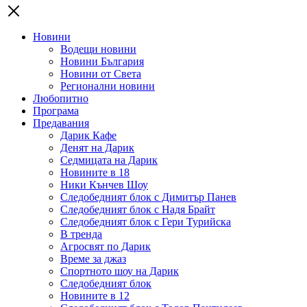
Новини
Водещи новини
Новини България
Новини от Света
Регионални новини
Любопитно
Програма
Предавания
Дарик Кафе
Денят на Дарик
Седмицата на Дарик
Новините в 18
Ники Кънчев Шоу
Следобедният блок с Димитър Панев
Следобедният блок с Надя Брайт
Следобедният блок с Гери Турийска
В тренда
Агросвят по Дарик
Време за джаз
Спортното шоу на Дарик
Следобедният блок
Новините в 12