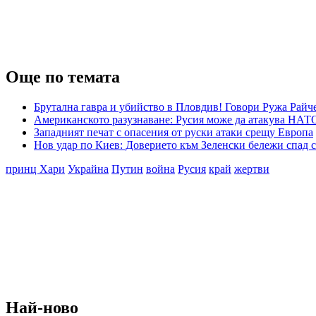
Още по темата
Брутална гавра и убийство в Пловдив! Говори Ружа Райч
Американското разузнаване: Русия може да атакува НАТО
Западният печат с опасения от руски атаки срещу Европа
Нов удар по Киев: Доверието към Зеленски бележи спад с
принц Хари
Украйна
Путин
война
Русия
край
жертви
Най-ново