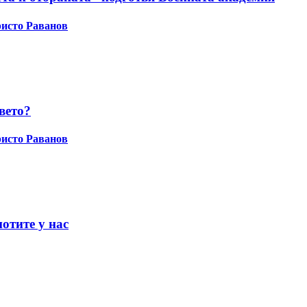
исто Раванов
вето?
исто Раванов
отите у нас