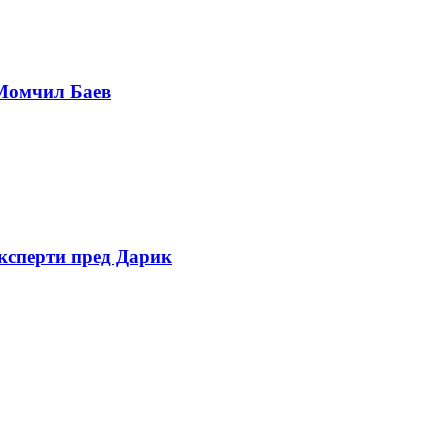
 Момчил Баев
експерти пред Дарик