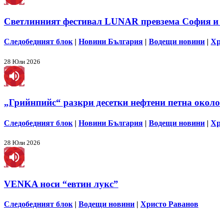
Светлинният фестивал LUNAR превзема София и
Следобедният блок
|
Новини България
|
Водещи новини
|
Хр
28 Юли 2026
„Грийнпийс“ разкри десетки нефтени петна около
Следобедният блок
|
Новини България
|
Водещи новини
|
Хр
28 Юли 2026
VENKA носи “евтин лукс”
Следобедният блок
|
Водещи новини
|
Христо Раванов