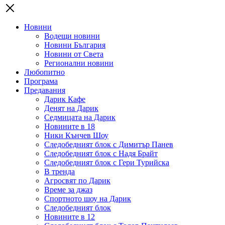
Новини
Водещи новини
Новини България
Новини от Света
Регионални новини
Любопитно
Програма
Предавания
Дарик Кафе
Денят на Дарик
Седмицата на Дарик
Новините в 18
Ники Кънчев Шоу
Следобедният блок с Димитър Панев
Следобедният блок с Надя Брайт
Следобедният блок с Гери Турийска
В тренда
Агросвят по Дарик
Време за джаз
Спортното шоу на Дарик
Следобедният блок
Новините в 12