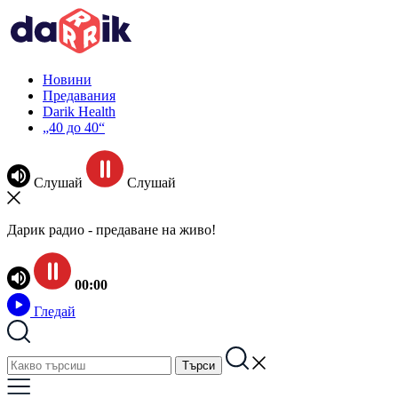
Новини
Предавания
Darik Health
„40 до 40“
Слушай
Слушай
Дарик радио - предаване на живо!
00:00
Гледай