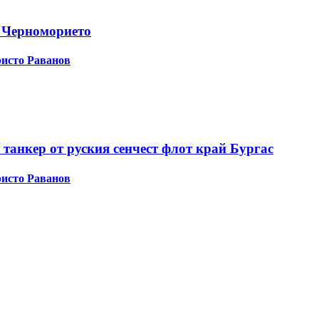
 Черноморието
исто Раванов
 танкер от руския сенчест флот край Бургас
исто Раванов