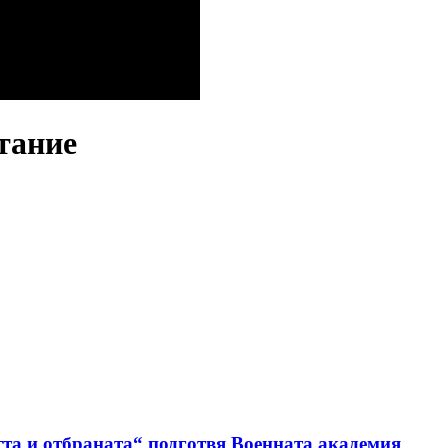
тание
та и отбраната“ подготвя Военната академия