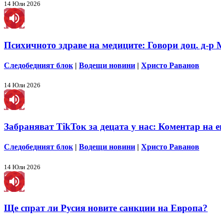
14 Юли 2026
Психичното здраве на медиците: Говори доц. д-р
Следобедният блок
|
Водещи новини
|
Христо Раванов
14 Юли 2026
Забраняват TikToк за децата у нас: Коментар на 
Следобедният блок
|
Водещи новини
|
Христо Раванов
14 Юли 2026
Ще спрат ли Русия новите санкции на Европа?