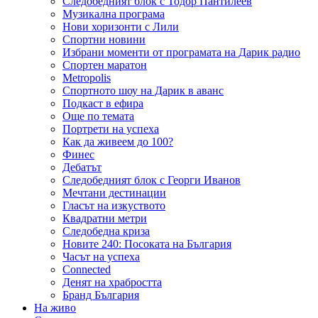
Следобедният блок с Тодор Пантилеев
Музикална програма
Нови хоризонти с Лили
Спортни новини
Избрани моменти от програмата на Дарик радио
Спортен маратон
Metropolis
Спортното шоу на Дарик в аванс
Подкаст в ефира
Още по темата
Портрети на успеха
Как да живеем до 100?
Финес
Дебатът
Следобедният блок с Георги Иванов
Мечтани дестинации
Гласът на изкуството
Квадратни метри
Следобедна криза
Новите 240: Посоката на България
Часът на успеха
Connected
Денят на храбростта
Бранд България
На живо