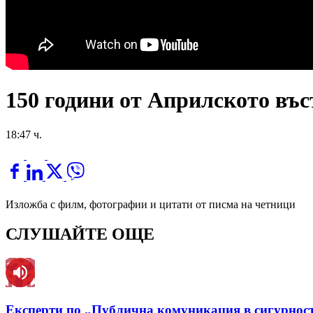
150 години от Априлското въс
18:47 ч.
Изложба с филм, фотографии и цитати от писма на четници
СЛУШАЙТЕ ОЩЕ
Експерти по „Публична комуникация в сигурност