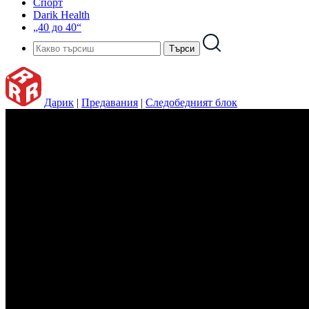
Спорт
Darik Health
„40 до 40“
Дарик
|
Предавания
|
Следобедният блок