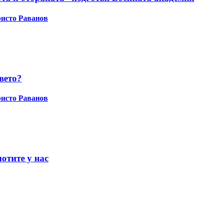
исто Раванов
вето?
исто Раванов
отите у нас