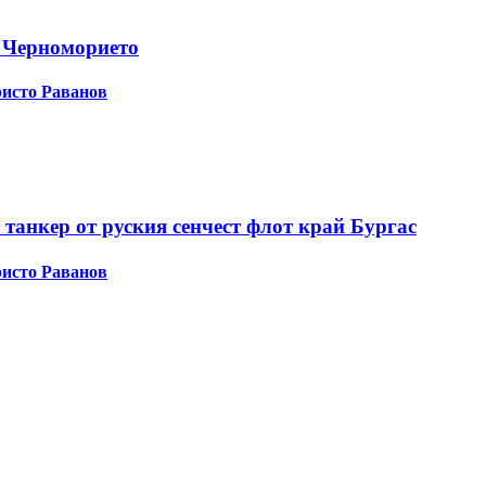
 Черноморието
исто Раванов
 танкер от руския сенчест флот край Бургас
исто Раванов