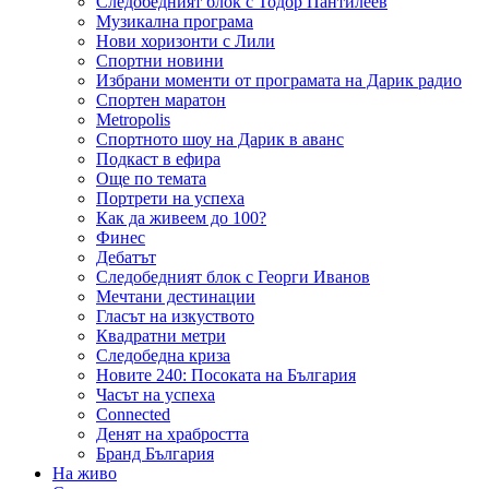
Следобедният блок с Тодор Пантилеев
Музикална програма
Нови хоризонти с Лили
Спортни новини
Избрани моменти от програмата на Дарик радио
Спортен маратон
Metropolis
Спортното шоу на Дарик в аванс
Подкаст в ефира
Още по темата
Портрети на успеха
Как да живеем до 100?
Финес
Дебатът
Следобедният блок с Георги Иванов
Мечтани дестинации
Гласът на изкуството
Квадратни метри
Следобедна криза
Новите 240: Посоката на България
Часът на успеха
Connected
Денят на храбростта
Бранд България
На живо