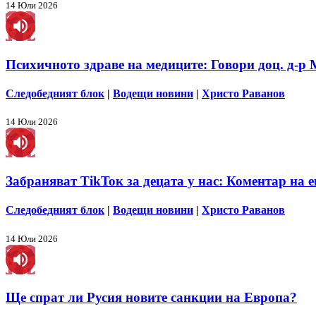
14 Юли 2026
Психичното здраве на медиците: Говори доц. д-р
Следобедният блок
|
Водещи новини
|
Христо Раванов
14 Юли 2026
Забраняват TikToк за децата у нас: Коментар на 
Следобедният блок
|
Водещи новини
|
Христо Раванов
14 Юли 2026
Ще спрат ли Русия новите санкции на Европа?