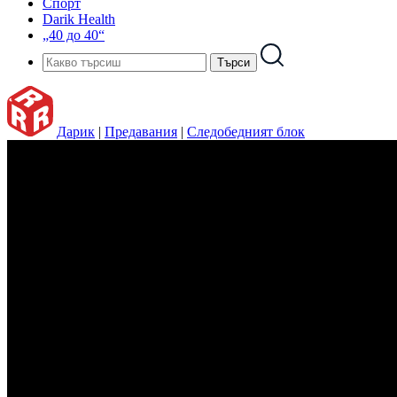
Спорт
Darik Health
„40 до 40“
Дарик
|
Предавания
|
Следобедният блок