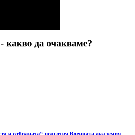
- какво да очакваме?
та и отбраната“ подготвя Военната академия