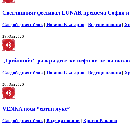
Светлинният фестивал LUNAR превзема София и
Следобедният блок
|
Новини България
|
Водещи новини
|
Хр
28 Юли 2026
„Грийнпийс“ разкри десетки нефтени петна около
Следобедният блок
|
Новини България
|
Водещи новини
|
Хр
28 Юли 2026
VENKA носи “евтин лукс”
Следобедният блок
|
Водещи новини
|
Христо Раванов