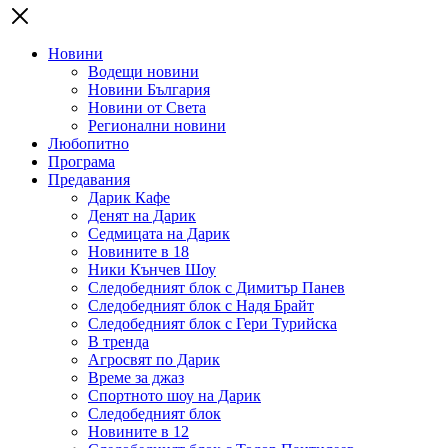
Новини
Водещи новини
Новини България
Новини от Света
Регионални новини
Любопитно
Програма
Предавания
Дарик Кафе
Денят на Дарик
Седмицата на Дарик
Новините в 18
Ники Кънчев Шоу
Следобедният блок с Димитър Панев
Следобедният блок с Надя Брайт
Следобедният блок с Гери Турийска
В тренда
Агросвят по Дарик
Време за джаз
Спортното шоу на Дарик
Следобедният блок
Новините в 12