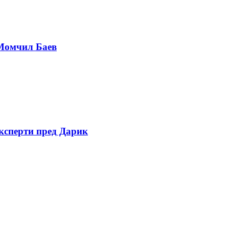
 Момчил Баев
експерти пред Дарик