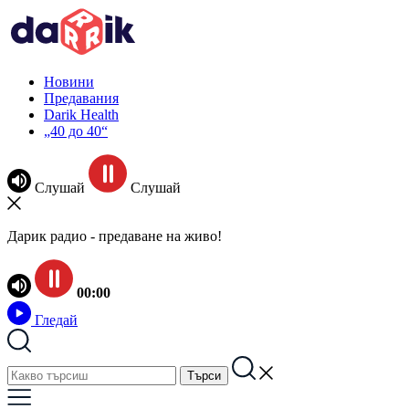
Новини
Предавания
Darik Health
„40 до 40“
Слушай
Слушай
Дарик радио - предаване на живо!
00:00
Гледай