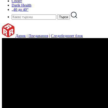
Спорт
Darik Health
„40 до 40“
Дарик
|
Предавания
|
Следобедният блок