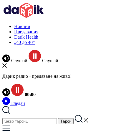
Новини
Предавания
Darik Health
„40 до 40“
Слушай
Слушай
Дарик радио - предаване на живо!
00:00
Гледай