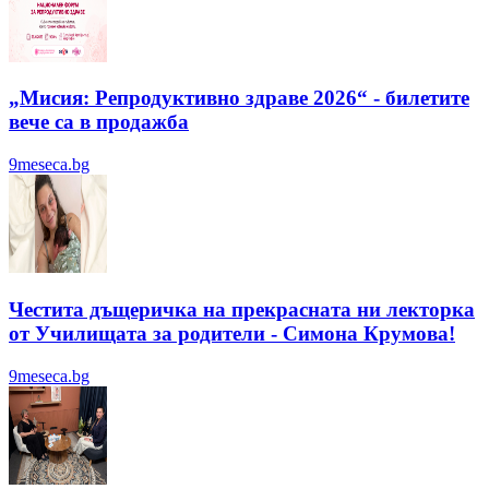
„Мисия: Репродуктивно здраве 2026“ - билетите
вече са в продажба
9meseca.bg
Честита дъщеричка на прекрасната ни лекторка
от Училищата за родители - Симона Крумова!
9meseca.bg