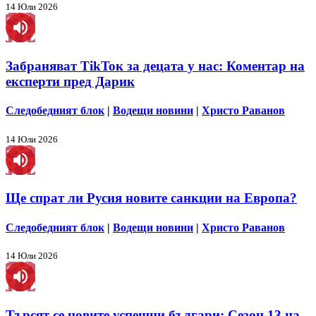
14 Юли 2026
Забраняват TikToк за децата у нас: Коментар на
експерти пред Дарик
Следобедният блок
|
Водещи новини
|
Христо Раванов
14 Юли 2026
Ще спрат ли Русия новите санкции на Европа?
Следобедният блок
|
Водещи новини
|
Христо Раванов
14 Юли 2026
Търсят се новите успешни българи: Сезон 13 на