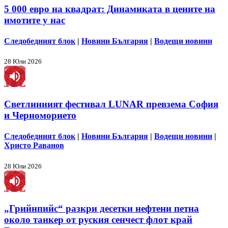
5 000 евро на квадрат: Динамиката в цените на
имотите у нас
Следобедният блок
|
Новини България
|
Водещи новини
28 Юли 2026
Светлинният фестивал LUNAR превзема София
и Черноморието
Следобедният блок
|
Новини България
|
Водещи новини
|
Христо Раванов
28 Юли 2026
„Грийнпийс“ разкри десетки нефтени петна
около танкер от руския сенчест флот край