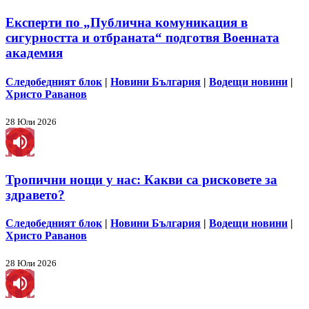
Експерти по „Публична комуникация в
сигурността и отбраната“ подготвя Военната
академия
Следобедният блок
|
Новини България
|
Водещи новини
|
Христо Раванов
28 Юли 2026
Тропични нощи у нас: Какви са рисковете за
здравето?
Следобедният блок
|
Новини България
|
Водещи новини
|
Христо Раванов
28 Юли 2026