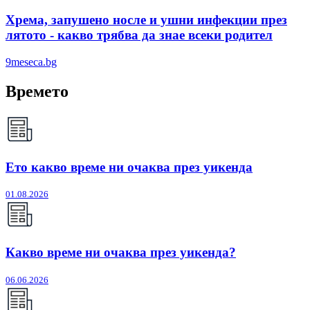
Хрема, запушено носле и ушни инфекции през
лятотo - какво трябва да знае всеки родител
9meseca.bg
Времето
Ето какво време ни очаква през уикенда
01.08.2026
Какво време ни очаква през уикенда?
06.06.2026