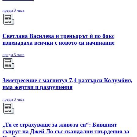
преди 3 часа
Светлана Василева и треньорът ѝ по бокс
изненадаха всички с новото си начинание
преди 3 часа
Земетресение с магнитуд 7,4 разтърси Колумбия,
има жертви и разрушения
преди 3 часа
„Тя се страхуваше за живота си“: Бившият
съпруг на Джей Ло със скандални твърдения за