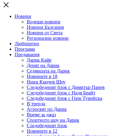
Новини
Водещи новини
Новини България
Новини от Света
Регионални новини
Любопитно
Програма
Предавания
Дарик Кафе
Денят на Дарик
Седмицата на Дарик
Новините в 18
Ники Кънчев Шоу
Следобедният блок с Димитър Панев
Следобедният блок с Надя Брайт
Следобедният блок с Гери Турийска
В тренда
Агросвят по Дарик
Време за джаз
Спортното шоу на Дарик
Следобедният блок
Новините в 12