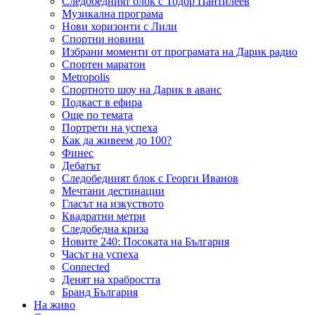
Следобедният блок с Тодор Пантилеев
Музикална програма
Нови хоризонти с Лили
Спортни новини
Избрани моменти от програмата на Дарик радио
Спортен маратон
Metropolis
Спортното шоу на Дарик в аванс
Подкаст в ефира
Още по темата
Портрети на успеха
Как да живеем до 100?
Финес
Дебатът
Следобедният блок с Георги Иванов
Мечтани дестинации
Гласът на изкуството
Квадратни метри
Следобедна криза
Новите 240: Посоката на България
Часът на успеха
Connected
Денят на храбростта
Бранд България
На живо