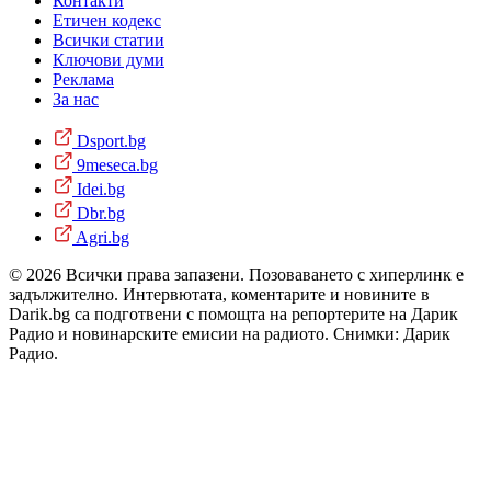
Контакти
Етичен кодекс
Всички статии
Ключови думи
Реклама
За нас
Dsport.bg
9meseca.bg
Idei.bg
Dbr.bg
Agri.bg
© 2026 Всички права запазени. Позоваването с хиперлинк е
задължително. Интервютата, коментарите и новините в
Darik.bg са подготвени с помощта на репортерите на Дарик
Радио и новинарските емисии на радиото. Снимки: Дарик
Радио.