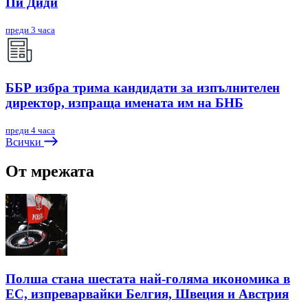
Пи Диди
преди 3 часа
ББР избра трима кандидати за изпълнителен
директор, изпраща имената им на БНБ
преди 4 часа
Всички
От мрежата
Полша стана шестата най-голяма икономика в
ЕС, изпреварвайки Белгия, Швеция и Австрия