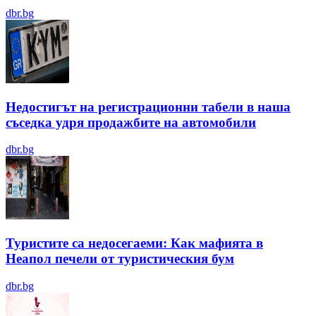
dbr.bg
Недостигът на регистрационни табели в наша
съседка удря продажбите на автомобили
dbr.bg
Туристите са недосегаеми: Как мафията в
Неапол печели от туристическия бум
dbr.bg