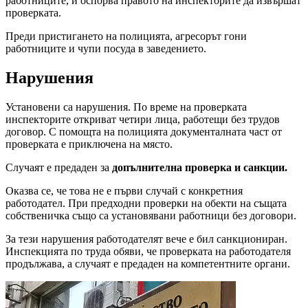
работниците, и оспорва правото на инспекторите да извършат
проверката.
Преди пристигането на полицията, агресорът гони
работниците и чупи посуда в заведението.
Нарушения
Установени са нарушения. По време на проверката
инспекторите откриват четири лица, работещи без трудов
договор. С помощта на полицията документалната част от
проверката е приключена на място.
Случаят е предаден за
допълнителна проверка и санкции.
Оказва се, че това не е първи случай с конкретния
работодател. При предходни проверки на обекти на същата
собственичка също са установявани работници без договори.
За тези нарушения работодателят вече е бил санкциониран.
Инспекцията по труда обяви, че проверката на работодателя
продължава, а случаят е предаден на компетентните органи.