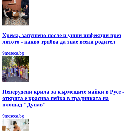
Хрема, запушено носле и ушни инфекции през
лятотo - какво трябва да знае всеки родител
9meseca.bg
Пеперудени крила за кърмещите майки в Русе -
открита е красива пейка в градинката на
площад "Дунав"
9meseca.bg