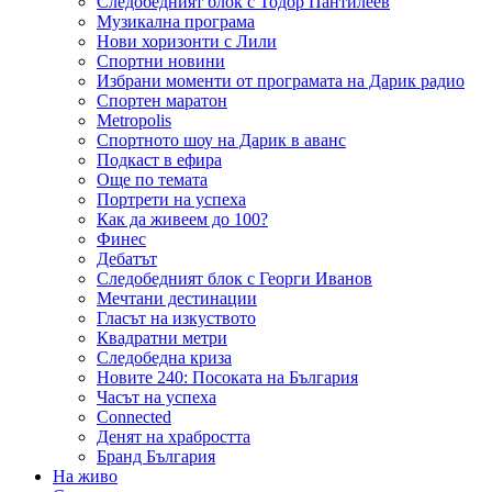
Следобедният блок с Тодор Пантилеев
Музикална програма
Нови хоризонти с Лили
Спортни новини
Избрани моменти от програмата на Дарик радио
Спортен маратон
Metropolis
Спортното шоу на Дарик в аванс
Подкаст в ефира
Още по темата
Портрети на успеха
Как да живеем до 100?
Финес
Дебатът
Следобедният блок с Георги Иванов
Мечтани дестинации
Гласът на изкуството
Квадратни метри
Следобедна криза
Новите 240: Посоката на България
Часът на успеха
Connected
Денят на храбростта
Бранд България
На живо