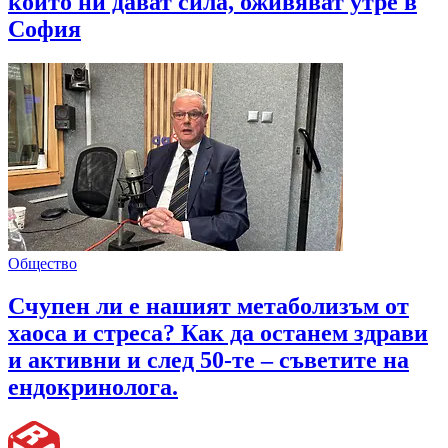
които ни дават сила, оживяват утре в
София
Общество
Счупен ли е нашият метаболизъм от
хаоса и стреса? Как да останем здрави
и активни и след 50-те – съветите на
ендокринолога.