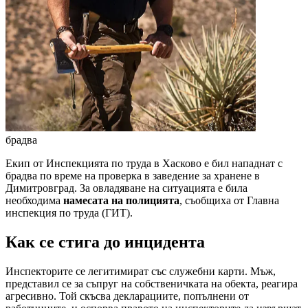
брадва
Екип от Инспекцията по труда в Хасково е бил нападнат с
брадва по време на проверка в заведение за хранене в
Димитровград. За овладяване на ситуацията е била
необходима
намесата на полицията
, съобщиха от Главна
инспекция по труда (ГИТ).
Как се стига до инцидента
Инспекторите се легитимират със служебни карти. Мъж,
представил се за съпруг на собственичката на обекта, реагира
агресивно. Той скъсва декларациите, попълнени от