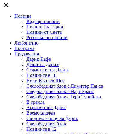
Новини
Водещи новини
Новини България
Новини от Света
Регионални новини
Любопитно
Програма
Предавания
Дарик Кафе
Денят на Дарик
Седмицата на Дарик
Новините в 18
Ники Кънчев Шоу
Следобедният блок с Димитър Панев
Следобедният блок с Надя Брайт
Следобедният блок с Гери Турийска
В тренда
Агросвят по Дарик
Време за джаз
Спортното шоу на Дарик
Следобедният блок
Новините в 12