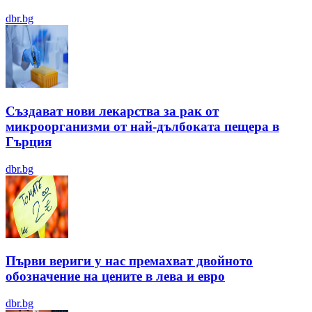
dbr.bg
Създават нови лекарства за рак от
микроорганизми от най-дълбоката пещера в
Гърция
dbr.bg
Първи вериги у нас премахват двойното
обозначение на цените в лева и евро
dbr.bg