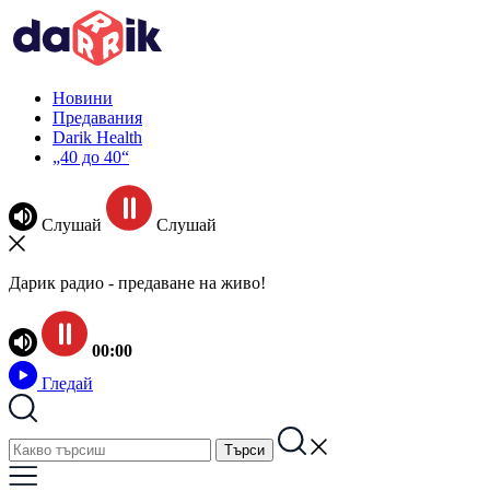
Новини
Предавания
Darik Health
„40 до 40“
Слушай
Слушай
Дарик радио - предаване на живо!
00:00
Гледай