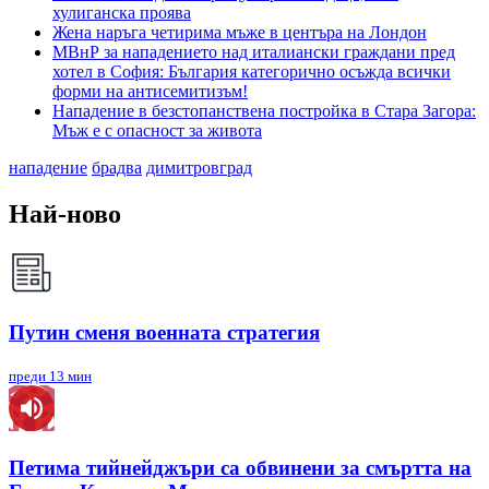
хулиганска проява
Жена наръга четирима мъже в центъра на Лондон
МВнР за нападението над италиански граждани пред
хотел в София: България категорично осъжда всички
форми на антисемитизъм!
Нападение в безстопанствена постройка в Стара Загора:
Мъж е с опасност за живота
нападение
брадва
димитровград
Най-ново
Путин сменя военната стратегия
преди 13 мин
Петима тийнейджъри са обвинени за смъртта на