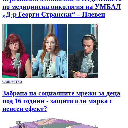
по медицинска онкология на УМБАЛ
„Д-р Георги Странски“ – Плевен
Общество
Забрана на социалните мрежи за деца
под 16 години - защита или мярка с
неясен ефект?