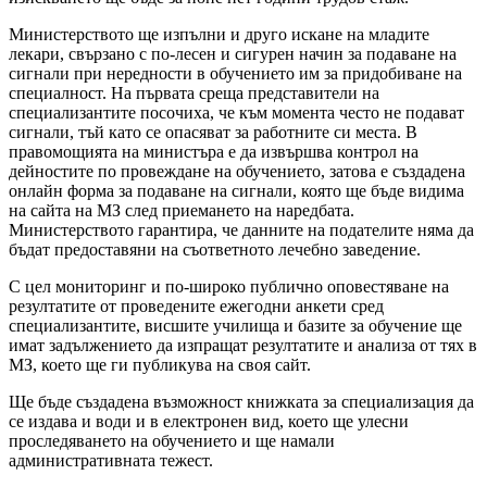
Министерството ще изпълни и друго искане на младите
лекари, свързано с по-лесен и сигурен начин за подаване на
сигнали при нередности в обучението им за придобиване на
специалност. На първата среща представители на
специализантите посочиха, че към момента често не подават
сигнали, тъй като се опасяват за работните си места. В
правомощията на министъра е да извършва контрол на
дейностите по провеждане на обучението, затова e създадена
онлайн форма за подаване на сигнали, която ще бъде видима
на сайта на МЗ след приемането на наредбата.
Министерството гарантира, че данните на подателите няма да
бъдат предоставяни на съответното лечебно заведение.
С цел мониторинг и по-широко публично оповестяване на
резултатите от проведените ежегодни анкети сред
специализантите, висшите училища и базите за обучение ще
имат задължението да изпращат резултатите и анализа от тях в
МЗ, което ще ги публикува на своя сайт.
Ще бъде създадена възможност книжката за специализация да
се издава и води и в електронен вид, което ще улесни
проследяването на обучението и ще намали
административната тежест.