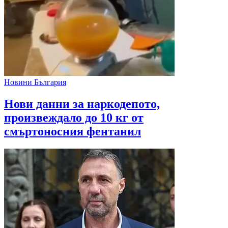
Новини България
Нови данни за наркодепото,
произвеждало до 10 кг от
смъртоносния фентанил