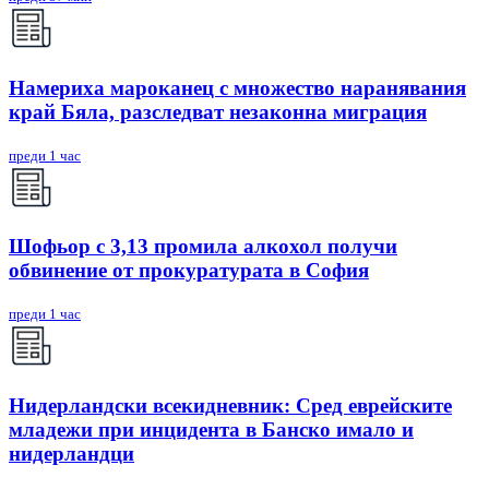
Намериха мароканец с множество наранявания
край Бяла, разследват незаконна миграция
преди 1 час
Шофьор с 3,13 промила алкохол получи
обвинение от прокуратурата в София
преди 1 час
Нидерландски всекидневник: Сред еврейските
младежи при инцидента в Банско имало и
нидерландци