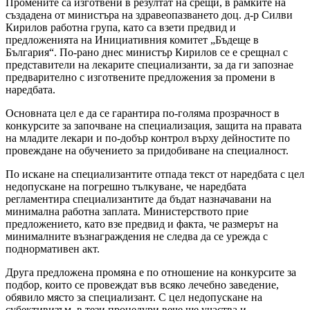
Промените са изготвени в резултат на срещи, в рамките на
създадена от министъра на здравеопазването доц. д-р Силви
Кирилов работна група, като са взети предвид и
предложенията на Инициативния комитет „Бъдеще в
България“. По-рано днес министър Кирилов се е срещнал с
представители на лекарите специализанти, за да ги запознае
предварително с изготвените предложения за промени в
наредбата.
Основната цел е да се гарантира по-голяма прозрачност в
конкурсите за започване на специализация, защита на правата
на младите лекари и по-добър контрол върху дейностите по
провеждане на обучението за придобиване на специалност.
По искане на специализантите отпада текст от наредбата с цел
недопускане на погрешно тълкуване, че наредбата
регламентира специализантите да бъдат назначавани на
минимална работна заплата. Министерството прие
предложението, като взе предвид и факта, че размерът на
минималните възнаграждения не следва да се урежда с
поднормативен акт.
Друга предложена промяна е по отношение на конкурсите за
подбор, които се провеждат във всяко лечебно заведение,
обявило място за специализант. С цел недопускане на
субективизъм, в тези процедури вече ще участва и