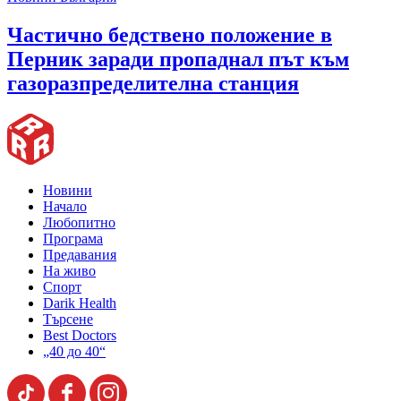
Частично бедствено положение в
Перник заради пропаднал път към
газоразпределителна станция
Новини
Начало
Любопитно
Програма
Предавания
На живо
Спорт
Darik Health
Търсене
Best Doctors
„40 до 40“