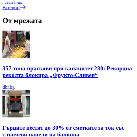
преди 1 час
Всички
От мрежата
357 тона праскови при капацитет 230: Рекордна
реколта блокира „Фрукто-Сливен“
dbr.bg
Гърците пестят до 30% от сметките за ток със
слънчеви панели на балкона