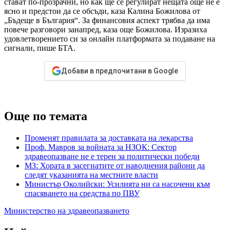
стават по-прозрачни, но как ще се регулират нещата още не е
ясно и предстои да се обсъди, каза Калина Божилова от
„Бъдеще в България“. За финансовия аспект трябва да има
повече разговори занапред, каза още Божилова. Изразиха
удовлетворението си за онлайн платформата за подаване на
сигнали, пише БТА.
Добави в предпочитани в Google
Още по темата
Променят правилата за доставката на лекарства
Проф. Мавров за войната за НЗОК: Сектор
здравеопазване не е терен за политически победи
МЗ: Хората в засегнатите от наводнения райони да
следят указанията на местните власти
Министър Околийски: Усилията ни са насочени към
спасяването на средства по ПВУ
Министерство на здравеопазването