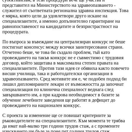
представител на Министерството на здравеопазването -
служител от съответната регионална здравна инспекция. Това
е мярка, която цели да удовлетвори друго искане на
специализантите, а именно допълнително гарантиране на
равнопоставеност на кандидатите и безпристрастност на
процедурата.
По въпроса за въвеждане на централизиран конкурс не беше
постигнат консенсус между всички заинтересовани страни.
Отчетено беше, че това би създало проблем, тъй като
провеждането на такъв конкурс не е съвместимо с трудовия
договор, който защитава в максимална степен правата на
специализантите. Против тази идея се обявиха както повечето
висши училища, така и работодателски организации в
здравеопазването. Сред мотивите им е, че подобен подход би
лишил дипломираните лекари от възможността да започнат
специализация по клинична специалност веднага след
завършването им, а при кадрова необходимост в базите за
обучение лечебните заведения ще работят в дефицит до
провеждането на национален конкурс.
С проекта за изменение ще се повишат критериите за
ръководителите на специализантите. Към момента те трябва
да имат най-малко три години трудов стаж, а с промените
изискването ще бъде за поне пет години трудов стаж.