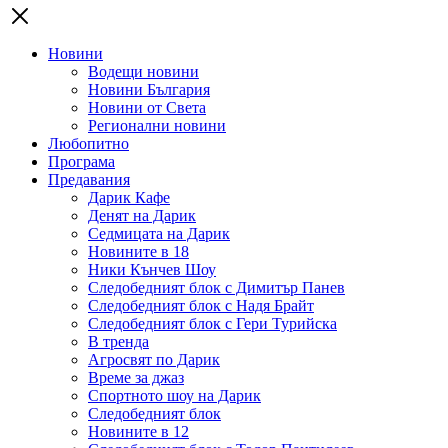
Новини
Водещи новини
Новини България
Новини от Света
Регионални новини
Любопитно
Програма
Предавания
Дарик Кафе
Денят на Дарик
Седмицата на Дарик
Новините в 18
Ники Кънчев Шоу
Следобедният блок с Димитър Панев
Следобедният блок с Надя Брайт
Следобедният блок с Гери Турийска
В тренда
Агросвят по Дарик
Време за джаз
Спортното шоу на Дарик
Следобедният блок
Новините в 12