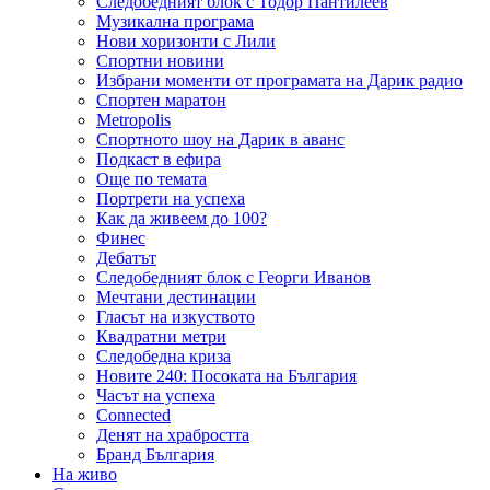
Следобедният блок с Тодор Пантилеев
Музикална програма
Нови хоризонти с Лили
Спортни новини
Избрани моменти от програмата на Дарик радио
Спортен маратон
Metropolis
Спортното шоу на Дарик в аванс
Подкаст в ефира
Още по темата
Портрети на успеха
Как да живеем до 100?
Финес
Дебатът
Следобедният блок с Георги Иванов
Мечтани дестинации
Гласът на изкуството
Квадратни метри
Следобедна криза
Новите 240: Посоката на България
Часът на успеха
Connected
Денят на храбростта
Бранд България
На живо