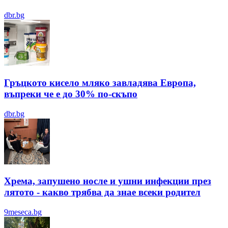
dbr.bg
Гръцкото кисело мляко завладява Европа,
въпреки че е до 30% по-скъпо
dbr.bg
Хрема, запушено носле и ушни инфекции през
лятотo - какво трябва да знае всеки родител
9meseca.bg