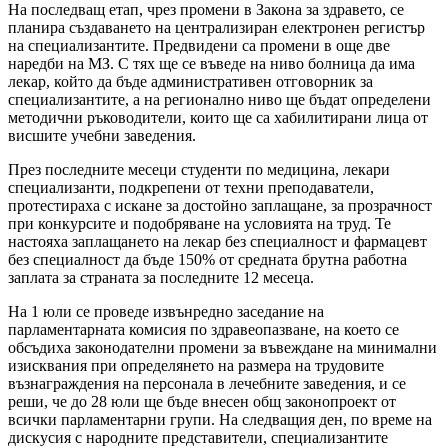
На последващ етап, чрез промени в Закона за здравето, се
планира създаването на централизиран електронен регистър
на специализантите. Предвидени са промени в още две
наредби на МЗ. С тях ще се въведе на ниво болница да има
лекар, който да бъде административен отговорник за
специализантите, а на регионално ниво ще бъдат определени
методични ръководители, които ще са хабилитирани лица от
висшите учебни заведения.
През последните месеци студенти по медицина, лекари
специализанти, подкрепени от техни преподаватели,
протестираха с искане за достойно заплащане, за прозрачност
при конкурсите и подобряване на условията на труд. Те
настояха заплащането на лекар без специалност и фармацевт
без специалност да бъде 150% от средната брутна работна
заплата за страната за последните 12 месеца.
На 1 юли се проведе извънредно заседание на
парламентарната комисия по здравеопазване, на което се
обсъдиха законодателни промени за въвеждане на минимални
изисквания при определянето на размера на трудовите
възнаграждения на персонала в лечебните заведения, и се
реши, че до 28 юли ще бъде внесен общ законопроект от
всички парламентарни групи. На следващия ден, по време на
дискусия с народните представители, специализантите