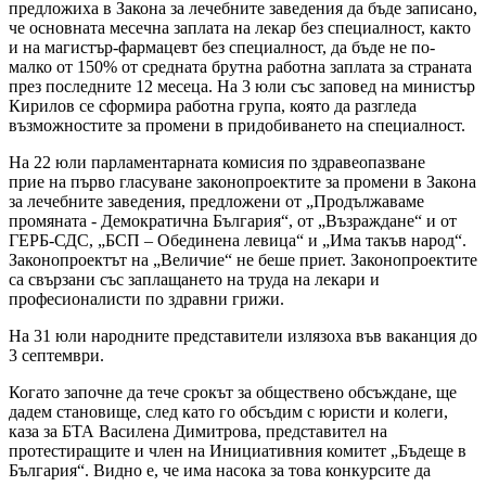
предложиха в Закона за лечебните заведения да бъде записано,
че основната месечна заплата на лекар без специалност, както
и на магистър-фармацевт без специалност, да бъде не по-
малко от 150% от средната брутна работна заплата за страната
през последните 12 месеца. На 3 юли със заповед на министър
Кирилов се сформира работна група, която да разгледа
възможностите за промени в придобиването на специалност.
На 22 юли парламентарната комисия по здравеопазване
прие на първо гласуване законопроектите за промени в Закона
за лечебните заведения, предложени от „Продължаваме
промяната - Демократична България“, от „Възраждане“ и от
ГЕРБ-СДС, „БСП – Обединена левица“ и „Има такъв народ“.
Законопроектът на „Величие“ не беше приет. Законопроектите
са свързани със заплащането на труда на лекари и
професионалисти по здравни грижи.
На 31 юли народните представители излязоха във ваканция до
3 септември.
Когато започне да тече срокът за обществено обсъждане, ще
дадем становище, след като го обсъдим с юристи и колеги,
каза за БТА Василена Димитрова, представител на
протестиращите и член на Инициативния комитет „Бъдеще в
България“. Видно е, че има насока за това конкурсите да