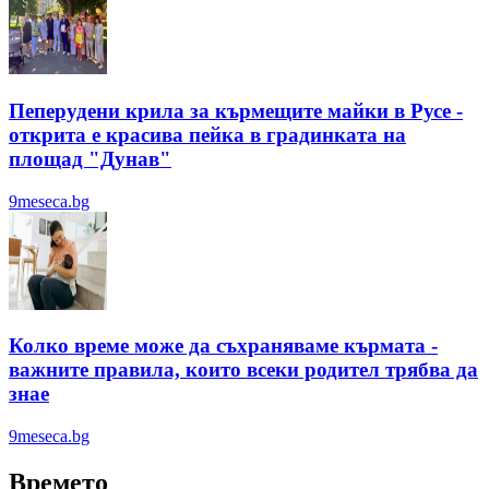
Пеперудени крила за кърмещите майки в Русе -
открита е красива пейка в градинката на
площад "Дунав"
9meseca.bg
Колко време може да съхраняваме кърмата -
важните правила, които всеки родител трябва да
знае
9meseca.bg
Времето