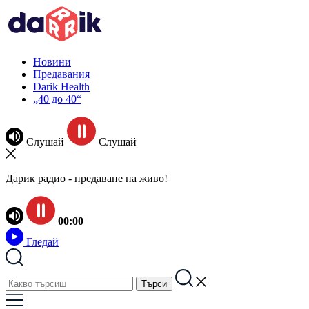
Новини
Предавания
Darik Health
„40 до 40“
Слушай
Слушай
Дарик радио - предаване на живо!
00:00
Гледай