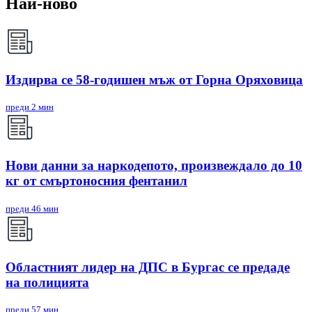
Най-ново
Издирва се 58-годишен мъж от Горна Оряховица
преди 2 мин
Нови данни за наркодепото, произвеждало до 10
кг от смъртоносния фентанил
преди 46 мин
Областният лидер на ДПС в Бургас се предаде
на полицията
преди 57 мин