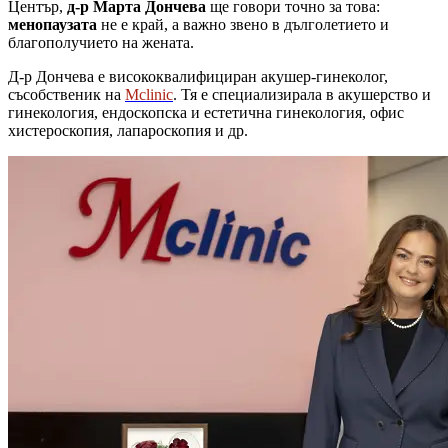
Център,
д-р Марта Дончева
ще говори точно за това:
менопаузата
не е край, а важно звено в дълголетието и
благополучието на жената.
Д-р Дончева е висококвалифициран акушер-гинеколог,
съсобственик на
Mclinic
. Тя е специализирала в акушерство и
гинекология, ендоскопска и естетична гинекология, офис
хистероскопия, лапароскопия и др.