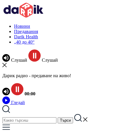
Новини
Предавания
Darik Health
„40 до 40“
Слушай
Слушай
Дарик радио - предаване на живо!
00:00
Гледай