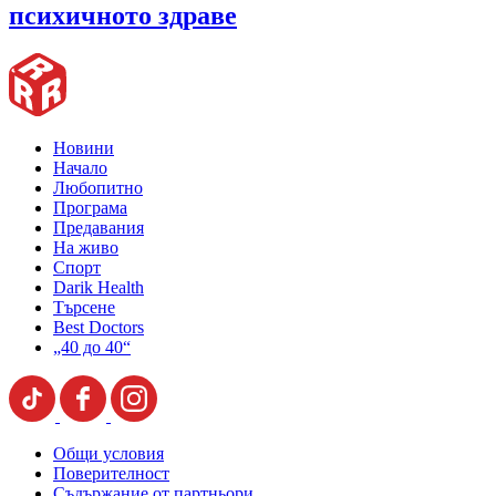
психичното здраве
Новини
Начало
Любопитно
Програма
Предавания
На живо
Спорт
Darik Health
Търсене
Best Doctors
„40 до 40“
Общи условия
Поверителност
Съдържание от партньори