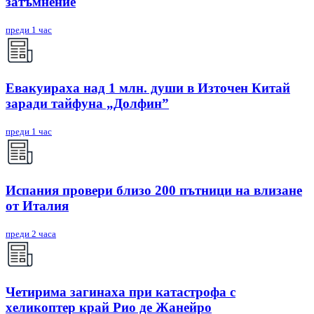
затъмнение
преди 1 час
Евакуираха над 1 млн. души в Източен Китай
заради тайфуна „Долфин”
преди 1 час
Испания провери близо 200 пътници на влизане
от Италия
преди 2 часа
Четирима загинаха при катастрофа с
хеликоптер край Рио де Жанейро