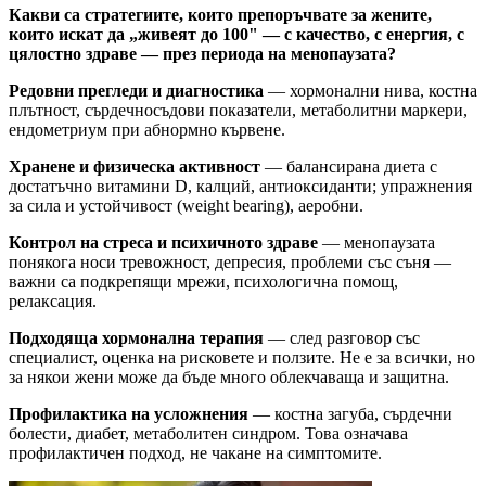
Какви са стратегиите, които препоръчвате за жените,
които искат да „живеят до 100" — с качество, с енергия, с
цялостно здраве — през периода на менопаузата?
Редовни прегледи и диагностика
— хормонални нива, костна
плътност, сърдечносъдови показатели, метаболитни маркери,
ендометриум при абнормно кървене.
Хранене и физическа активност
— балансирана диета с
достатъчно витамини D, калций, антиоксиданти; упражнения
за сила и устойчивост (weight bearing), аеробни.
Контрол на стреса и психичното здраве
— менопаузата
понякога носи тревожност, депресия, проблеми със съня —
важни са подкрепящи мрежи, психологична помощ,
релаксация.
Подходяща хормонална терапия
— след разговор със
специалист, оценка на рисковете и ползите. Не е за всички, но
за някои жени може да бъде много облекчаваща и защитна.
Профилактика на усложнения
— костна загуба, сърдечни
болести, диабет, метаболитен синдром. Това означава
профилактичен подход, не чакане на симптомите.