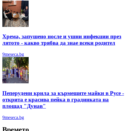
Хрема, запушено носле и ушни инфекции през
лятотo - какво трябва да знае всеки родител
9meseca.bg
Пеперудени крила за кърмещите майки в Русе -
открита е красива пейка в градинката на
площад "Дунав"
9meseca.bg
Времето