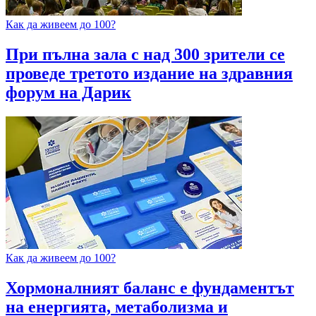
Как да живеем до 100?
При пълна зала с над 300 зрители се
проведе третото издание на здравния
форум на Дарик
Как да живеем до 100?
Хормоналният баланс е фундаментът
на енергията, метаболизма и