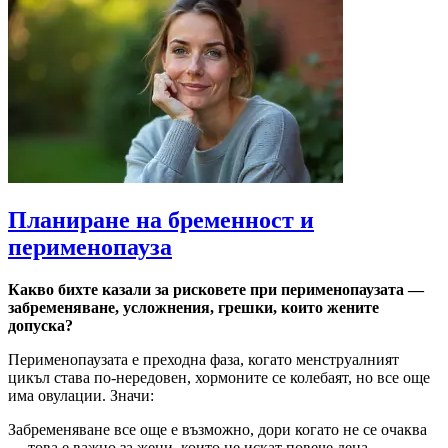
Планиране на бременност и
перименопауза
Какво бихте казали за рисковете при перименопаузата —
забременяване, усложнения, грешки, които жените
допуска?
Перименопаузата е преходна фаза, когато менструалният
цикъл става по‐нередовен, хормоните се колебаят, но все още
има овулации. Значи:
Забременяване все още е възможно, дори когато не се очаква
— това е важно за жени, които не искат повече деца —