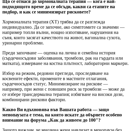
Що се отнася до хормоналната терапия — кога е най-
подходящото време да се обсъди, какви са етапите на
подбор, и как се минимизират рисковете?
Хормоналната терапия (ХТ) трябва да се разглежда
индивидуално. Да се започне, ако симптомите са значими —
например топли вълни, нощно изпотяване, нарушения на
съня, които засягат качеството на живот, вагинална сухота,
уринарни проблеми.
Преди започване — оценка на лична и семейна история
(сърдечносъдови заболявания, тромбози, рак на гърдата или
матката), измерване на костна плътност, лабораторни маркери.
Избор на режим, редовни прегледи, проследяване на
косвените ефекти, промените в мастните отлагания,
сърдечносъдов статус. Минимизиране на рискове —
например, при жени с повишен риск за тромбози — може да
се избере трансдермална терапия; избягване на високи дози,
комбинирани рискови фактори.
Какво Ви вдъхновява във Вашата работа — защо
менопаузата е тема, на която искате да обърнете особено
внимание на форума „Как да живеем до 100"?
Защото виждам, че мнозина жени навлизат в менопауза без