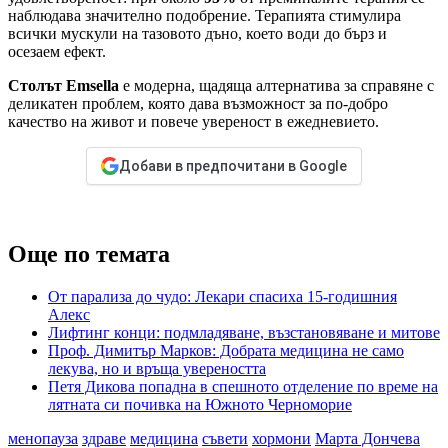
наблюдава значително подобрение. Терапията стимулира
всички мускули на тазовото дъно, което води до бърз и
осезаем ефект.
Столът Emsella
е модерна, щадяща алтернатива за справяне с
деликатен проблем, която дава възможност за по-добро
качество на живот и повече увереност в ежедневието.
Добави в предпочитани в Google
Още по темата
От парализа до чудо: Лекари спасиха 15-годишния
Алекс
Лифтинг конци: подмладяване, възстановяване и митове
Проф. Димитър Марков: Добрата медицина не само
лекува, но и връща увереността
Петя Дикова попадна в спешното отделение по време на
лятната си почивка на Южното Черноморие
менопауза
здраве
медицина
съвети
хормони
Марта Дончева