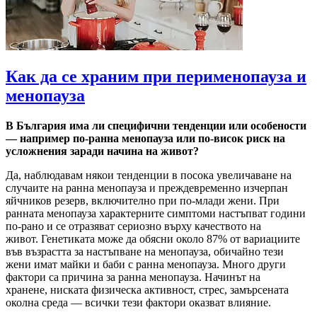
Как да се храним при перименопауза и
менопауза
В България има ли специфични тенденции или особености
— например по-ранна менопауза или по‐висок риск на
усложнения заради начина на живот?
Да, наблюдавам някои тенденции в посока увеличаване на
случаите на ранна менопауза и преждевременно изчерпан
яйчников резерв, включително при по-млади жени. При
ранната менопауза характерните симптоми настъпват години
по-рано и се отразяват сериозно върху качеството на
живот. Генетиката може да обясни около 87% от вариациите
във възрастта за настъпване на менопауза, обичайно тези
жени имат майки и баби с ранна менопауза. Много други
фактори са причина за ранна менопауза. Начинът на
хранене, ниската физическа активност, стрес, замърсената
околна среда — всички тези фактори оказват влияние.