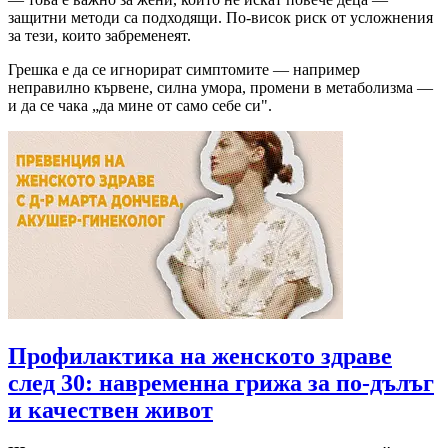
защитни методи са подходящи. По-висок риск от усложнения
за тези, които забременеят.
Грешка е да се игнорират симптомите — например
неправилно кървене, силна умора, промени в метаболизма —
и да се чака „да мине от само себе си".
Профилактика на женското здраве
след 30: навременна грижа за по-дълъг
и качествен живот