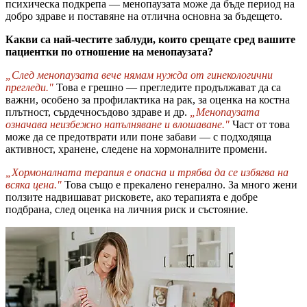
психическа подкрепа — менопаузата може да бъде период на
добро здраве и поставяне на отлична основна за бъдещето.
Какви са най-честите заблуди, които срещате сред вашите
пациентки по отношение на менопаузата?
„След менопаузата вече нямам нужда от гинекологични
прегледи."
Това е грешно — прегледите продължават да са
важни, особено за профилактика на рак, за оценка на костна
плътност, сърдечносъдово здраве и др.
„Менопаузата
означава неизбежно напълняване и влошаване."
Част от това
може да се предотврати или поне забави — с подходяща
активност, хранене, следене на хормоналните промени.
„Хормоналната терапия е опасна и трябва да се избягва на
всяка цена."
Това също е прекалено генерално. За много жени
ползите надвишават рисковете, ако терапията е добре
подбрана, след оценка на личния риск и състояние.