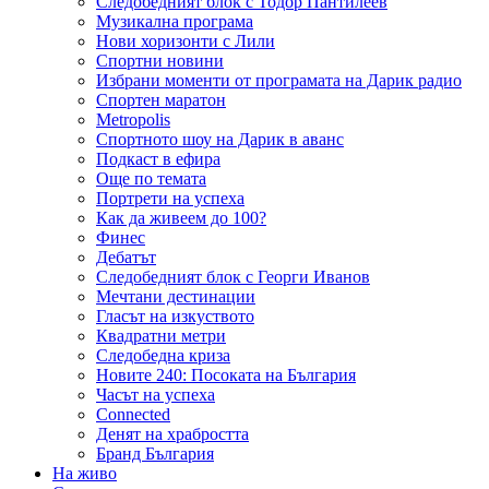
Следобедният блок с Тодор Пантилеев
Музикална програма
Нови хоризонти с Лили
Спортни новини
Избрани моменти от програмата на Дарик радио
Спортен маратон
Metropolis
Спортното шоу на Дарик в аванс
Подкаст в ефира
Още по темата
Портрети на успеха
Как да живеем до 100?
Финес
Дебатът
Следобедният блок с Георги Иванов
Мечтани дестинации
Гласът на изкуството
Квадратни метри
Следобедна криза
Новите 240: Посоката на България
Часът на успеха
Connected
Денят на храбростта
Бранд България
На живо