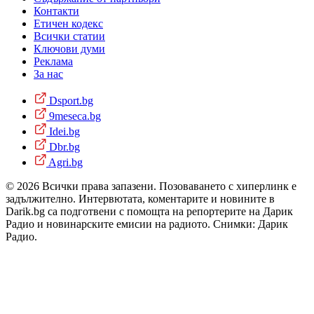
Контакти
Етичен кодекс
Всички статии
Ключови думи
Реклама
За нас
Dsport.bg
9meseca.bg
Idei.bg
Dbr.bg
Agri.bg
© 2026 Всички права запазени. Позоваването с хиперлинк е
задължително. Интервютата, коментарите и новините в
Darik.bg са подготвени с помощта на репортерите на Дарик
Радио и новинарските емисии на радиото. Снимки: Дарик
Радио.