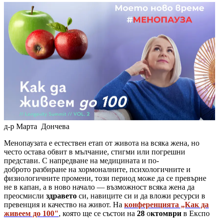
д-р Марта Дончева
Менопаузата е естествен етап от живота на всяка жена, но
често остава обвит в мълчание, стигми или погрешни
представи. С напредване на медицината и по-
доброто разбиране на хормоналните, психологичните и
физиологичните промени, този период може да се превърне
не в капан, а в ново начало — възможност всяка жена да
преосмисли
здравето
си, навиците си и да вложи ресурси в
превенция и качество на живот. На
конференцията „Как да
живеем до 100"
, която ще се състои на
28
о
ктомври
в Експо