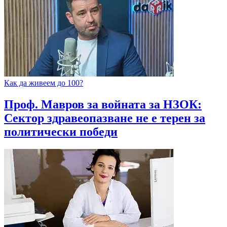
Как да живеем до 100?
Проф. Мавров за войната за НЗОК:
Сектор здравеопазване не е терен за
политически победи