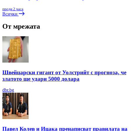
преди 2 часа
Всички
От мрежата
Швейцарски гигант от Уолстрийт с прогноза, че
златото ще удари 5000 долара
dbr.bg
Павел Колев и Ицака пренаписват правилата на