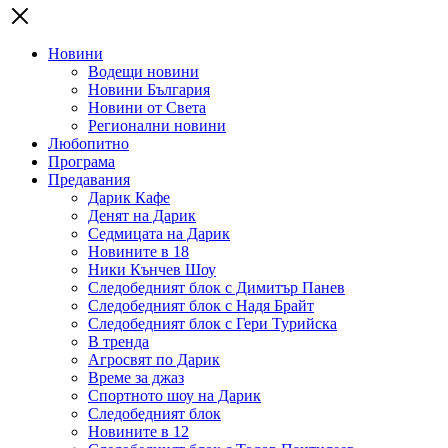
Новини
Водещи новини
Новини България
Новини от Света
Регионални новини
Любопитно
Програма
Предавания
Дарик Кафе
Денят на Дарик
Седмицата на Дарик
Новините в 18
Ники Кънчев Шоу
Следобедният блок с Димитър Панев
Следобедният блок с Надя Брайт
Следобедният блок с Гери Турийска
В тренда
Агросвят по Дарик
Време за джаз
Спортното шоу на Дарик
Следобедният блок
Новините в 12