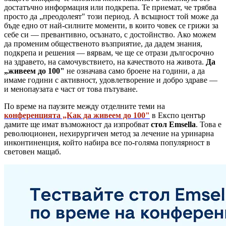
достатъчно информация или подкрепа. Те приемат, че трябва
просто да „преодолеят" този период. А всъщност той може да
бъде едно от най-силните моменти, в които човек се грижи за
себе си — превантивно, осъзнато, с достойнство. Ако можем
да променим общественото възприятие, да дадем знания,
подкрепа и решения — вярвам, че ще се отрази дългосрочно
на здравето, на самочувствието, на качеството на живота.
Да
„живеем до 100"
не означава само броене на години, а да
имаме години с активност, удовлетворение и добро здраве —
и менопаузата е част от това пътуване.
По време на паузите между отделните теми на
конференцията „Как да живеем до 100"
в Експо център
дамите ще имат възможност да изпробват
стол Emsella
. Това е
революционен, нехирургичен метод за лечение на уринарна
инконтиненция, който набира все по-голяма популярност в
световен мащаб.