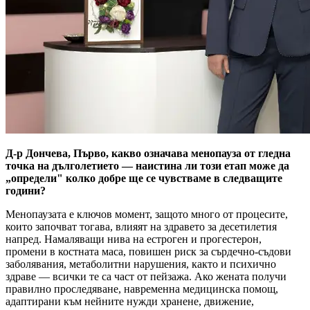
Д-р Дончева, Първо, какво означава менопауза от гледна
точка на дълголетието — наистина ли този етап може да
„определи" колко добре ще се чувстваме в следващите
години?
Менопаузата е ключов момент, защото много от процесите,
които започват тогава, влияят на здравето за десетилетия
напред. Намаляващи нива на естроген и прогестерон,
промени в костната маса, повишен риск за сърдечно-съдови
заболявания, метаболитни нарушения, както и психично
здраве — всички те са част от пейзажа. Ако жената получи
правилно проследяване, навременна медицинска помощ,
адаптирани към нейните нужди хранене, движение,