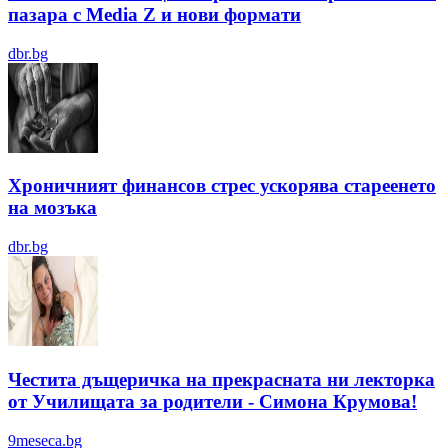
пазара с Media Z и нови формати
dbr.bg
Хроничният финансов стрес ускорява стареенето
на мозъка
dbr.bg
Честита дъщеричка на прекрасната ни лекторка
от Училищата за родители - Симона Крумова!
9meseca.bg