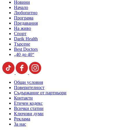
Новини
Начало
Любопитно
Програма
Предавания
На живо
Спорт
Darik Health
Търсене
Best Doctors
„40 до 40“
Общи условия
Поверителност
Съдържание от партньори
Контакти
Етичен кодекс
Всички статии
Ключови думи
Реклама
За нас