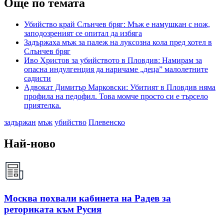
Още по темата
Убийство край Слънчев бряг: Мъж е намушкан с нож,
заподозреният се опитал да избяга
Задържаха мъж за палеж на луксозна кола пред хотел в
Слънчев бряг
Иво Христов за убийството в Пловдив: Намирам за
опасна индулгенция да наричаме „деца” малолетните
садисти
Адвокат Димитър Марковски: Убитият в Пловдив няма
профила на педофил. Това момче просто си е търсело
приятелка.
задържан
мъж
убийство
Плевенско
Най-ново
Москва похвали кабинета на Радев за
реториката към Русия