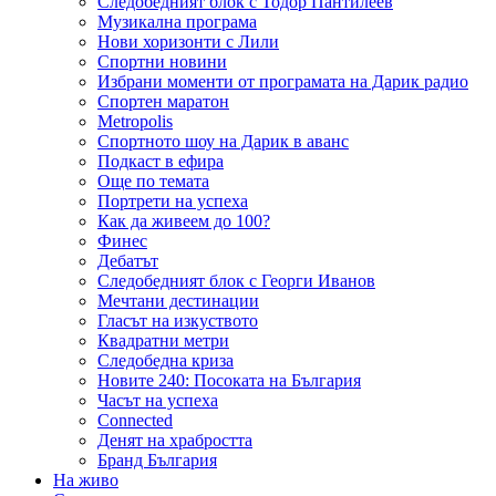
Следобедният блок с Тодор Пантилеев
Музикална програма
Нови хоризонти с Лили
Спортни новини
Избрани моменти от програмата на Дарик радио
Спортен маратон
Metropolis
Спортното шоу на Дарик в аванс
Подкаст в ефира
Още по темата
Портрети на успеха
Как да живеем до 100?
Финес
Дебатът
Следобедният блок с Георги Иванов
Мечтани дестинации
Гласът на изкуството
Квадратни метри
Следобедна криза
Новите 240: Посоката на България
Часът на успеха
Connected
Денят на храбростта
Бранд България
На живо