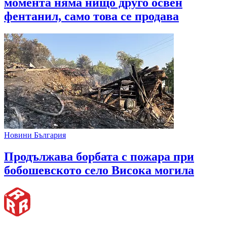
момента няма нищо друго освен
фентанил, само това се продава
Новини България
Продължава борбата с пожара при
бобошевското село Висока могила