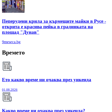
Пеперудени крила за кърмещите майки в Русе -
открита е красива пейка в градинката на
площад "Дунав"
9meseca.bg
Времето
Ето какво време ни очаква през уикенда
01.08.2026
Какво време ни очаква през уикенда?