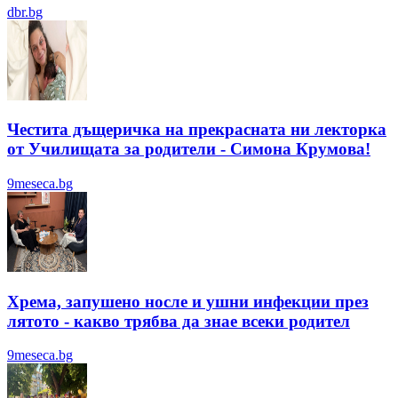
dbr.bg
Честита дъщеричка на прекрасната ни лекторка
от Училищата за родители - Симона Крумова!
9meseca.bg
Хрема, запушено носле и ушни инфекции през
лятотo - какво трябва да знае всеки родител
9meseca.bg