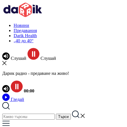
Новини
Предавания
Darik Health
„40 до 40“
Слушай
Слушай
Дарик радио - предаване на живо!
00:00
Гледай