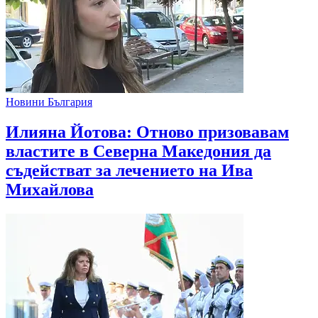
Новини България
Илияна Йотова: Отново призовавам
властите в Северна Македония да
съдействат за лечението на Ива
Михайлова