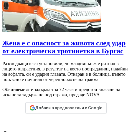
Жена е с опасност за живота след удар
от електрическа тротинетка в Бургас
Разследващите са установили, че младият мъж е ритнал в
лицето възрастния, в резултат на което пострадалият, падайки
на асфалта, си е ударил главата. Откаран е в болница, където
по-късно е починал от черепно-мозъчна травма.
Обвиняемият е задържан за 72 часа и предстои внасяне на
искане за задържане под стража, предаде NOVA.
Добави в предпочитани в Google