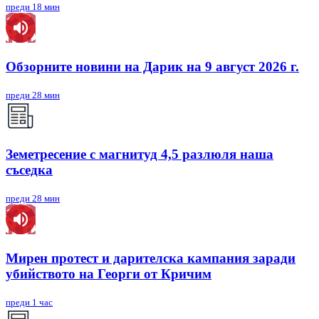
преди 18 мин
Обзорните новини на Дарик на 9 август 2026 г.
преди 28 мин
Земетресение с магнитуд 4,5 разлюля наша
съседка
преди 28 мин
Мирен протест и дарителска кампания заради
убийството на Георги от Кричим
преди 1 час