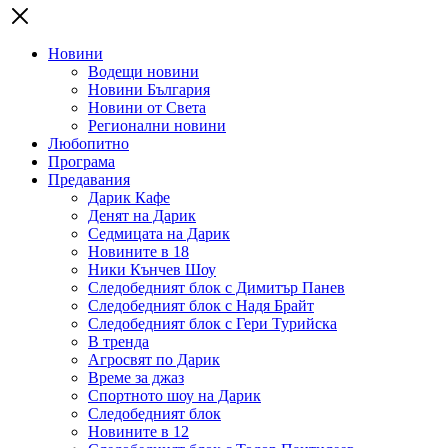
Новини
Водещи новини
Новини България
Новини от Света
Регионални новини
Любопитно
Програма
Предавания
Дарик Кафе
Денят на Дарик
Седмицата на Дарик
Новините в 18
Ники Кънчев Шоу
Следобедният блок с Димитър Панев
Следобедният блок с Надя Брайт
Следобедният блок с Гери Турийска
В тренда
Агросвят по Дарик
Време за джаз
Спортното шоу на Дарик
Следобедният блок
Новините в 12