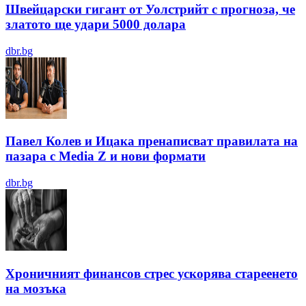
Швейцарски гигант от Уолстрийт с прогноза, че
златото ще удари 5000 долара
dbr.bg
Павел Колев и Ицака пренаписват правилата на
пазара с Media Z и нови формати
dbr.bg
Хроничният финансов стрес ускорява стареенето
на мозъка