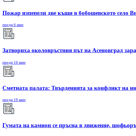
Пожар изпепели две къщи в бобошевското село В
преди 6 мин
Затвориха околовръстния път на Асеновград зар
преди 16 мин
Сметната палата: Твърденията за конфликт на ин
преди 19 мин
Гумата на камион се пръсна в движение, шофьоръ