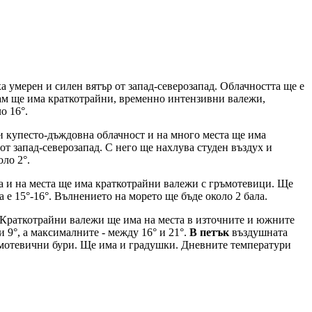
 умерен и силен вятър от запад-северозапад. Облачността ще е
там ще има краткотрайни, временно интензивни валежи,
о 16°.
и купесто-дъждовна облачност и на много места ще има
от запад-северозапад. С него ще нахлува студен въздух и
ло 2°.
а и на места ще има краткотрайни валежи с гръмотевици. Ще
 е 15°-16°. Вълнението на морето ще бъде около 2 бала.
. Краткотрайни валежи ще има на места в източните и южните
9°, а максималните - между 16° и 21°.
В петък
въздушната
ръмотевични бури. Ще има и градушки. Дневните температури