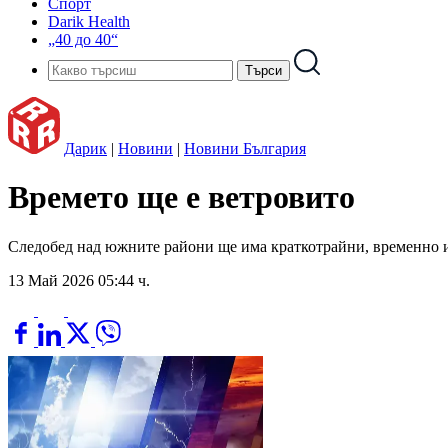
Спорт
Darik Health
„40 до 40“
Дарик
|
Новини
|
Новини България
Времето ще е ветровито
Следобед над южните райони ще има краткотрайни, временно 
13 Май 2026 05:44 ч.