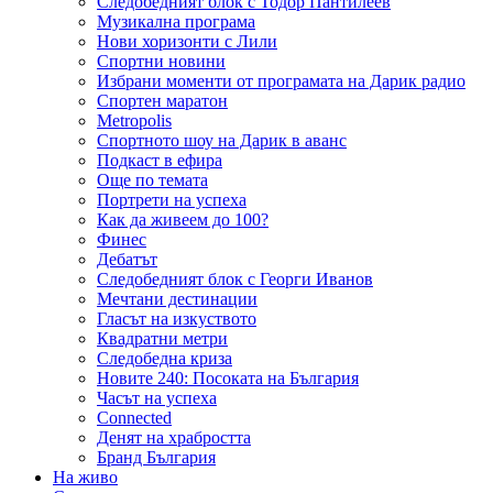
Следобедният блок с Тодор Пантилеев
Музикална програма
Нови хоризонти с Лили
Спортни новини
Избрани моменти от програмата на Дарик радио
Спортен маратон
Metropolis
Спортното шоу на Дарик в аванс
Подкаст в ефира
Още по темата
Портрети на успеха
Как да живеем до 100?
Финес
Дебатът
Следобедният блок с Георги Иванов
Мечтани дестинации
Гласът на изкуството
Квадратни метри
Следобедна криза
Новите 240: Посоката на България
Часът на успеха
Connected
Денят на храбростта
Бранд България
На живо