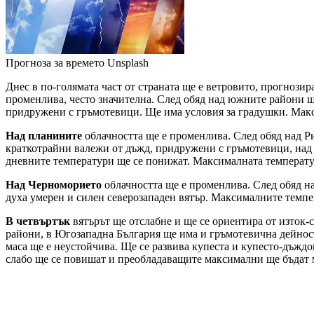
Прогноза за времето
Unsplash
Днес в по-голямата част от страната ще е ветровито, прогнози
променлива, често значителна. След обяд над южните райони щ
придружени с гръмотевици. Ще има условия за градушки. Макси
Над планините
облачността ще е променлива. След обяд над Ри
краткотрайни валежи от дъжд, придружени с гръмотевици, над 1
дневните температури ще се понижат. Максималната температура
Над Черноморието
облачността ще е променлива. След обяд н
духа умерен и силен северозападен вятър. Максималните темпер
В четвъртък
вятърът ще отслабне и ще се ориентира от изток-
райони, в Югозападна България ще има и гръмотевична дейност
маса ще е неустойчива. Ще се развива купеста и купесто-дъжд
слабо ще се повишат и преобладаващите максимални ще бъдат м