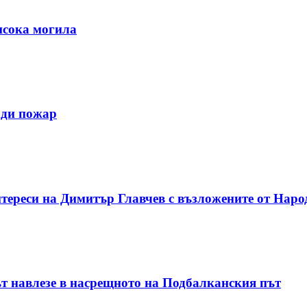
исока могила
ади пожар
тереси на Димитър Главчев с възложените от Наро
т навлезе в насрещното на Подбалканския път