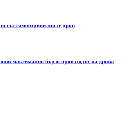
та със самовзривилия се дрон
анови максимално бързо произходът на дрона