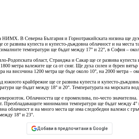
ра НИМХ. В Северна България и Горнотракийската низина ще духа
е се развива купеста и купесто-дъждовна облачност и на места 
малните температури ще бъдат между 17° и 22°, в София – окол
ло-Родопската област, Странджа и Сакар ще се развива купеста 
800 метра валежите ще са от сняг. Ще духа силен и бурен вятър 
 на височина 1200 метра ще бъде около 10°, на 2000 метра – око
ад южното крайбрежие ще се развива купеста и купесто-дъждовн
атури ще бъдат между 18° и 20°. Температурата на морската вода
североизток. Облачността ще е променлива, по-често значителна
. Преобладаващите минимални температури ще бъдат между 4° и 
овна облачност и на много места ще има следобедни валежи с г
ежду 18° и 23°.
Добави в предпочитани в Google