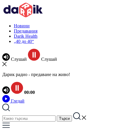
Новини
Предавания
Darik Health
„40 до 40“
Слушай
Слушай
Дарик радио - предаване на живо!
00:00
Гледай