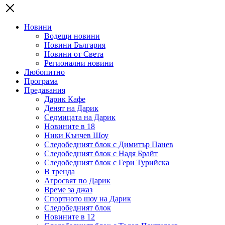
Новини
Водещи новини
Новини България
Новини от Света
Регионални новини
Любопитно
Програма
Предавания
Дарик Кафе
Денят на Дарик
Седмицата на Дарик
Новините в 18
Ники Кънчев Шоу
Следобедният блок с Димитър Панев
Следобедният блок с Надя Брайт
Следобедният блок с Гери Турийска
В тренда
Агросвят по Дарик
Време за джаз
Спортното шоу на Дарик
Следобедният блок
Новините в 12