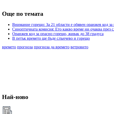
Още по темата
Внимание горещо: За 21 области е обявен оранжев код за
Синоптичната комисия: Ето какво време ни очаква през 
Оранжев код за опасно горещо, живак до 38 градуса
В петък времето ще бъде слънчево и горещо
времето
прогноза
прогноза да времето
ветровито
Най-ново