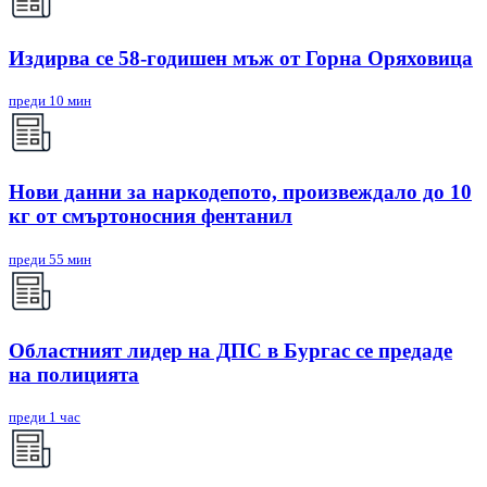
Издирва се 58-годишен мъж от Горна Оряховица
преди 10 мин
Нови данни за наркодепото, произвеждало до 10
кг от смъртоносния фентанил
преди 55 мин
Областният лидер на ДПС в Бургас се предаде
на полицията
преди 1 час