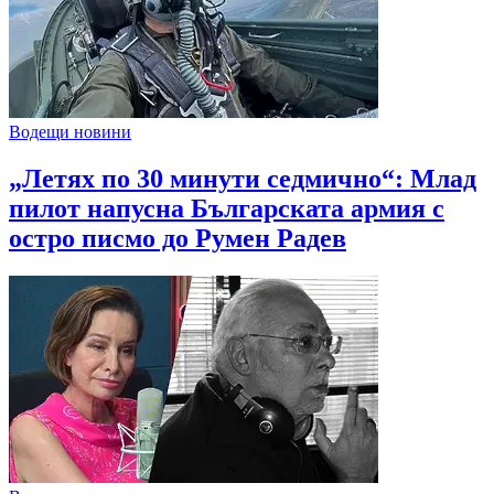
Водещи новини
„Летях по 30 минути седмично“: Млад
пилот напусна Българската армия с
остро писмо до Румен Радев