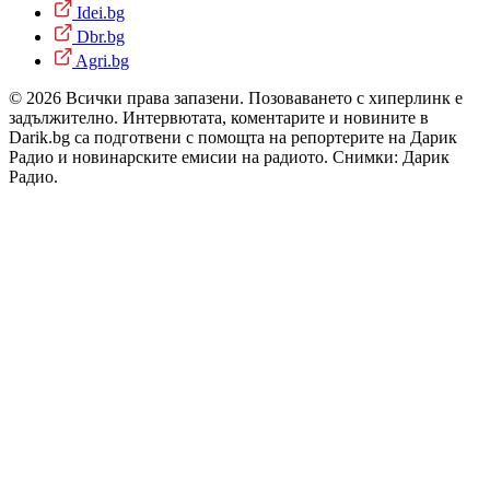
Idei.bg
Dbr.bg
Agri.bg
© 2026 Всички права запазени. Позоваването с хиперлинк е
задължително. Интервютата, коментарите и новините в
Darik.bg са подготвени с помощта на репортерите на Дарик
Радио и новинарските емисии на радиото. Снимки: Дарик
Радио.