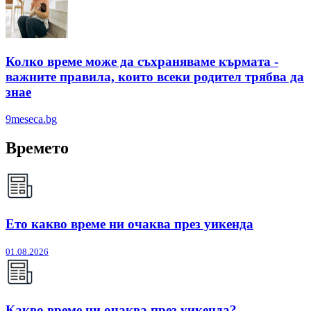
Колко време може да съхраняваме кърмата -
важните правила, които всеки родител трябва да
знае
9meseca.bg
Времето
Ето какво време ни очаква през уикенда
01.08.2026
Какво време ни очаква през уикенда?