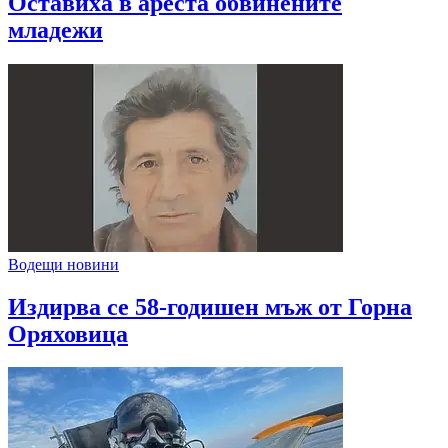
Оставиха в ареста обвинените
младежи
Водещи новини
Издирва се 58-годишен мъж от Горна
Оряховица