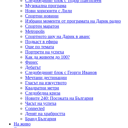
Следобедният блок с Тодор Пантилеев
Музикална програма
Нови хоризонти с Лили
Спортни новини
Избрани моменти от програмата на Дарик радио
Спортен маратон
Metropolis
Спортното шоу на Дарик в аванс
Подкаст в ефира
Още по темата
Портрети на успеха
Как да живеем до 100?
Финес
Дебатът
Следобедният блок с Георги Иванов
Мечтани дестинации
Гласът на изкуството
Квадратни метри
Следобедна криза
Новите 240: Посоката на България
Часът на успеха
Connected
Денят на храбростта
Бранд България
На живо