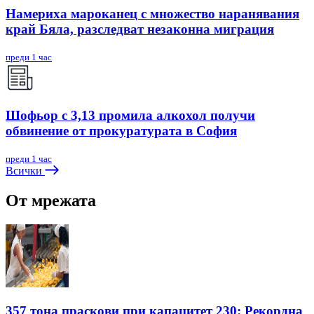
Намериха мароканец с множество наранявания
край Бяла, разследват незаконна миграция
преди 1 час
Шофьор с 3,13 промила алкохол получи
обвинение от прокуратурата в София
преди 1 час
Всички
От мрежата
357 тона праскови при капацитет 230: Рекордна