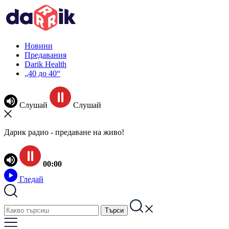
Новини
Предавания
Darik Health
„40 до 40“
Слушай
Слушай
Дарик радио - предаване на живо!
00:00
Гледай