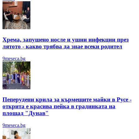
Хрема, запушено носле и ушни инфекции през
лятотo - какво трябва да знае всеки родител
9meseca.bg
Пеперудени крила за кърмещите майки в Русе -
открита е красива пейка в градинката на
площад "Дунав"
9meseca.bg