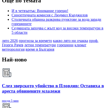
Още по темата
И в четвъртък: Внимание горещо!
Синоптичната комисия с Людмил Кърджилов
Столичната община разкрива пунктове за вода заради
горещините
Седмицата започва с жълт код за високи температури в
5 области
лято 2026
прогноза за времето
какво лято ни очаква
проф.
Георги Рачев
летни температури
горещини
климат
метеорология
време в България
Най-ново
След зверското убийство в Пловдив: Оставиха в
ареста обвинените младежи
преди 5 мин