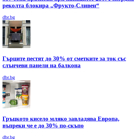
реколта блокира „Фрукто-Сливен“
dbr.bg
Гърците пестят до 30% от сметките за ток със
слънчеви панели на балкона
dbr.bg
Гръцкото кисело мляко завладява Европа,
въпреки че е до 30% по-скъпо
dbr.bg