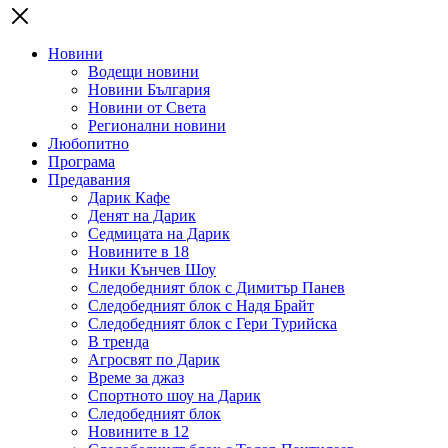
Новини
Водещи новини
Новини България
Новини от Света
Регионални новини
Любопитно
Програма
Предавания
Дарик Кафе
Денят на Дарик
Седмицата на Дарик
Новините в 18
Ники Кънчев Шоу
Следобедният блок с Димитър Панев
Следобедният блок с Надя Брайт
Следобедният блок с Гери Турийска
В тренда
Агросвят по Дарик
Време за джаз
Спортното шоу на Дарик
Следобедният блок
Новините в 12