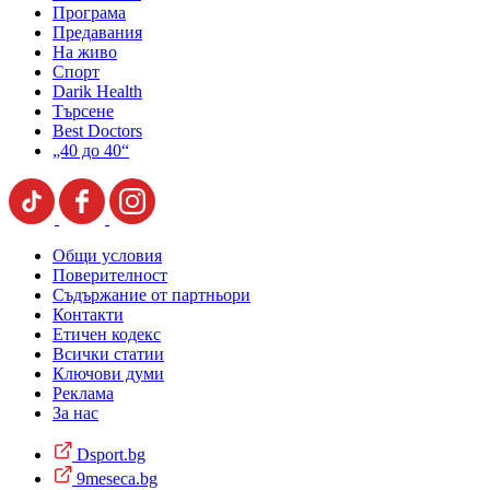
Програма
Предавания
На живо
Спорт
Darik Health
Търсене
Best Doctors
„40 до 40“
Общи условия
Поверителност
Съдържание от партньори
Контакти
Етичен кодекс
Всички статии
Ключови думи
Реклама
За нас
Dsport.bg
9meseca.bg