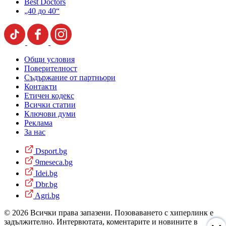
Best Doctors
„40 до 40“
Общи условия
Поверителност
Съдържание от партньори
Контакти
Етичен кодекс
Всички статии
Ключови думи
Реклама
За нас
Dsport.bg
9meseca.bg
Idei.bg
Dbr.bg
Agri.bg
© 2026 Всички права запазени. Позоваването с хиперлинк е
задължително. Интервютата, коментарите и новините в