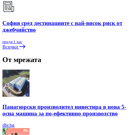
София сред дестинациите с най-висок риск от
джебчийство
преди 1 час
Всички
От мрежата
Панагюрски производител инвестира в нова 5-
осна машина за по-ефективно производство
dbr.bg