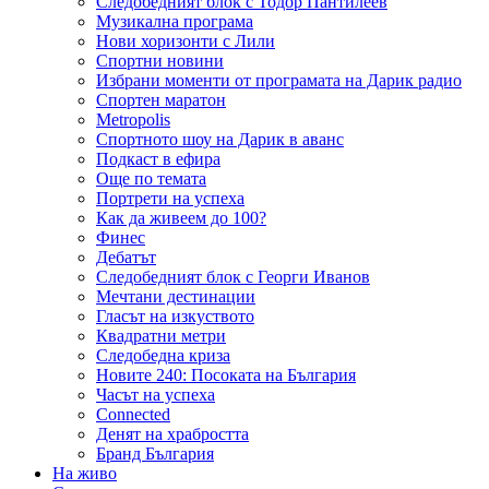
Следобедният блок с Тодор Пантилеев
Музикална програма
Нови хоризонти с Лили
Спортни новини
Избрани моменти от програмата на Дарик радио
Спортен маратон
Metropolis
Спортното шоу на Дарик в аванс
Подкаст в ефира
Още по темата
Портрети на успеха
Как да живеем до 100?
Финес
Дебатът
Следобедният блок с Георги Иванов
Мечтани дестинации
Гласът на изкуството
Квадратни метри
Следобедна криза
Новите 240: Посоката на България
Часът на успеха
Connected
Денят на храбростта
Бранд България
На живо