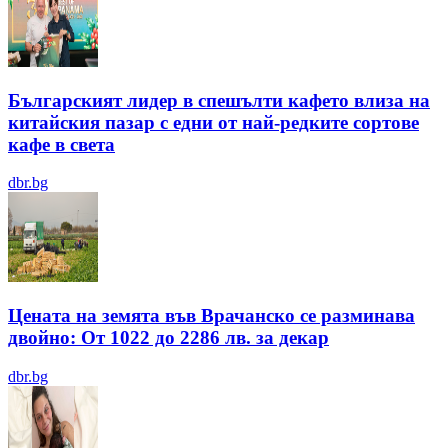
Българският лидер в спешълти кафето влиза на
китайския пазар с едни от най-редките сортове
кафе в света
dbr.bg
Цената на земята във Врачанско се разминава
двойно: От 1022 до 2286 лв. за декар
dbr.bg