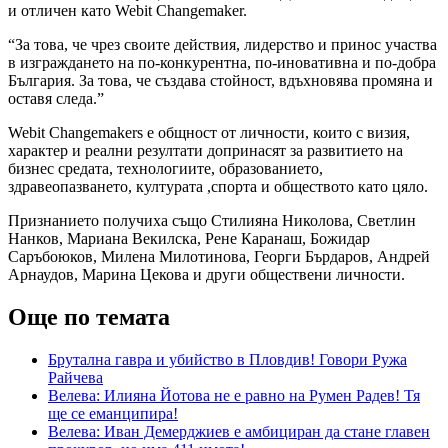
и отличен като Webit Changemaker.
“За това, че чрез своите действия, лидерство и принос участва
в изграждането на по-конкурентна, по-иновативна и по-добра
България. За това, че създава стойност, вдъхновява промяна и
оставя следа.”
Webit Changemakers е общност от личности, които с визия,
характер и реални резултати допринасят за развитието на
бизнес средата, технологиите, образованието,
здравеопазването, културата ,спорта и обществото като цяло.
Признанието получиха също Стилияна Николова, Светлин
Нанков, Мариана Векилска, Рене Каранаш, Божидар
Саръбоюков, Милена Милотинова, Георги Бърдаров, Андрей
Арнаудов, Марина Цекова и други обществени личности.
Още по темата
Брутална гавра и убийство в Пловдив! Говори Ружа
Райчева
Велева: Илияна Йотова не е равно на Румен Радев! Тя
ще се еманципира!
Велева: Иван Демерджиев е амбициран да стане главен