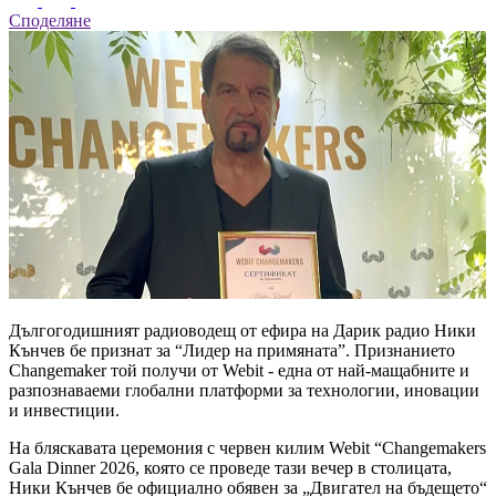
Споделяне
Дългогодишният радиоводещ от ефира на Дарик радио Ники
Кънчев бе признат за “Лидер на примяната”. Признанието
Changemaker той получи от Webit - една от най-мащабните и
разпознаваеми глобални платформи за технологии, иновации
и инвестиции.
На бляскавата церемония с червен килим Webit “Changemakers
Gala Dinner 2026, която се проведе тази вечер в столицата,
Ники Кънчев бе официално обявен за „Двигател на бъдещето“