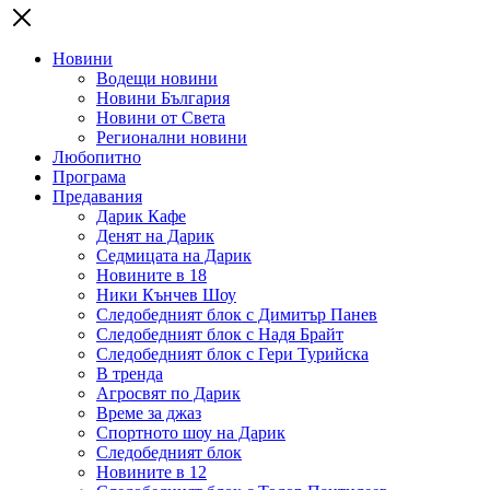
Новини
Водещи новини
Новини България
Новини от Света
Регионални новини
Любопитно
Програма
Предавания
Дарик Кафе
Денят на Дарик
Седмицата на Дарик
Новините в 18
Ники Кънчев Шоу
Следобедният блок с Димитър Панев
Следобедният блок с Надя Брайт
Следобедният блок с Гери Турийска
В тренда
Агросвят по Дарик
Време за джаз
Спортното шоу на Дарик
Следобедният блок
Новините в 12