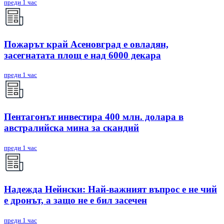
преди 1 час
Пожарът край Асеновград е овладян,
засегнатата площ е над 6000 декара
преди 1 час
Пентагонът инвестира 400 млн. долара в
австралийска мина за скандий
преди 1 час
Надежда Нейнски: Най-важният въпрос е не чий
е дронът, а защо не е бил засечен
преди 1 час