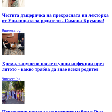
Честита дъщеричка на прекрасната ни лекторка
от Училищата за родители - Симона Крумова!
9meseca.bg
Хрема, запушено носле и ушни инфекции през
лятотo - какво трябва да знае всеки родител
9meseca.bg
Пеперудени крила за кърмещите майки в Русе -