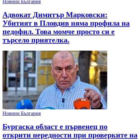
Новини България
Адвокат Димитър Марковски:
Убитият в Пловдив няма профила на
педофил. Това момче просто си е
търсело приятелка.
Новини България
Бургаска област е първенец по
открити нередности при проверките на