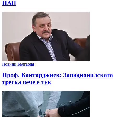
НАП
Новини България
Проф. Кантарджиев: Западнонилската
треска вече е тук