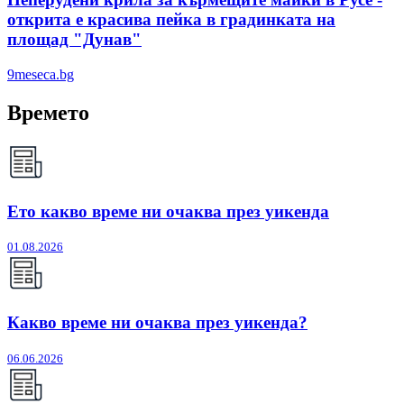
открита е красива пейка в градинката на
площад "Дунав"
9meseca.bg
Времето
Ето какво време ни очаква през уикенда
01.08.2026
Какво време ни очаква през уикенда?
06.06.2026