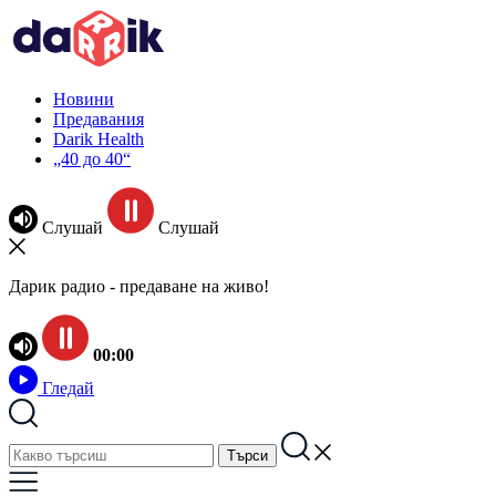
Новини
Предавания
Darik Health
„40 до 40“
Слушай
Слушай
Дарик радио - предаване на живо!
00:00
Гледай