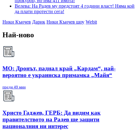
прокурор, но има 411 имота!
Велева: На Радев му предстоят 4 години власт! Няма кой
да плати протести сега!
Ники Кънчев
Дарик
Ники Кънчев шоу
Webit
Най-ново
МО: Дронът, паднал край „Кардам“, най-
вероятно е украинска примамка „Майя“
преди 49 мин
Христо Гаджев, ГЕРБ: Да видим как
правителството на Радев ще защити
националния ни интерес