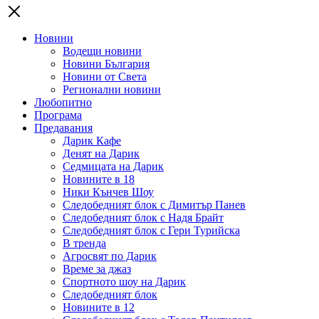
Новини
Водещи новини
Новини България
Новини от Света
Регионални новини
Любопитно
Програма
Предавания
Дарик Кафе
Денят на Дарик
Седмицата на Дарик
Новините в 18
Ники Кънчев Шоу
Следобедният блок с Димитър Панев
Следобедният блок с Надя Брайт
Следобедният блок с Гери Турийска
В тренда
Агросвят по Дарик
Време за джаз
Спортното шоу на Дарик
Следобедният блок
Новините в 12