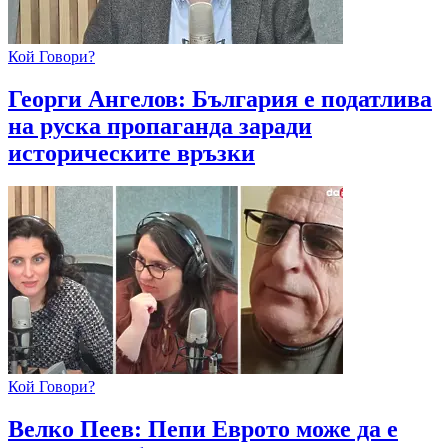
Кой Говори?
Георги Ангелов: България е податлива
на руска пропаганда заради
историческите връзки
Кой Говори?
Велко Пеев: Пепи Еврото може да е