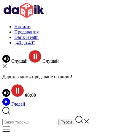
Новини
Предавания
Darik Health
„40 до 40“
Слушай
Слушай
Дарик радио - предаване на живо!
00:00
Гледай