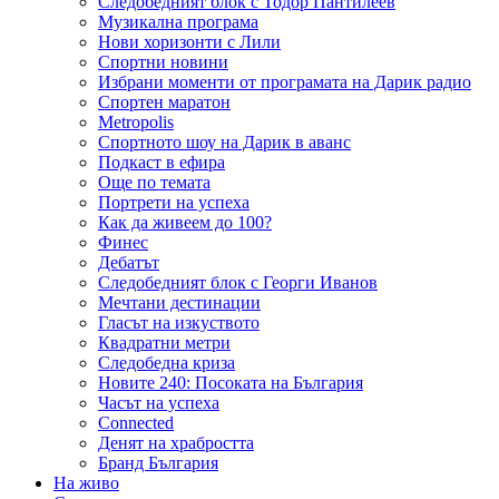
Следобедният блок с Тодор Пантилеев
Музикална програма
Нови хоризонти с Лили
Спортни новини
Избрани моменти от програмата на Дарик радио
Спортен маратон
Metropolis
Спортното шоу на Дарик в аванс
Подкаст в ефира
Още по темата
Портрети на успеха
Как да живеем до 100?
Финес
Дебатът
Следобедният блок с Георги Иванов
Мечтани дестинации
Гласът на изкуството
Квадратни метри
Следобедна криза
Новите 240: Посоката на България
Часът на успеха
Connected
Денят на храбростта
Бранд България
На живо