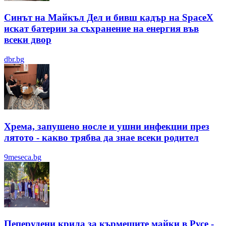
Синът на Майкъл Дeл и бивш кадър на SpaceX
искат батерии за съхранение на енергия във
всеки двор
dbr.bg
Хрема, запушено носле и ушни инфекции през
лятотo - какво трябва да знае всеки родител
9meseca.bg
Пеперудени крила за кърмещите майки в Русе -