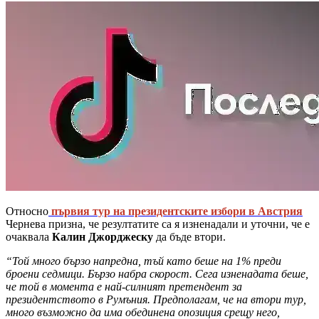
Относно
първия тур на президентските избори в Австрия
Чернева призна, че резултатите са я изненадали и уточни, че е
очаквала
Калин Джорджеску
да бъде втори.
“Той много бързо напредна, тъй като беше на 1% преди
броени седмици. Бързо набра скорост. Сега изненадата беше,
че той в момента е най-силният претендент за
президентството в Румъния. Предполагам, че на втори тур,
много възможно да има обединена опозиция срещу него,