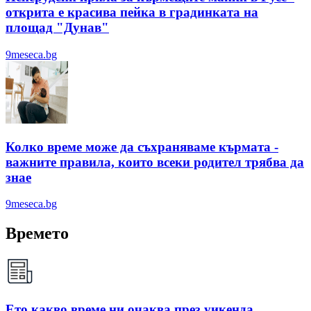
открита е красива пейка в градинката на
площад "Дунав"
9meseca.bg
Колко време може да съхраняваме кърмата -
важните правила, които всеки родител трябва да
знае
9meseca.bg
Времето
Ето какво време ни очаква през уикенда