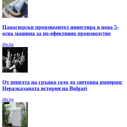
Панагюрски производител инвестира в нова 5-
осна машина за по-ефективно производство
dbr.bg
От пепелта на гръцко село до световна империя:
Неразказаната история на Bulgari
dbr.bg