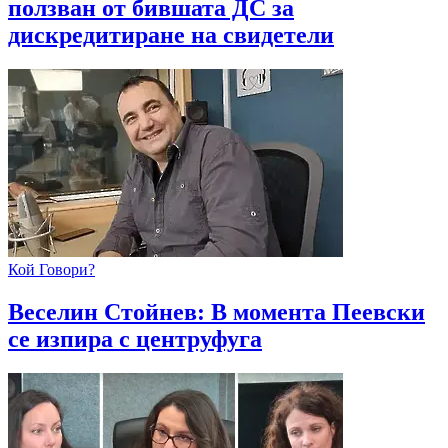
ползван от бившата ДС за
дискредитиране на свидетели
Кой Говори?
Веселин Стойнев: В момента Пеевски
се изпира с центруфуга