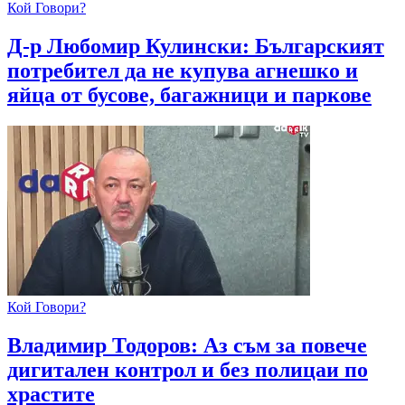
Кой Говори?
Д-р Любомир Кулински: Българският
потребител да не купува агнешко и
яйца от бусове, багажници и паркове
Кой Говори?
Владимир Тодоров: Аз съм за повече
дигитален контрол и без полицаи по
храстите