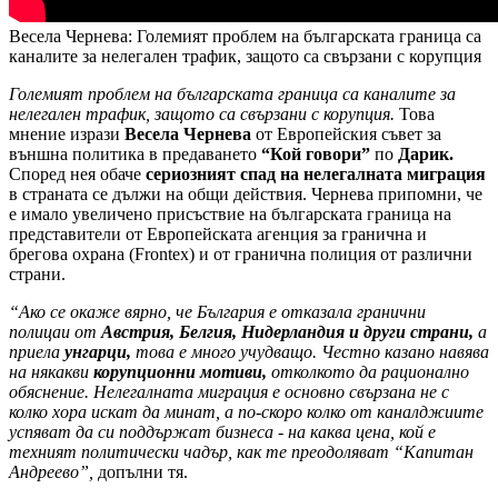
Весела Чернева: Големият проблем на българската граница са
каналите за нелегален трафик, защото са свързани с корупция
Големият проблем на българската граница са каналите за
нелегален трафик, защото са свързани с корупция.
Това
мнение изрази
Весела Чернева
от Европейския съвет за
външна политика в предаването
“Кой говори”
по
Дарик.
Според нея обаче
сериозният спад на нелегалната миграция
в страната се дължи на общи действия. Чернева припомни, че
е имало увеличено присъствие на българската граница на
представители от Европейската агенция за гранична и
брегова охрана (Frontex) и от гранична полиция от различни
страни.
“Ако се окаже вярно, че България е отказала гранични
полицаи от
Австрия, Белгия, Нидерландия и други страни,
а
приела
унгарци,
това е много учудващо. Честно казано навява
на някакви
корупционни мотиви,
отколкото да рационално
обяснение. Нелегалната миграция е основно свързана не с
колко хора искат да минат, а по-скоро колко от каналджиите
успяват да си поддържат бизнеса - на каква цена, кой е
техният политически чадър, как те преодоляват “Капитан
Андреево”,
допълни тя.