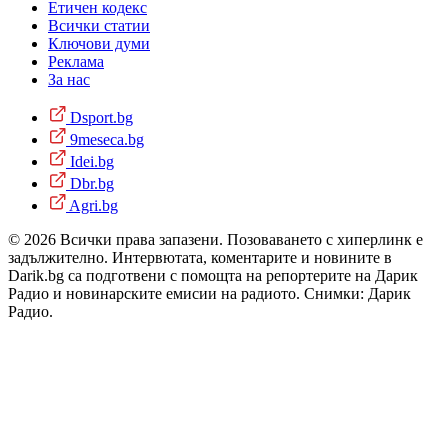
Етичен кодекс
Всички статии
Ключови думи
Реклама
За нас
Dsport.bg
9meseca.bg
Idei.bg
Dbr.bg
Agri.bg
© 2026 Всички права запазени. Позоваването с хиперлинк е
задължително. Интервютата, коментарите и новините в
Darik.bg са подготвени с помощта на репортерите на Дарик
Радио и новинарските емисии на радиото. Снимки: Дарик
Радио.