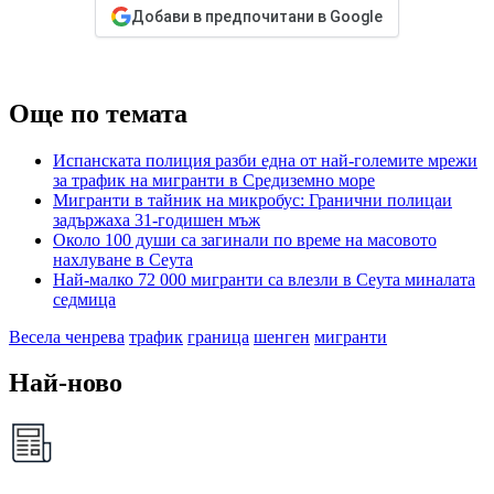
Добави в предпочитани в Google
Още по темата
Испанската полиция разби една от най-големите мрежи
за трафик на мигранти в Средиземно море
Мигранти в тайник на микробус: Гранични полицаи
задържаха 31-годишен мъж
Около 100 души са загинали по време на масовото
нахлуване в Сеута
Най-малко 72 000 мигранти са влезли в Сеута миналата
седмица
Весела ченрева
трафик
граница
шенген
мигранти
Най-ново