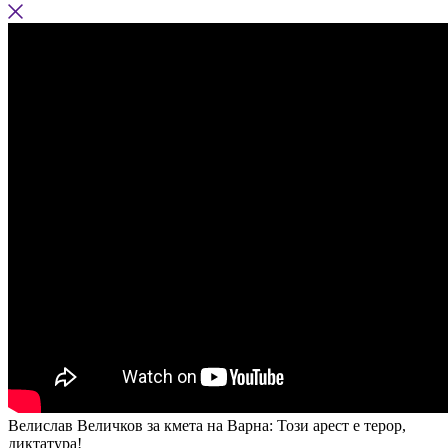
Велислав Величков за кмета на Варна: Този арест е терор,
диктатура!