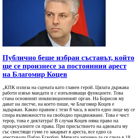
Публично беше избран съставът, който
ще се произнесе за постоянния арест
на Благомир Коцев
„КПК излиза на сцената като главен герой. Цялата държава
работи извън мандати и с изпълняващи функциите. Това
стана основният инквизиционният орган. На Борисов му
дават на листче, на което пише, че Благомир Коцев е
задържан. Какво правим с тези 8 часа, в които едно лице му се
спира възможността на свободно придвижване. Това е чист
терор, това е диктатура! В случая Коцев няма право на
процесуалните си права. При присъствието на адвоката му
със свистящи гуми го закарват в ареста, все едно са
арестували Пабло Ескобар. Мярката започна да се гледа в 18