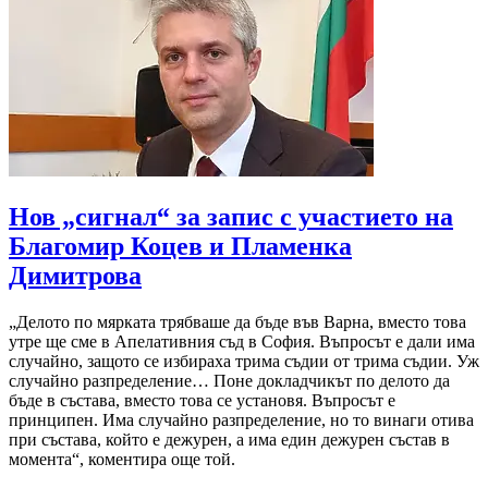
Нов „сигнал“ за запис с участието на
Благомир Коцев и Пламенка
Димитрова
„Делото по мярката трябваше да бъде във Варна, вместо това
утре ще сме в Апелативния съд в София. Въпросът е дали има
случайно, защото се избираха трима съдии от трима съдии. Уж
случайно разпределение… Поне докладчикът по делото да
бъде в състава, вместо това се установя. Въпросът е
принципен. Има случайно разпределение, но то винаги отива
при състава, който е дежурен, а има един дежурен състав в
момента“, коментира още той.