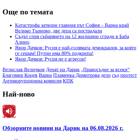
Още по темата
Катастрофа затвори главния път София – Варна край
Велико Търново, две деца са пострадали
Съдът спря събарянето на 12 жилищни сгради в Баба
Алино
Явор Дачков: Русия е най-голямата демокрация, за която
се сещам! Путин има 80% подкрепа!
Явор Дачков: Русия не е агресор!
Велислав Величков
Денят на Дарик
„Правосъдие за всеки“
Благомир Коцев
Варна
Пламенка Димитрова
дело
съд
протест
Антикорупционна комисия
КПК
Най-ново
Обзорните новини на Дарик на 06.08.2026 г.