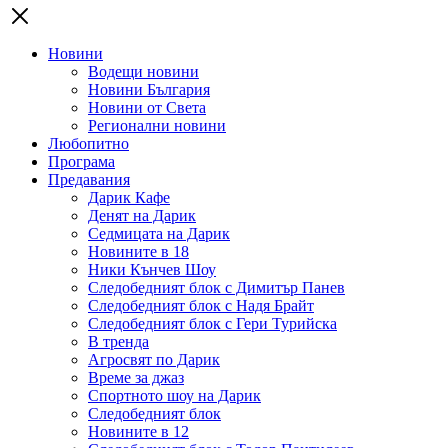
Новини
Водещи новини
Новини България
Новини от Света
Регионални новини
Любопитно
Програма
Предавания
Дарик Кафе
Денят на Дарик
Седмицата на Дарик
Новините в 18
Ники Кънчев Шоу
Следобедният блок с Димитър Панев
Следобедният блок с Надя Брайт
Следобедният блок с Гери Турийска
В тренда
Агросвят по Дарик
Време за джаз
Спортното шоу на Дарик
Следобедният блок
Новините в 12