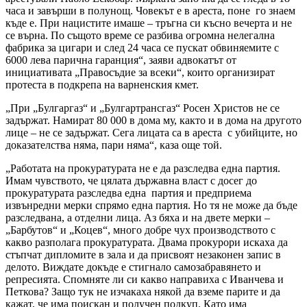
часа и завърши в полунощ. Човекът е в ареста, поне го знаем
къде е. При нацистите имаше – тръгна си късно вечерта и не
се върна. По същото време се разбива огромна нелегална
фабрика за цигари и след 24 часа се пускат обвиняемите с
6000 лева парична гаранция“, заяви адвокатът от
инициативата „Правосъдие за всеки“, които организират
протеста в подкрепа на варненския кмет.
„При „Булгаргаз“ и „Булгартрансгаз“ Росен Христов не се
задържат. Намират 80 000 в дома му, както и в дома на другото
лице – не се задържат. Сега лицата са в ареста с убийците, но
доказателства няма, пари няма“, каза още той.
„Работата на прокуратурата не е да разследва една партия.
Имам чувството, че цялата държавна власт с досег до
прокуратурата разследва една партия и предприема
извънредни мерки спрямо една партия. Но тя не може да бъде
разследвана, а отделни лица. Аз бяха и на двете мерки –
„Барбутов“ и „Коцев“, много добре чух производството с
какво разполага прокуратурата. Двама прокурори искаха да
стъпчат дипломите в зала и да присвоят незаконен запис в
делото. Виждате докъде е стигнало самозабравянето и
репресията. Спомняте ли си какво направиха с Иванчева и
Петкова? Защо тук не изчакаха някой да вземе парите и да
кажат, че има поискан и получен подкуп. Като има