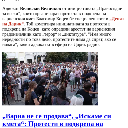
Адвокат
Велислав Величков
от инициативата „Правосъдие
за всеки“, които организират протеста в подкрепа на
варненския кмет Благомир Коцев бе специален гост в
„Денят
на Дарик“
. Той коментира инициативата за протеста в
подкрепа на Коцев, като определи арестът на варненския
градоначалник като „терор“ и „диктатура“. "Има много
нередности по това дело, протестите няма да спрат, ако се
налага", заяви адвокатът в ефира на Дарик радио.
„Варна не се продава“, „Искаме си
кмета“: Протести в подкрепа на