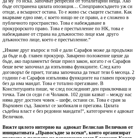
да му го иска. Започват репресии от тоталитарни неща. Ако
бъде отстранена цялата опозиция… Спецправосъдието уж си
отиде, а всъщност остана. То е живо със същите състави. Как
вкарваме едно име, с което нищо не се прави, а е сложено в
публичното пространство. Това е набеждаване в
прокурорското право. Това е престъпление по НК, това е
набеждаване от страна на длъжностно лице към друго
длъжностно лице, което е престъпление.“
„Имаме друг въпрос и той е дали Сарафов може да продължи
да бъде и.ф. главен прокурор. Заварено положение щеше да
бъде, ако парламентът беше приел закон, когато г-н Сарафов
беше вече започнал да изпълнява функциите. След като
договорът бе приет, тогава започнаха да текат тези 6 месеца. 2
години г-н Сарафов изпълнява функциите на главен прокурор
без да има мандат. Това е тотално прегазване. В
Конституцията пише, че след последният ден приключваш и
точка. Там си седи г-н Чолаков. 102 души казват – между нас
няма друг достоен човек – шефе, остани си. Това е срам за
Върховен съд. Законът се заобикаля и прегазва. Цялата
съдебна власт е без редовни мандати!“, категоричен е адвокат
Величков.
Вижте цялото интервю на адвокат Велислав Величков от
инициативата „Правосъдие за всеки“, които организират