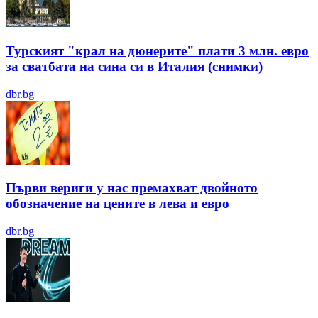
Турският "крал на дюнерите" плати 3 млн. евро
за сватбата на сина си в Италия (снимки)
dbr.bg
Първи вериги у нас премахват двойното
обозначение на цените в лева и евро
dbr.bg