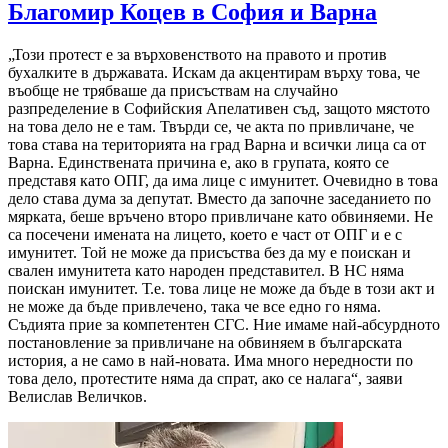
Благомир Коцев в София и Варна
„Този протест е за върховенството на правото и против
бухалките в държавата. Искам да акцентирам върху това, че
въобще не трябваше да присъствам на случайно
разпределение в Софийския Апелативен съд, защото мястото
на това дело не е там. Твърди се, че акта по привличане, че
това става на територията на град Варна и всички лица са от
Варна. Единствената причина е, ако в групата, която се
представя като ОПГ, да има лице с имунитет. Очевидно в това
дело става дума за депутат. Вместо да започне заседанието по
мярката, беше връчено второ привличане като обвиняеми. Не
са посечени имената на лицето, което е част от ОПГ и е с
имунитет. Той не може да присъства без да му е поискан и
свален имунитета като народен представител. В НС няма
поискан имунитет. Т.е. това лице не може да бъде в този акт и
не може да бъде привлечено, така че все едно го няма.
Съдията прие за компетентен СГС. Ние имаме най-абсурдното
постановление за привличане на обвиняем в българската
история, а не само в най-новата. Има много нередности по
това дело, протестите няма да спрат, ако се налага“, заяви
Велислав Величков.