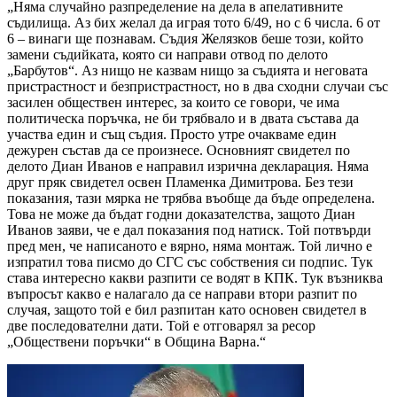
„Няма случайно разпределение на дела в апелативните
съдилища. Аз бих желал да играя тото 6/49, но с 6 числа. 6 от
6 – винаги ще познавам. Съдия Желязков беше този, който
замени съдийката, която си направи отвод по делото
„Барбутов“. Аз нищо не казвам нищо за съдията и неговата
пристрастност и безпристрастност, но в два сходни случаи със
засилен обществен интерес, за които се говори, че има
политическа поръчка, не би трябвало и в двата състава да
участва един и същ съдия. Просто утре очакваме един
дежурен състав да се произнесе. Основният свидетел по
делото Диан Иванов е направил изрична декларация. Няма
друг пряк свидетел освен Пламенка Димитрова. Без тези
показания, тази мярка не трябва въобще да бъде определена.
Това не може да бъдат годни доказателства, защото Диан
Иванов заяви, че е дал показания под натиск. Той потвърди
пред мен, че написаното е вярно, няма монтаж. Той лично е
изпратил това писмо до СГС със собствения си подпис. Тук
става интересно какви разпити се водят в КПК. Тук възниква
въпросът какво е налагало да се направи втори разпит по
случая, защото той е бил разпитан като основен свидетел в
две последователни дати. Той е отговарял за ресор
„Обществени поръчки“ в Община Варна.“