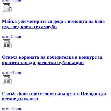
преди 15 мин
Майка уби четирите си деца с помощта на баба
им, след което се самоуби
преди 34 мин
Отнеха короната на победителка в конкурс за
красота заради расистки публикации
преди 43 мин
Гълъб Донев ще се бори панаирът в Пловдив да
остане държавен
преди 49 мин