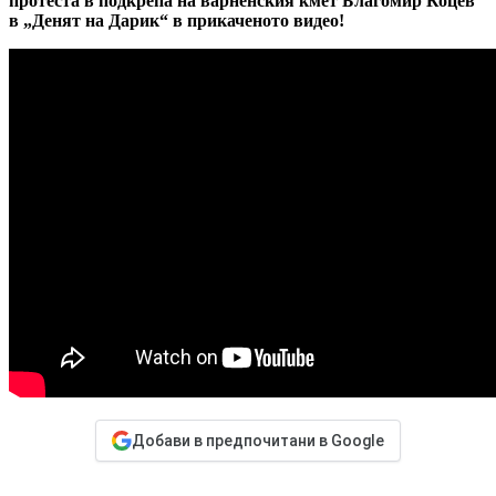
протеста в подкрепа на варненския кмет Благомир Коцев
в „Денят на Дарик“ в прикаченото видео!
Добави в предпочитани в Google