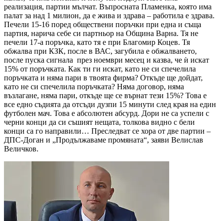
реализация, партии мълчат. Въпросната Пламенка, която има
палат за над 1 милион, да е жива и здрава – работила е здрава.
Печели 15-16 поред обществени поръчки при една и съща
партия, нарича себе си партньор на Община Варна. Тя не
печели 17-а поръчка, като тя е при Благомир Коцев. Тя
обжалва при КЗК, после в ВАС, загубила е обжалването,
после пуска сигнала през ноември месец и казва, че ѝ искат
15% от поръчката. Как ти ги искат, като не си спечелила
поръчката и няма пари в твоята фирма? Откъде ще дойдат,
като не си спечелила поръчката? Няма договор, няма
възлагане, няма пари, откъде ще се върнат тези 15%? Това е
все едно съдията да отсъди дузпи 15 минути след края на един
футболен мач. Това е абсолютен абсурд. Дори не са успели с
черни конци да си съшият нещата, толкова видно с бели
конци са го направили… Преследват се хора от две партии –
ДПС-Доган и „Продължаваме промяната“, заяви Велислав
Величков.