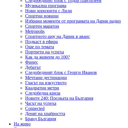
Следобедният блок с Тодор Пантилеев
Музикална програма
Нови хоризонти с Лили
Спортни новини
Избрани моменти от програмата на Дарик радио
Спортен маратон
Metropolis
Спортното шоу на Дарик в аванс
Подкаст в ефира
Още по темата
Портрети на успеха
Как да живеем до 100?
Финес
Дебатът
Следобедният блок с Георги Иванов
Мечтани дестинации
Гласът на изкуството
Квадратни метри
Следобедна криза
Новите 240: Посоката на България
Часът на успеха
Connected
Денят на храбростта
Бранд България
На живо