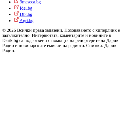
9meseca.bg
Idei.bg
Dbr.bg
Agri.bg
© 2026 Всички права запазени. Позоваването с хиперлинк е
задължително. Интервютата, коментарите и новините в
Darik.bg са подготвени с помощта на репортерите на Дарик
Радио и новинарските емисии на радиото. Снимки: Дарик
Радио.