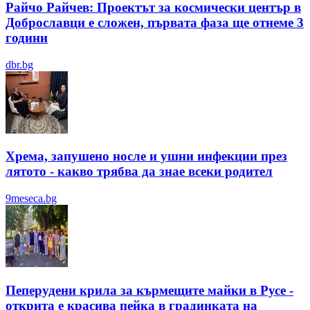
Райчо Райчев: Проектът за космически център в
Доброславци е сложен, първата фаза ще отнеме 3
години
dbr.bg
Хрема, запушено носле и ушни инфекции през
лятотo - какво трябва да знае всеки родител
9meseca.bg
Пеперудени крила за кърмещите майки в Русе -
открита е красива пейка в градинката на