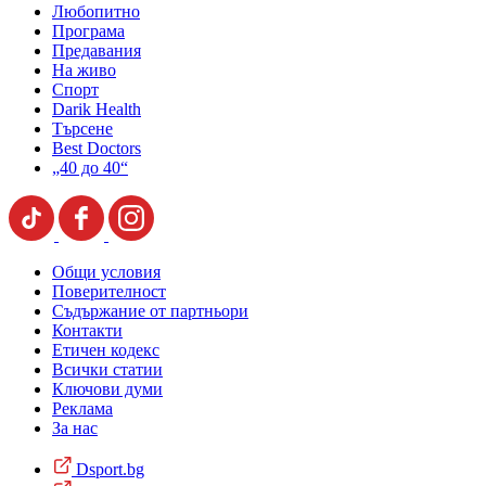
Любопитно
Програма
Предавания
На живо
Спорт
Darik Health
Търсене
Best Doctors
„40 до 40“
Общи условия
Поверителност
Съдържание от партньори
Контакти
Етичен кодекс
Всички статии
Ключови думи
Реклама
За нас
Dsport.bg