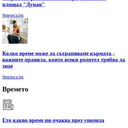
площад "Дунав"
9meseca.bg
Колко време може да съхраняваме кърмата -
важните правила, които всеки родител трябва да
знае
9meseca.bg
Времето
Ето какво време ни очаква през уикенда