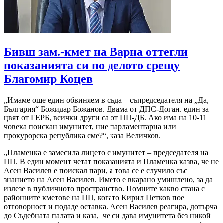
Бивш зам.-кмет на Варна оттегли
показанията си по делото срещу
Благомир Коцев
„Имаме още един обвиняем в съда – съпредседателя на „Да,
България“ Божидар Божанов. Двама от ДПС-Доган, един за
цвят от ГЕРБ, всички други са от ПП-ДБ. Ако има на 10-11
човека поискан имунитет, ние парламентарна или
прокурорска република сме?“, каза Величков.
„Пламенка е замесила лицето с имунитет – председателя на
ПП. В един момент четат показанията и Пламенка казва, че не
Асен Василев е поискал пари, а това се е случило със
знанието на Асен Василев. Името е вкарано умишлено, за да
излезе в публичното пространство. Помните какво стана с
районните кметове на ПП, когато Кирил Петков пое
отговорност и подаде оставка. Асен Василев реагира, дотърча
до Съдебната палата и каза, че си дава имунитета без никой