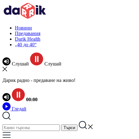
Новини
Предавания
Darik Health
„40 до 40“
Слушай
Слушай
Дарик радио - предаване на живо!
00:00
Гледай