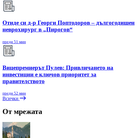
Отиде си д-р Георги Поптодоров – дългогодишен
неврохирург в „Пирогов“
преди 51 мин
Вицепремиерът Пулев: Привличането на
инвестиции е ключов приоритет за
правителството
преди 52 мин
Всички
От мрежата