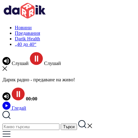
Новини
Предавания
Darik Health
„40 до 40“
Слушай
Слушай
Дарик радио - предаване на живо!
00:00
Гледай