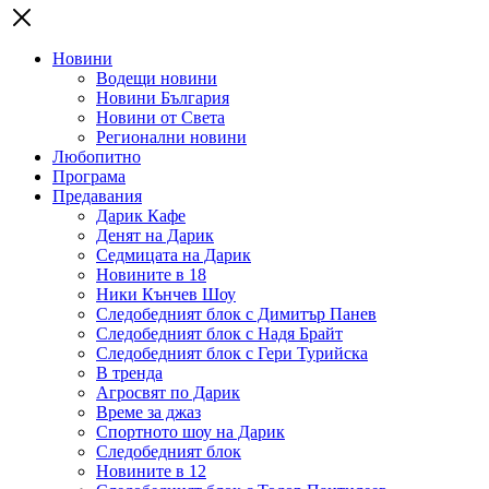
Новини
Водещи новини
Новини България
Новини от Света
Регионални новини
Любопитно
Програма
Предавания
Дарик Кафе
Денят на Дарик
Седмицата на Дарик
Новините в 18
Ники Кънчев Шоу
Следобедният блок с Димитър Панев
Следобедният блок с Надя Брайт
Следобедният блок с Гери Турийска
В тренда
Агросвят по Дарик
Време за джаз
Спортното шоу на Дарик
Следобедният блок
Новините в 12