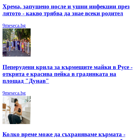
Хрема, запушено носле и ушни инфекции през
лятотo - какво трябва да знае всеки родител
9meseca.bg
Пеперудени крила за кърмещите майки в Русе -
открита е красива пейка в градинката на
площад "Дунав"
9meseca.bg
Колко време може да съхраняваме кърмата -