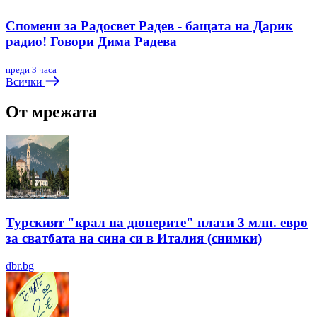
Спомени за Радосвет Радев - бащата на Дарик
радио! Говори Дима Радева
преди 3 часа
Всички
От мрежата
Турският "крал на дюнерите" плати 3 млн. евро
за сватбата на сина си в Италия (снимки)
dbr.bg