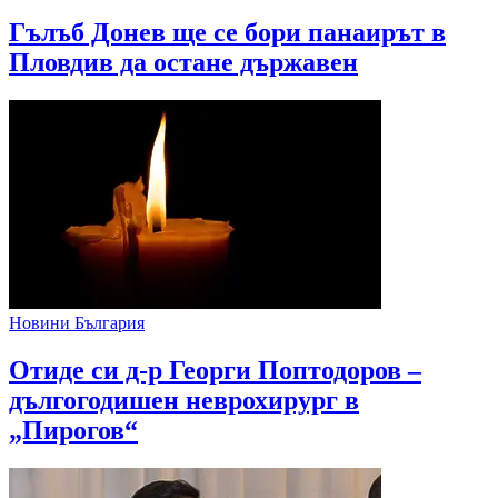
Гълъб Донев ще се бори панаирът в
Пловдив да остане държавен
Новини България
Отиде си д-р Георги Поптодоров –
дългогодишен неврохирург в
„Пирогов“