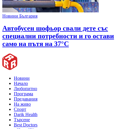
Новини България
Автобусен шофьор свали дете със
специални потребности и го остави
само на пътя на 37°C
Новини
Начало
Любопитно
Програма
Предавания
На живо
Спорт
Darik Health
Търсене
Best Doctors