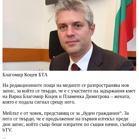
Благомир Коцев
БТА
На редакционните пощи на медиите се разпространява нов
запис, за който се твърди, че е с участието на задържания кмет
на Варна Благомир Коцев и Пламенка Димитрова – жената,
която е подала сигнал срещу него.
Мейлът е от човек, представящ се за „буден гражданин“. За
него се твърди, че е продължение на първия изтекъл преди
дни запис, който също беше изпратен по същия начин, съобщи
bTV.