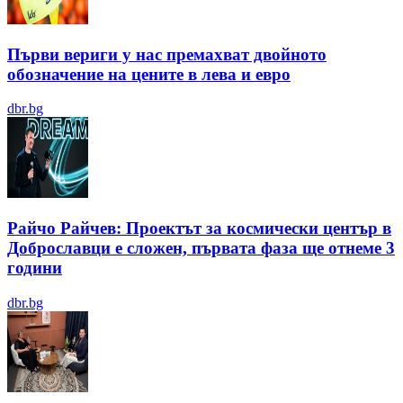
Първи вериги у нас премахват двойното
обозначение на цените в лева и евро
dbr.bg
Райчо Райчев: Проектът за космически център в
Доброславци е сложен, първата фаза ще отнеме 3
години
dbr.bg