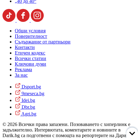
„40 до 40“
Общи условия
Поверителност
Съдържание от партньори
Контакти
Етичен кодекс
Всички статии
Ключови думи
Реклама
За нас
Dsport.bg
9meseca.bg
Idei.bg
Dbr.bg
Agri.bg
© 2026 Всички права запазени. Позоваването с хиперлинк е
задължително. Интервютата, коментарите и новините в
Darik.bg са подготвени с помощта на репортерите на Дарик