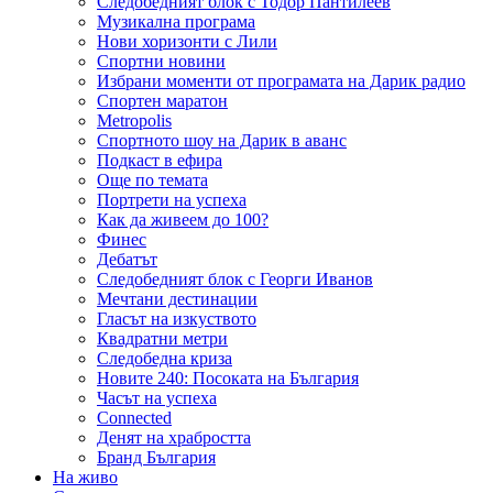
Следобедният блок с Тодор Пантилеев
Музикална програма
Нови хоризонти с Лили
Спортни новини
Избрани моменти от програмата на Дарик радио
Спортен маратон
Metropolis
Спортното шоу на Дарик в аванс
Подкаст в ефира
Още по темата
Портрети на успеха
Как да живеем до 100?
Финес
Дебатът
Следобедният блок с Георги Иванов
Мечтани дестинации
Гласът на изкуството
Квадратни метри
Следобедна криза
Новите 240: Посоката на България
Часът на успеха
Connected
Денят на храбростта
Бранд България
На живо