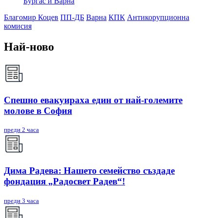
Бургас и Варна
Благомир Коцев
ПП-ДБ
Варна
КПК
Антикорупционна
комисия
Най-ново
Спешно евакуираха един от най-големите
молове в София
преди 2 часа
Дима Радева: Нашето семейство създаде
фондация „Радосвет Радев“!
преди 3 часа