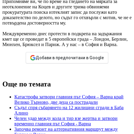
Припомняме ви, че по време на гледането на мярката за
неотклонение на Коцев и другите трима обвиняеми
прокуратурата поиска изтеклият запис да послужи като
доказателство по делото, но съдът го отхвърли с мотив, че не е
потвърдена достоверността му.
Междувременно днес протести в подкрепа на задържания
кмет ще се проведат в 5 европейски града – Лондон, Берлин,
Мюнхен, Брюксел и Париж. А у нас – в София и Варна.
Добави в предпочитани в Google
Още по темата
Катастрофа затвори главния път София – Варна край
Велико Търново, две деца са пострадали
Съдът спря събарянето на 12 жилищни сгради в Баба
Алино
Челен удар между кола и тир взе жертва и затвори
временно главния път София - Варна
Започва ремонт на алтернативния маршрут между