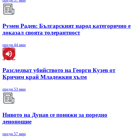
преди 37 мин
Румен Радев: Българският народ категорично е
доказал своята толерантност
преди 44 мин
Разследват убийството на Георги Кузев от
Кричим край Младежкия хълм
преди 53 мин
Нивото на Дунав се понижи за поредно
денонощие
преди 57 мин