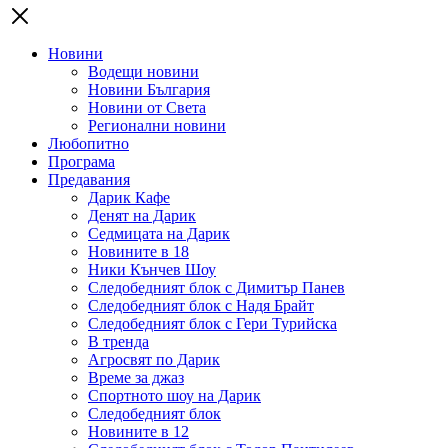
Новини
Водещи новини
Новини България
Новини от Света
Регионални новини
Любопитно
Програма
Предавания
Дарик Кафе
Денят на Дарик
Седмицата на Дарик
Новините в 18
Ники Кънчев Шоу
Следобедният блок с Димитър Панев
Следобедният блок с Надя Брайт
Следобедният блок с Гери Турийска
В тренда
Агросвят по Дарик
Време за джаз
Спортното шоу на Дарик
Следобедният блок
Новините в 12