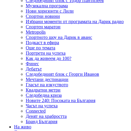
Следобедният блок с Тодор Пантилеев
Музикална програма
Нови хоризонти с Лили
Спортни новини
Избрани моменти от програмата на Дарик радио
Спортен маратон
Metropolis
Спортното шоу на Дарик в аванс
Подкаст в ефира
Още по темата
Портрети на успеха
Как да живеем до 100?
Финес
Дебатът
Следобедният блок с Георги Иванов
Мечтани дестинации
Гласът на изкуството
Квадратни метри
Следобедна криза
Новите 240: Посоката на България
Часът на успеха
Connected
Денят на храбростта
Бранд България
На живо