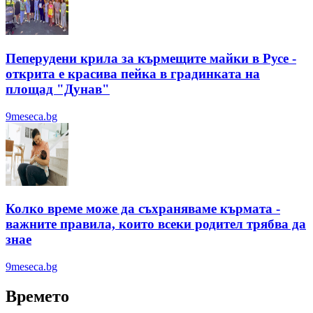
Пеперудени крила за кърмещите майки в Русе -
открита е красива пейка в градинката на
площад "Дунав"
9meseca.bg
Колко време може да съхраняваме кърмата -
важните правила, които всеки родител трябва да
знае
9meseca.bg
Времето