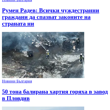
Румен Радев: Всички чуждестранни
граждани да спазват законите на
страната ни
Новини България
50 тона балирана хартия горяха в завод
в Пловдив