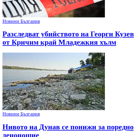
Новини България
Разследват убийството на Георги Кузев
от Кричим край Младежкия хълм
Новини България
Нивото на Дунав се понижи за поредно
денонощие