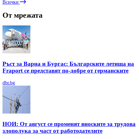
Всички
От мрежата
Ръст за Варна и Бургас: Българските летища на
Fraport се представят по-добре от германските
dbr.bg
НОИ: От август се променят вноските за трудова
злополука за част от работодателите