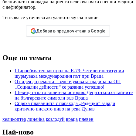
болничната площадка пациента вече очакваха спешни медици
с дефибрилатор.
Тепърва се уточнява актуалното му състояние.
Добави в предпочитани в Google
Още по темата
Широобхватен контрол на Е-79: Четири институции
щурмуваха международния път при Враца
От идея до реколта – зеленчуковата градина на ОП
„Социални дейности“ се развива успешно!
Шевицата като вплетена история: Деца откриха тайните
на българските символи във Враца
Спряха плаванията с парахода „Радецки“ заради
критично ниското ниво на река Дунав
хеликоптер
линейка
козлодуй
враца
плевен
Най-ново