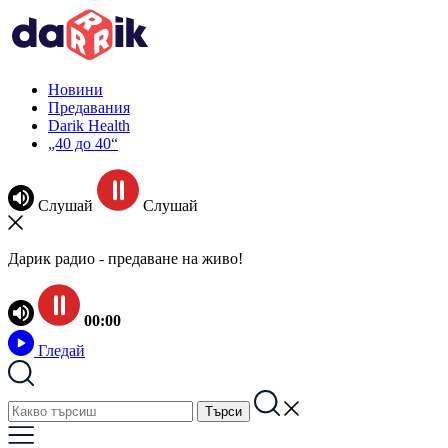
Новини
Предавания
Darik Health
„40 до 40“
Слушай
Слушай
Дарик радио - предаване на живо!
00:00
Гледай