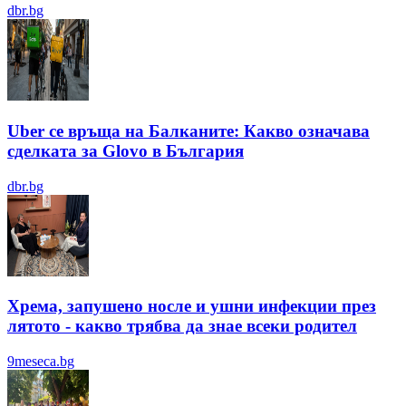
dbr.bg
Uber се връща на Балканите: Какво означава
сделката за Glovo в България
dbr.bg
Хрема, запушено носле и ушни инфекции през
лятотo - какво трябва да знае всеки родител
9meseca.bg