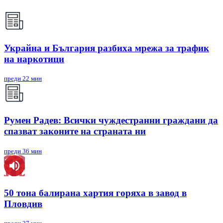
Украйна и България разбиха мрежа за трафик
на наркотици
преди 22 мин
Румен Радев: Всички чуждестранни граждани да
спазват законите на страната ни
преди 36 мин
50 тона балирана хартия горяха в завод в
Пловдив